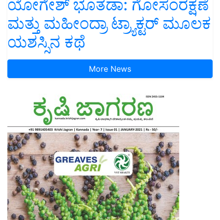
ಯೋಗೇಶ್ ಭೂತಡಾ: ಗೋಸಂರಕ್ಷಣೆ
ಮತ್ತು ಮಹೀಂದ್ರಾ ಟ್ರ್ಯಾಕ್ಟರ್ ಮೂಲಕ
ಯಶಸ್ಸಿನ ಕಥೆ
More News