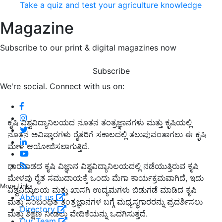
Take a quiz and test your agriculture knowledge
Magazine
Subscribe to our print & digital magazines now
Subscribe
We're social. Connect with us on:
ಕೃಷಿ ವಿಶ್ವವಿದ್ಯಾನಿಲಯದ ನೂತನ ತಂತ್ರಜ್ಞಾನಗಳು ಮತ್ತು ಕೃಷಿಯಲ್ಲಿ
ನೂತನ ಅವಿಷ್ಕಾರಗಳು ರೈತರಿಗೆ ಸಕಾಲದಲ್ಲಿ ತಲುಪುವಂತಾಗಲು ಈ ಕೃಷಿ
ಮೇಳ ಆಯೋಜಿಸಲಾಗುತ್ತಿದೆ.
ಧಾರವಾಡದ ಕೃಷಿ ವಿಜ್ಞಾನ ವಿಶ್ವವಿದ್ಯಾನಿಲಯದಲ್ಲಿ ನಡೆಯುತ್ತಿರುವ ಕೃಷಿ
ಮೇಳವು ರೈತ ಸಮುದಾಯಕ್ಕೆ ಒಂದು ಮೆಗಾ ಕಾರ್ಯಕ್ರಮವಾಗಿದೆ, ಇದು
More Links
ವಿಶ್ವವಿದ್ಯಾಲಯ ಮತ್ತು ಖಾಸಗಿ ಉದ್ಯಮಗಳು ಬಿಡುಗಡೆ ಮಾಡಿದ ಕೃಷಿ
About us
ಮತ್ತು ಸಂಬಂಧಿತ ತಂತ್ರಜ್ಞಾನಗಳ ಬಗ್ಗೆ ಮಧ್ಯಸ್ಥಗಾರರನ್ನು ಪ್ರದರ್ಶಿಸಲು
Directory
ಮತ್ತು ಶಿಕ್ಷಣ ನೀಡಲು ವೇದಿಕೆಯನ್ನು ಒದಗಿಸುತ್ತದೆ.
Our Team