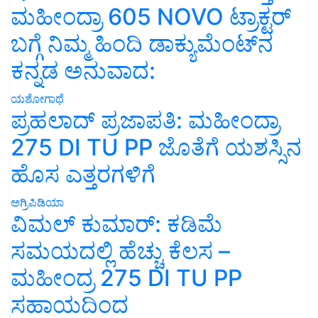
ಮಹೀಂದ್ರಾ 605 NOVO ಟ್ರಾಕ್ಟರ್
ಬಗ್ಗೆ ನಿಮ್ಮ ಹಿಂದಿ ಡಾಕ್ಯುಮೆಂಟ್‌ನ
ಕನ್ನಡ ಅನುವಾದ:
ಯಶೋಗಾಥೆ
ಪ್ರಹಲಾದ್ ಪ್ರಜಾಪತಿ: ಮಹೀಂದ್ರಾ
275 DI TU PP ಜೊತೆಗೆ ಯಶಸ್ಸಿನ
ಹೊಸ ಎತ್ತರಗಳಿಗೆ
ಅಗ್ರಿಪಿಡಿಯಾ
ವಿಮಲ್ ಕುಮಾರ್: ಕಡಿಮೆ
ಸಮಯದಲ್ಲಿ ಹೆಚ್ಚು ಕೆಲಸ –
ಮಹೀಂದ್ರ 275 DI TU PP
ಸಹಾಯದಿಂದ