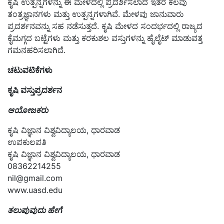
ಕೃಷಿ ಉತ್ಪನ್ನಗಳನ್ನು ಈ ಮೇಳದಲ್ಲಿ ಪ್ರದರ್ಶಿಸಲಾದ ಇತರ ಕೆಲವು
ತಂತ್ರಜ್ಞಾನಗಳು ಮತ್ತು ಉತ್ಪನ್ನಗಳಾಗಿವೆ. ಮೇಳವು ಜಾನುವಾರು
ಪ್ರದರ್ಶನವನ್ನು ಸಹ ನಡೆಸುತ್ತದೆ. ಕೃಷಿ ಮೇಳದ ಸಂದರ್ಭದಲ್ಲಿ ರಾಜ್ಯದ
ಕೈಮಗ್ಗದ ಬಟ್ಟೆಗಳು ಮತ್ತು ಕರಕುಶಲ ವಸ್ತುಗಳನ್ನು ಹೈಲೈಟ್ ಮಾಡುವತ್ತ
ಗಮನಹರಿಸಲಾಗಿದೆ.
ಚಟುವಟಿಕೆಗಳು
ಕೃಷಿ ವಸ್ತುಪ್ರದರ್ಶನ
ಆಯೋಜಕರು
ಕೃಷಿ ವಿಜ್ಞಾನ ವಿಶ್ವವಿದ್ಯಾಲಯ, ಧಾರವಾಡ
ಉಪಕುಲಪತಿ
ಕೃಷಿ ವಿಜ್ಞಾನ ವಿಶ್ವವಿದ್ಯಾಲಯ, ಧಾರವಾಡ
08362214255
nil@gmail.com
www.uasd.edu
ತಲುಪುವುದು ಹೇಗೆ