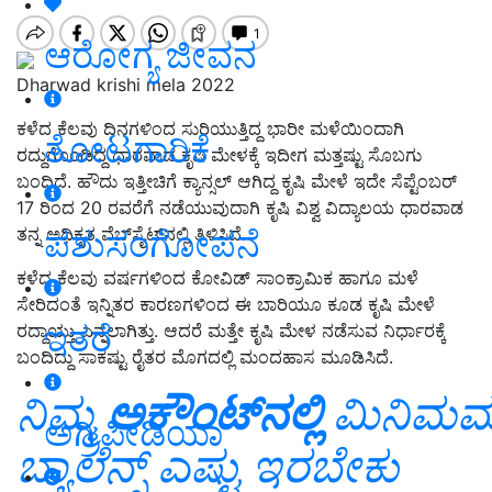
ಆರೋಗ್ಯ ಜೀವನ
Dharwad krishi mela 2022
ಕಳೆದ ಕೆಲವು ದಿನಗಳಿಂದ ಸುರಿಯುತ್ತಿದ್ದ ಭಾರೀ ಮಳೆಯಿಂದಾಗಿ
ತೋಟಗಾರಿಕೆ
ರದ್ದುಗೊಂಡಿದ್ದ ಧಾರವಾಡ ಕೃಷಿ ಮೇಳಕ್ಕೆ ಇದೀಗ ಮತ್ತಷ್ಟು ಸೊಬಗು
ಬಂದಿದೆ. ಹೌದು ಇತ್ತೀಚಿಗೆ ಕ್ಯಾನ್ಸಲ್‌ ಆಗಿದ್ದ ಕೃಷಿ ಮೇಳೆ ಇದೇ ಸೆಪ್ಟೆಂಬರ್‌
17 ರಿಂದ 20 ರವರೆಗೆ ನಡೆಯುವುದಾಗಿ ಕೃಷಿ ವಿಶ್ವ ವಿದ್ಯಾಲಯ ಧಾರವಾಡ
ಪಶುಸಂಗೋಪನೆ
ತನ್ನ ಅಧಿಕೃತ ವೆಬ್‌ಸೈಟ್‌ನಲ್ಲಿ ತಿಳಿಸಿದೆ.
ಕಳೆದ ಕೆಲವು ವರ್ಷಗಳಿಂದ ಕೋವಿಡ್‌ ಸಾಂಕ್ರಾಮಿಕ ಹಾಗೂ ಮಳೆ
ಸೇರಿದಂತೆ ಇನ್ನಿತರ ಕಾರಣಗಳಿಂದ ಈ ಬಾರಿಯೂ ಕೂಡ ಕೃಷಿ ಮೇಳೆ
ಇತರೆ
ರದ್ದಾಯ್ತು ಎನ್ನಲಾಗಿತ್ತು. ಆದರೆ ಮತ್ತೇ ಕೃಷಿ ಮೇಳ ನಡೆಸುವ ನಿರ್ಧಾರಕ್ಕೆ
ಬಂದಿದ್ದು ಸಾಕಷ್ಟು ರೈತರ ಮೊಗದಲ್ಲಿ ಮಂದಹಾಸ ಮೂಡಿಸಿದೆ.
ನಿಮ್ಮ
ಅಕೌಂಟ್‌ನಲ್ಲಿ
ಮಿನಿಮಮ
ಅಗ್ರಿಪೀಡಿಯಾ
ಬ್ಯಾಲೆನ್ಸ್ ಎಷ್ಟು ಇರಬೇಕು