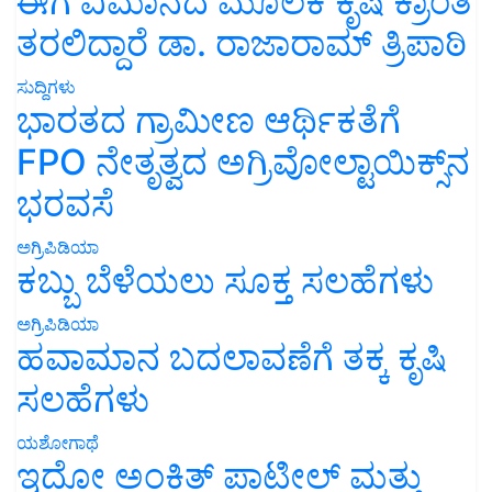
ಈಗ ವಿಮಾನದ ಮೂಲಕ ಕೃಷಿ ಕ್ರಾಂತಿ
ತರಲಿದ್ದಾರೆ ಡಾ. ರಾಜಾರಾಮ್ ತ್ರಿಪಾಠಿ
ಸುದ್ದಿಗಳು
ಭಾರತದ ಗ್ರಾಮೀಣ ಆರ್ಥಿಕತೆಗೆ
FPO ನೇತೃತ್ವದ ಅಗ್ರಿವೋಲ್ಟಾಯಿಕ್ಸ್‌ನ
ಭರವಸೆ
ಅಗ್ರಿಪಿಡಿಯಾ
ಕಬ್ಬು ಬೆಳೆಯಲು ಸೂಕ್ತ ಸಲಹೆಗಳು
ಅಗ್ರಿಪಿಡಿಯಾ
ಹವಾಮಾನ ಬದಲಾವಣೆಗೆ ತಕ್ಕ ಕೃಷಿ
ಸಲಹೆಗಳು
ಯಶೋಗಾಥೆ
ಇದೋ ಅಂಕಿತ್ ಪಾಟೀಲ್ ಮತ್ತು