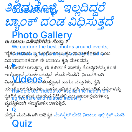
ತಿಳಿದುಕೊಳ್ಳಿ, ಇಲ್ಲದಿದ್ದರೆ
ಯಶೋಗಾಥೆ
ಬ್ಯಾಂಕ್ ದಂಡ ವಿಧಿಸುತ್ತದೆ
Photo Gallery
ಈ ಬಾರಿಯ ವಿಶೇಷತೆಗಳೆನು ಗೊತ್ತಾ..?
We capture the best photos around events,
“ರೈತರ ಆದಾಯ ದ್ವಿಗುಣಗೊಳಿಸಲು ಕೃಷಿ ತಾಂತ್ರಿಕತೆಗಳು” ಎಂಬ
exhibitions happening across the country
ವಿಷಯಾಧಾರಿತವಾಗಿ ಈ ಬಾರಿಯ ಕೃಷಿ ಮೇಳವನ್ನು
ಆಯೋಜಿಸಲಾಗುತ್ತಿದ್ದು, ಈ ಕುರಿತಂತೆ ಸಾಕಷ್ಟು ಗೋಷ್ಠಿಗಳನ್ನು ಕೂಡ
ಆಯೋಜನೆ ಮಾಡಲಾಗುತ್ತಿದೆ. ಜೊತೆ ಜೊತೆಗೆ ನಿರಾವರಿಗಾಗಿ
Videos
ವಿನ್ಯಾಸಿಸಲಾದ ಹೊಸ ತಂತ್ರಜ್ಞಾನ ಹಾಗೂ ವಸ್ತುಗಳು, ಕೃಷಿ
ಯಂತ್ರೋಪಕರಣಗಳು. ಹಾಗೂ ಇನ್ನಿತರ ಕೃಷಿ ಸಂಬಂಧಿತ ವಸ್ತುಗಳನ್ನು
Handpicked videos to inspire the nation on
ರೈತರಿಗೆ ಪ್ರದರ್ಶನ ಮಾಡುವ ನಿಟ್ಟಿನಲ್ಲಿ ಎಲ್ಲ ಕಾರ್ಯಕ್ರಮಗಳನ್ನು
agriculture and related industry
ವ್ಯವಸ್ಥಿತವಾಗಿ ಸಜ್ಜುಗೊಳಿಸಲಾಗುತ್ತಿದೆ.
ಹೆಚ್ಚಿನ ಮಾಹಿತಿಗಾಗಿ ಅಧಿಕೃತ
ವೆಬ್‌ಸೈಟ್ ಭೇಟಿ ನೀಡಲು ಇಲ್ಲಿ ಕ್ಲಿಕ್‌ ಮಾಡಿ
Quiz