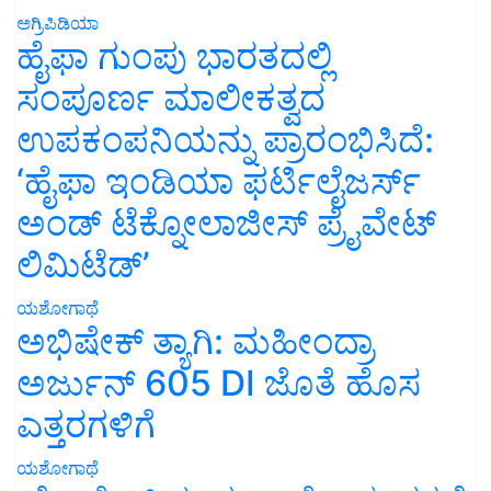
ಅಗ್ರಿಪಿಡಿಯಾ
ಹೈಫಾ ಗುಂಪು ಭಾರತದಲ್ಲಿ
ಸಂಪೂರ್ಣ ಮಾಲೀಕತ್ವದ
ಉಪಕಂಪನಿಯನ್ನು ಪ್ರಾರಂಭಿಸಿದೆ:
‘ಹೈಫಾ ಇಂಡಿಯಾ ಫರ್ಟಿಲೈಜರ್ಸ್
ಅಂಡ್ ಟೆಕ್ನೋಲಾಜೀಸ್ ಪ್ರೈವೇಟ್
ಲಿಮಿಟೆಡ್’
ಯಶೋಗಾಥೆ
ಅಭಿಷೇಕ್ ತ್ಯಾಗಿ: ಮಹೀಂದ್ರಾ
ಅರ್ಜುನ್ 605 DI ಜೊತೆ ಹೊಸ
ಎತ್ತರಗಳಿಗೆ
ಯಶೋಗಾಥೆ