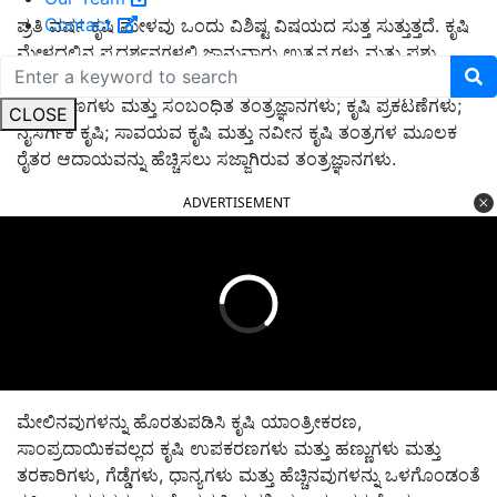
Contact
ಪ್ರತಿ ವರ್ಷ ಕೃಷಿ ಮೇಳವು ಒಂದು ವಿಶಿಷ್ಟ ವಿಷಯದ ಸುತ್ತ ಸುತ್ತುತ್ತದೆ. ಕೃಷಿ
ಮೇಳದಲ್ಲಿನ ಪ್ರದರ್ಶನಗಳಲ್ಲಿ ಜಾನುವಾರು ಉತ್ಪನ್ನಗಳು ಮತ್ತು ಪಶು
ಆಹಾರ; ಕೃಷಿ ಉಪಕರಣಗಳು ಮತ್ತು ಉಪಕರಣಗಳು; ನೀರಾವರಿ
ಉಪಕರಣಗಳು ಮತ್ತು ಸಂಬಂಧಿತ ತಂತ್ರಜ್ಞಾನಗಳು; ಕೃಷಿ ಪ್ರಕಟಣೆಗಳು;
CLOSE
ನೈಸರ್ಗಿಕ ಕೃಷಿ; ಸಾವಯವ ಕೃಷಿ ಮತ್ತು ನವೀನ ಕೃಷಿ ತಂತ್ರಗಳ ಮೂಲಕ
ರೈತರ ಆದಾಯವನ್ನು ಹೆಚ್ಚಿಸಲು ಸಜ್ಜಾಗಿರುವ ತಂತ್ರಜ್ಞಾನಗಳು.
ADVERTISEMENT
ಮೇಲಿನವುಗಳನ್ನು ಹೊರತುಪಡಿಸಿ ಕೃಷಿ ಯಾಂತ್ರೀಕರಣ,
ಸಾಂಪ್ರದಾಯಿಕವಲ್ಲದ ಕೃಷಿ ಉಪಕರಣಗಳು ಮತ್ತು ಹಣ್ಣುಗಳು ಮತ್ತು
ತರಕಾರಿಗಳು, ಗೆಡ್ಡೆಗಳು, ಧಾನ್ಯಗಳು ಮತ್ತು ಹೆಚ್ಚಿನವುಗಳನ್ನು ಒಳಗೊಂಡಂತೆ