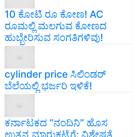
10 ಕೋಟಿ ರೂ ಕೋಣ! AC
ರೂಮಲ್ಲಿ ಮಲಗುವ ಕೋಣದ
ಹುಬ್ಬೇರಿಸುವ ಸಂಗತಿಗಳಿವು!
cylinder price ಸಿಲಿಂಡರ್‌
ಬೆಲೆಯಲ್ಲಿ ಭರ್ಜರಿ ಇಳಿಕೆ!
ಕರ್ನಾಟಕದ “ನಂದಿನಿ” ಹೊಸ
ಉತ್ಪನ್ನ ಮಾರುಕಟ್ಟೆಗೆ: ವಿಶೇಷತೆ