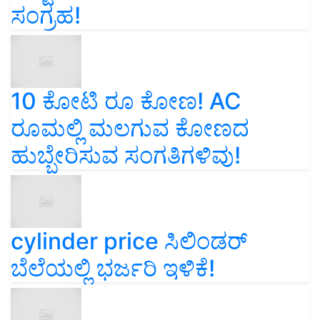
ಸಂಗ್ರಹ!
10 ಕೋಟಿ ರೂ ಕೋಣ! AC
ರೂಮಲ್ಲಿ ಮಲಗುವ ಕೋಣದ
ಹುಬ್ಬೇರಿಸುವ ಸಂಗತಿಗಳಿವು!
cylinder price ಸಿಲಿಂಡರ್‌
ಬೆಲೆಯಲ್ಲಿ ಭರ್ಜರಿ ಇಳಿಕೆ!