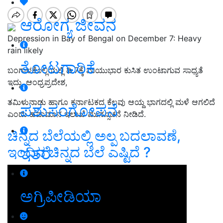
ಆರೋಗ್ಯ ಜೀವನ
Depression in Bay of Bengal on December 7: Heavy
rain likely
ತೋಟಗಾರಿಕೆ
ಬಂಗಾಳಕೊಲ್ಲಿಯಲ್ಲಿ ಡಿ.7ಕ್ಕೆ ವಾಯುಭಾರ ಕುಸಿತ ಉಂಟಾಗುವ ಸಾಧ್ಯತೆ
ಇದ್ದು, ಆಂಧ್ರಪ್ರದೇಶ,
ತಮಿಳುನಾಡು ಹಾಗೂ ಕರ್ನಾಟಕದ ಕೆಲವು ಆಯ್ದ ಭಾಗದಲ್ಲಿ ಮಳೆ ಆಗಲಿದೆ
ಪಶುಸಂಗೋಪನೆ
ಎಂದು ಹವಾಮಾನ ಇಲಾಖೆ ಮುನ್ಸೂಚನೆ ನೀಡಿದೆ.
ಚಿನ್ನದ ಬೆಲೆಯಲ್ಲಿ ಅಲ್ಪ ಬದಲಾವಣೆ,
ಇತರೆ
ಇಂದಿನ ಚಿನ್ನದ ಬೆಲೆ ಎಷ್ಟಿದೆ ?
ಅಗ್ರಿಪೀಡಿಯಾ