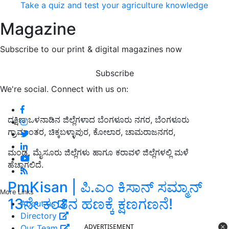
Take a quiz and test your agriculture knowledge
Magazine
Subscribe to our print & digital magazines now
Subscribe
We're social. Connect with us on:
ದಕ್ಷಿಣ ಒಳನಾಡಿನ ಜಿಲ್ಲೆಗಳಾದ ಬೆಂಗಳೂರು ನಗರ,
ಬೆಂಗಳೂರು
ಗ್ರಾಮಾಂತರ
,
ಚಿಕ್ಕಬಳ್ಳಾಪುರ
,
ಕೋಲಾರ
,
ಚಾಮರಾಜನಗರ
,
ಮಂಡ್ಯ
,
ಮೈಸೂರು ಜಿಲ್ಲೆಗಳು ಹಾಗೂ ಕರಾವಳಿ ಜಿಲ್ಲೆಗಳಲ್ಲಿ ಮಳೆ
ಹೆಚ್ಚಾಗಲಿದೆ
.
PmKisan | ಪಿ.ಎಂ ಕಿಸಾನ್‌ ಸಮ್ಮಾನ್‌
More Links
13ನೇ ಕಂತಿನ ಹಣಕ್ಕೆ ಕ್ಷಣಗಣನೆ!
About us
Directory
ADVERTISEMENT
Our Team