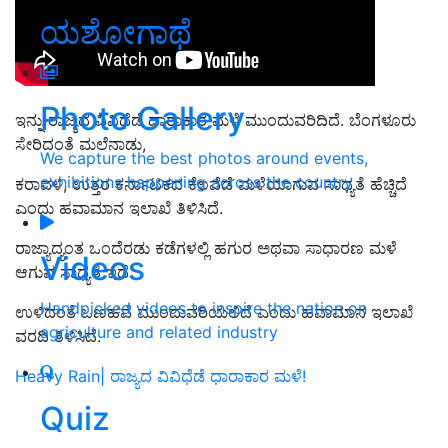
ಯಶೋಗಾಥೆ
Photo Gallery
ಇನ್ನು ರಾಜ್ಯದ ವಿವಿಧೆಡೆ ಧಾರಾಕಾರ ಮಳೆ ಮುಂದುವರಿದಿದೆ.
ಬೆಂಗಳೂರು
ಸೇರಿದಂತೆ ಮಲೆನಾಡು
,
We capture the best photos around events,
exhibitions happening across the country
ಕರಾವಳಿ
,
ಉತ್ತರ ಕರ್ನಾಟಕದ ಕೆಲವೆಡೆ ಮಳೆಯಾ
ಗುವ
ಸಾಧ್ಯತೆ ಹೆಚ್ಚಿದೆ
ಎಂದು ಹವಾಮಾನ ಇಲಾಖೆ ತಿಳಿಸಿದೆ.
ರಾಜ್ಯಾದ್ಯಂತ ಒಂದೆರಡು ಕಡೆಗಳಲ್ಲಿ ಹಗುರ ಅಥವಾ ಸಾಧಾರಣ ಮಳೆ
Videos
ಆಗುವ ಸಾಧ್ಯತೆ ಇದೆ.
Handpicked videos to inspire the nation on
ಉಳಿದಂತೆ ಒಣಹವೆ ಮುಂದುವರಿಯಲಿದೆ ಎಂದು ಹವಾಮಾನ ಇಲಾಖೆ
agriculture and related industry
ವರದಿ ತಿಳಿಸಿದೆ.
Heavy Rain| ರಾಜ್ಯದ ವಿವಿಧೆಡೆ ಧಾರಾಕಾರ ಮಳೆ!
Quiz