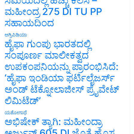
ಸಮಯದಲ್ಲಿ ಹೆಚ್ಚು ಕೆಲಸ –
ಮಹೀಂದ್ರ 275 DI TU PP
ಸಹಾಯದಿಂದ
ಅಗ್ರಿಪಿಡಿಯಾ
ಹೈಫಾ ಗುಂಪು ಭಾರತದಲ್ಲಿ
ಸಂಪೂರ್ಣ ಮಾಲೀಕತ್ವದ
ಉಪಕಂಪನಿಯನ್ನು ಪ್ರಾರಂಭಿಸಿದೆ:
‘ಹೈಫಾ ಇಂಡಿಯಾ ಫರ್ಟಿಲೈಜರ್ಸ್
ಅಂಡ್ ಟೆಕ್ನೋಲಾಜೀಸ್ ಪ್ರೈವೇಟ್
ಲಿಮಿಟೆಡ್’
ಯಶೋಗಾಥೆ
ಅಭಿಷೇಕ್ ತ್ಯಾಗಿ: ಮಹೀಂದ್ರಾ
ಅರ್ಜುನ್ 605 DI ಜೊತೆ ಹೊಸ