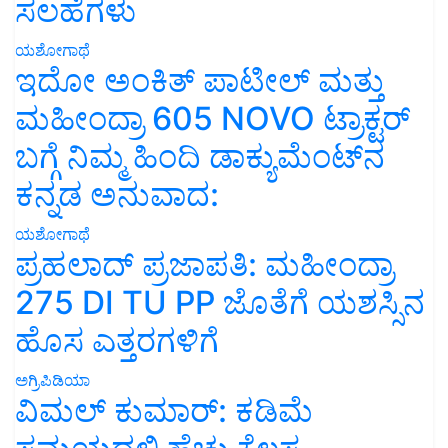
ಸಲಹೆಗಳು
ಯಶೋಗಾಥೆ
ಇದೋ ಅಂಕಿತ್ ಪಾಟೀಲ್ ಮತ್ತು
ಮಹೀಂದ್ರಾ 605 NOVO ಟ್ರಾಕ್ಟರ್
ಬಗ್ಗೆ ನಿಮ್ಮ ಹಿಂದಿ ಡಾಕ್ಯುಮೆಂಟ್‌ನ
ಕನ್ನಡ ಅನುವಾದ:
ಯಶೋಗಾಥೆ
ಪ್ರಹಲಾದ್ ಪ್ರಜಾಪತಿ: ಮಹೀಂದ್ರಾ
275 DI TU PP ಜೊತೆಗೆ ಯಶಸ್ಸಿನ
ಹೊಸ ಎತ್ತರಗಳಿಗೆ
ಅಗ್ರಿಪಿಡಿಯಾ
ವಿಮಲ್ ಕುಮಾರ್: ಕಡಿಮೆ