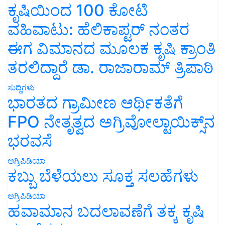
ಕೃಷಿಯಿಂದ 100 ಕೋಟಿ
ವಹಿವಾಟು: ಹೆಲಿಕಾಪ್ಟರ್ ನಂತರ
ಈಗ ವಿಮಾನದ ಮೂಲಕ ಕೃಷಿ ಕ್ರಾಂತಿ
ತರಲಿದ್ದಾರೆ ಡಾ. ರಾಜಾರಾಮ್ ತ್ರಿಪಾಠಿ
ಸುದ್ದಿಗಳು
ಭಾರತದ ಗ್ರಾಮೀಣ ಆರ್ಥಿಕತೆಗೆ
FPO ನೇತೃತ್ವದ ಅಗ್ರಿವೋಲ್ಟಾಯಿಕ್ಸ್‌ನ
ಭರವಸೆ
ಅಗ್ರಿಪಿಡಿಯಾ
ಕಬ್ಬು ಬೆಳೆಯಲು ಸೂಕ್ತ ಸಲಹೆಗಳು
ಅಗ್ರಿಪಿಡಿಯಾ
ಹವಾಮಾನ ಬದಲಾವಣೆಗೆ ತಕ್ಕ ಕೃಷಿ