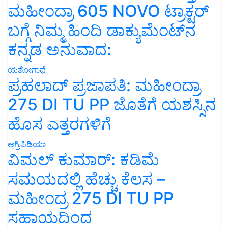
ಮಹೀಂದ್ರಾ 605 NOVO ಟ್ರಾಕ್ಟರ್
ಬಗ್ಗೆ ನಿಮ್ಮ ಹಿಂದಿ ಡಾಕ್ಯುಮೆಂಟ್‌ನ
ಕನ್ನಡ ಅನುವಾದ:
ಯಶೋಗಾಥೆ
ಪ್ರಹಲಾದ್ ಪ್ರಜಾಪತಿ: ಮಹೀಂದ್ರಾ
275 DI TU PP ಜೊತೆಗೆ ಯಶಸ್ಸಿನ
ಹೊಸ ಎತ್ತರಗಳಿಗೆ
ಅಗ್ರಿಪಿಡಿಯಾ
ವಿಮಲ್ ಕುಮಾರ್: ಕಡಿಮೆ
ಸಮಯದಲ್ಲಿ ಹೆಚ್ಚು ಕೆಲಸ –
ಮಹೀಂದ್ರ 275 DI TU PP
ಸಹಾಯದಿಂದ