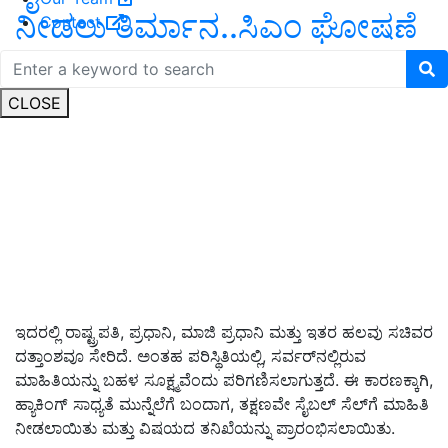
ನೀಡಲು ತಿರ್ಮಾನ..ಸಿಎಂ ಘೋಷಣೆ
Contact
CLOSE
ಇದರಲ್ಲಿ ರಾಷ್ಟ್ರಪತಿ, ಪ್ರಧಾನಿ, ಮಾಜಿ ಪ್ರಧಾನಿ ಮತ್ತು ಇತರ ಹಲವು ಸಚಿವರ
ದತ್ತಾಂಶವೂ ಸೇರಿದೆ. ಅಂತಹ ಪರಿಸ್ಥಿತಿಯಲ್ಲಿ, ಸರ್ವರ್‌ನಲ್ಲಿರುವ
ಮಾಹಿತಿಯನ್ನು ಬಹಳ ಸೂಕ್ಷ್ಮವೆಂದು ಪರಿಗಣಿಸಲಾಗುತ್ತದೆ. ಈ ಕಾರಣಕ್ಕಾಗಿ,
ಹ್ಯಾಕಿಂಗ್ ಸಾಧ್ಯತೆ ಮುನ್ನೆಲೆಗೆ ಬಂದಾಗ, ತಕ್ಷಣವೇ ಸೈಬಲ್ ಸೆಲ್‌ಗೆ ಮಾಹಿತಿ
ನೀಡಲಾಯಿತು ಮತ್ತು ವಿಷಯದ ತನಿಖೆಯನ್ನು ಪ್ರಾರಂಭಿಸಲಾಯಿತು.