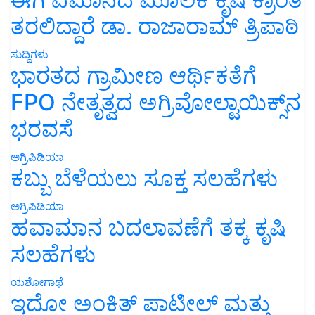
ತರಲಿದ್ದಾರೆ ಡಾ. ರಾಜಾರಾಮ್ ತ್ರಿಪಾಠಿ
ಸುದ್ದಿಗಳು
ಭಾರತದ ಗ್ರಾಮೀಣ ಆರ್ಥಿಕತೆಗೆ
FPO ನೇತೃತ್ವದ ಅಗ್ರಿವೋಲ್ಟಾಯಿಕ್ಸ್‌ನ
ಭರವಸೆ
ಅಗ್ರಿಪಿಡಿಯಾ
ಕಬ್ಬು ಬೆಳೆಯಲು ಸೂಕ್ತ ಸಲಹೆಗಳು
ಅಗ್ರಿಪಿಡಿಯಾ
ಹವಾಮಾನ ಬದಲಾವಣೆಗೆ ತಕ್ಕ ಕೃಷಿ
ಸಲಹೆಗಳು
ಯಶೋಗಾಥೆ
ಇದೋ ಅಂಕಿತ್ ಪಾಟೀಲ್ ಮತ್ತು