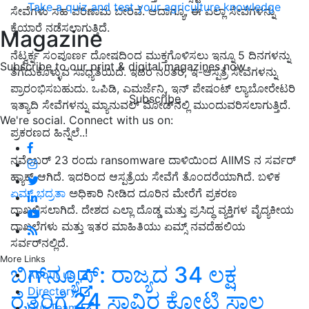
Take a quiz and test your agriculture knowledge
ಸೇವೆಗಳು ಸಹ ಪರಿಣಾಮ ಬೀರಿವೆ. ಆದಾಗ್ಯೂ, ಈ ಎಲ್ಲಾ ಸೇವೆಗಳನ್ನು
ಕೈಯಾರೆ ನಡೆಸಲಾಗುತ್ತಿದೆ.
Magazine
ನೆಟ್ವರ್ಕ್ನ ಸಂಪೂರ್ಣ ದೋಷದಿಂದ ಮುಕ್ತಗೊಳಿಸಲು ಇನ್ನೂ 5 ದಿನಗಳನ್ನು
Subscribe to our print & digital magazines now
ತೆಗೆದುಕೊಳ್ಳುವ ಸಾಧ್ಯತೆಯಿದೆ. ಇದರ ನಂತರ, ಇ-ಆಸ್ಪತ್ರೆ ಸೇವೆಗಳನ್ನು
ಪ್ರಾರಂಭಿಸಬಹುದು. ಒಪಿಡಿ, ಎಮರ್ಜೆನ್ಸಿ, ಇನ್ ಪೇಷಂಟ್ ಲ್ಯಾಬೋರೇಟರಿ
Subscribe
ಇತ್ಯಾದಿ ಸೇವೆಗಳನ್ನು ಮ್ಯಾನುವಲ್ ಮೋಡ್‌ನಲ್ಲಿ ಮುಂದುವರಿಸಲಾಗುತ್ತಿದೆ.
We're social. Connect with us on:
ಪ್ರಕರಣದ ಹಿನ್ನೆಲೆ..!
ನವೆಂಬರ್ 23 ರಂದು ransomware ದಾಳಿಯಿಂದ AIIMS ನ ಸರ್ವರ್
ಹ್ಯಾಕ್ ಆಗಿದೆ. ಇದರಿಂದ ಆಸ್ಪತ್ರೆಯ ಸೇವೆಗೆ ತೊಂದರೆಯಾಗಿದೆ. ಬಳಿಕ
ಏಮ್ಸ್ ಭದ್ರತಾ
ಅಧಿಕಾರಿ ನೀಡಿದ ದೂರಿನ ಮೇರೆಗೆ ಪ್ರಕರಣ
ದಾಖಲಿಸಲಾಗಿದೆ. ದೇಶದ ಎಲ್ಲಾ ದೊಡ್ಡ ಮತ್ತು ಪ್ರಸಿದ್ಧ ವ್ಯಕ್ತಿಗಳ ವೈದ್ಯಕೀಯ
ದಾಖಲೆಗಳು ಮತ್ತು ಇತರ ಮಾಹಿತಿಯು ಏಮ್ಸ್ ನವದೆಹಲಿಯ
ಸರ್ವರ್‌ನಲ್ಲಿದೆ.
More Links
ಬಿಗ್‌ನ್ಯೂಸ್‌: ರಾಜ್ಯದ 34 ಲಕ್ಷ
About us
Directory
ರೈತರಿಗೆ 24 ಸಾವಿರ ಕೋಟಿ ಸಾಲ
Our Team