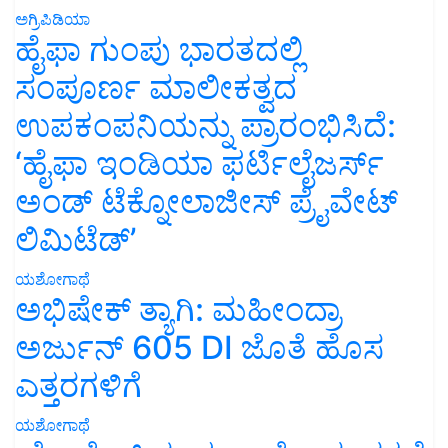
ಅಗ್ರಿಪಿಡಿಯಾ
ಹೈಫಾ ಗುಂಪು ಭಾರತದಲ್ಲಿ
ಸಂಪೂರ್ಣ ಮಾಲೀಕತ್ವದ
ಉಪಕಂಪನಿಯನ್ನು ಪ್ರಾರಂಭಿಸಿದೆ:
‘ಹೈಫಾ ಇಂಡಿಯಾ ಫರ್ಟಿಲೈಜರ್ಸ್
ಅಂಡ್ ಟೆಕ್ನೋಲಾಜೀಸ್ ಪ್ರೈವೇಟ್
ಲಿಮಿಟೆಡ್’
ಯಶೋಗಾಥೆ
ಅಭಿಷೇಕ್ ತ್ಯಾಗಿ: ಮಹೀಂದ್ರಾ
ಅರ್ಜುನ್ 605 DI ಜೊತೆ ಹೊಸ
ಎತ್ತರಗಳಿಗೆ
ಯಶೋಗಾಥೆ