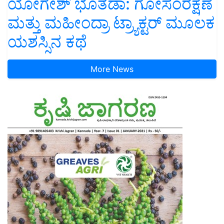
ಯೋಗೇಶ್ ಭೂತಡಾ: ಗೋಸಂರಕ್ಷಣೆ
ಮತ್ತು ಮಹೀಂದ್ರಾ ಟ್ರ್ಯಾಕ್ಟರ್ ಮೂಲಕ
ಯಶಸ್ಸಿನ ಕಥೆ
More News