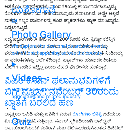
ಆಸ್ಪತ್ರೆಯ ಸಾಫ್ಟ್‌ವೇರ್‌ಗಳು ಮಂದಗತಿಯಲ್ಲಿ ಕಾರ್ಯನಿರ್ವಹಿಸುತ್ತಿದ್ದು
ಯಶೋಗಾಥೆ
ರೋಗಿಗಳ ಡೇಟಾ ನಿರ್ವಹಣೆ ಮಾಡುವುದು ಸವಾಲಾಗಿದೆ. ಅಷ್ಟೇ ಅಲ್ಲದೆ
ಸಾಕಷ್ಟು ಗಣ್ಯರ ಡಾಟಾಗಳನ್ನು ಕೂಡ ಹ್ಯಾಕರ್‌ಗಳೂ ಹ್ಯಾಕ್‌ ಮಾಡಿದ್ದಾರೆಎ
ಎನ್ನಲಾಗುತ್ತಿದೆ.
Photo Gallery
ಸದ್ಯ ಹ್ಯಾಕರ್‌ಗಳು AIIMS ನಿಂದ 200 ಕೋಟಿ ರೂ. ಕ್ರಿಪ್ಟೋ ಕರೆನ್ಸಿಗೆ
We capture the best photos around events,
ಬೇಡಿಕೆ ಇಟ್ಟಿದ್ದಾರೆ ಎಂದು ಹೇಳಲಾಗುತ್ತಿದೆ.ಈ ಕುರಿತಂತೆ ಸಾಕಷ್ಟು
exhibitions happening across the country
ವರದಗಳಾಗಿವೆ. ಸದ್ಯ ಈ ಕುರಿತು ದೆಹಲಿ ಪೊಲೀಸರು ಮಾಹಿತಿ ನೀಡಿದದ್ದು,
ಈ ವದಂತಿಗಳನ್ನು ಅಲೆಗಳೆದಿದ್ದಾರೆ. ಹ್ಯಾಕರ್‌ಗಳು ಯಾವುದೇ ರೀತಿಯ
ಸುಲಿಗೆಗೆ ಬೇಡಿಕೆ ಇಟ್ಟಿಲ್ಲ ಎಂದು ದೆಹಲಿ ಪೊಲೀಸರು ಹೇಳಿದ್ದಾರೆ.
Videos
ಪಿಎಂ ಕಿಸಾನ್‌ ಫಲಾನುಭವಿಗಳಿಗೆ
ಬಿಗ್‌ ನ್ಯೂಸ್‌: ನವೆಂಬರ್‌ 30ರಂದು
Handpicked videos to inspire the nation on
agriculture and related industry
ಖಾತೆಗೆ ಬರಲಿದೆ ಹಣ
ಆಸ್ಪತ್ರೆಯ ಒಪಿಡಿ ಮತ್ತು ಐಪಿಡಿಗೆ ಬರುವ
ರೋಗಿಗಳು ಚಿಕಿತ್ಸೆ
ಪಡೆಯಲು
Quiz
ತೊಂದರೆ ಅನುಭವಿಸುತ್ತಿದ್ದಾರೆ. ಸರ್ವರ್ ಸ್ಥಗಿತದಿಂದಾಗಿ ಆನ್‌ಲೈನ್
ಅಪಾಯಿಂಟ್‌ಮೆಂಟ್ ಬುಕಿಂಗ್ ಮತ್ತು ಟೆಲಿಕನ್ಸಲ್ಟೇಶನ್‌ನಂತಹ ಡಿಜಿಟಲ್