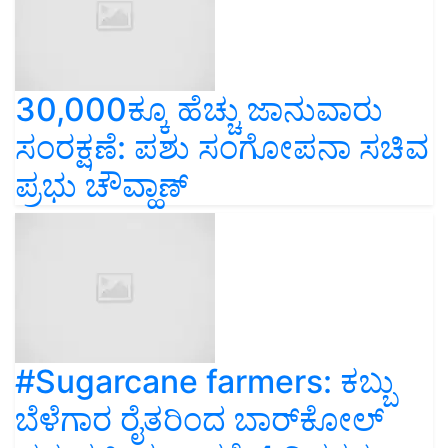
30,000ಕ್ಕೂ ಹೆಚ್ಚು ಜಾನುವಾರು
ಸಂರಕ್ಷಣೆ: ಪಶು ಸಂಗೋಪನಾ ಸಚಿವ
ಪ್ರಭು ಚೌವ್ಹಾಣ್‌
#Sugarcane farmers: ಕಬ್ಬು
ಬೆಳೆಗಾರ ರೈತರಿಂದ ಬಾರ್‌ಕೋಲ್‌