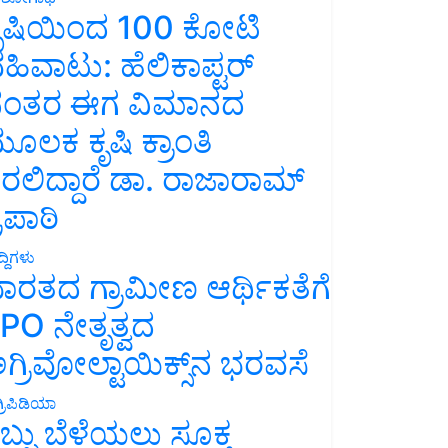
ೃಷಿಯಿಂದ 100 ಕೋಟಿ
ಹಿವಾಟು: ಹೆಲಿಕಾಪ್ಟರ್
ಂತರ ಈಗ ವಿಮಾನದ
ೂಲಕ ಕೃಷಿ ಕ್ರಾಂತಿ
ರಲಿದ್ದಾರೆ ಡಾ. ರಾಜಾರಾಮ್
್ರಿಪಾಠಿ
್ದಿಗಳು
ಾರತದ ಗ್ರಾಮೀಣ ಆರ್ಥಿಕತೆಗೆ
PO ನೇತೃತ್ವದ
ಗ್ರಿವೋಲ್ಟಾಯಿಕ್ಸ್‌ನ ಭರವಸೆ
್ರಿಪಿಡಿಯಾ
ಬ್ಬು ಬೆಳೆಯಲು ಸೂಕ್ತ