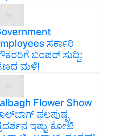
overnment
mployees ಸರ್ಕಾರಿ
ೌಕರರಿಗೆ ಬಂಪರ್‌ ಸುದ್ದಿ:
ಣದ ಮಳೆ!
albagh Flower Show
ಾಲ್‌ಬಾಗ್ ಫಲಪುಷ್ಪ
್ರದರ್ಶನ ಇಷ್ಟು ಕೋಟಿ