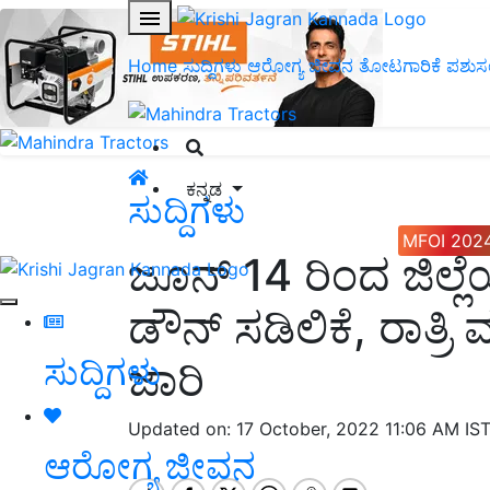
Home
ಸುದ್ದಿಗಳು
ಆರೋಗ್ಯ ಜೀವನ
ತೋಟಗಾರಿಕೆ
ಪಶುಸ
ಕನ್ನಡ
ಸುದ್ದಿಗಳು
MFOI 202
ಜೂನ್ 14 ರಿಂದ ಜಿಲ್ಲ
ಡೌನ್ ಸಡಿಲಿಕೆ, ರಾತ್ರಿ 
ಸುದ್ದಿಗಳು
ಜಾರಿ
Updated on: 17 October, 2022 11:06 AM IS
ಆರೋಗ್ಯ ಜೀವನ