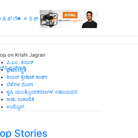
த்திரிகை சந்தா
op on Krishi Jagran
ಪಿ.ಎಂ. ಕಿಸಾನ್
ಸ್ಕ್ರಿಪ್ಷನ್‌ಗಾಗಿ
ಜೀವಾಮೃತ
ಕಿಸಾನ್ ಕ್ರೇಡಿಟ್ ಕಾರ್ಡ್
ಬೆಳೆಗಳ ರೋಗ
ಕೃಷಿ ಯಂತ್ರೋಪಕರಣಗಳ ಸಹಾಯಧನ
ಆಡು ಸಾಕಾಣಿಕೆ
ಉದ್ಯೋಗ
op Stories