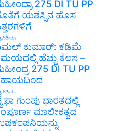
ಹೀಂದ್ರಾ 275 DI TU PP
ೊತೆಗೆ ಯಶಸ್ಸಿನ ಹೊಸ
ತ್ತರಗಳಿಗೆ
್ರಿಪಿಡಿಯಾ
ಿಮಲ್ ಕುಮಾರ್: ಕಡಿಮೆ
ಮಯದಲ್ಲಿ ಹೆಚ್ಚು ಕೆಲಸ –
ಹೀಂದ್ರ 275 DI TU PP
ಸಹಾಯದಿಂದ
್ರಿಪಿಡಿಯಾ
ೈಫಾ ಗುಂಪು ಭಾರತದಲ್ಲಿ
ಂಪೂರ್ಣ ಮಾಲೀಕತ್ವದ
ಪಕಂಪನಿಯನ್ನು