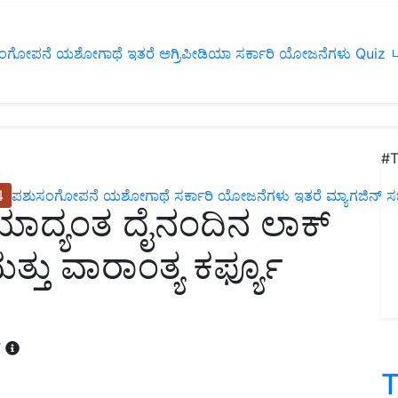
ಂಗೋಪನೆ
ಯಶೋಗಾಥೆ
ಇತರೆ
ಅಗ್ರಿಪೀಡಿಯಾ
ಸರ್ಕಾರಿ ಯೋಜನೆಗಳು
Quiz
ப
#T
4
ಪಶುಸಂಗೋಪನೆ
ಯಶೋಗಾಥೆ
ಸರ್ಕಾರಿ ಯೋಜನೆಗಳು
ಇತರೆ
ಮ್ಯಾಗಜಿನ್‌ ಸಬ್‌
ೆಯಾದ್ಯಂತ ದೈನಂದಿನ ಲಾಕ್
ಮತ್ತು ವಾರಾಂತ್ಯ ಕರ್ಫ್ಯೂ
T
T