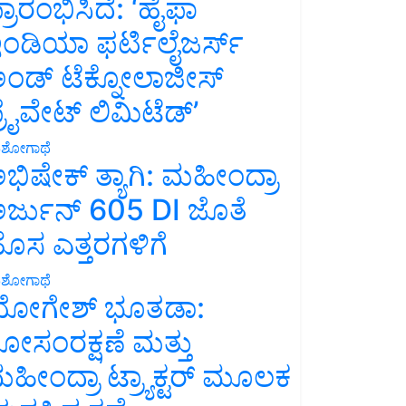
್ರಾರಂಭಿಸಿದೆ: ‘ಹೈಫಾ
ಂಡಿಯಾ ಫರ್ಟಿಲೈಜರ್ಸ್
ಂಡ್ ಟೆಕ್ನೋಲಾಜೀಸ್
್ರೈವೇಟ್ ಲಿಮಿಟೆಡ್’
ಶೋಗಾಥೆ
ಭಿಷೇಕ್ ತ್ಯಾಗಿ: ಮಹೀಂದ್ರಾ
ರ್ಜುನ್ 605 DI ಜೊತೆ
ೊಸ ಎತ್ತರಗಳಿಗೆ
ಶೋಗಾಥೆ
ೋಗೇಶ್ ಭೂತಡಾ:
ೋಸಂರಕ್ಷಣೆ ಮತ್ತು
ಹೀಂದ್ರಾ ಟ್ರ್ಯಾಕ್ಟರ್ ಮೂಲಕ