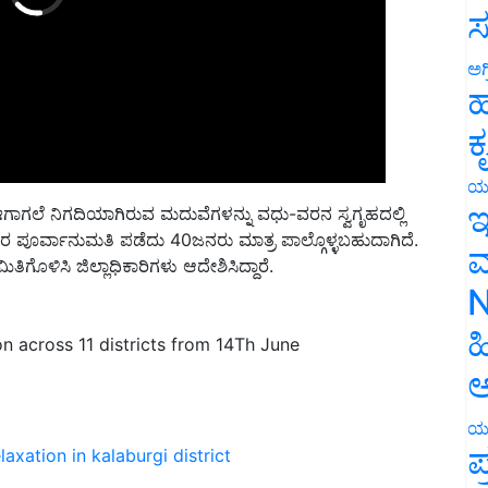
ಸ
ಅಗ
ಹ
ಕ
ಯ
ಈಗಾಗಲೆ ನಿಗದಿಯಾಗಿರುವ ಮದುವೆಗಳನ್ನು ವಧು-ವರನ ಸ್ವಗೃಹದಲ್ಲಿ
ಇ
 ಪೂರ್ವಾನುಮತಿ ಪಡೆದು 40ಜನರು ಮಾತ್ರ ಪಾಲ್ಗೊಳ್ಳಬಹುದಾಗಿದೆ.
ತಿಗೊಳಿಸಿ ಜಿಲ್ಲಾಧಿಕಾರಿಗಳು ಆದೇಶಿಸಿದ್ದಾರೆ.
ಮ
N
n across 11 districts from 14Th June
ಹ
ಅ
ಯ
axation in kalaburgi district
ಪ