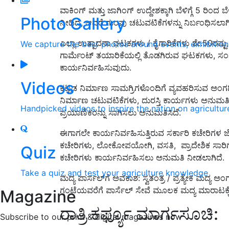
ವಾಕಿಂಗ್ ಮತ್ತು ಜಾಗಿಂಗ್ ಉದ್ದೇಶಕ್ಕಾಗಿ ಬೆಳಿಗ್ಗೆ 5 ರಿಂ
Photo Gallery
ನೀಡಿದೆ, ಆದರೆ ಗುಂಪು ಚಟುವಟಿಕೆಗಳನ್ನು ನಿರ್ಬಂಧಿಸಲಾಗಿ
ಎಲ್ಲಾ ಉತ್ಪಾದನಾ ಘಟಕಗಳು / ಕೈಗಾರಿಕೆಗಳು ಶೇ.50ರಷ್ಟ
We capture the best photos around events, exhibitio
ಗಾರ್ಮೆಂಟ್ ತಯಾರಿಕೆಯಲ್ಲಿ ತೊಡಗಿರುವ ಘಟಕಗಳು, ಸಂಸ್ಥೆ
ಕಾರ್ಯನಿರ್ವಹಿಸುವುದು.
Videos
ಕಟ್ಟಡ ನಿರ್ಮಾಣ ಸಾಮಗ್ರಿಗಳೊಂದಿಗೆ ವ್ಯವಹರಿಸುವ ಅಂಗಡಿ-
ನಿರ್ಮಾಣ ಚಟುವಟಿಕೆಗಳು, ದುರಸ್ತಿ ಕಾರ್ಯಗಳು ಅನುಮತಿಸಲಾಗ
Handpicked videos to inspire the nation on agricultur
ಪ್ರಯಾಣಿಕರನ್ನು ಸಾಗಿಸಲು ಅನುಮತಿಸಿದೆ.
ಈಗಾಗಲೇ ಕಾರ್ಯನಿರ್ವಹಿಸುತ್ತಿರುವ ಸರ್ಕಾರಿ ಕಚೇರಿಗಳ ಜ
ಕಚೇರಿಗಳು, ಲೋಕೋಪಯೋಗಿ, ವಸತಿ, ಪ್ರಾದೇಶಿಕ ಸಾರಿ
Quiz
ಕಚೇರಿಗಳು ಕಾರ್ಯನಿರ್ವಹಿಸಲು ಅನುಮತಿ ನೀಡಲಾಗಿದೆ.
Take a quiz and test your agriculture knowledge
ಮದ್ಯ ಪಾರ್ಸಲ್‌ಗೆ ಅವಕಾಶ: ಸ್ವತಂತ್ರ / ಪ್ರತ್ಯೇಕ ಮದ್ಯ ಅ
ಗಂಟೆಯವರೆಗೆ ಪಾರ್ಸೆಲ್ ಸೇವೆ ಮೂಲಕ ಮದ್ಯ ಮಾರಾಟಕ್ಕೆ
Magazine
ರಾತ್ರಿ ಕರ್ಫ್ಯೂ ಮಾರ್ಗಸೂಚಿ:
Subscribe to our print & digital magazines now