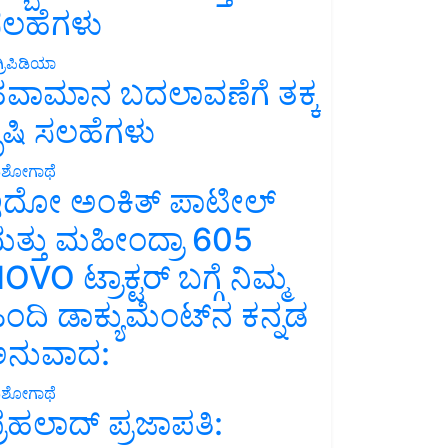
ಲಹೆಗಳು
್ರಿಪಿಡಿಯಾ
ವಾಮಾನ ಬದಲಾವಣೆಗೆ ತಕ್ಕ
ೃಷಿ ಸಲಹೆಗಳು
ಶೋಗಾಥೆ
ದೋ ಅಂಕಿತ್ ಪಾಟೀಲ್
ತ್ತು ಮಹೀಂದ್ರಾ 605
OVO ಟ್ರಾಕ್ಟರ್ ಬಗ್ಗೆ ನಿಮ್ಮ
ಿಂದಿ ಡಾಕ್ಯುಮೆಂಟ್‌ನ ಕನ್ನಡ
ನುವಾದ:
ಶೋಗಾಥೆ
್ರಹಲಾದ್ ಪ್ರಜಾಪತಿ: