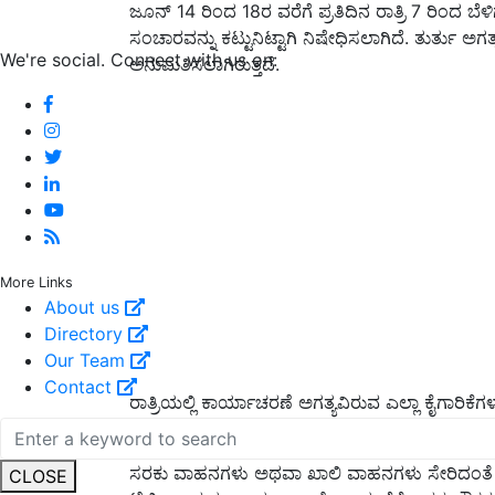
ಜೂನ್ 14 ರಿಂದ 18ರ ವರೆಗೆ ಪ್ರತಿದಿನ ರಾತ್ರಿ 7 ರಿಂದ ಬೆಳಿ
ಸಂಚಾರವನ್ನು ಕಟ್ಟುನಿಟ್ಟಾಗಿ ನಿಷೇಧಿಸಲಾಗಿದೆ. ತುರ್ತು 
We're social. Connect with us on:
ಅನುಮತಿಸಲಾಗಿರುತ್ತದೆ.
More Links
About us
Directory
Our Team
Contact
ರಾತ್ರಿಯಲ್ಲಿ ಕಾರ್ಯಾಚರಣೆ ಅಗತ್ಯವಿರುವ ಎಲ್ಲಾ ಕೈಗಾರಿಕ
ಸಂಸ್ಥೆಗಳ ನೌಕರರ ಚಲನೆಯನ್ನು ಆಯಾ ಸಂಸ್ಥೆ ನೀಡುವ ಗು
ಸರಕು ವಾಹನಗಳು ಅಥವಾ ಖಾಲಿ ವಾಹನಗಳು ಸೇರಿದಂತೆ ಎಲ
CLOSE