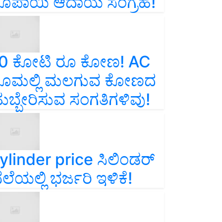
ೂಪಾಯಿ ಆದಾಯ ಸಂಗ್ರಹ!
0 ಕೋಟಿ ರೂ ಕೋಣ! AC
ೂಮಲ್ಲಿ ಮಲಗುವ ಕೋಣದ
ುಬ್ಬೇರಿಸುವ ಸಂಗತಿಗಳಿವು!
ylinder price ಸಿಲಿಂಡರ್‌
ೆಲೆಯಲ್ಲಿ ಭರ್ಜರಿ ಇಳಿಕೆ!