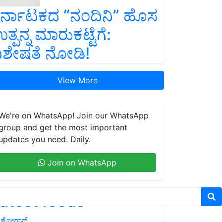
ರ್ನಾಟಕದ “ನಂದಿನಿ” ಹೊಸ
ತ್ಪನ್ನ ಮಾರುಕಟ್ಟೆಗೆ:
ಿಶೇಷತೆ ನೋಡಿ!
View More
We're on WhatsApp! Join our WhatsApp
group and get the most important
updates you need. Daily.
Join on WhatsApp
atest feeds
ಶೋಗಾಥೆ