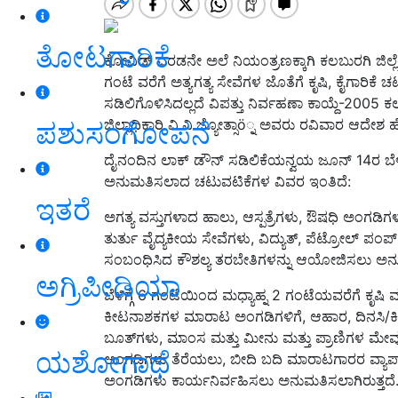
ತೋಟಗಾರಿಕೆ
ಕೋವಿಡ್ ಎರಡನೇ ಅಲೆ ನಿಯಂತ್ರಣಕ್ಕಾಗಿ ಕಲಬುರಗಿ ಜಿಲ್ಲೆ
ಗಂಟೆ ವರೆಗೆ ಅತ್ಯಗತ್ಯ ಸೇವೆಗಳ ಜೊತೆಗೆ ಕೃಷಿ, ಕೈಗಾರ
ಸಡಿಲಿಗೊಳಿಸಿದಲ್ಲದೆ ವಿಪತ್ತು ನಿರ್ವಹಣಾ ಕಾಯ್ದೆ-2005 ಕಲ
ಜಿಲ್ಲಾಧಿಕಾರಿ ವಿ.ವಿ.ಜ್ಯೋತ್ಸಾö್ನ ಅವರು ರವಿವಾರ ಆದೇಶ ಹೊ
ಪಶುಸಂಗೋಪನೆ
ದೈನಂದಿನ ಲಾಕ್ ಡೌನ್ ಸಡಿಲಿಕೆಯನ್ವಯ ಜೂನ್ 14ರ ಬೆಳಿಗ
ಅನುಮತಿಸಲಾದ ಚಟುವಟಿಕೆಗಳ ವಿವರ ಇಂತಿದೆ:
ಇತರೆ
ಅಗತ್ಯ ವಸ್ತುಗಳಾದ ಹಾಲು, ಆಸ್ಪತ್ರೆಗಳು, ಔಷಧಿ ಅಂಗಡಿಗ
ತುರ್ತು ವೈದ್ಯಕೀಯ ಸೇವೆಗಳು, ವಿದ್ಯುತ್, ಪೆಟ್ರೋಲ್ ಪಂಪ
ಸಂಬಂಧಿಸಿದ ಕೌಶಲ್ಯ ತರಬೇತಿಗಳನ್ನು ಆಯೋಜಿಸಲು ಅನು
ಅಗ್ರಿಪೀಡಿಯಾ
ಬೆಳಿಗ್ಗೆ 6 ಗಂಟೆಯಿಂದ ಮಧ್ಯಾಹ್ನ 2 ಗಂಟೆಯವರೆಗೆ ಕೃಷಿ
ಕೀಟನಾಶಕಗಳ ಮಾರಾಟ ಅಂಗಡಿಗಳಿಗೆ, ಆಹಾರ, ದಿನಸಿ/ಕಿರಾ
ಬೂತ್‌ಗಳು, ಮಾಂಸ ಮತ್ತು ಮೀನು ಮತ್ತು ಪ್ರಾಣಿಗಳ ಮೇವ
ಯಶೋಗಾಥೆ
ಅಂಗಡಿಗಳು ತೆರೆಯಲು, ಬೀದಿ ಬದಿ ಮಾರಾಟಗಾರರ ವ್ಯಾಪಾರಕ
ಅಂಗಡಿಗಳು ಕಾರ್ಯನಿರ್ವಹಿಸಲು ಅನುಮತಿಸಲಾಗಿರುತ್ತದೆ