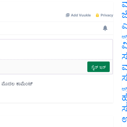
ಮ
ಜ
ಎ
ಅಗ
ವ
ಸ
ಮ
ಅಗ
ಹ
ಸ
ಉ