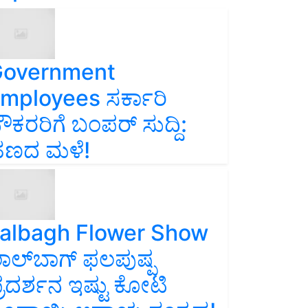
overnment
mployees ಸರ್ಕಾರಿ
ೌಕರರಿಗೆ ಬಂಪರ್‌ ಸುದ್ದಿ:
ಣದ ಮಳೆ!
albagh Flower Show
ಾಲ್‌ಬಾಗ್ ಫಲಪುಷ್ಪ
್ರದರ್ಶನ ಇಷ್ಟು ಕೋಟಿ