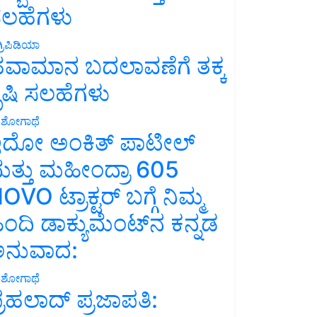
ಲಹೆಗಳು
್ರಿಪಿಡಿಯಾ
ವಾಮಾನ ಬದಲಾವಣೆಗೆ ತಕ್ಕ
ೃಷಿ ಸಲಹೆಗಳು
ಶೋಗಾಥೆ
ದೋ ಅಂಕಿತ್ ಪಾಟೀಲ್
ತ್ತು ಮಹೀಂದ್ರಾ 605
OVO ಟ್ರಾಕ್ಟರ್ ಬಗ್ಗೆ ನಿಮ್ಮ
ಿಂದಿ ಡಾಕ್ಯುಮೆಂಟ್‌ನ ಕನ್ನಡ
ನುವಾದ:
ಶೋಗಾಥೆ
್ರಹಲಾದ್ ಪ್ರಜಾಪತಿ: