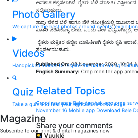
ಅವಕಾಶ ಕಲ್ಪಿಸಲಾಗಿದೆ. ರೈತರು ಬೆಳೆ ಮಾಹಿತಿ/ ವಿಸ್ತೀರ್ಣ
ಸಲ್ಲಿಸಬಹುದು.
Photo Gallery
ತಾವು ಬೆಳೆದ ಬೆಳೆ ಹಾಗೂ ಬೆಳೆ ಸಮೀಕ್ಷೆಯಲ್ಲಿ ದಾಖಲಾ
We capture the best photos around events, exhibitio
ಖಾತರಿ ಪಡಿಸಿಕೊಳ್ಳ ಬೇಕು. ಒಂದು ವೇಳೆ ಭಿನ್ನವಾಗಿದ್ದಲ್ಲಿ,
ರೈತರು ಮತ್ತಿತರ ಹೆಚ್ಚಿನ ಮಾಹಿತಿಗಾಗಿ ರೈತರು ಕೃಷಿ 
ಸಂಪರ್ಕಿಸಬಹುದು.
Videos
Published On:
08 November 2020, 10:04 
Handpicked videos to inspire the nation on agricultur
English Summary:
Crop monitor app amen
Related Topics
Quiz
Crop insurance
Bele darshak app
crop surv
Take a quiz and test your agriculture knowledge
November 16
Mobile app
Download Bele D
Magazine
Share your comments
Subscribe to our print & digital magazines now