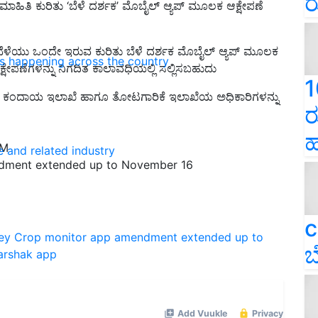
ರ
ದ ಮಾಹಿತಿ ಕುರಿತು ‘ಬೆಳೆ ದರ್ಶಕ’ ಮೊಬೈಲ್ ಆ್ಯಪ್ ಮೂಲಕ ಆಕ್ಷೇಪಣೆ
ದ ಬೆಳೆಯು ಒಂದೇ ಇರುವ ಕುರಿತು ಬೆಳೆ ದರ್ಶಕ ಮೊಬೈಲ್ ಆ್ಯಪ್ ಮೂಲಕ
ns happening across the country
 ಆಕ್ಷೇಪಣೆಗಳನ್ನು ನಿಗದಿತ ಕಾಲಾವಧಿಯಲ್ಲಿ ಸಲ್ಲಿಸಬಹುದು
1
ಇಲಾಖೆ, ಕಂದಾಯ ಇಲಾಖೆ ಹಾಗೂ ತೋಟಗಾರಿಕೆ ಇಲಾಖೆಯ ಅಧಿಕಾರಿಗಳನ್ನು
ರ
ಹ
AM
e and related industry
dment extended up to November 16
c
ey
Crop monitor app amendment extended up to
ಬ
arshak app