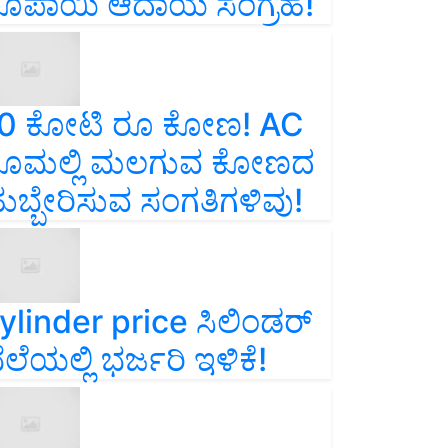
ೂಪಾಯಿ ಆದಾಯ ಸಂಗ್ರಹ!
0 ಕೋಟಿ ರೂ ಕೋಣ! AC
ೂಮಲ್ಲಿ ಮಲಗುವ ಕೋಣದ
ುಬ್ಬೇರಿಸುವ ಸಂಗತಿಗಳಿವು!
ylinder price ಸಿಲಿಂಡರ್‌
ೆಲೆಯಲ್ಲಿ ಭರ್ಜರಿ ಇಳಿಕೆ!