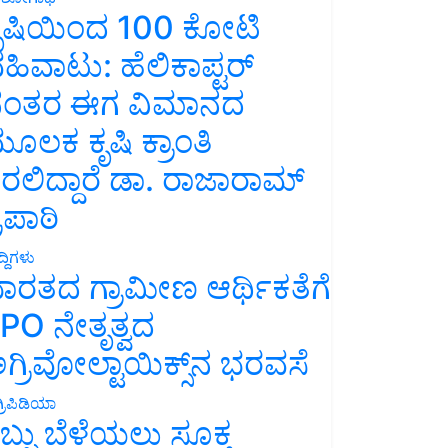
ೃಷಿಯಿಂದ 100 ಕೋಟಿ
ಹಿವಾಟು: ಹೆಲಿಕಾಪ್ಟರ್
ಂತರ ಈಗ ವಿಮಾನದ
ೂಲಕ ಕೃಷಿ ಕ್ರಾಂತಿ
ರಲಿದ್ದಾರೆ ಡಾ. ರಾಜಾರಾಮ್
್ರಿಪಾಠಿ
್ದಿಗಳು
ಾರತದ ಗ್ರಾಮೀಣ ಆರ್ಥಿಕತೆಗೆ
PO ನೇತೃತ್ವದ
ಗ್ರಿವೋಲ್ಟಾಯಿಕ್ಸ್‌ನ ಭರವಸೆ
್ರಿಪಿಡಿಯಾ
ಬ್ಬು ಬೆಳೆಯಲು ಸೂಕ್ತ