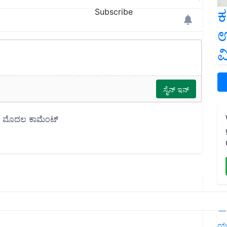
ಕ
Subscribe
ಉ
ವ
L
ಯ