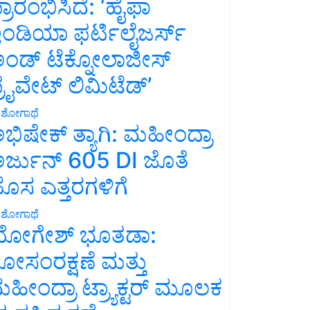
್ರಾರಂಭಿಸಿದೆ: ‘ಹೈಫಾ
ಂಡಿಯಾ ಫರ್ಟಿಲೈಜರ್ಸ್
ಂಡ್ ಟೆಕ್ನೋಲಾಜೀಸ್
್ರೈವೇಟ್ ಲಿಮಿಟೆಡ್’
ಶೋಗಾಥೆ
ಭಿಷೇಕ್ ತ್ಯಾಗಿ: ಮಹೀಂದ್ರಾ
ರ್ಜುನ್ 605 DI ಜೊತೆ
ೊಸ ಎತ್ತರಗಳಿಗೆ
ಶೋಗಾಥೆ
ೋಗೇಶ್ ಭೂತಡಾ:
ೋಸಂರಕ್ಷಣೆ ಮತ್ತು
ಹೀಂದ್ರಾ ಟ್ರ್ಯಾಕ್ಟರ್ ಮೂಲಕ