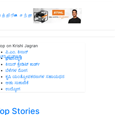
த்திரிகை சந்தா
op on Krishi Jagran
ಪಿ.ಎಂ. ಕಿಸಾನ್
ಸ್ಕ್ರಿಪ್ಷನ್‌ಗಾಗಿ
ಜೀವಾಮೃತ
ಕಿಸಾನ್ ಕ್ರೇಡಿಟ್ ಕಾರ್ಡ್
ಬೆಳೆಗಳ ರೋಗ
ಕೃಷಿ ಯಂತ್ರೋಪಕರಣಗಳ ಸಹಾಯಧನ
ಆಡು ಸಾಕಾಣಿಕೆ
ಉದ್ಯೋಗ
op Stories