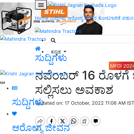
Home
ಸುದ್ದಿಗಳು
ಆರೋಗ್ಯ ಜೀವನ
ತೋಟಗಾರಿಕೆ
ಪಶುಸ
ಕನ್ನಡ
ಸುದ್ದಿಗಳು
MFOI 202
ನವೆಂಬರ್ 16 ರೊಳಗೆ ಬೆ
ಸಲ್ಲಿಸಲು ಅವಕಾಶ
ಸುದ್ದಿಗಳು
Updated on: 17 October, 2022 11:06 AM IS
ಆರೋಗ್ಯ ಜೀವನ