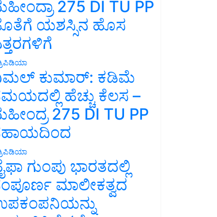
ಹೀಂದ್ರಾ 275 DI TU PP
ೊತೆಗೆ ಯಶಸ್ಸಿನ ಹೊಸ
ತ್ತರಗಳಿಗೆ
್ರಿಪಿಡಿಯಾ
ಿಮಲ್ ಕುಮಾರ್: ಕಡಿಮೆ
ಮಯದಲ್ಲಿ ಹೆಚ್ಚು ಕೆಲಸ –
ಹೀಂದ್ರ 275 DI TU PP
ಸಹಾಯದಿಂದ
್ರಿಪಿಡಿಯಾ
ೈಫಾ ಗುಂಪು ಭಾರತದಲ್ಲಿ
ಂಪೂರ್ಣ ಮಾಲೀಕತ್ವದ
ಪಕಂಪನಿಯನ್ನು