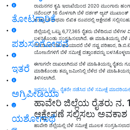
ರಾಮನಗರ ಕೃಷಿ ಇಲಾಖೆಯಿಂದ 2020 ಮುಂಗಾರು ಹಂಗಾಮಿನ ಬ
ನವೆಂಬರ್ 16 ರೊಳಗಾಗಿ ಬೆಳೆ ದರ್ಶಕ್ ಆ್ಯಪ್ ಮುಖಾಂತ
ತೋಟಗಾರಿಕೆ
ತಂತ್ರಾಂಶ ಅಥವಾ ಲಿಖಿತ ರೂಪದಲ್ಲಿ ಆಕ್ಷೇಪಣೆ ಸಲ್ಲಿಸಬಹ
ಜಿಲ್ಲೆಯಲ್ಲಿ ಒಟ್ಟು 6,77,365 ರೈತರು ಬೆಳೆದಿರುವ ಬೆಳ
ಬಳಸಿಕೊಂಡು ಸಂಗ್ರಹಿಸಲಾಗಿದೆ. ಈ ಮಾಹಿತಿಯನ್ನು ಬೆಳೆ ವಿಮ
ಪಶುಸಂಗೋಪನೆ
ನೆರೆಯಿಂದ ಬೆಳೆ ಹನಿಯಾದರೆ ಬೆಳೆ ನಷ್ಟ ಪರಿಹಾರ, ಡಿ
ಯೋಜನೆಗಳಿಗೆ ಬೆಳೆ ಸಮೀಕ್ಷೆ ದತ್ತಾಂಶವನ್ನು ಬಳಸಿಕೊಳ್ಳಲ
ಈಗಾಗಲೇ ದಾಖಲಾಗಿರುವ ಬೆಳೆ ಮಾಹಿತಿಯನ್ನು ರೈತರು ಗೂಗಲ
ಇತರೆ
ಮಾಡಿಕೊಂಡು ತಮ್ಮ ಜಮೀನಿಲ್ಲಿ ಬೆಳೆದ ಬೆಳೆ ಮಾಹಿತಿಯನ್
ತಿಳಿಸಲಾಗಿದೆ.
ಇದನ್ನೂ ಓದಿ... ರೈತರೇ ನಡೆಸಿದ ಬೆಳೆ ಸಮೀಕ್ಷೆ ಮಾದರಿಯಲ್ಲಿ
ಅಗ್ರಿಪೀಡಿಯಾ
ಹಾವೇರಿ ಜಿಲ್ಲೆಯ ರೈತರು ನ. 1
ಆಕ್ಷೇಪಣೆ ಸಲ್ಲಿಸಲು ಅವಕಾಶ
ಯಶೋಗಾಥೆ
ಹಾವೇರಿ ಜಿಲ್ಲೆಯಲ್ಲಿ ಬೆಳೆ ಸಮೀಕ್ಷೆ ಮೂಲಕ ಸಂಗ್ರಹಿಸಲಾದ 