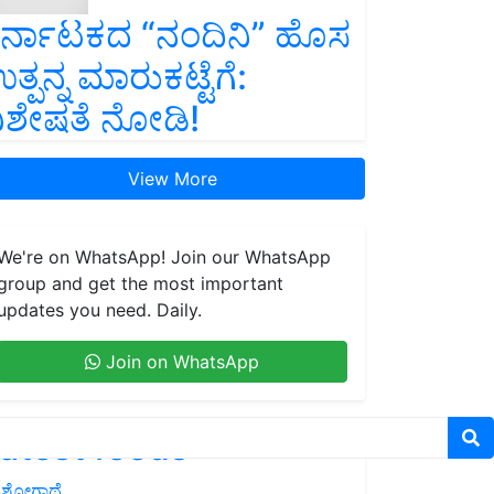
ರ್ನಾಟಕದ “ನಂದಿನಿ” ಹೊಸ
ತ್ಪನ್ನ ಮಾರುಕಟ್ಟೆಗೆ:
ಿಶೇಷತೆ ನೋಡಿ!
View More
We're on WhatsApp! Join our WhatsApp
group and get the most important
updates you need. Daily.
Join on WhatsApp
atest feeds
ಶೋಗಾಥೆ