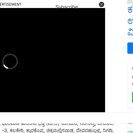
ಕ
Subscribe
ಉ
ವ
:
ಧಾರವಾಡ ತಾಲೂಕು ಭತ್ತ (ಮ.ಆ) ಕೋಟುರ, ನರೇಂದ್ರ, ಬೇಲೂರ,
L
ಲಕೇರಿ, ಕ್ಯಾರಕೊಪ್ಪ, ಚಿಕ್ಕಮಲ್ಲಿಗವಾಡ, ದೇವರಹುಬ್ಬಳ್ಳಿ, ನಿಗದಿ,
 ಯರಿಕೊಪ್ಪ, ರಾಮಾಪುರ, ಹಳ್ಳಿಗೇರಿ, ತೇಗೂರ
ಯ