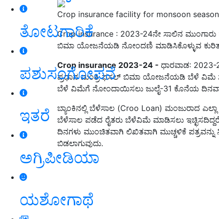
Crop insurance facility for monsoon season
ತೋಟಗಾರಿಕೆ
Crop insurance : 2023-24ನೇ ಸಾಲಿನ ಮುಂಗಾರು ಹಂಗ
ಬಿಮಾ ಯೋಜನೆಯಡಿ ನೋಂದಣಿ ಮಾಡಿಸಿಕೊಳ್ಳುವ ಕುರಿತು ರೈ
Crop insurance 2023-24 -
ಧಾರವಾಡ: 2023-24
ಪಶುಸಂಗೋಪನೆ
ಪ್ರಧಾನ ಮಂತ್ರಿ ಫಸಲ್ ಬಿಮಾ ಯೋಜನೆಯಡಿ ಬೆಳೆ ವಿಮೆ ಸೌ
ಬೆಳೆ ವಿಮೆಗೆ ನೋಂದಾಯಿಸಲು ಜುಲೈ-31 ಕೊನೆಯ ದಿನವಾ
ಬ್ಯಾಂಕಿನಲ್ಲಿ ಬೆಳೆಸಾಲ (Croo Loan) ಮಂಜುರಾದ ಎಲ
ಇತರೆ
ಬೆಳೆಸಾಲ ಪಡೆದ ರೈತರು ಬೆಳೆವಿಮೆ ಮಾಡಿಸಲು ಇಚ್ಛಿಸದಿದ್ದರ
ದಿನಗಳು ಮುಂಚಿತವಾಗಿ ಲಿಖಿತವಾಗಿ ಮುಚ್ಚಳಿಕೆ ಪತ್ರವನ್ನು
ಬಿಡಲಾಗುವುದು.
ಅಗ್ರಿಪೀಡಿಯಾ
ಯಶೋಗಾಥೆ