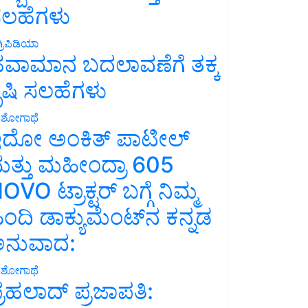
ಲಹೆಗಳು
್ರಿಪಿಡಿಯಾ
ವಾಮಾನ ಬದಲಾವಣೆಗೆ ತಕ್ಕ
ೃಷಿ ಸಲಹೆಗಳು
ಶೋಗಾಥೆ
ದೋ ಅಂಕಿತ್ ಪಾಟೀಲ್
ತ್ತು ಮಹೀಂದ್ರಾ 605
OVO ಟ್ರಾಕ್ಟರ್ ಬಗ್ಗೆ ನಿಮ್ಮ
ಿಂದಿ ಡಾಕ್ಯುಮೆಂಟ್‌ನ ಕನ್ನಡ
ನುವಾದ:
ಶೋಗಾಥೆ
್ರಹಲಾದ್ ಪ್ರಜಾಪತಿ: