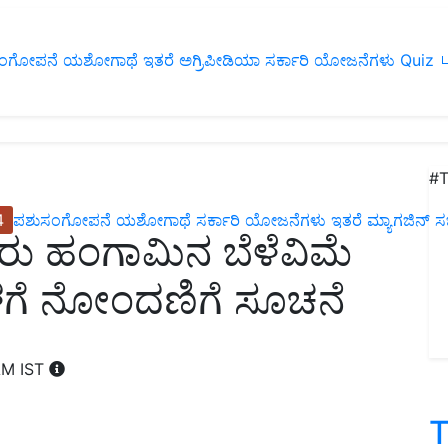
ಂಗೋಪನೆ
ಯಶೋಗಾಥೆ
ಇತರೆ
ಅಗ್ರಿಪೀಡಿಯಾ
ಸರ್ಕಾರಿ ಯೋಜನೆಗಳು
Quiz
ப
#T
4
ಪಶುಸಂಗೋಪನೆ
ಯಶೋಗಾಥೆ
ಸರ್ಕಾರಿ ಯೋಜನೆಗಳು
ಇತರೆ
ಮ್ಯಾಗಜಿನ್‌ ಸಬ್‌
ು ಹಂಗಾಮಿನ ಬೆಳೆವಿಮೆ
ಳಗೆ ನೋಂದಣಿಗೆ ಸೂಚನೆ
 AM IST
T