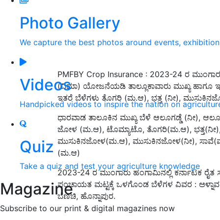
Photo Gallery
We capture the best photos around events, exhibitio
PMFBY Crop Insurance :
2023-24 ರ ಮುಂಗಾರು ಹ
Videos
(ವಿಮಾ) ಯೋಜನೆಯಡಿ ತಾಲ್ಲೂಕಾವಾರು ಮುಖ್ಯ ಹಾಗೂ ಇತರೆ
ಇತರೆ ಬೆಳೆಗಳು ತೊಗರಿ (ಮ.ಆ), ಭತ್ತ (ನೀ), ಮುಸುಕಿ
Handpicked videos to inspire the nation on agricultur
ಧಾರವಾಡ ತಾಲೂಕಿನ ಮುಖ್ಯ ಬೆಳೆ ಆಲೂಗಡ್ಡೆ (ನೀ), ಆಲೂಗಡ್
ಜೋಳ (ಮ.ಆ), ಟೊಮ್ಯಾಟೊ, ತೊಗರಿ(ಮ.ಆ), ಭತ್ತ(ನೀ),
ಮುಸುಕಿನಜೋಳ(ಮ.ಆ), ಮುಸುಕಿನಜೋಳ(ನೀ), ಸಾವೆ(ಮ.ಆ
Quiz
(ಮ.ಆ)
Take a quiz and test your agriculture knowledge
2023-24 ರ ಮುಂಗಾರು ಹಂಗಾಮಿನಲ್ಲಿ ಕರ್ನಾಟಕ ರೈತ ಸ
Magazine
ಪಂಚಾಯತ ಮಟ್ಟಕ್ಕೆ ಒಳಗೊಂಡ ಬೆಳೆಗಳ ವಿವರ : ಅಳ್ನಾವರ
ಬೆಣಚಿ, ಹೊನ್ನಾಪುರ.
Subscribe to our print & digital magazines now
ADV