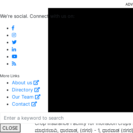
We're social. Connect with us on:
More Links
About us
Directory
Our Team
Contact
Crop Insurance Facility for monsoon crops
ಮಾಧನಬಾವಿ, ಧಾರವಾಡ, (ನಗರ) - 1, ಧಾರವಾಡ (ನಗರ) -3, ಕ
CLOSE
ಮಂಡಿಹಾಳ, ಮನಗುಂಡಿ, ಮನಸೂರ, ಮುಗದ, ಮುಮ್ಮಿಗಟ್ಟಿ,