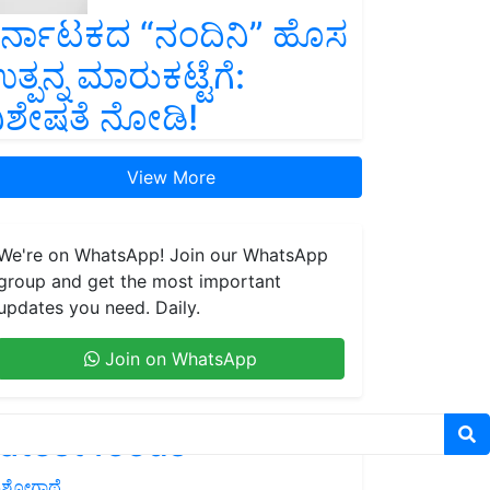
ರ್ನಾಟಕದ “ನಂದಿನಿ” ಹೊಸ
ತ್ಪನ್ನ ಮಾರುಕಟ್ಟೆಗೆ:
ಿಶೇಷತೆ ನೋಡಿ!
View More
We're on WhatsApp! Join our WhatsApp
group and get the most important
updates you need. Daily.
Join on WhatsApp
atest feeds
ಶೋಗಾಥೆ