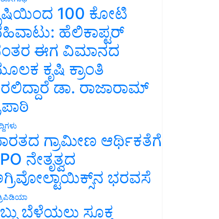
ೃಷಿಯಿಂದ 100 ಕೋಟಿ
ಹಿವಾಟು: ಹೆಲಿಕಾಪ್ಟರ್
ಂತರ ಈಗ ವಿಮಾನದ
ೂಲಕ ಕೃಷಿ ಕ್ರಾಂತಿ
ರಲಿದ್ದಾರೆ ಡಾ. ರಾಜಾರಾಮ್
್ರಿಪಾಠಿ
್ದಿಗಳು
ಾರತದ ಗ್ರಾಮೀಣ ಆರ್ಥಿಕತೆಗೆ
PO ನೇತೃತ್ವದ
ಗ್ರಿವೋಲ್ಟಾಯಿಕ್ಸ್‌ನ ಭರವಸೆ
್ರಿಪಿಡಿಯಾ
ಬ್ಬು ಬೆಳೆಯಲು ಸೂಕ್ತ