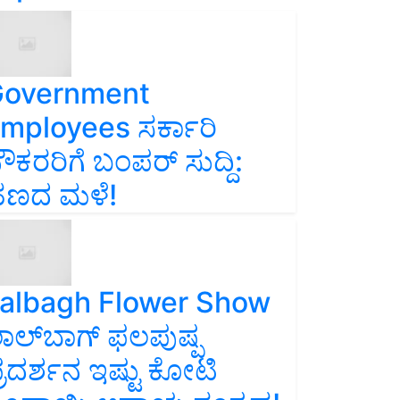
overnment
mployees ಸರ್ಕಾರಿ
ೌಕರರಿಗೆ ಬಂಪರ್‌ ಸುದ್ದಿ:
ಣದ ಮಳೆ!
albagh Flower Show
ಾಲ್‌ಬಾಗ್ ಫಲಪುಷ್ಪ
್ರದರ್ಶನ ಇಷ್ಟು ಕೋಟಿ