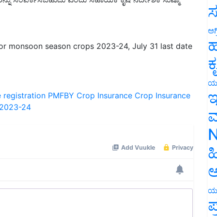
ಸ
ಅಗ
for monsoon season crops 2023-24, July 31 last date
ಹ
ಕ
ಯ
 registration
PMFBY Crop Insurance
Crop Insurance
ಇ
 2023-24
ಮ
N
ಹ
ಅ
ಯ
ಪ