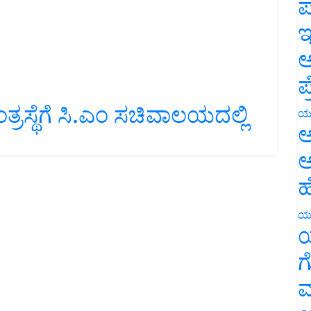
ಪ
ಇ
ಅ
ಪ
ಂತ್ರಸ್ಥೆಗೆ ಸಿ.ಎಂ ಸಚಿವಾಲಯದಲ್ಲಿ
ಯ
ಅ
ಅ
ಹ
ಯ
ಯ
ಗ
ಮ