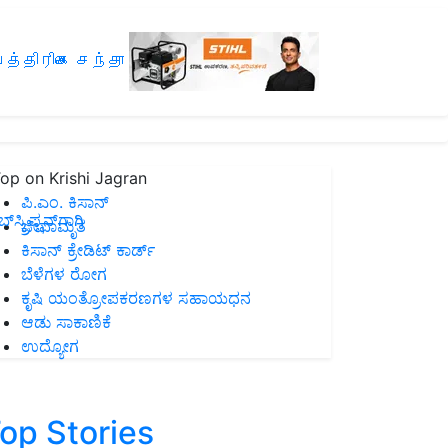
த்திரிகை சந்தா
op on Krishi Jagran
ಪಿ.ಎಂ. ಕಿಸಾನ್
ಸ್ಕ್ರಿಪ್ಷನ್‌ಗಾಗಿ
ಜೀವಾಮೃತ
ಕಿಸಾನ್ ಕ್ರೇಡಿಟ್ ಕಾರ್ಡ್
ಬೆಳೆಗಳ ರೋಗ
ಕೃಷಿ ಯಂತ್ರೋಪಕರಣಗಳ ಸಹಾಯಧನ
ಆಡು ಸಾಕಾಣಿಕೆ
ಉದ್ಯೋಗ
op Stories