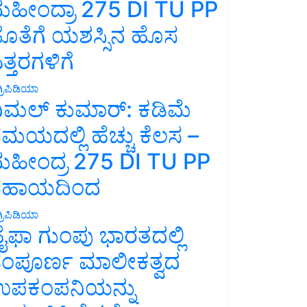
ಹೀಂದ್ರಾ 275 DI TU PP
ೊತೆಗೆ ಯಶಸ್ಸಿನ ಹೊಸ
ತ್ತರಗಳಿಗೆ
್ರಿಪಿಡಿಯಾ
ಿಮಲ್ ಕುಮಾರ್: ಕಡಿಮೆ
ಮಯದಲ್ಲಿ ಹೆಚ್ಚು ಕೆಲಸ –
ಹೀಂದ್ರ 275 DI TU PP
ಸಹಾಯದಿಂದ
್ರಿಪಿಡಿಯಾ
ೈಫಾ ಗುಂಪು ಭಾರತದಲ್ಲಿ
ಂಪೂರ್ಣ ಮಾಲೀಕತ್ವದ
ಪಕಂಪನಿಯನ್ನು