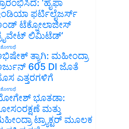
್ರಾರಂಭಿಸಿದೆ: ‘ಹೈಫಾ
ಂಡಿಯಾ ಫರ್ಟಿಲೈಜರ್ಸ್
ಂಡ್ ಟೆಕ್ನೋಲಾಜೀಸ್
್ರೈವೇಟ್ ಲಿಮಿಟೆಡ್’
ಶೋಗಾಥೆ
ಭಿಷೇಕ್ ತ್ಯಾಗಿ: ಮಹೀಂದ್ರಾ
ರ್ಜುನ್ 605 DI ಜೊತೆ
ೊಸ ಎತ್ತರಗಳಿಗೆ
ಶೋಗಾಥೆ
ೋಗೇಶ್ ಭೂತಡಾ:
ೋಸಂರಕ್ಷಣೆ ಮತ್ತು
ಹೀಂದ್ರಾ ಟ್ರ್ಯಾಕ್ಟರ್ ಮೂಲಕ