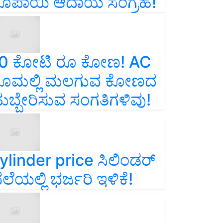
ೂಪಾಯಿ ಆದಾಯ ಸಂಗ್ರಹ!
0 ಕೋಟಿ ರೂ ಕೋಣ! AC
ೂಮಲ್ಲಿ ಮಲಗುವ ಕೋಣದ
ುಬ್ಬೇರಿಸುವ ಸಂಗತಿಗಳಿವು!
ylinder price ಸಿಲಿಂಡರ್‌
ೆಲೆಯಲ್ಲಿ ಭರ್ಜರಿ ಇಳಿಕೆ!