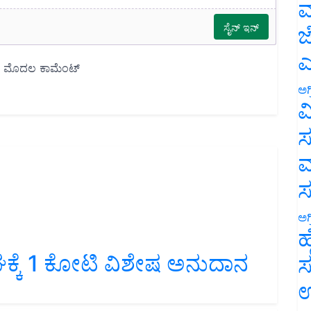
ಮ
ಜ
ಎ
ಅಗ
ವ
ಸ
ಮ
ಅಗ
ಹ
್ಕೆ 1 ಕೋಟಿ ವಿಶೇಷ ಅನುದಾನ
ಸ
ಉ