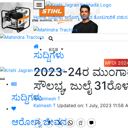
Home
ಸುದ್ದಿಗಳು
ಆರೋಗ್ಯ ಜೀವನ
ತೋಟಗಾರಿಕೆ
ಪಶುಸ
ಕನ್ನಡ
ಸುದ್ದಿಗಳು
MFOI 202
2023-24ರ ಮುಂಗಾರ
ಸೌಲಭ್ಯ, ಜುಲೈ 31ರೊ
ಸುದ್ದಿಗಳು
Kalmesh T
Updated on: 1 July, 2023 11:58
ಆರೋಗ್ಯ ಜೀವನ