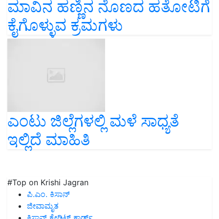
ಮಾವಿನ ಹಣ್ಣಿನ ನೊಣದ ಹತೋಟಿಗೆ
ಕೈಗೊಳ್ಳುವ ಕ್ರಮಗಳು
ಎಂಟು ಜಿಲ್ಲೆಗಳಲ್ಲಿ ಮಳೆ ಸಾಧ್ಯತೆ
ಇಲ್ಲಿದೆ ಮಾಹಿತಿ
#Top on Krishi Jagran
ಪಿ.ಎಂ. ಕಿಸಾನ್
ಜೀವಾಮೃತ
ಕಿಸಾನ್ ಕ್ರೇಡಿಟ್ ಕಾರ್ಡ್