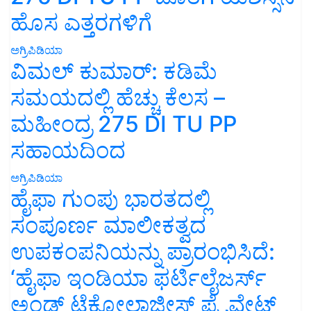
ಹೊಸ ಎತ್ತರಗಳಿಗೆ
ಅಗ್ರಿಪಿಡಿಯಾ
ವಿಮಲ್ ಕುಮಾರ್: ಕಡಿಮೆ
ಸಮಯದಲ್ಲಿ ಹೆಚ್ಚು ಕೆಲಸ –
ಮಹೀಂದ್ರ 275 DI TU PP
ಸಹಾಯದಿಂದ
ಅಗ್ರಿಪಿಡಿಯಾ
ಹೈಫಾ ಗುಂಪು ಭಾರತದಲ್ಲಿ
ಸಂಪೂರ್ಣ ಮಾಲೀಕತ್ವದ
ಉಪಕಂಪನಿಯನ್ನು ಪ್ರಾರಂಭಿಸಿದೆ:
‘ಹೈಫಾ ಇಂಡಿಯಾ ಫರ್ಟಿಲೈಜರ್ಸ್
ಅಂಡ್ ಟೆಕ್ನೋಲಾಜೀಸ್ ಪ್ರೈವೇಟ್