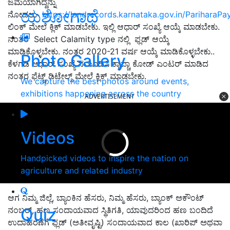
ಜಮೆಯಾಗಿದ್ದನ್ನು
ಯಶೋಗಾಥೆ
ನೋಡಲು
https://landrecords.karnataka.gov.in/PariharaP
ಲಿಂಕ್ ಮೇಲೆ ಕ್ಲಿಕ್ ಮಾಡಬೇಕು. ಇಲ್ಲಿ ಆಧಾರ್ ಸಂಖ್ಯೆ ಆಯ್ಕೆ ಮಾಡಬೇಕು.
ನಂತರ Select Calamity type ನಲ್ಲಿ ಫ್ಲಡ್ ಆಯ್ಕೆ
ಮಾಡಿಕೊಳ್ಳಬೇಕು. ನಂತರ 2020-21 ವರ್ಷ ಆಯ್ಕೆ ಮಾಡಿಕೊಳ್ಳಬೇಕು..
Photo Gallery
ಕೆಳಗಡಿ ಆಧಾರ್ ಸಂಖ್ಯೆ ನಮೂದಿಸಿ ಕ್ಯಾಪ್ಚಾ ಕೋಡ್ ಎಂಟರ್ ಮಾಡಿದ
ನಂತರ ಫೆಟ್ಚ್ ಡಿಟೇಲ್ಸ್ ಮೇಲೆ ಕ್ಲಿಕ್ ಮಾಡಬೇಕು.
We capture the best photos around events,
exhibitions happening across the country
ADVERTISEMENT
Videos
Handpicked videos to inspire the nation on
agriculture and related industry
ಆಗ ನಿಮ್ಮ ಜಿಲ್ಲೆ, ಬ್ಯಾಂಕಿನ ಹೆಸರು, ನಿಮ್ಮ ಹೆಸರು, ಬ್ಯಾಂಕ್ ಅಕೌಂಟ್
ನಂಬರ್, ಹಣ ಸಂದಾಯವಾದ ಸ್ಥಿತಿಗತಿ, ಯಾವುದರಿಂದ ಹಣ ಬಂದಿದೆ
Quiz
ಉದಾಹರಣೆಗೆ ಫ್ಲಡ್ (ಅತೀವೃಷ್ಟಿ) ಸಂದಾಯವಾದ ಕಾಲ (ಖಾರಿಪ್ ಅಥವಾ