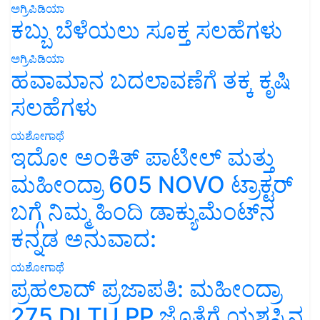
ಅಗ್ರಿಪಿಡಿಯಾ
ಕಬ್ಬು ಬೆಳೆಯಲು ಸೂಕ್ತ ಸಲಹೆಗಳು
ಅಗ್ರಿಪಿಡಿಯಾ
ಹವಾಮಾನ ಬದಲಾವಣೆಗೆ ತಕ್ಕ ಕೃಷಿ
ಸಲಹೆಗಳು
ಯಶೋಗಾಥೆ
ಇದೋ ಅಂಕಿತ್ ಪಾಟೀಲ್ ಮತ್ತು
ಮಹೀಂದ್ರಾ 605 NOVO ಟ್ರಾಕ್ಟರ್
ಬಗ್ಗೆ ನಿಮ್ಮ ಹಿಂದಿ ಡಾಕ್ಯುಮೆಂಟ್‌ನ
ಕನ್ನಡ ಅನುವಾದ:
ಯಶೋಗಾಥೆ
ಪ್ರಹಲಾದ್ ಪ್ರಜಾಪತಿ: ಮಹೀಂದ್ರಾ
275 DI TU PP ಜೊತೆಗೆ ಯಶಸ್ಸಿನ