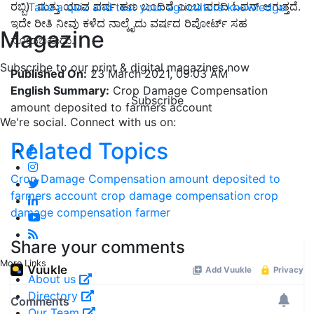
ರಬ್ಬಿ) ಮತ್ತು ಯಾವ ವರ್ಷ ಹಣ ಬಂದಿದೆ ಎಂಬ ವರದಿ ಓಪನ್ ಆಗುತ್ತದೆ.
Take a quiz and test your agriculture knowledge
ಇದೇ ರೀತಿ ನೀವು ಕಳೆದ ನಾಲ್ಕೈದು ವರ್ಷದ ರಿಪೋರ್ಟ್ ಸಹ
Magazine
ನೋಡಬಹುದು.
Subscribe to our print & digital magazines now
Published On:
23 March 2021, 09:03 AM
English Summary:
Crop Damage Compensation
Subscribe
amount deposited to farmers account
We're social. Connect with us on:
Related Topics
Crop Damage Compensation amount deposited to
farmers account
crop damage compensation
crop
damage
compensation
farmer
Share your comments
More Links
About us
Directory
Our Team