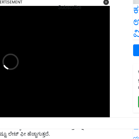
ಕ
Subscribe
ಉ
ವ
ತರಕರು ಸಾಮಾನ್ಯವಾಗಿ ಬಾಕಿ ಉಳಿದಿರುವ ಮೊತ್ತವನ್ನು ಆಧರಿಸಿ ತಡವಾಗಿ
L
ಷ್ಟೂ ಲೇಟ್ ಫೀ ಹೆಚ್ಚಾಗುತ್ತದೆ.
ಯ
ತು ರೂ.1,000 ಕ್ಕಿಂತ ಕಡಿಮೆ ಇದ್ದರೆ, ಎಸ್‌ಬಿಐ ರೂ.400 ವಿಳಂಬ