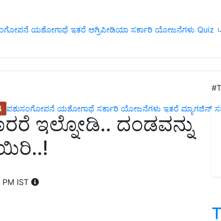
ಂಗೋಪನೆ
ಯಶೋಗಾಥೆ
ಇತರೆ
ಅಗ್ರಿಪೀಡಿಯಾ
ಸರ್ಕಾರಿ ಯೋಜನೆಗಳು
Quiz
ப
#T
4
ಪಶುಸಂಗೋಪನೆ
ಯಶೋಗಾಥೆ
ಸರ್ಕಾರಿ ಯೋಜನೆಗಳು
ಇತರೆ
ಮ್ಯಾಗಜಿನ್‌ ಸಬ್‌
ದಾರರೆ ಇಲ್ನೋಡಿ.. ದಂಡವನ್ನು
ಿರಿ..!
2 PM IST
T