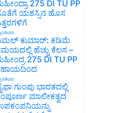
ಹೀಂದ್ರಾ 275 DI TU PP
ೊತೆಗೆ ಯಶಸ್ಸಿನ ಹೊಸ
ತ್ತರಗಳಿಗೆ
್ರಿಪಿಡಿಯಾ
ಿಮಲ್ ಕುಮಾರ್: ಕಡಿಮೆ
ಮಯದಲ್ಲಿ ಹೆಚ್ಚು ಕೆಲಸ –
ಹೀಂದ್ರ 275 DI TU PP
ಸಹಾಯದಿಂದ
್ರಿಪಿಡಿಯಾ
ೈಫಾ ಗುಂಪು ಭಾರತದಲ್ಲಿ
ಂಪೂರ್ಣ ಮಾಲೀಕತ್ವದ
ಪಕಂಪನಿಯನ್ನು