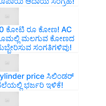
ೂಪಾಯಿ ಆದಾಯ ಸಂಗ್ರಹ!
0 ಕೋಟಿ ರೂ ಕೋಣ! AC
ೂಮಲ್ಲಿ ಮಲಗುವ ಕೋಣದ
ುಬ್ಬೇರಿಸುವ ಸಂಗತಿಗಳಿವು!
ylinder price ಸಿಲಿಂಡರ್‌
ೆಲೆಯಲ್ಲಿ ಭರ್ಜರಿ ಇಳಿಕೆ!