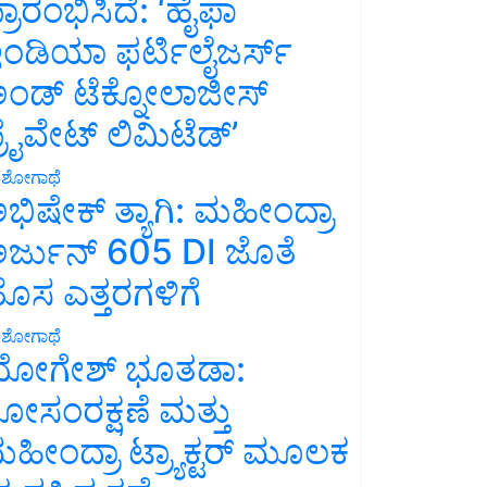
್ರಾರಂಭಿಸಿದೆ: ‘ಹೈಫಾ
ಂಡಿಯಾ ಫರ್ಟಿಲೈಜರ್ಸ್
ಂಡ್ ಟೆಕ್ನೋಲಾಜೀಸ್
್ರೈವೇಟ್ ಲಿಮಿಟೆಡ್’
ಶೋಗಾಥೆ
ಭಿಷೇಕ್ ತ್ಯಾಗಿ: ಮಹೀಂದ್ರಾ
ರ್ಜುನ್ 605 DI ಜೊತೆ
ೊಸ ಎತ್ತರಗಳಿಗೆ
ಶೋಗಾಥೆ
ೋಗೇಶ್ ಭೂತಡಾ:
ೋಸಂರಕ್ಷಣೆ ಮತ್ತು
ಹೀಂದ್ರಾ ಟ್ರ್ಯಾಕ್ಟರ್ ಮೂಲಕ