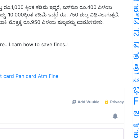
ಕ
ಚ್ಚು. 10,000ಕ್ಕಿಂತ ಕಡಿಮೆ ಇದ್ದರೆ ರೂ. 750 ಶುಲ್ಕ ವಿಧಿಸಲಾಗುತ್ತದೆ.
ಿ ಮೊತ್ತಕ್ಕೆ ರೂ.950 ವಿಳಂಬ ಶುಲ್ಕವನ್ನು ಪಾವತಿಸಬೇಕು.
ವ
ನ
e.. Learn how to save fines..!
ಮ
ತ
ತ
it card
Pan card
Atm
Fine
ಸುದ
ಭ
F
ಅ
ಅಗ
ಕ