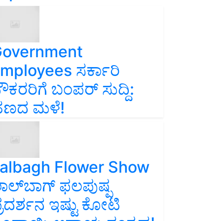
overnment
mployees ಸರ್ಕಾರಿ
ೌಕರರಿಗೆ ಬಂಪರ್‌ ಸುದ್ದಿ:
ಣದ ಮಳೆ!
albagh Flower Show
ಾಲ್‌ಬಾಗ್ ಫಲಪುಷ್ಪ
್ರದರ್ಶನ ಇಷ್ಟು ಕೋಟಿ