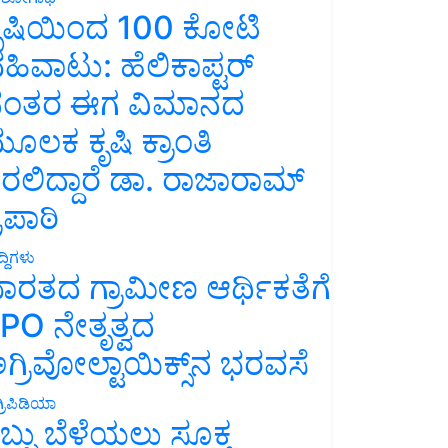
ೃಷಿಯಿಂದ 100 ಕೋಟಿ
ಹಿವಾಟು: ಹೆಲಿಕಾಪ್ಟರ್
ಂತರ ಈಗ ವಿಮಾನದ
ೂಲಕ ಕೃಷಿ ಕ್ರಾಂತಿ
ರಲಿದ್ದಾರೆ ಡಾ. ರಾಜಾರಾಮ್
್ರಿಪಾಠಿ
್ದಿಗಳು
ಾರತದ ಗ್ರಾಮೀಣ ಆರ್ಥಿಕತೆಗೆ
PO ನೇತೃತ್ವದ
ಗ್ರಿವೋಲ್ಟಾಯಿಕ್ಸ್‌ನ ಭರವಸೆ
್ರಿಪಿಡಿಯಾ
ಬ್ಬು ಬೆಳೆಯಲು ಸೂಕ್ತ