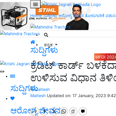
Home
ಸುದ್ದಿಗಳು
ಆರೋಗ್ಯ ಜೀವನ
ತೋಟಗಾರಿಕೆ
ಪಶುಸ
ಕನ್ನಡ
ಸುದ್ದಿಗಳು
MFOI 202
ಕ್ರೆಡಿಟ್ ಕಾರ್ಡ್ ಬಳಕೆ
ಉಳಿಸುವ ವಿಧಾನ ತಿಳಿಯ
ಸುದ್ದಿಗಳು
Maltesh
Updated on: 17 January, 2023 9:4
ಆರೋಗ್ಯ ಜೀವನ