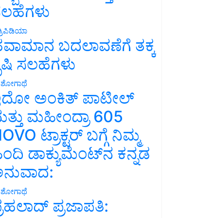
ಲಹೆಗಳು
್ರಿಪಿಡಿಯಾ
ವಾಮಾನ ಬದಲಾವಣೆಗೆ ತಕ್ಕ
ೃಷಿ ಸಲಹೆಗಳು
ಶೋಗಾಥೆ
ದೋ ಅಂಕಿತ್ ಪಾಟೀಲ್
ತ್ತು ಮಹೀಂದ್ರಾ 605
OVO ಟ್ರಾಕ್ಟರ್ ಬಗ್ಗೆ ನಿಮ್ಮ
ಿಂದಿ ಡಾಕ್ಯುಮೆಂಟ್‌ನ ಕನ್ನಡ
ನುವಾದ:
ಶೋಗಾಥೆ
್ರಹಲಾದ್ ಪ್ರಜಾಪತಿ: