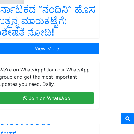
ರ್ನಾಟಕದ “ನಂದಿನಿ” ಹೊಸ
ತ್ಪನ್ನ ಮಾರುಕಟ್ಟೆಗೆ:
ಿಶೇಷತೆ ನೋಡಿ!
View More
We're on WhatsApp! Join our WhatsApp
group and get the most important
updates you need. Daily.
Join on WhatsApp
atest feeds
ಶೋಗಾಥೆ