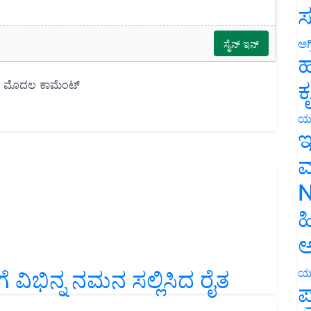
ಸ
ಅಗ
ಹ
ಕ
ಯ
ಇ
ಮ
N
ಹ
ಅ
 ವಿಭಿನ್ನ ನಮನ ಸಲ್ಲಿಸಿದ ರೈತ
ಯ
ಪ