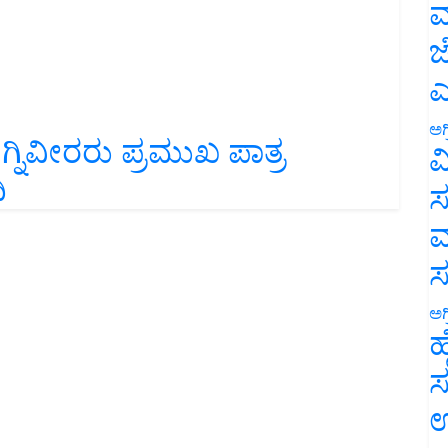
ಮ
ಜ
ಎ
ಅಗ್ನಿವೀರರು ಪ್ರಮುಖ ಪಾತ್ರ
ಅಗ
ವ
ಿ
ಸ
ಮ
ಅಗ
ಹ
ಸ
ಉ