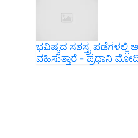
ಭವಿಷ್ಯದ ಸಶಸ್ತ್ರ ಪಡೆಗಳಲ್ಲಿ 
ವಹಿಸುತ್ತಾರೆ - ಪ್ರಧಾನಿ ಮೋದ