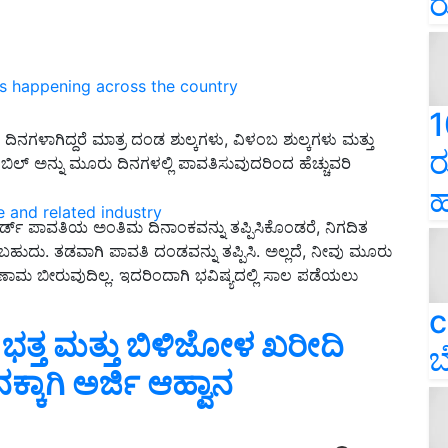
ರ
ns happening across the country
1
 ದಿನಗಳಾಗಿದ್ದರೆ ಮಾತ್ರ ದಂಡ ಶುಲ್ಕಗಳು, ವಿಳಂಬ ಶುಲ್ಕಗಳು ಮತ್ತು
ರ
್ ಬಿಲ್ ಅನ್ನು ಮೂರು ದಿನಗಳಲ್ಲಿ ಪಾವತಿಸುವುದರಿಂದ ಹೆಚ್ಚುವರಿ
ಹ
e and related industry
್ ಕಾರ್ಡ್ ಪಾವತಿಯ ಅಂತಿಮ ದಿನಾಂಕವನ್ನು ತಪ್ಪಿಸಿಕೊಂಡರೆ, ನಿಗದಿತ
ುದು. ತಡವಾಗಿ ಪಾವತಿ ದಂಡವನ್ನು ತಪ್ಪಿಸಿ. ಅಲ್ಲದೆ, ನೀವು ಮೂರು
 ಪರಿಣಾಮ ಬೀರುವುದಿಲ್ಲ. ಇದರಿಂದಾಗಿ ಭವಿಷ್ಯದಲ್ಲಿ ಸಾಲ ಪಡೆಯಲು
c
ತ್ತ ಮತ್ತು ಬಿಳಿಜೋಳ ಖರೀದಿ
ಬ
ಕಾಗಿ ಅರ್ಜಿ ಆಹ್ವಾನ
ERTISEMENT