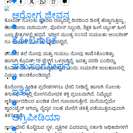
ಆರೋಗ್ಯ ಜೀವನ
ಕೋವಿಡ್ ಸೋಂಕು ಪ್ರಕರಣ ರಾಜ್ಯದಲ್ಲಿ ದಿನದಿಂದ ದಿನಕ್ಕೆ ಹೆಚ್ಚಾಗುತ್ತಿದ್ದು ,
ಕೋರೋನಾ ವಾರಿಯರ್ಸ್, ಪೊಲೀಸ್ ಸಿಬ್ಬಂದಿ, ಶಿಕ್ಷಕ ಹೀಗೆ ಬ್ಯಾಂಕ್ ಹೀಗೆ
ಎಲ್ಲಾ ಕ್ಷೇತ್ರಗಳಲ್ಲಿ ಹಬ್ಬಿದೆ. ಇದೀಗ ಮಂಡ್ಯ ಸಂಸದೆ ಸುಮಲತಾ ಅಂಬರೀಶ್
ತೋಟಗಾರಿಕೆ
ಗೂ ಕೋವಿಡ್ ಸೋಂಕು ದೃಢ ಪಟ್ಟಿದೆ,
ಶನಿವಾರ ತಲೆ ನೋವು ಮತ್ತು ಗಂಟಲು ನೋವು ಕಾಣಿಸಿಕೊಂಡಿತ್ತು.
ಹಾಗಾಗಿ ಕೊವಿಡ್​-19 ಟೆಸ್ಟ್​ಗೆ ಒಳಗಾಗಿದ್ದೆ. ಇವತ್ತು ವರದಿ ಬಂದಿದ್ದು,
ಪಶುಸಂಗೋಪನೆ
ಕೊವಿಡ್​-19 ಇರುವುದು ದೃಢಪಟ್ಟಿದೆ ಎಂದು ಸಾಮಾಜಿಕ ಜಾಲತಾಣದಲ್ಲಿ
ವಿಷಯ ಹಂಚಿಕೊಂಡಿದ್ದಾರೆ.
ಕೊರೋನಾ ಪೀಡಿತ ಪ್ರದೇಶಗಳಿಗೂ ಭೇಟಿ ನೀಡಿದ್ದೆ. ಹಾಗಾಗಿ ಸೋಂಕು
ಇತರೆ
ತಗುಲಿದೆ. ನನ್ನಲ್ಲಿ ರೋಗನಿರೋಧಕ ಶಕ್ತಿ ಪ್ರಬಲವಾಗಿದೆ. ನಿಮ್ಮೆಲ್ಲರ
ಆಶೀರ್ವಾದದಿಂದ ಖಂಡಿತ ಬೇಗ ಗುಣವಾಗುತ್ತೇನೆ. ಮನೆಯಲ್ಲಿಯೇ
ಕ್ವಾರಂಟೈನ್​ ಆಗಿದ್ದು, ವೈದ್ಯರ ಸಲಹೆ ಮೇರೆಗೆ ಚಿಕಿತ್ಸೆ ಪಡೆಯುತ್ತಿರುವುದಾಗಿ
ಅಗ್ರಿಪೀಡಿಯಾ
ತಿಳಿಸಿದ್ದಾರೆ.
ನಾನು ಭೇಟಿ ಕೊಟ್ಟಿರುವ ಸ್ಥಳ, ವ್ಯಕ್ತಿಗಳ ವಿವರವನ್ನು ಸರ್ಕಾರಿ ಅಧಿಕಾರಿಗಳಿಗೆ