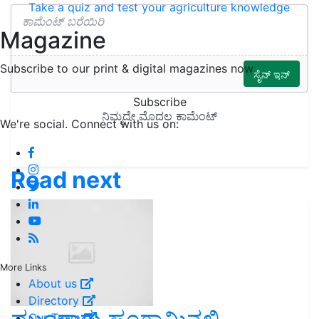
Take a quiz and test your agriculture knowledge
Magazine
Subscribe to our print & digital magazines now
Subscribe
We're social. Connect with us on:
Read next
More Links
About us
Directory
Our Team