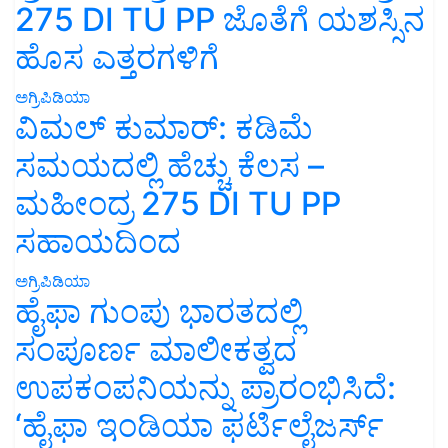
275 DI TU PP ಜೊತೆಗೆ ಯಶಸ್ಸಿನ
ಹೊಸ ಎತ್ತರಗಳಿಗೆ
ಅಗ್ರಿಪಿಡಿಯಾ
ವಿಮಲ್ ಕುಮಾರ್: ಕಡಿಮೆ
ಸಮಯದಲ್ಲಿ ಹೆಚ್ಚು ಕೆಲಸ –
ಮಹೀಂದ್ರ 275 DI TU PP
ಸಹಾಯದಿಂದ
ಅಗ್ರಿಪಿಡಿಯಾ
ಹೈಫಾ ಗುಂಪು ಭಾರತದಲ್ಲಿ
ಸಂಪೂರ್ಣ ಮಾಲೀಕತ್ವದ
ಉಪಕಂಪನಿಯನ್ನು ಪ್ರಾರಂಭಿಸಿದೆ:
‘ಹೈಫಾ ಇಂಡಿಯಾ ಫರ್ಟಿಲೈಜರ್ಸ್