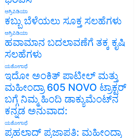
ಅಗ್ರಿಪಿಡಿಯಾ
ಕಬ್ಬು ಬೆಳೆಯಲು ಸೂಕ್ತ ಸಲಹೆಗಳು
ಅಗ್ರಿಪಿಡಿಯಾ
ಹವಾಮಾನ ಬದಲಾವಣೆಗೆ ತಕ್ಕ ಕೃಷಿ
ಸಲಹೆಗಳು
ಯಶೋಗಾಥೆ
ಇದೋ ಅಂಕಿತ್ ಪಾಟೀಲ್ ಮತ್ತು
ಮಹೀಂದ್ರಾ 605 NOVO ಟ್ರಾಕ್ಟರ್
ಬಗ್ಗೆ ನಿಮ್ಮ ಹಿಂದಿ ಡಾಕ್ಯುಮೆಂಟ್‌ನ
ಕನ್ನಡ ಅನುವಾದ:
ಯಶೋಗಾಥೆ
ಪ್ರಹಲಾದ್ ಪ್ರಜಾಪತಿ: ಮಹೀಂದ್ರಾ