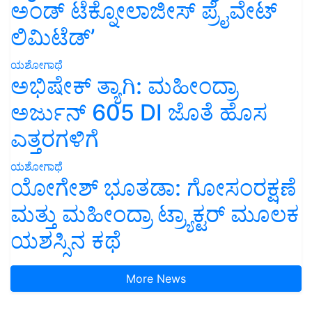
ಅಂಡ್ ಟೆಕ್ನೋಲಾಜೀಸ್ ಪ್ರೈವೇಟ್
ಲಿಮಿಟೆಡ್’
ಯಶೋಗಾಥೆ
ಅಭಿಷೇಕ್ ತ್ಯಾಗಿ: ಮಹೀಂದ್ರಾ
ಅರ್ಜುನ್ 605 DI ಜೊತೆ ಹೊಸ
ಎತ್ತರಗಳಿಗೆ
ಯಶೋಗಾಥೆ
ಯೋಗೇಶ್ ಭೂತಡಾ: ಗೋಸಂರಕ್ಷಣೆ
ಮತ್ತು ಮಹೀಂದ್ರಾ ಟ್ರ್ಯಾಕ್ಟರ್ ಮೂಲಕ
ಯಶಸ್ಸಿನ ಕಥೆ
More News