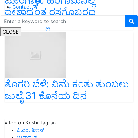
ಮುಂಗಾರು ಹಂಗಾಮಿನಲ್ಲಿ
Contact
ದೇಶಾದ್ಯಂತ ರಸಗೊಬ್ಬರದ
ಕೊರತೆಯಿಲ್ಲ: ಸದಾನಂದ ಗೌಡ
CLOSE
ತೊಗರಿ ಬೆಳೆ: ವಿಮೆ ಕಂತು ತುಂಬಲು
ಜುಲೈ 31 ಕೊನೆಯ ದಿನ
#Top on Krishi Jagran
ಪಿ.ಎಂ. ಕಿಸಾನ್
ಜೀವಾಮೃತ