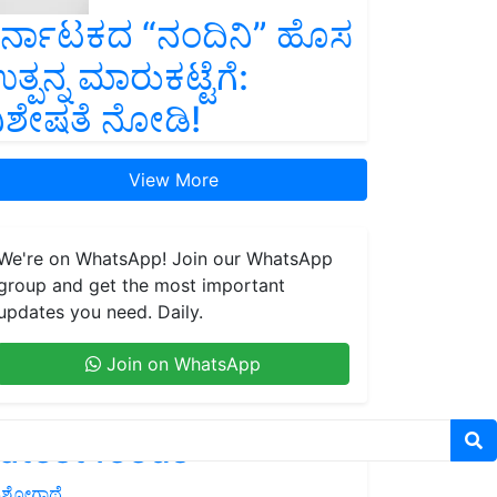
ರ್ನಾಟಕದ “ನಂದಿನಿ” ಹೊಸ
ತ್ಪನ್ನ ಮಾರುಕಟ್ಟೆಗೆ:
ಿಶೇಷತೆ ನೋಡಿ!
View More
We're on WhatsApp! Join our WhatsApp
group and get the most important
updates you need. Daily.
Join on WhatsApp
atest feeds
ಶೋಗಾಥೆ