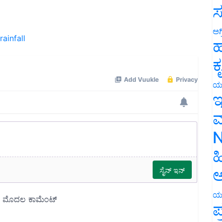
ಸ
rainfall
ಅಗ
ಹ
ಕ
ಯ
ಇ
ಮ
N
ಹ
ಅ
ಯ
ಪ