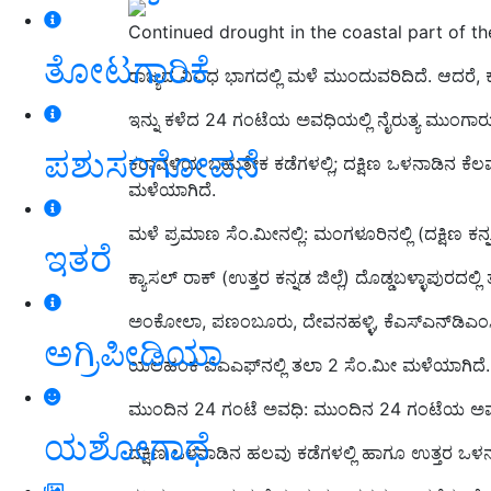
Continued drought in the coastal part of th
ತೋಟಗಾರಿಕೆ
ರಾಜ್ಯದ ವಿವಿಧ ಭಾಗದಲ್ಲಿ ಮಳೆ ಮುಂದುವರಿದಿದೆ. ಆದರೆ,
ಇನ್ನು ಕಳೆದ 24 ಗಂಟೆಯ ಅವಧಿಯಲ್ಲಿ ನೈರುತ್ಯ ಮುಂಗಾರು ರ
ಪಶುಸಂಗೋಪನೆ
ಕರಾವಳಿಯ ಬಹುತೇಕ ಕಡೆಗಳಲ್ಲಿ; ದಕ್ಷಿಣ ಒಳನಾಡಿನ ಕೆಲವು
ಮಳೆಯಾಗಿದೆ.
ಮಳೆ ಪ್ರಮಾಣ ಸೆಂ.ಮೀನಲ್ಲಿ: ಮಂಗಳೂರಿನಲ್ಲಿ (ದಕ್ಷಿಣ ಕನ
ಇತರೆ
ಕ್ಯಾಸಲ್‌ ರಾಕ್‌ (ಉತ್ತರ ಕನ್ನಡ ಜಿಲ್ಲೆ) ದೊಡ್ಡಬಳ್ಳಾಪುರದಲ್
ಅಂಕೋಲಾ, ಪಣಂಬೂರು, ದೇವನಹಳ್ಳಿ, ಕೆಎಸ್‌ಎನ್‌ಡಿಎಂಸಿ 
ಅಗ್ರಿಪೀಡಿಯಾ
ಯಲಹಂಕ ಐಎಎಫ್‌ನಲ್ಲಿ ತಲಾ 2 ಸೆಂ.ಮೀ ಮಳೆಯಾಗಿದೆ.
ಮುಂದಿನ 24 ಗಂಟೆ ಅವಧಿ: ಮುಂದಿನ 24 ಗಂಟೆಯ ಅವಧಿ
ಯಶೋಗಾಥೆ
ದಕ್ಷಿಣ ಒಳನಾಡಿನ ಹಲವು ಕಡೆಗಳಲ್ಲಿ ಹಾಗೂ ಉತ್ತರ ಒಳನಾ