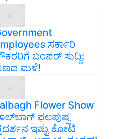
overnment
mployees ಸರ್ಕಾರಿ
ೌಕರರಿಗೆ ಬಂಪರ್‌ ಸುದ್ದಿ:
ಣದ ಮಳೆ!
albagh Flower Show
ಾಲ್‌ಬಾಗ್ ಫಲಪುಷ್ಪ
್ರದರ್ಶನ ಇಷ್ಟು ಕೋಟಿ