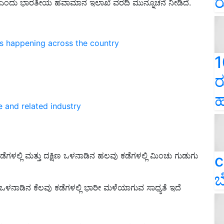
ರ
ೆ ಎಂದು ಭಾರತೀಯ ಹವಾಮಾನ ಇಲಾಖೆ ವರದಿ ಮುನ್ನೂಚನೆ ನೀಡಿದೆ.
ns happening across the country
1
ರ
ಹ
e and related industry
್ಲಿ ಮತ್ತು ದಕ್ಷಿಣ ಒಳನಾಡಿನ ಹಲವು ಕಡೆಗಳಲ್ಲಿ ಮಿಂಚು ಗುಡುಗು
c
ಬ
ಒಳನಾಡಿನ ಕೆಲವು ಕಡೆಗಳಲ್ಲಿ ಭಾರೀ ಮಳೆಯಾಗುವ ಸಾಧ್ಯತೆ ಇದೆ