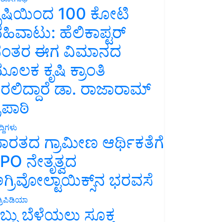
ೃಷಿಯಿಂದ 100 ಕೋಟಿ
ಹಿವಾಟು: ಹೆಲಿಕಾಪ್ಟರ್
ಂತರ ಈಗ ವಿಮಾನದ
ೂಲಕ ಕೃಷಿ ಕ್ರಾಂತಿ
ರಲಿದ್ದಾರೆ ಡಾ. ರಾಜಾರಾಮ್
್ರಿಪಾಠಿ
್ದಿಗಳು
ಾರತದ ಗ್ರಾಮೀಣ ಆರ್ಥಿಕತೆಗೆ
PO ನೇತೃತ್ವದ
ಗ್ರಿವೋಲ್ಟಾಯಿಕ್ಸ್‌ನ ಭರವಸೆ
್ರಿಪಿಡಿಯಾ
ಬ್ಬು ಬೆಳೆಯಲು ಸೂಕ್ತ