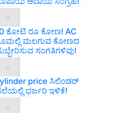
ೂಪಾಯಿ ಆದಾಯ ಸಂಗ್ರಹ!
0 ಕೋಟಿ ರೂ ಕೋಣ! AC
ೂಮಲ್ಲಿ ಮಲಗುವ ಕೋಣದ
ುಬ್ಬೇರಿಸುವ ಸಂಗತಿಗಳಿವು!
ylinder price ಸಿಲಿಂಡರ್‌
ೆಲೆಯಲ್ಲಿ ಭರ್ಜರಿ ಇಳಿಕೆ!