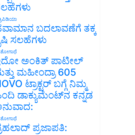
ಲಹೆಗಳು
್ರಿಪಿಡಿಯಾ
ವಾಮಾನ ಬದಲಾವಣೆಗೆ ತಕ್ಕ
ೃಷಿ ಸಲಹೆಗಳು
ಶೋಗಾಥೆ
ದೋ ಅಂಕಿತ್ ಪಾಟೀಲ್
ತ್ತು ಮಹೀಂದ್ರಾ 605
OVO ಟ್ರಾಕ್ಟರ್ ಬಗ್ಗೆ ನಿಮ್ಮ
ಿಂದಿ ಡಾಕ್ಯುಮೆಂಟ್‌ನ ಕನ್ನಡ
ನುವಾದ:
ಶೋಗಾಥೆ
್ರಹಲಾದ್ ಪ್ರಜಾಪತಿ: