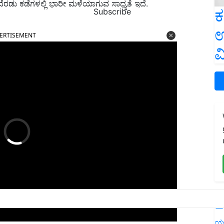
ಂದೆರಡು ಕಡೆಗಳಲ್ಲಿ ಭಾರೀ ಮಳೆಯಾಗುವ ಸಾಧ್ಯತೆ ಇದೆ.
ಕ
Subscribe
ERTISEMENT
ಉ
ವ
L
ಯ