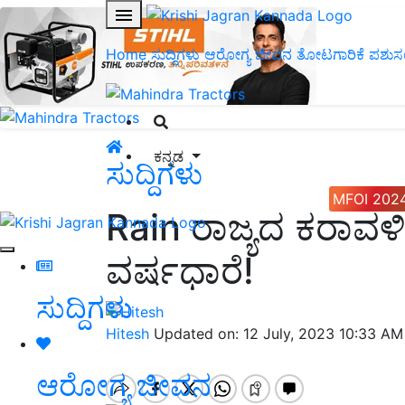
Home
ಸುದ್ದಿಗಳು
ಆರೋಗ್ಯ ಜೀವನ
ತೋಟಗಾರಿಕೆ
ಪಶುಸ
ಕನ್ನಡ
ಸುದ್ದಿಗಳು
MFOI 202
Rain ರಾಜ್ಯದ ಕರಾವಳ
ವರ್ಷಧಾರೆ!
ಸುದ್ದಿಗಳು
Hitesh
Updated on: 12 July, 2023 10:33 AM
ಆರೋಗ್ಯ ಜೀವನ