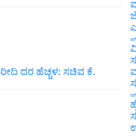
ಮ
ಜ
ಎ
ಅಗ
ವ
ಸ
ಖರೀದಿ ದರ ಹೆಚ್ಚಳ: ಸಚಿವ ಕೆ.
ಮ
ಅಗ
ಹ
ಸ
ಉ
ನೆ: ನಿಲ್ಲದ ಬಿಜೆಪಿ – ಕಾಂಗ್ರೆಸ್‌