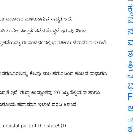
ಕ
ಸಹಿತ ಧಾರಾಕಾರ ಮಳೆಯಾಗುವ ಸಾಧ್ಯತೆ ಇದೆ.
ವ
ಗಾಳಿಯ ವೇಗ ತೀವ್ರತೆ ಪಡೆದುಕೊಳ್ಳದೆ ಇರುವುದರಿಂದ
ನ
ನ್ಸೂಚನೆಯನ್ನು ಈ ಸಂದರ್ಭದಲ್ಲಿ ಭಾರತೀಯ ಹವಾಮಾನ ಇಲಾಖೆ
ಮ
ತ
ತ
ಾವರಣವಿರಲಿದ್ದು, ಕೆಲವು ಬಾರಿ ಹಗುರದಿಂದ ಕೂಡಿದ ಸಾಧಾರಣ
ಸುದ
ಭ
ತೆ ಇದೆ. ಗರಿಷ್ಠ ಉಷ್ಣಾಂಶವು 26 ಡಿಗ್ರಿ ಸೆಲ್ಸಿಯಸ್‌ ಹಾಗೂ
F
ಂದು ಭಾರತೀಯ ಹವಾಮಾನ ಇಲಾಖೆ ವರದಿ ತಿಳಿಸಿದೆ.
ಅ
coastal part of the state! (1)
ಅಗ
ಕ