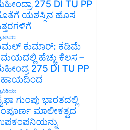
ಹೀಂದ್ರಾ 275 DI TU PP
ೊತೆಗೆ ಯಶಸ್ಸಿನ ಹೊಸ
ತ್ತರಗಳಿಗೆ
್ರಿಪಿಡಿಯಾ
ಿಮಲ್ ಕುಮಾರ್: ಕಡಿಮೆ
ಮಯದಲ್ಲಿ ಹೆಚ್ಚು ಕೆಲಸ –
ಹೀಂದ್ರ 275 DI TU PP
ಸಹಾಯದಿಂದ
್ರಿಪಿಡಿಯಾ
ೈಫಾ ಗುಂಪು ಭಾರತದಲ್ಲಿ
ಂಪೂರ್ಣ ಮಾಲೀಕತ್ವದ
ಪಕಂಪನಿಯನ್ನು