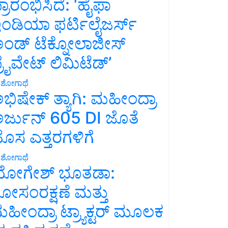
್ರಾರಂಭಿಸಿದೆ: ‘ಹೈಫಾ
ಂಡಿಯಾ ಫರ್ಟಿಲೈಜರ್ಸ್
ಂಡ್ ಟೆಕ್ನೋಲಾಜೀಸ್
್ರೈವೇಟ್ ಲಿಮಿಟೆಡ್’
ಶೋಗಾಥೆ
ಭಿಷೇಕ್ ತ್ಯಾಗಿ: ಮಹೀಂದ್ರಾ
ರ್ಜುನ್ 605 DI ಜೊತೆ
ೊಸ ಎತ್ತರಗಳಿಗೆ
ಶೋಗಾಥೆ
ೋಗೇಶ್ ಭೂತಡಾ:
ೋಸಂರಕ್ಷಣೆ ಮತ್ತು
ಹೀಂದ್ರಾ ಟ್ರ್ಯಾಕ್ಟರ್ ಮೂಲಕ