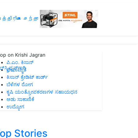
த்திரிகை சந்தா
op on Krishi Jagran
ಪಿ.ಎಂ. ಕಿಸಾನ್
ಸ್ಕ್ರಿಪ್ಷನ್‌ಗಾಗಿ
ಜೀವಾಮೃತ
ಕಿಸಾನ್ ಕ್ರೇಡಿಟ್ ಕಾರ್ಡ್
ಬೆಳೆಗಳ ರೋಗ
ಕೃಷಿ ಯಂತ್ರೋಪಕರಣಗಳ ಸಹಾಯಧನ
ಆಡು ಸಾಕಾಣಿಕೆ
ಉದ್ಯೋಗ
op Stories