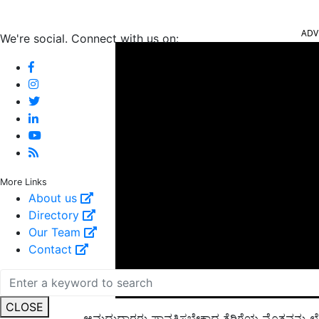
ADV
We're social. Connect with us on:
More Links
About us
Directory
Our Team
Contact
ಆಮದುದಾರರು ಪಾವತಿಸಬೇಕಾದ ತೆರಿಗೆಯ ಮೊತ್ತವನ್ನು ಲೆಕ್
CLOSE
ಮೂಲ ಆಮದು ಬೆಲೆಗಳನ್ನು ಪ್ರತಿ ಕೆಜಿಗೆ $ 629 ರಿಂದ $ 63