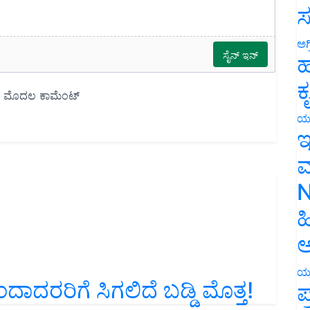
ಸ
ಅಗ
ಹ
ಕ
ಯ
ಇ
ಮ
N
ಹ
ಅ
ಾದರರಿಗೆ ಸಿಗಲಿದೆ ಬಡ್ಡಿ ಮೊತ್ತ!
ಯ
ಪ