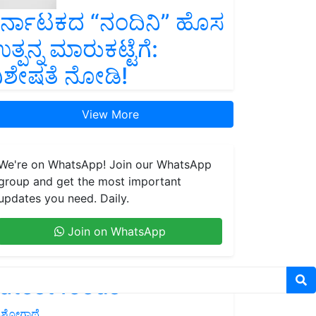
ರ್ನಾಟಕದ “ನಂದಿನಿ” ಹೊಸ
ತ್ಪನ್ನ ಮಾರುಕಟ್ಟೆಗೆ:
ಿಶೇಷತೆ ನೋಡಿ!
View More
We're on WhatsApp! Join our WhatsApp
group and get the most important
updates you need. Daily.
Join on WhatsApp
atest feeds
ಶೋಗಾಥೆ