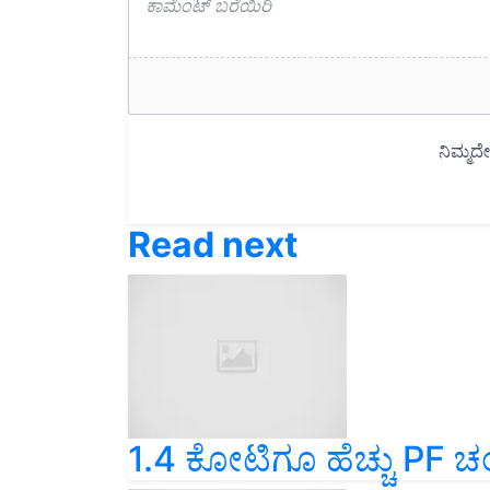
Read next
1.4 ಕೋಟಿಗೂ ಹೆಚ್ಚು PF ಚಂದ