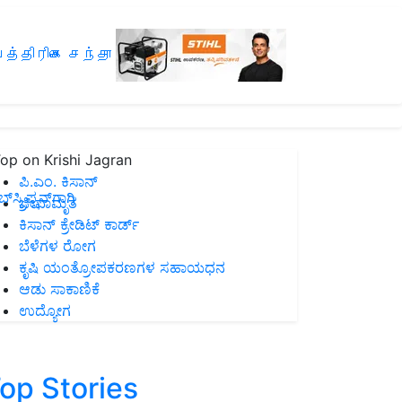
த்திரிகை சந்தா
op on Krishi Jagran
ಪಿ.ಎಂ. ಕಿಸಾನ್
ಸ್ಕ್ರಿಪ್ಷನ್‌ಗಾಗಿ
ಜೀವಾಮೃತ
ಕಿಸಾನ್ ಕ್ರೇಡಿಟ್ ಕಾರ್ಡ್
ಬೆಳೆಗಳ ರೋಗ
ಕೃಷಿ ಯಂತ್ರೋಪಕರಣಗಳ ಸಹಾಯಧನ
ಆಡು ಸಾಕಾಣಿಕೆ
ಉದ್ಯೋಗ
op Stories