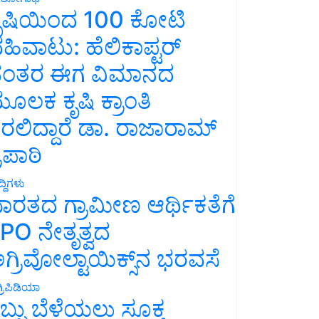
ೃಷಿಯಿಂದ 100 ಕೋಟಿ
ಹಿವಾಟು: ಹೆಲಿಕಾಪ್ಟರ್
ಂತರ ಈಗ ವಿಮಾನದ
ೂಲಕ ಕೃಷಿ ಕ್ರಾಂತಿ
ರಲಿದ್ದಾರೆ ಡಾ. ರಾಜಾರಾಮ್
್ರಿಪಾಠಿ
್ದಿಗಳು
ಾರತದ ಗ್ರಾಮೀಣ ಆರ್ಥಿಕತೆಗೆ
PO ನೇತೃತ್ವದ
ಗ್ರಿವೋಲ್ಟಾಯಿಕ್ಸ್‌ನ ಭರವಸೆ
್ರಿಪಿಡಿಯಾ
ಬ್ಬು ಬೆಳೆಯಲು ಸೂಕ್ತ