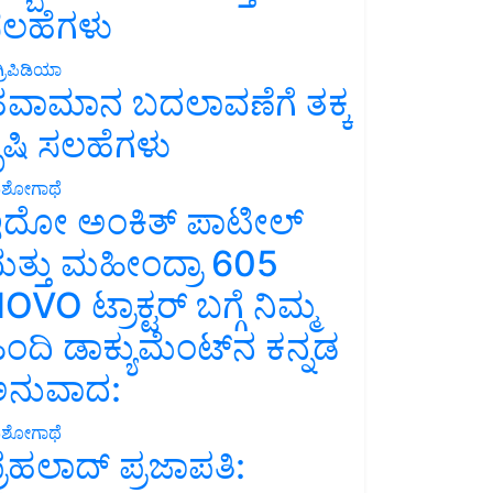
ಲಹೆಗಳು
್ರಿಪಿಡಿಯಾ
ವಾಮಾನ ಬದಲಾವಣೆಗೆ ತಕ್ಕ
ೃಷಿ ಸಲಹೆಗಳು
ಶೋಗಾಥೆ
ದೋ ಅಂಕಿತ್ ಪಾಟೀಲ್
ತ್ತು ಮಹೀಂದ್ರಾ 605
OVO ಟ್ರಾಕ್ಟರ್ ಬಗ್ಗೆ ನಿಮ್ಮ
ಿಂದಿ ಡಾಕ್ಯುಮೆಂಟ್‌ನ ಕನ್ನಡ
ನುವಾದ:
ಶೋಗಾಥೆ
್ರಹಲಾದ್ ಪ್ರಜಾಪತಿ: