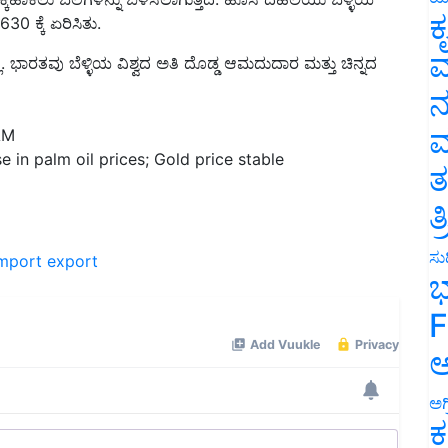
ಕ
್ಲ. ಭಾರತವು ಬೆಳ್ಳಿಯ ವಿಶ್ವದ ಅತಿ ದೊಡ್ಡ ಆಮದುದಾರ ಮತ್ತು ಚಿನ್ನದ
ವ
ನ
AM
ಮ
 in palm oil prices; Gold price stable
ತ
ತ
mport
export
ಸುದ
ಭ
F
ಅ
ಅಗ
ಕ