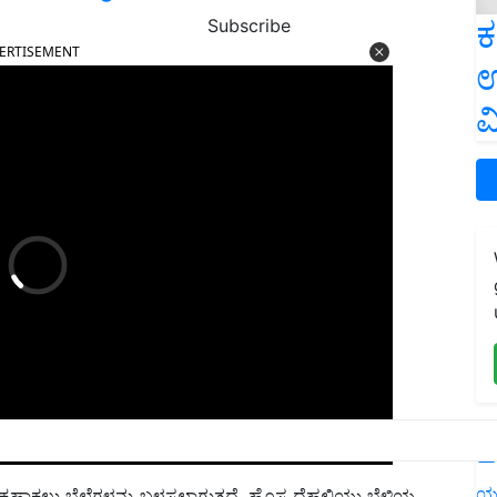
ಕ
Subscribe
ERTISEMENT
ಉ
ವ
L
ಕಹಾಕಲು ಬೆಲೆಗಳನ್ನು ಬಳಸಲಾಗುತ್ತದೆ. ಹೊಸ ದೆಹಲಿಯು ಬೆಳ್ಳಿಯ
ಯ
0 ಕ್ಕೆ ಏರಿಸಿತು.