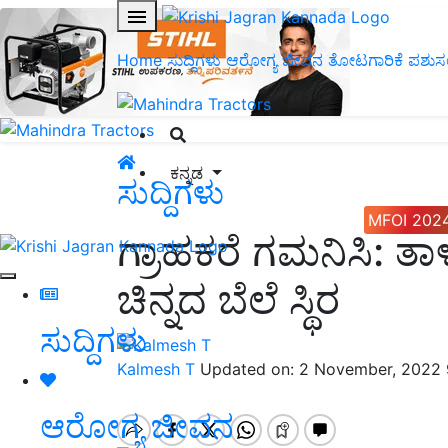
Home
ಸುದ್ದಿಗಳು
ಆರೋಗ್ಯ ಜೀವನ
ತೋಟಗಾರಿಕೆ
ಪಶುಸ
ಕನ್ನಡ
ಸುದ್ದಿಗಳು
MFOI 202
ಗ್ರಾಹಕರೆ ಗಮನಿಸಿ: ತಾಳೆ
ಚಿನ್ನದ ಬೆಲೆ ಸ್ಥಿರ
ಸುದ್ದಿಗಳು
Kalmesh T
Updated on: 2 November, 2022
ಆರೋಗ್ಯ ಜೀವನ