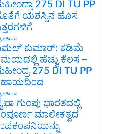
ಹೀಂದ್ರಾ 275 DI TU PP
ೊತೆಗೆ ಯಶಸ್ಸಿನ ಹೊಸ
ತ್ತರಗಳಿಗೆ
್ರಿಪಿಡಿಯಾ
ಿಮಲ್ ಕುಮಾರ್: ಕಡಿಮೆ
ಮಯದಲ್ಲಿ ಹೆಚ್ಚು ಕೆಲಸ –
ಹೀಂದ್ರ 275 DI TU PP
ಸಹಾಯದಿಂದ
್ರಿಪಿಡಿಯಾ
ೈಫಾ ಗುಂಪು ಭಾರತದಲ್ಲಿ
ಂಪೂರ್ಣ ಮಾಲೀಕತ್ವದ
ಪಕಂಪನಿಯನ್ನು