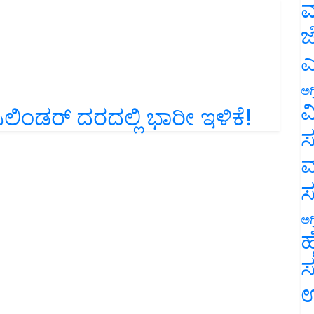
ಮ
ಜ
ಎ
ಅಗ
 ಸಿಲಿಂಡರ್‌ ದರದಲ್ಲಿ ಭಾರೀ ಇಳಿಕೆ!
ವ
ಸ
ಮ
ಅಗ
ಹ
ಸ
ಉ