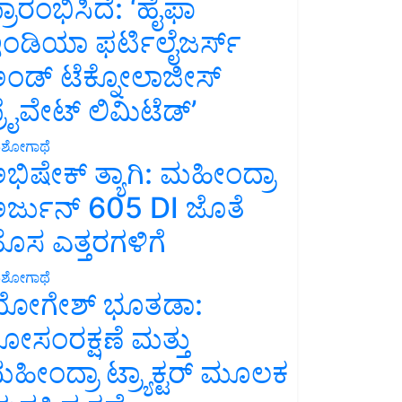
್ರಾರಂಭಿಸಿದೆ: ‘ಹೈಫಾ
ಂಡಿಯಾ ಫರ್ಟಿಲೈಜರ್ಸ್
ಂಡ್ ಟೆಕ್ನೋಲಾಜೀಸ್
್ರೈವೇಟ್ ಲಿಮಿಟೆಡ್’
ಶೋಗಾಥೆ
ಭಿಷೇಕ್ ತ್ಯಾಗಿ: ಮಹೀಂದ್ರಾ
ರ್ಜುನ್ 605 DI ಜೊತೆ
ೊಸ ಎತ್ತರಗಳಿಗೆ
ಶೋಗಾಥೆ
ೋಗೇಶ್ ಭೂತಡಾ:
ೋಸಂರಕ್ಷಣೆ ಮತ್ತು
ಹೀಂದ್ರಾ ಟ್ರ್ಯಾಕ್ಟರ್ ಮೂಲಕ