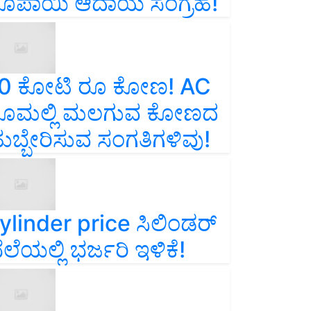
ೂಪಾಯಿ ಆದಾಯ ಸಂಗ್ರಹ!
0 ಕೋಟಿ ರೂ ಕೋಣ! AC
ೂಮಲ್ಲಿ ಮಲಗುವ ಕೋಣದ
ುಬ್ಬೇರಿಸುವ ಸಂಗತಿಗಳಿವು!
ylinder price ಸಿಲಿಂಡರ್‌
ೆಲೆಯಲ್ಲಿ ಭರ್ಜರಿ ಇಳಿಕೆ!