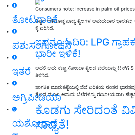
Consumers note: increase in palm oil prices
ತೋಟಗಾರಿಕೆ
ವಿಶ್ವದ ಅತಿದೊಡ್ಡ ಖಾದ್ಯ ತೈಲಗಳ ಆಮದುದಾರ ಭಾರತವು ಕಚ
ಕ್ಕೆ ಏರಿಸಿದೆ.
ಇದನ್ನೂ ಓದಿರಿ: LPG ಗ್ರಾಹಕರಿ
ಪಶುಸಂಗೋಪನೆ
ಭಾರೀ ಇಳಿಕೆ!
ಆದರೆ ಅದು ಕಚ್ಚಾ ಸೋಯಾ ತೈಲದ ಬೆಲೆಯನ್ನು ಟನ್‌ಗೆ $ 
ಇತರೆ
ತಿಳಿಸಿದೆ.
ಜಾಗತಿಕ ಮಾರುಕಟ್ಟೆಯಲ್ಲಿ ಬೆಲೆ ಏರಿಕೆಯ ನಂತರ ಭಾರತವು 
ಅಗ್ರಿಪೀಡಿಯಾ
ತೈಲದ ಮೂಲ ಆಮದು ಬೆಲೆಗಳನ್ನು ಗಣನೀಯವಾಗಿ ಹೆಚ್ಚಿಸಿ
ಕೊಡಗು ಸೇರಿದಂತೆ ವಿ
ಸಾಧ್ಯತೆ!
ಯಶೋಗಾಥೆ