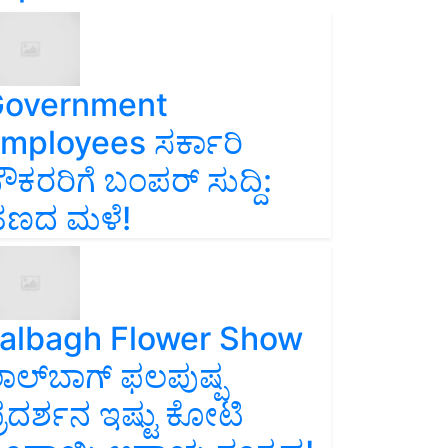
overnment
mployees ಸರ್ಕಾರಿ
ೌಕರರಿಗೆ ಬಂಪರ್‌ ಸುದ್ದಿ:
ಣದ ಮಳೆ!
albagh Flower Show
ಾಲ್‌ಬಾಗ್ ಫಲಪುಷ್ಪ
್ರದರ್ಶನ ಇಷ್ಟು ಕೋಟಿ