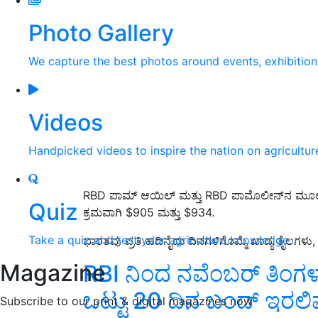
Photo Gallery
We capture the best photos around events, exhibitio
Videos
Handpicked videos to inspire the nation on agricultur
RBD ಪಾಮ್ ಆಯಿಲ್ ಮತ್ತು RBD ಪಾಮೊಲೀನ್‌ನ ಮೂಲ 
Quiz
ಕ್ರಮವಾಗಿ $905 ಮತ್ತು $934.
Take a quiz and test your agriculture knowledge
ಭಾರತವು ಪ್ರತಿ ಹದಿನೈದು ದಿನಗಳಿಗೊಮ್ಮೆ ಖಾದ್ಯ ತೈಲಗಳು, 
Magazine
RBI ನಿಂದ ನವೆಂಬರ್ ತಿಂಗಳ ಬ
ಒಟ್ಟು 20 ದಿನ ಬಂದ್‌ ಇರಲಿವ
Subscribe to our print & digital magazines now