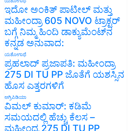
ಯಶೋಗಾಥೆ
ಇದೋ ಅಂಕಿತ್ ಪಾಟೀಲ್ ಮತ್ತು
ಮಹೀಂದ್ರಾ 605 NOVO ಟ್ರಾಕ್ಟರ್
ಬಗ್ಗೆ ನಿಮ್ಮ ಹಿಂದಿ ಡಾಕ್ಯುಮೆಂಟ್‌ನ
ಕನ್ನಡ ಅನುವಾದ:
ಯಶೋಗಾಥೆ
ಪ್ರಹಲಾದ್ ಪ್ರಜಾಪತಿ: ಮಹೀಂದ್ರಾ
275 DI TU PP ಜೊತೆಗೆ ಯಶಸ್ಸಿನ
ಹೊಸ ಎತ್ತರಗಳಿಗೆ
ಅಗ್ರಿಪಿಡಿಯಾ
ವಿಮಲ್ ಕುಮಾರ್: ಕಡಿಮೆ
ಸಮಯದಲ್ಲಿ ಹೆಚ್ಚು ಕೆಲಸ –
ಮಹೀಂದ್ರ 275 DI TU PP