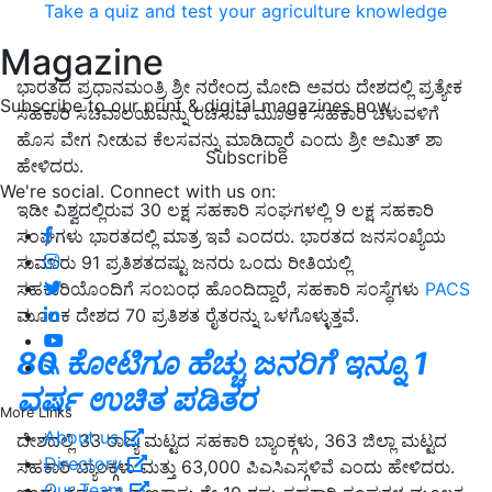
Take a quiz and test your agriculture knowledge
Magazine
ಭಾರತದ ಪ್ರಧಾನಮಂತ್ರಿ ಶ್ರೀ ನರೇಂದ್ರ ಮೋದಿ ಅವರು ದೇಶದಲ್ಲಿ ಪ್ರತ್ಯೇಕ
Subscribe to our print & digital magazines now
ಸಹಕಾರಿ ಸಚಿವಾಲಯವನ್ನು ರಚಿಸುವ ಮೂಲಕ ಸಹಕಾರಿ ಚಳುವಳಿಗೆ
ಹೊಸ ವೇಗ ನೀಡುವ ಕೆಲಸವನ್ನು ಮಾಡಿದ್ದಾರೆ ಎಂದು ಶ್ರೀ ಅಮಿತ್ ಶಾ
Subscribe
ಹೇಳಿದರು.
We're social. Connect with us on:
ಇಡೀ ವಿಶ್ವದಲ್ಲಿರುವ 30 ಲಕ್ಷ ಸಹಕಾರಿ ಸಂಘಗಳಲ್ಲಿ 9 ಲಕ್ಷ ಸಹಕಾರಿ
ಸಂಘಗಳು ಭಾರತದಲ್ಲಿ ಮಾತ್ರ ಇವೆ ಎಂದರು. ಭಾರತದ ಜನಸಂಖ್ಯೆಯ
ಸುಮಾರು 91 ಪ್ರತಿಶತದಷ್ಟು ಜನರು ಒಂದು ರೀತಿಯಲ್ಲಿ
ಸಹಕಾರಿಯೊಂದಿಗೆ ಸಂಬಂಧ ಹೊಂದಿದ್ದಾರೆ, ಸಹಕಾರಿ ಸಂಸ್ಥೆಗಳು
PACS
ಮೂಲಕ ದೇಶದ 70 ಪ್ರತಿಶತ ರೈತರನ್ನು ಒಳಗೊಳ್ಳುತ್ತವೆ.
80 ಕೋಟಿಗೂ ಹೆಚ್ಚು ಜನರಿಗೆ ಇನ್ನೂ 1
ವರ್ಷ ಉಚಿತ ಪಡಿತರ
More Links
About us
ದೇಶದಲ್ಲಿ 33 ರಾಜ್ಯ ಮಟ್ಟದ ಸಹಕಾರಿ ಬ್ಯಾಂಕ್ಗಳು, 363 ಜಿಲ್ಲಾ ಮಟ್ಟದ
Directory
ಸಹಕಾರಿ ಬ್ಯಾಂಕ್ಗಳು ಮತ್ತು 63,000 ಪಿಎಸಿಎಸ್ಗಳಿವೆ ಎಂದು ಹೇಳಿದರು.
Our Team