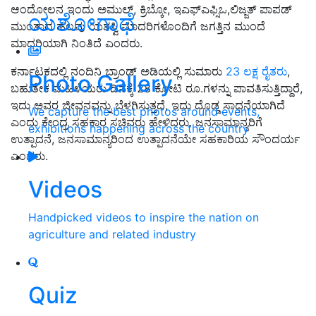
ಆಂದೋಲನ ಇಂದು ಅಮುಲ್, ಕ್ರಿಬ್ಕೋ, ಇಎಫ್ಎಫ್ಸಿಒ,ಲಿಜ್ಜತ್ ಪಾಪಡ್
ಯಶೋಗಾಥೆ
ಮುಂತಾದ ಹಲವು ಯಶಸ್ವಿ ಮಾದರಿಗಳೊಂದಿಗೆ ಜಗತ್ತಿನ ಮುಂದೆ
ಮಾದರಿಯಾಗಿ ನಿಂತಿದೆ ಎಂದರು.
ಕರ್ನಾಟಕದಲ್ಲಿ ನಂದಿನಿ ಬ್ರಾಂಡ್ ಅಡಿಯಲ್ಲಿ ಸುಮಾರು
23 ಲಕ್ಷ ರೈತರು
,
Photo Gallery
ಬಹುತೇಕ ಮಹಿಳೆಯರು ದಿನಕ್ಕೆ 28 ಕೋಟಿ ರೂ.ಗಳನ್ನು ಪಾವತಿಸುತ್ತಿದ್ದಾರೆ,
ಇದು ಅವರ ಜೀವನವನ್ನು ಬೆಳಗಿಸುತ್ತದೆ, ಇದು ದೊಡ್ಡ ಸಾಧನೆಯಾಗಿದೆ
We capture the best photos around events,
ಎಂದು ಕೇಂದ್ರ ಸಹಕಾರ ಸಚಿವರು ಹೇಳಿದರು. ಜನಸಾಮಾನ್ಯರಿಗೆ
exhibitions happening across the country
ಉತ್ಪಾದನೆ, ಜನಸಾಮಾನ್ಯರಿಂದ ಉತ್ಪಾದನೆಯೇ ಸಹಕಾರಿಯ ಸೌಂದರ್ಯ
ಎಂದರು.
Videos
Handpicked videos to inspire the nation on
agriculture and related industry
Quiz