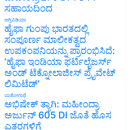
ಸಹಾಯದಿಂದ
ಅಗ್ರಿಪಿಡಿಯಾ
ಹೈಫಾ ಗುಂಪು ಭಾರತದಲ್ಲಿ
ಸಂಪೂರ್ಣ ಮಾಲೀಕತ್ವದ
ಉಪಕಂಪನಿಯನ್ನು ಪ್ರಾರಂಭಿಸಿದೆ:
‘ಹೈಫಾ ಇಂಡಿಯಾ ಫರ್ಟಿಲೈಜರ್ಸ್
ಅಂಡ್ ಟೆಕ್ನೋಲಾಜೀಸ್ ಪ್ರೈವೇಟ್
ಲಿಮಿಟೆಡ್’
ಯಶೋಗಾಥೆ
ಅಭಿಷೇಕ್ ತ್ಯಾಗಿ: ಮಹೀಂದ್ರಾ
ಅರ್ಜುನ್ 605 DI ಜೊತೆ ಹೊಸ
ಎತ್ತರಗಳಿಗೆ