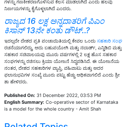
ಗಳನ್ನು ಗಣಕೀಕರಣಗೊಳಿಸುವ ಕೆಲಸ ಮಾಡಲಾಗಿದೆ ಎಂದು ಹಲವು
ನಿರ್ಣಯಗಳನ್ನು ಕೈಗೊಳ್ಳಲಾಗಿದೆ ಎಂದರು.
ರಾಜ್ಯದ 16 ಲಕ್ಷ ಅನ್ನದಾತರಿಗೆ ಪಿಎಂ
ಕಿಸಾನ್‌ 13ನೇ ಕಂತು ಡೌಟ್‌..?
ಇದಲ್ಲದೇ ದೇಶದ ಪ್ರತಿ ಪಂಚಾಯಿತಿಯಲ್ಲಿ ಕೇವಲ ಒಂದು
ಸಹಕಾರಿ ಸಂಘ
ರಚನೆಯಾಗಲಿದ್ದು, ಅದು ಬಹುಪಯೋಗಿ ಮತ್ತು ನಬಾರ್ಡ್, ಎನ್ಡಿಡಿಬಿ ಮತ್ತು
ಸಹಕಾರ ಸಚಿವಾಲಯವು ಮೂರು ವರ್ಷಗಳಲ್ಲಿ 2 ಲಕ್ಷ ಹೊಸ ಸಹಕಾರ
ಸಂಘಗಳನ್ನು ರಚಿಸಲು ಕ್ರಿಯಾ ಯೋಜನೆ ಸಿದ್ಧಪಡಿಸಿದೆ. ಈ ಯೋಜನೆಯ
ನಂತರ, ದೇಶದ ಸಹಕಾರಿಗಳ ವ್ಯಾಪ್ತಿ, ವಹಿವಾಟು ಮತ್ತು ಅದರ
ಫಲಾನುಭವಿಗಳ ಸಂಖ್ಯೆ ಮೂರು ಪಟ್ಟು ಹೆಚ್ಚು ಅಧಿಕವಾಗಲಿದೆ ಎಂದು ಶ್ರೀ
ಶಾ ಹೇಳಿದರು.
Published On:
31 December 2022, 03:53 PM
English Summary:
Co-operative sector of Karnataka
is a model for the whole country - Amit Shah
Related Topics