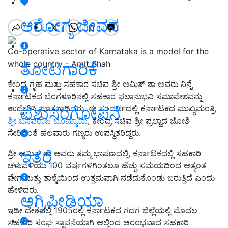
ಆರೋಗ್ಯ ಜೀವನ
Co-operative sector of Karnataka is a model for the
whole country - Amit Shah
ತೋಟಗಾರಿಕೆ
ಕೇಂದ್ರ ಗೃಹ ಮತ್ತು ಸಹಕಾರ ಸಚಿವ ಶ್ರೀ ಅಮಿತ್ ಶಾ ಅವರು ನಿನ್ನೆ
ಕರ್ನಾಟಕದ ಬೆಂಗಳೂರಿನಲ್ಲಿ ಸಹಕಾರ ಫಲಾನುಭವಿ ಸಮಾವೇಶವನ್ನು
ಪಶುಸಂಗೋಪನೆ
ಉದ್ದೇಶಿಸಿ ಮಾತನಾಡಿದರು. ಈ ಸಂದರ್ಭದಲ್ಲಿ ಕರ್ನಾಟಕದ ಮುಖ್ಯಮಂತ್ರಿ
ಶ್ರೀ ಬಸವರಾಜ ಬೊಮ್ಮಾಯಿ
, ಕೇಂದ್ರ ಸಚಿವ ಶ್ರೀ ಪ್ರಲ್ಹಾದ ಜೋಶಿ
ಸೇರಿದಂತೆ ಹಲವಾರು ಗಣ್ಯರು ಉಪಸ್ಥಿತರಿದ್ದರು.
ಇತರೆ
ಶ್ರೀ ಅಮಿತ್ ಶಾ ಅವರು ತಮ್ಮ ಭಾಷಣದಲ್ಲಿ, ಕರ್ನಾಟಕದಲ್ಲಿ ಸಹಕಾರಿ
ಚಳುವಳಿಯು 100 ವರ್ಷಗಳಿಗಿಂತಲೂ ಹೆಚ್ಚು ಸಮಯದಿಂದ ಅತ್ಯಂತ
ವೇಗ ಮತ್ತು ತಾಳ್ಮೆಯಿಂದ ಉತ್ತಮವಾಗಿ ನಡೆದುಕೊಂಡು ಬರುತ್ತಿದೆ ಎಂದು
ಹೇಳಿದರು.
ಅಗ್ರಿಪೀಡಿಯಾ
ಇಡೀ ದೇಶದಲ್ಲಿ 1905ರಲ್ಲಿ ಕರ್ನಾಟಕದ ಗದಗ ಜಿಲ್ಲೆಯಲ್ಲಿ ಮೊದಲ
ಸಹಕಾರಿ ಸಂಘ ಸ್ಥಾಪನೆಯಾಗಿ ಅಲ್ಲಿಂದ ಆರಂಭವಾದ ಸಹಕಾರಿ