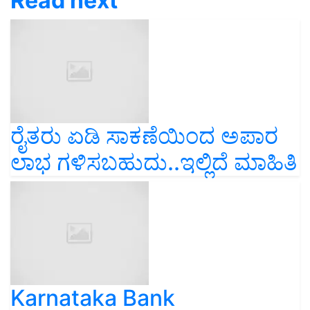
Read next
ರೈತರು ಏಡಿ ಸಾಕಣೆಯಿಂದ ಅಪಾರ
ಲಾಭ ಗಳಿಸಬಹುದು..ಇಲ್ಲಿದೆ ಮಾಹಿತಿ
Karnataka Bank