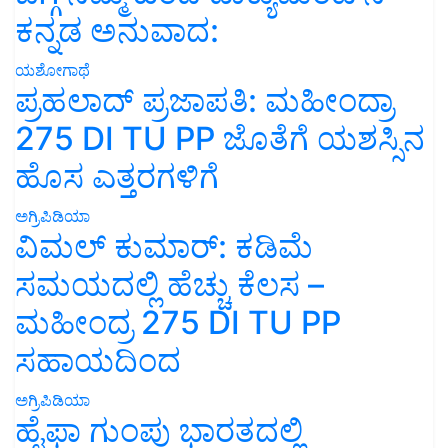
ಕನ್ನಡ ಅನುವಾದ:
ಯಶೋಗಾಥೆ
ಪ್ರಹಲಾದ್ ಪ್ರಜಾಪತಿ: ಮಹೀಂದ್ರಾ
275 DI TU PP ಜೊತೆಗೆ ಯಶಸ್ಸಿನ
ಹೊಸ ಎತ್ತರಗಳಿಗೆ
ಅಗ್ರಿಪಿಡಿಯಾ
ವಿಮಲ್ ಕುಮಾರ್: ಕಡಿಮೆ
ಸಮಯದಲ್ಲಿ ಹೆಚ್ಚು ಕೆಲಸ –
ಮಹೀಂದ್ರ 275 DI TU PP
ಸಹಾಯದಿಂದ
ಅಗ್ರಿಪಿಡಿಯಾ
ಹೈಫಾ ಗುಂಪು ಭಾರತದಲ್ಲಿ