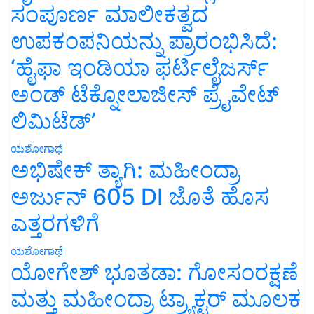
ಸಂಪೂರ್ಣ ಮಾಲೀಕತ್ವದ
ಉಪಕಂಪನಿಯನ್ನು ಪ್ರಾರಂಭಿಸಿದೆ:
‘ಹೈಫಾ ಇಂಡಿಯಾ ಫರ್ಟಿಲೈಜರ್ಸ್
ಅಂಡ್ ಟೆಕ್ನೋಲಾಜೀಸ್ ಪ್ರೈವೇಟ್
ಲಿಮಿಟೆಡ್’
ಯಶೋಗಾಥೆ
ಅಭಿಷೇಕ್ ತ್ಯಾಗಿ: ಮಹೀಂದ್ರಾ
ಅರ್ಜುನ್ 605 DI ಜೊತೆ ಹೊಸ
ಎತ್ತರಗಳಿಗೆ
ಯಶೋಗಾಥೆ
ಯೋಗೇಶ್ ಭೂತಡಾ: ಗೋಸಂರಕ್ಷಣೆ
ಮತ್ತು ಮಹೀಂದ್ರಾ ಟ್ರ್ಯಾಕ್ಟರ್ ಮೂಲಕ