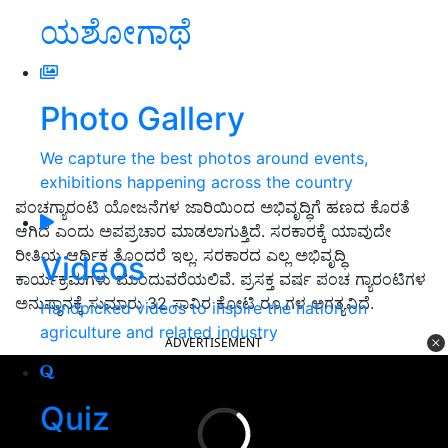
ಯಶೋಗಾಥೆ
Photo Gallery
We capture the best photos around events,
exhibitions happening across the country
ಪಂಚಗ್ಯಾರಂಟಿ ಯೋಜನೆಗಳ ಜಾರಿಯಿಂದ ಅಭಿವೃದ್ಧಿಗೆ ಹಣದ ಕೊರತೆ
ಆಗಿದೆ ಎಂದು ಅಪಪ್ರಚಾರ ಮಾಡಲಾಗುತ್ತಿದೆ. ಸರಕಾರಕ್ಕೆ ಯಾವುದೇ
ರೀತಿಯ ಆರ್ಥಿಕ ತೊಂದರೆ ಇಲ್ಲ. ಸರಕಾರದ ಎಲ್ಲ ಅಭಿವೃದ್ಧಿ
Videos
ಕಾರ್ಯಕ್ರಮಗಳು ಮುಂದುವರೆಯಲಿವೆ. ಪ್ರಸಕ್ತ ವರ್ಷ ಪಂಚ ಗ್ಯಾರಂಟಿಗಳ
ಅನುಷ್ಠಾನಕ್ಕೆ ಸುಮಾರು 32 ಸಾವಿರ ಕೋಟಿ ರೂ.ಗಳ ಅಗತ್ಯವಿದೆ.
Handpicked videos to inspire the nation on
agriculture and related industry
ADVERTISEMENT
Quiz