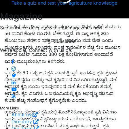
Take a quiz and test your agriculture knowledge
Magazine
ಮುಂದಿನ ವರ್ಷದಿಂದ ಪ್ರತಿವರ್ಷ ಪಂಚ ಗ್ಯಾರಂಟಿಗಳ ಜಾರಿಗೆ ಸುಮಾರು
Subscribe to our print & digital magazines now
56 ಸಾವಿರ ಕೋಟಿ ರೂ.ಗಳು ಬೇಕಾಗುತ್ತದೆ. ಈ ಎಲ್ಲ ಅಗತ್ಯ ಹಣ
ಹೊಂದಿಸಲು ಸರಕಾರ ಸಶಕ್ತವಾಗಿದೆ. ಯಾರಿಗೂ ಭಯಬೇಡ ಎಂದು
Subscribe
ಮುಖ್ಯಮಂತ್ರಿಗಳು ತಿಳಿಸಿದರು. ಪಂಚ ಗ್ಯಾರಂಟಿಗಳ ವೆಚ್ಚ ಸೇರಿ ಮುಂದಿನ
We're social. Connect with us on:
ವರ್ಷದ ಬಜೆಟ್ ಸುಮಾರು 380 ಲಕ್ಷ ಕೋಟಿಗಳಾಗುವ ಅಂದಾಜಿದೆ
ಎಂದು ಮುಖ್ಯಮಂತ್ರಿಗಳು ತಿಳಿಸಿದರು.
ಇಂದು ಶೇ.60 ರಷ್ಟು ಜನ ಕೃಷಿ ಮಾಡುತ್ತಿದ್ದಾರೆ. ಭಾರತವು ಕೃಷಿ ಪ್ರಧಾನ
ದೇಶವಾಗಿದ್ದರೂ ಸಾಕಷ್ಟು ಜನ ಕೃಷಿಯಿಂದ ವಿಮುಖರಾಗುತ್ತಿದ್ದಾರೆ. ಮಳೆ
ಆಧಾರಿತ ಕೃಷಿ ಭೂಮಿ ಇರುವುದರಿಂದ ಮಳೆ ಕೊರತೆಯಾಗಿ ಸಮಸ್ಯೆ
ಆಗುತ್ತಿದೆ. ಕೃಷಿ ವಿವಿಗಳು ಒಣಭೂಮಿಯಲ್ಲಿ ಕೃಷಿ ಅಭಿವೃದ್ಧಿ ಪಡಿಸುವ
ಕುರಿತು ಹೆಚ್ಚು ಸಂಶೋಧನೆ ಕೈಗೊಳ್ಳಬೇಕು ಎಂದರು.
More Links
ಯುವಕರು, ಹೆಚ್ಚುಜನ ಕೃಷಿಯಲ್ಲಿ ತೊಡಗಿಸಿಕೊಳ್ಳುವಂತೆ ಕೃಷಿ ವಿವಿಗಳು
About us
ಕಾರ್ಯ ಮಾಡಬೇಕು. ವಿಶ್ವವಿದ್ಯಾಲಯದ ಸಂಶೋಧನೆ, ತಾಂತ್ರಿಕತೆಗಳು
Directory
ರೈತರ ಜಮೀನುಗಳಿಗೆ ತಲುಪಿದರೆ ಮಾತ್ರ ಸಾರ್ಥಕವಾಗುತ್ತದೆ. ಕೃಷಿ
Our Team