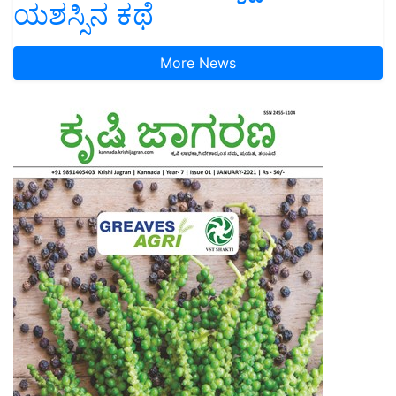
ಯಶಸ್ಸಿನ ಕಥೆ
More News