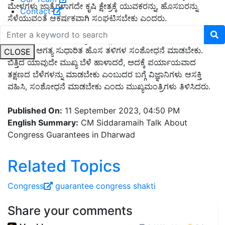
ಮೇಳಗಳು ಜಾತ್ರೆಗಳಾಗದೇ ಕೃಷಿ ಕ್ಷೇತ್ರಕ್ಕೆ ಯುವಕರನ್ನು, ಹೊಸಬರನ್ನು
Contact
ಸೆಳೆಯುವಂತೆ ಆಕರ್ಷಕವಾಗಿ ಸಂಘಟಿಸಬೇಕು ಎಂದರು.
ಒಣ ಬೇಸಾಯ ಮಾಡುವ ರೈತರ ಬಗ್ಗೆ ವಿಶೇಷ ಕಾಳಜಿ ಇದೆ. ಒಣಬೇಸಾಯ
ಮಾಡಲು ಅಗತ್ಯ ಸುಧಾರಿತ ಹೊಸ ತಳಿಗಳ ಸಂಶೋಧನೆ ಮಾಡಬೇಕು.
CLOSE
ಬಿತ್ತಿದ ಯಾವುದೇ ಮುಖ್ಯ ಬೆಳೆ ಹಾಳಾದರೆ, ಅದಕ್ಕೆ ಪರ್ಯಾಯವಾದ
ತಕ್ಷಣದ ಬೆಳೆಗಳನ್ನು ಮಾಡಬೇಕು ಎಂಬುದರ ಬಗ್ಗೆ ವಿಜ್ಞಾನಿಗಳು ಆಸಕ್ತಿ
ವಹಿಸಿ, ಸಂಶೋಧನೆ ಮಾಡಬೇಕು ಎಂದು ಮುಖ್ಯಮಂತ್ರಿಗಳು ತಿಳಿಸಿದರು.
Published On:
11 September 2023, 04:50 PM
English Summary:
CM Siddaramaih Talk About
Congress Guarantees in Dharwad
Related Topics
Congress
guarantee
congress shakti
Share your comments