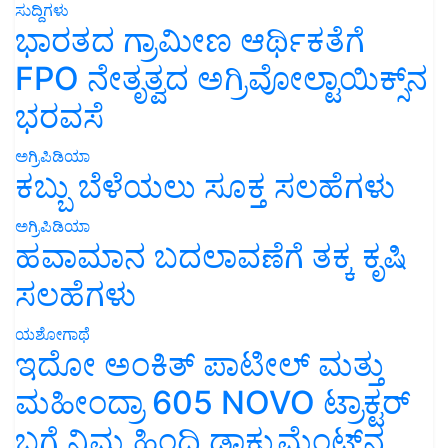
ಸುದ್ದಿಗಳು
ಭಾರತದ ಗ್ರಾಮೀಣ ಆರ್ಥಿಕತೆಗೆ
FPO ನೇತೃತ್ವದ ಅಗ್ರಿವೋಲ್ಟಾಯಿಕ್ಸ್‌ನ
ಭರವಸೆ
ಅಗ್ರಿಪಿಡಿಯಾ
ಕಬ್ಬು ಬೆಳೆಯಲು ಸೂಕ್ತ ಸಲಹೆಗಳು
ಅಗ್ರಿಪಿಡಿಯಾ
ಹವಾಮಾನ ಬದಲಾವಣೆಗೆ ತಕ್ಕ ಕೃಷಿ
ಸಲಹೆಗಳು
ಯಶೋಗಾಥೆ
ಇದೋ ಅಂಕಿತ್ ಪಾಟೀಲ್ ಮತ್ತು
ಮಹೀಂದ್ರಾ 605 NOVO ಟ್ರಾಕ್ಟರ್
ಬಗ್ಗೆ ನಿಮ್ಮ ಹಿಂದಿ ಡಾಕ್ಯುಮೆಂಟ್‌ನ