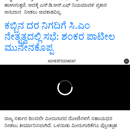
ಹಾಳಾಗುತ್ತವೆ. ಅದಕ್ಕೆ ಎನ್.ಡಿ.ಆರ್.ಎಫ್ ನಿಯಮಾವಳಿ ಪ್ರಕಾರ
ಅನುದಾನ ನೀಡಲು ಅವಕಾಶವಿಲ್ಲ.
ಕಬ್ಬಿನ ದರ ನಿಗದಿಗೆ ಸಿ.ಎಂ
ನೇತೃತ್ವದಲ್ಲಿ ಸಭೆ: ಶಂಕರ ಪಾಟೀಲ
ಮುನೇನಕೊಪ್ಪ
ADVERTISEMENT
ರಾಜ್ಯ ಸರ್ಕಾರ ದಿಂದಲೇ ಮೀನುಗಾರರ ದೋಣಿಗಳಿಗೆ ಸಹಾಯಧನ
ನೀಡಲು ತೀರ್ಮಾನಿಸಲಾಗಿದೆ. ಒಳನಾಡು ಮೀನುಗಾರಿಕೆಗೂ ಪ್ರೋತ್ಸಾಹ