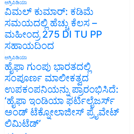
ಅಗ್ರಿಪಿಡಿಯಾ
ವಿಮಲ್ ಕುಮಾರ್: ಕಡಿಮೆ
ಸಮಯದಲ್ಲಿ ಹೆಚ್ಚು ಕೆಲಸ –
ಮಹೀಂದ್ರ 275 DI TU PP
ಸಹಾಯದಿಂದ
ಅಗ್ರಿಪಿಡಿಯಾ
ಹೈಫಾ ಗುಂಪು ಭಾರತದಲ್ಲಿ
ಸಂಪೂರ್ಣ ಮಾಲೀಕತ್ವದ
ಉಪಕಂಪನಿಯನ್ನು ಪ್ರಾರಂಭಿಸಿದೆ:
‘ಹೈಫಾ ಇಂಡಿಯಾ ಫರ್ಟಿಲೈಜರ್ಸ್
ಅಂಡ್ ಟೆಕ್ನೋಲಾಜೀಸ್ ಪ್ರೈವೇಟ್
ಲಿಮಿಟೆಡ್’