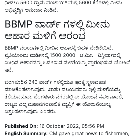
ನೀಡಲು 5600 ಗ್ರಾಮ ಪಂಚಾಯಿತಿಯಲ್ಲಿ 5600 ಕೆರೆಗಳಲ್ಲಿ ಮೀನು
ಅಭಿವೃದ್ಧಿಗೆ ಅನುದಾನ ನೀಡಿದೆ.
BBMP ವಾರ್ಡ್ ಗಳಲ್ಲಿ ಮೀನು
ಆಹಾರ ಮಳಿಗೆ ಆರಂಭ
BBMP ವಲಯಗಳಲ್ಲಿ ಮೀನಿನ ಆಹಾರಕ್ಕೆ ಬಹಳ ಬೇಡಿಕೆಯಿದೆ.
ಪ್ರತಿಯೊಂದು ವಾರ್ಡಿನಲ್ಲಿ 1500-2000 ಚ.ಮೀ. ವಿಸ್ತೀರ್ಣದಲ್ಲಿ
ಮೀನಿನ ಆಹಾರವನ್ನು ಒದಗಿಸುವ ಮಳಿಗೆಯನ್ನು ಪ್ರಾರಂಭಿಸುವ ಯೋಜನೆ
ಇದೆ.
ಬೆಂಗಳೂರಿನ 243 ವಾರ್ಡ್ ಗಳಲ್ಲಿಯೂ ಇದಕ್ಕೆ ಸ್ಥಳಾವಕಾಶ
ಮಾಡಿಕೊಡಲಾಗುವುದು. ಖಾಸಗಿ ವಲಯದವರು ಇಲ್ಲಿ ಮಳಿಗೆಯನ್ನು
ತೆರೆಯಬಹುದು. ಬೆಂಗಳೂರು ನಗರದಲ್ಲಿ ಈ ಯೋಜನೆ ಸಫಲವಾದರೆ,
ರಾಜ್ಯದ ಎಲ್ಲ ಮಹಾನಗರಪಾಲಿಕೆ ವ್ಯಾಪ್ತಿಗೆ ಈ ಯೋಜನೆಯನ್ನು
ವಿಸ್ತರಿಸಲಾಗುವುದು ಎಂದರು.
Published On:
16 October 2022, 05:56 PM
English Summary:
CM gave great news to fishermen,