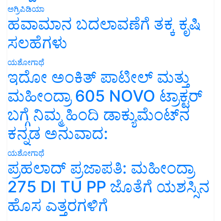
ಅಗ್ರಿಪಿಡಿಯಾ
ಹವಾಮಾನ ಬದಲಾವಣೆಗೆ ತಕ್ಕ ಕೃಷಿ
ಸಲಹೆಗಳು
ಯಶೋಗಾಥೆ
ಇದೋ ಅಂಕಿತ್ ಪಾಟೀಲ್ ಮತ್ತು
ಮಹೀಂದ್ರಾ 605 NOVO ಟ್ರಾಕ್ಟರ್
ಬಗ್ಗೆ ನಿಮ್ಮ ಹಿಂದಿ ಡಾಕ್ಯುಮೆಂಟ್‌ನ
ಕನ್ನಡ ಅನುವಾದ:
ಯಶೋಗಾಥೆ
ಪ್ರಹಲಾದ್ ಪ್ರಜಾಪತಿ: ಮಹೀಂದ್ರಾ
275 DI TU PP ಜೊತೆಗೆ ಯಶಸ್ಸಿನ
ಹೊಸ ಎತ್ತರಗಳಿಗೆ