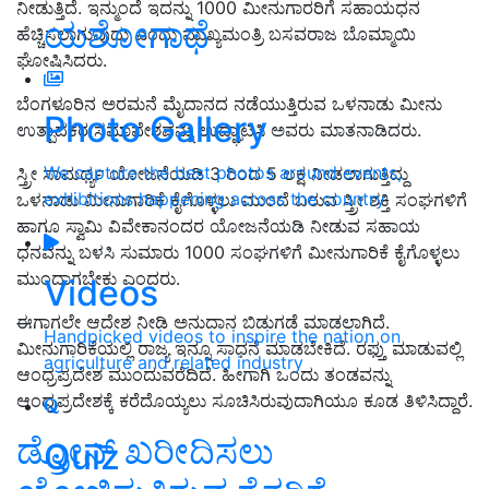
ನೀಡುತ್ತಿದೆ. ಇನ್ಮುಂದೆ ಇದನ್ನು 1000 ಮೀನುಗಾರರಿಗೆ ಸಹಾಯಧನ
ಯಶೋಗಾಥೆ
ಹೆಚ್ಚಿಸಲಾಗುವುದು ಎಂದು ಮುಖ್ಯಮಂತ್ರಿ ಬಸವರಾಜ ಬೊಮ್ಮಾಯಿ
ಘೋಷಿಸಿದರು.
ಬೆಂಗಳೂರಿನ ಅರಮನೆ ಮೈದಾನದ ನಡೆಯುತ್ತಿರುವ ಒಳನಾಡು ಮೀನು
Photo Gallery
ಉತ್ಪಾದಕರ ಸಮಾವೇಶವನ್ನು ಉದ್ಘಾಟಿಸಿ ಅವರು ಮಾತನಾಡಿದರು.
We capture the best photos around events,
ಸ್ತ್ರೀ ಸಾಮರ್ಥ್ಯ ಯೋಜನೆಯಡಿ 3 ರಿಂದ 5 ಲಕ್ಷ ನೀಡಲಾಗುತ್ತಿದ್ದು
exhibitions happening across the country
ಒಳನಾಡು ಮೀನುಗಾರಿಕೆ ಕೈಗೊಳ್ಳಲು ಮುಂದೆ ಬರುವ ಸ್ತ್ರೀ ಶಕ್ತಿ ಸಂಘಗಳಿಗೆ
ಹಾಗೂ ಸ್ವಾಮಿ ವಿವೇಕಾನಂದರ ಯೋಜನೆಯಡಿ ನೀಡುವ ಸಹಾಯ
ಧನವನ್ನು ಬಳಸಿ ಸುಮಾರು 1000 ಸಂಘಗಳಿಗೆ ಮೀನುಗಾರಿಕೆ ಕೈಗೊಳ್ಳಲು
ಮುಂದಾಗಬೇಕು ಎಂದರು.
Videos
ಈಗಾಗಲೇ ಆದೇಶ ನೀಡಿ ಅನುದಾನ ಬಿಡುಗಡೆ ಮಾಡಲಾಗಿದೆ.
Handpicked videos to inspire the nation on
ಮೀನುಗಾರಿಕೆಯಲ್ಲಿ ರಾಜ್ಯ ಇನ್ನೂ ಸಾಧನೆ ಮಾಡಬೇಕಿದೆ. ರಫ್ತು ಮಾಡುವಲ್ಲಿ
agriculture and related industry
ಆಂಧ್ರಪ್ರದೇಶ ಮುಂದುವರೆದಿದೆ. ಹೀಗಾಗಿ ಒಂದು ತಂಡವನ್ನು
ಆಂಧ್ರಪ್ರದೇಶಕ್ಕೆ ಕರೆದೊಯ್ಯಲು ಸೂಚಿಸಿರುವುದಾಗಿಯೂ ಕೂಡ ತಿಳಿಸಿದ್ದಾರೆ.
ಡ್ರೋನ್ ಖರೀದಿಸಲು
Quiz