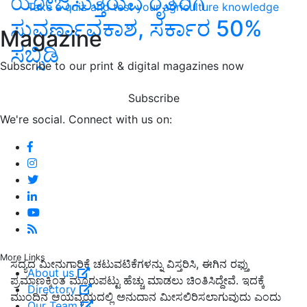
ಯೋಜಿಸುತ್ತಿರುವ ರೈತರಿಗೆ
Take a quiz and test your agriculture knowledge
ಸುವರ್ಣಾವಕಾಶ, ಸರ್ಕಾರ 50%
Magazine
ಸಬ್ಸಿಡಿ
Subscribe to our print & digital magazines now
Subscribe
We're social. Connect with us on:
More Links
ಸದ್ಯದ ಮೀನುಗಾರಿಕೆ ಚಟುವಟಿಕೆಗಳನ್ನು ವಿಸ್ತರಿಸಿ, ಈಗಿನ ರಫ್ತು
About us
ಪ್ರಮಾಣಕ್ಕಿಂತ ಮೂರುಪಟ್ಟು ಹೆಚ್ಚು ಮಾಡಲು ಚಿಂತಿಸಿದ್ದೇವೆ. ಇದಕ್ಕೆ
Directory
ಮುಂದಿನ ಆಯವ್ಯಯದಲ್ಲಿ ಅನುದಾನ ಮೀಸಲಿರಿಸಲಾಗುವುದು ಎಂದು
Our Team