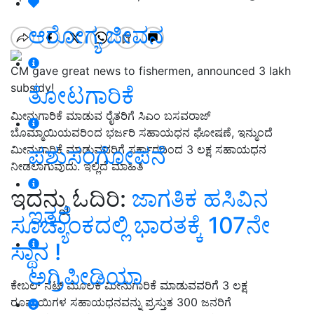
ಆರೋಗ್ಯ ಜೀವನ
CM gave great news to fishermen, announced 3 lakh
subsidy!
ತೋಟಗಾರಿಕೆ
ಮೀನುಗಾರಿಕೆ ಮಾಡುವ ರೈತರಿಗೆ ಸಿಎಂ ಬಸವರಾಜ್‌
ಬೊಮ್ಮಾಯಿಯವರಿಂದ ಭರ್ಜರಿ ಸಹಾಯಧನ ಘೋಷಣೆ, ಇನ್ಮುಂದೆ
ಪಶುಸಂಗೋಪನೆ
ಮೀನುಗಾರಿಕೆ ಮಾಡುವವರಿಗೆ ಸರ್ಕಾರದಿಂದ 3 ಲಕ್ಷ ಸಹಾಯಧನ
ನೀಡಲಾಗುವುದು. ಇಲ್ಲಿದೆ ಮಾಹಿತಿ
ಇದನ್ನು ಓದಿರಿ:
ಜಾಗತಿಕ ಹಸಿವಿನ
ಇತರೆ
ಸೂಚ್ಯಾಂಕದಲ್ಲಿ ಭಾರತಕ್ಕೆ 107ನೇ
ಸ್ಥಾನ !
ಅಗ್ರಿಪೀಡಿಯಾ
ಕೇಬಲ್ ನೆಟ್ ಮೂಲಕ ಮೀನುಗಾರಿಕೆ ಮಾಡುವವರಿಗೆ 3 ಲಕ್ಷ
ರೂಪಾಯಿಗಳ ಸಹಾಯಧನವನ್ನು ಪ್ರಸ್ತುತ 300 ಜನರಿಗೆ