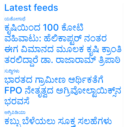
Latest feeds
ಯಶೋಗಾಥೆ
ಕೃಷಿಯಿಂದ 100 ಕೋಟಿ
ವಹಿವಾಟು: ಹೆಲಿಕಾಪ್ಟರ್ ನಂತರ
ಈಗ ವಿಮಾನದ ಮೂಲಕ ಕೃಷಿ ಕ್ರಾಂತಿ
ತರಲಿದ್ದಾರೆ ಡಾ. ರಾಜಾರಾಮ್ ತ್ರಿಪಾಠಿ
ಸುದ್ದಿಗಳು
ಭಾರತದ ಗ್ರಾಮೀಣ ಆರ್ಥಿಕತೆಗೆ
FPO ನೇತೃತ್ವದ ಅಗ್ರಿವೋಲ್ಟಾಯಿಕ್ಸ್‌ನ
ಭರವಸೆ
ಅಗ್ರಿಪಿಡಿಯಾ
ಕಬ್ಬು ಬೆಳೆಯಲು ಸೂಕ್ತ ಸಲಹೆಗಳು