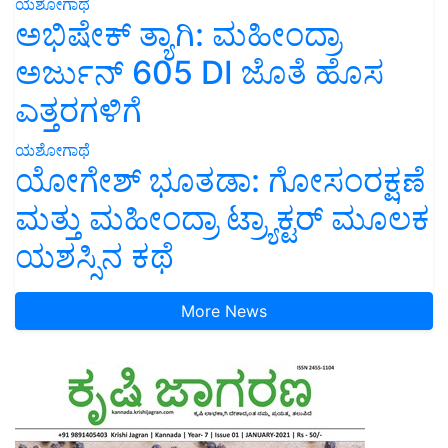
ಯಶೋಗಾಥೆ
ಅಭಿಷೇಕ್ ತ್ಯಾಗಿ: ಮಹೀಂದ್ರಾ
ಅರ್ಜುನ್ 605 DI ಜೊತೆ ಹೊಸ
ಎತ್ತರಗಳಿಗೆ
ಯಶೋಗಾಥೆ
ಯೋಗೇಶ್ ಭೂತಡಾ: ಗೋಸಂರಕ್ಷಣೆ
ಮತ್ತು ಮಹೀಂದ್ರಾ ಟ್ರ್ಯಾಕ್ಟರ್ ಮೂಲಕ
ಯಶಸ್ಸಿನ ಕಥೆ
More News