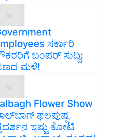
overnment
mployees ಸರ್ಕಾರಿ
ೌಕರರಿಗೆ ಬಂಪರ್‌ ಸುದ್ದಿ:
ಣದ ಮಳೆ!
albagh Flower Show
ಾಲ್‌ಬಾಗ್ ಫಲಪುಷ್ಪ
್ರದರ್ಶನ ಇಷ್ಟು ಕೋಟಿ