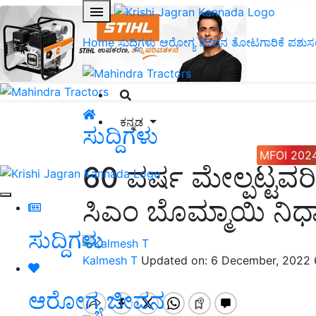
Home
ಸುದ್ದಿಗಳು
ಆರೋಗ್ಯ ಜೀವನ
ತೋಟಗಾರಿಕೆ
ಪಶುಸ
ಕನ್ನಡ
ಸುದ್ದಿಗಳು
MFOI 202
60 ವರ್ಷ ಮೇಲ್ಪಟ್ಟವರ
ಸಿಎಂ ಬೊಮ್ಮಾಯಿ ನಿರ
ಸುದ್ದಿಗಳು
Kalmesh T
Updated on: 6 December, 2022 
ಆರೋಗ್ಯ ಜೀವನ