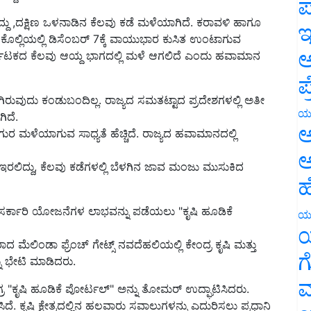
ಪ
 ,ದಕ್ಷಿಣ ಒಳನಾಡಿನ ಕೆಲವು ಕಡೆ ಮಳೆಯಾಗಿದೆ. ಕರಾವಳಿ ಹಾಗೂ
ೊಲ್ಲಿಯಲ್ಲಿ ಡಿಸೆಂಬರ್‌ 7ಕ್ಕೆ ವಾಯುಭಾರ ಕುಸಿತ ಉಂಟಾಗುವ
ಇ
ರ್ನಾಟಕದ ಕೆಲವು ಆಯ್ದ ಭಾಗದಲ್ಲಿ ಮಳೆ ಆಗಲಿದೆ ಎಂದು ಹವಾಮಾನ
ಅ
ಪ
ರುವುದು ಕಂಡುಬಂದಿಲ್ಲ. ರಾಜ್ಯದ ಸಮತಟ್ಟಾದ ಪ್ರದೇಶಗಳಲ್ಲಿ ಅತೀ
ಗಿದೆ.
ಯ
 ಮಳೆಯಾಗುವ ಸಾಧ್ಯತೆ ಹೆಚ್ಚಿದೆ. ರಾಜ್ಯದ ಹವಾಮಾನದಲ್ಲಿ
ಅ
ರಲಿದ್ದು, ಕೆಲವು ಕಡೆಗಳಲ್ಲಿ ಬೆಳಗಿನ ಜಾವ ಮಂಜು ಮುಸುಕಿದ
ಅ
ಹ
 ಸರ್ಕಾರಿ ಯೋಜನೆಗಳ ಲಾಭವನ್ನು ಪಡೆಯಲು "ಕೃಷಿ ಹೂಡಿಕೆ
ಯ
ದ ಮೆಲಿಂಡಾ ಫ್ರೆಂಚ್ ಗೇಟ್ಸ್ ನವದೆಹಲಿಯಲ್ಲಿ ಕೇಂದ್ರ ಕೃಷಿ ಮತ್ತು
ಯ
ು ಭೇಟಿ ಮಾಡಿದರು.
ಗ
ರ "ಕೃಷಿ ಹೂಡಿಕೆ ಪೋರ್ಟಲ್" ಅನ್ನು ತೋಮರ್ ಉದ್ಘಾಟಿಸಿದರು.
ಮ
 ಕೃಷಿ ಕ್ಷೇತ್ರದಲ್ಲಿನ ಹಲವಾರು ಸವಾಲುಗಳನ್ನು ಎದುರಿಸಲು ಪ್ರಧಾನಿ