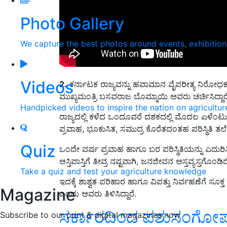
Photo Gallery
We capture the best photos around events, exhibitio
Videos
2.
ಕರ್ನಾಟಕ ರಾಜ್ಯವನ್ನು ಹವಾಮಾನ ವೈಪರೀತ್ಯ ನಿರೋಧಕವ
ಮುಖ್ಯಮಂತ್ರಿ ಬಸವರಾಜ ಬೊಮ್ಮಾಯಿ ಅವರು ಚರ್ಚಿಸಿದ್ದಾರೆ
Handpicked videos to inspire the nation on agricultur
ರಾಜ್ಯದಲ್ಲಿ ಕಳೆದ ಒಂದೂವರೆ ದಶಕದಲ್ಲಿ ಮೊದಲ ಏಳೆಂಟು ವರ
ಪ್ರವಾಹ, ಭೂಕುಸಿತ, ಸಮುದ್ರ ಕೊರೆತದಂತಹ ಪರಿಸ್ಥಿತಿ ತಲ
Quiz
ಒಂದೇ ವರ್ಷ ಪ್ರವಾಹ ಹಾಗೂ ಬರ ಪರಿಸ್ಥಿತಿಯನ್ನು ಎದುರಿಸಿ
ಆಸ್ತಿಪಾಸ್ತಿಗೆ ತೀವ್ರ ನಷ್ಟವಾಗಿ, ಜನಜೀವನ ಅಸ್ತವ್ಯಸ್ತಗೊಂಡಿ
Take a quiz and test your agriculture knowledge
ಇದಕ್ಕೆ ಶಾಶ್ವತ ಪರಿಹಾರ ಹಾಗೂ ವಿಪತ್ತು ನಿರ್ವಹಣೆಗೆ ಸೂಕ
Magazine
ಎಂದು ಅವರು ತಿಳಿಸಿದ್ದಾರೆ.
ಸರ್ಕಾರದಿಂದ ಪಶುಸಂಗೋಪನೆ
Subscribe to our print & digital magazines now