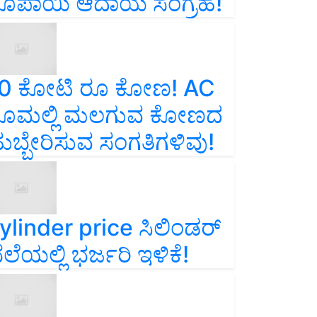
ೂಪಾಯಿ ಆದಾಯ ಸಂಗ್ರಹ!
0 ಕೋಟಿ ರೂ ಕೋಣ! AC
ೂಮಲ್ಲಿ ಮಲಗುವ ಕೋಣದ
ುಬ್ಬೇರಿಸುವ ಸಂಗತಿಗಳಿವು!
ylinder price ಸಿಲಿಂಡರ್‌
ೆಲೆಯಲ್ಲಿ ಭರ್ಜರಿ ಇಳಿಕೆ!