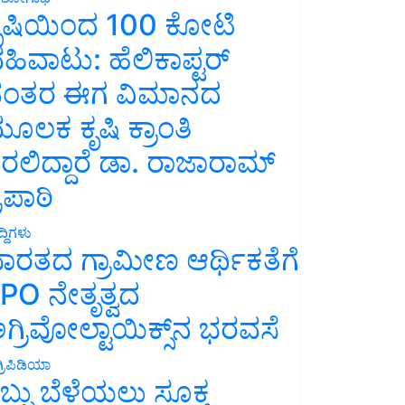
ೃಷಿಯಿಂದ 100 ಕೋಟಿ
ಹಿವಾಟು: ಹೆಲಿಕಾಪ್ಟರ್
ಂತರ ಈಗ ವಿಮಾನದ
ೂಲಕ ಕೃಷಿ ಕ್ರಾಂತಿ
ರಲಿದ್ದಾರೆ ಡಾ. ರಾಜಾರಾಮ್
್ರಿಪಾಠಿ
್ದಿಗಳು
ಾರತದ ಗ್ರಾಮೀಣ ಆರ್ಥಿಕತೆಗೆ
PO ನೇತೃತ್ವದ
ಗ್ರಿವೋಲ್ಟಾಯಿಕ್ಸ್‌ನ ಭರವಸೆ
್ರಿಪಿಡಿಯಾ
ಬ್ಬು ಬೆಳೆಯಲು ಸೂಕ್ತ