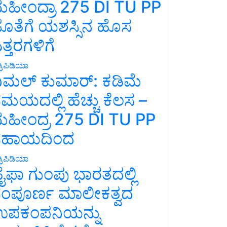
ಹೀಂದ್ರಾ 275 DI TU PP
ೊತೆಗೆ ಯಶಸ್ಸಿನ ಹೊಸ
ತ್ತರಗಳಿಗೆ
್ರಿಪಿಡಿಯಾ
ಿಮಲ್ ಕುಮಾರ್: ಕಡಿಮೆ
ಮಯದಲ್ಲಿ ಹೆಚ್ಚು ಕೆಲಸ –
ಹೀಂದ್ರ 275 DI TU PP
ಸಹಾಯದಿಂದ
್ರಿಪಿಡಿಯಾ
ೈಫಾ ಗುಂಪು ಭಾರತದಲ್ಲಿ
ಂಪೂರ್ಣ ಮಾಲೀಕತ್ವದ
ಪಕಂಪನಿಯನ್ನು