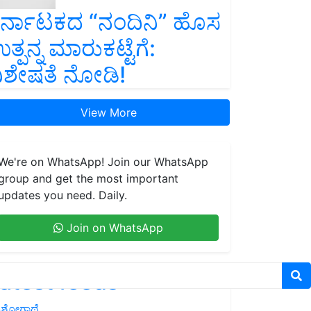
ರ್ನಾಟಕದ “ನಂದಿನಿ” ಹೊಸ
ತ್ಪನ್ನ ಮಾರುಕಟ್ಟೆಗೆ:
ಿಶೇಷತೆ ನೋಡಿ!
View More
We're on WhatsApp! Join our WhatsApp
group and get the most important
updates you need. Daily.
Join on WhatsApp
atest feeds
ಶೋಗಾಥೆ