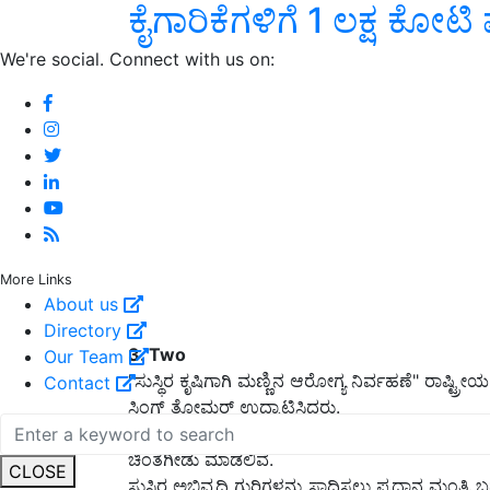
ಕೈಗಾರಿಕೆಗಳಿಗೆ 1 ಲಕ್ಷ ಕೋ
We're social. Connect with us on:
More Links
About us
Directory
3. Two
Our Team
"ಸುಸ್ಥಿರ ಕೃಷಿಗಾಗಿ ಮಣ್ಣಿನ ಆರೋಗ್ಯ ನಿರ್ವಹಣೆ" ರಾಷ್ಟ್ರೀ
Contact
ಸಿಂಗ್ ತೋಮರ್ ಉದ್ಘಾಟಿಸಿದರು.
"ರಾಸಾಯನಿಕ ಕೃಷಿ ಮತ್ತಿತರ ಕಾರಣಗಳಿಂದ ಮಣ್ಣಿನ ಫಲವತ್ತತೆ 
ಚಿಂತೆಗೀಡು ಮಾಡಲಿವೆ.
CLOSE
ಸುಸ್ಥಿರ ಅಭಿವೃದ್ಧಿ ಗುರಿಗಳನ್ನು ಸಾಧಿಸಲು ಪ್ರಧಾನ ಮಂತ್ರಿ ಬದ್