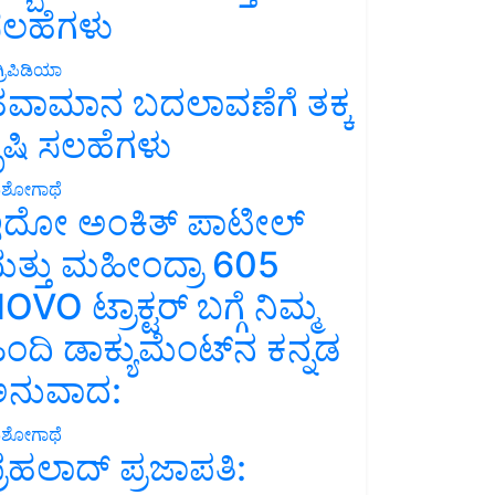
ಲಹೆಗಳು
್ರಿಪಿಡಿಯಾ
ವಾಮಾನ ಬದಲಾವಣೆಗೆ ತಕ್ಕ
ೃಷಿ ಸಲಹೆಗಳು
ಶೋಗಾಥೆ
ದೋ ಅಂಕಿತ್ ಪಾಟೀಲ್
ತ್ತು ಮಹೀಂದ್ರಾ 605
OVO ಟ್ರಾಕ್ಟರ್ ಬಗ್ಗೆ ನಿಮ್ಮ
ಿಂದಿ ಡಾಕ್ಯುಮೆಂಟ್‌ನ ಕನ್ನಡ
ನುವಾದ:
ಶೋಗಾಥೆ
್ರಹಲಾದ್ ಪ್ರಜಾಪತಿ: