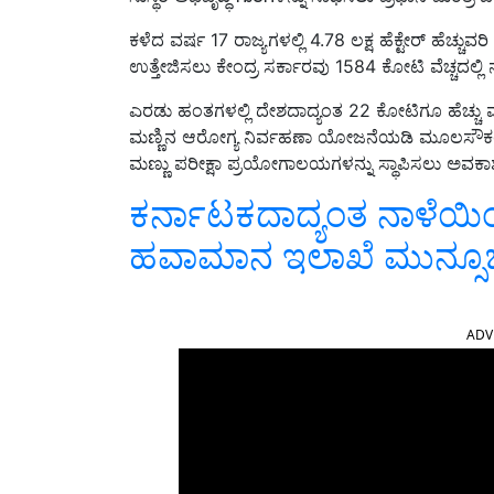
ಕಳೆದ ವರ್ಷ 17 ರಾಜ್ಯಗಳಲ್ಲಿ 4.78 ಲಕ್ಷ ಹೆಕ್ಟೇರ್ ಹೆಚ್ಚುವರ
ಉತ್ತೇಜಿಸಲು ಕೇಂದ್ರ ಸರ್ಕಾರವು 1584 ಕೋಟಿ ವೆಚ್ಚದಲ್
ಎರಡು ಹಂತಗಳಲ್ಲಿ ದೇಶದಾದ್ಯಂತ 22 ಕೋಟಿಗೂ ಹೆಚ್ಚು ಮಣ್ಣ
ಮಣ್ಣಿನ ಆರೋಗ್ಯ ನಿರ್ವಹಣಾ ಯೋಜನೆಯಡಿ ಮೂಲಸೌಕರ್ಯ ಅ
ಮಣ್ಣು ಪರೀಕ್ಷಾ ಪ್ರಯೋಗಾಲಯಗಳನ್ನು ಸ್ಥಾಪಿಸಲು ಅವಕಾಶವಿ
ಕರ್ನಾಟಕದಾದ್ಯಂತ ನಾಳೆಯಿ
ಹವಾಮಾನ ಇಲಾಖೆ ಮುನ್ಸೂ
ADV