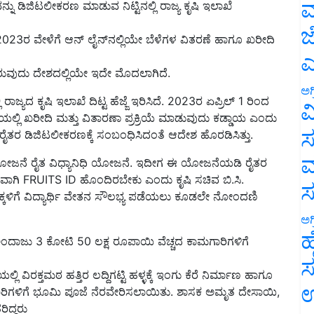
ಮ
 2023ರ ವೇಳೆಗೆ ಆನ್‌ ಲೈನ್‌ನಲ್ಲಿಯೇ ಬೆಳೆಗಳ ವಿತರಣೆ ಹಾಗೂ ಖರೀದಿ
ಜ
ಎ
ತಿರುವುದು ದೇಶದಲ್ಲಿಯೇ ಇದೇ ಮೊದಲಾಗಿದೆ.
 ರಾಜ್ಯದ ಕೃಷಿ ಇಲಾಖೆ ದಿಟ್ಟ ಹೆಜ್ಜೆ ಇರಿಸಿದೆ. 2023ರ ಏಪ್ರಿಲ್ 1 ರಿಂದ
ಅಗ
ಲಿ ಖರೀದಿ ಮತ್ತು ವಿತಾರಣಾ ಪ್ರಕ್ರಿಯೆ ಮಾಡುವುದು ಕಡ್ಡಾಯ ಎಂದು
ವ
ತರ ಡಿಜಿಟಲೀಕರಣಕ್ಕೆ ಸಂಬಂಧಿಸಿದಂತೆ ಆದೇಶ ಹೊರಡಿಸಿತ್ತು.
ಸ
ದ್ದ ಯೋಜನೆ ರೈತ ವಿಧ್ಯಾನಿಧಿ ಯೋಜನೆ. ಇದೀಗ ಈ ಯೋಜನೆಯಡಿ ರೈತರ
ಮ
ವಾಗಿ FRUITS ID ಹೊಂದಿರಬೇಕು ಎಂದು ಕೃಷಿ ಸಚಿವ ಬಿ.ಸಿ.
ಮಕ್ಕಳಿಗೆ ವಿದ್ಯಾರ್ಥಿ ವೇತನ ಸೌಲಭ್ಯ ಪಡೆಯಲು ಕೂಡಲೇ ನೋಂದಣಿ
ಅಗ
ಂದಾಜು 3 ಕೋಟಿ 50 ಲಕ್ಷ ರೂಪಾಯಿ ವೆಚ್ಚದ ಕಾಮಗಾರಿಗಳಿಗೆ
ಹ
ಿ ವಿರಕ್ತಮಠ ಹತ್ತಿರ ಲದ್ದಿಗಟ್ಟಿ ಹಳ್ಳಕ್ಕೆ ಇಂಗು ಕೆರೆ ನಿರ್ಮಾಣ ಹಾಗೂ
ಸ
ಕಾಮಗಾರಿಗಳಿಗೆ ಭೂಮಿ ಪೂಜೆ ನೆರವೇರಿಸಲಾಯಿತು. ಶಾಸಕ ಅಮೃತ ದೇಸಾಯಿ,
ಉ
ಿದ್ದರು