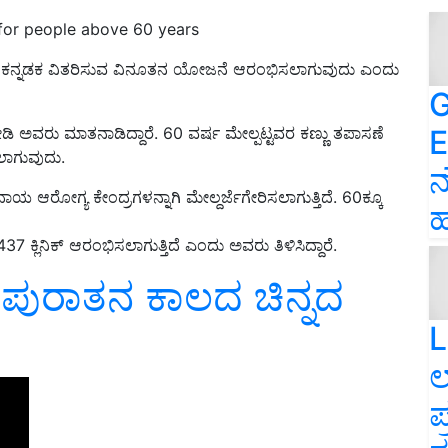
for people above 60 years
ೆಸಿ ಕನ್ನಡಕ ವಿತರಿಸುವ ವಿನೂತನ ಯೋಜನೆ ಆರಂಭಿಸಲಾಗುವುದು ಎಂದು
G
E
ೀಡಿ ಅವರು ಮಾತನಾಡಿದ್ದಾರೆ. 60 ವರ್ಷ ಮೇಲ್ಪಟ್ಟವರ ಕಣ್ಣು ತಪಾಸಣೆ
ಲಾಗುವುದು.
ನ
ಾಯ ಆರೋಗ್ಯ ಕೇಂದ್ರಗಳನ್ನಾಗಿ ಮೇಲ್ದರ್ಜೆಗೇರಿಸಲಾಗುತ್ತಿದೆ. 60ಕ್ಕೂ
ಹ
 437 ಕ್ಲಿನಿಕ್ ಆರಂಭಿಸಲಾಗುತ್ತಿದೆ ಎಂದು ಅವರು ತಿಳಿಸಿದ್ದಾರೆ.
 ಪುರಾತನ ಕಾಲದ ಚಿನ್ನದ
L
ಲ
ಪ