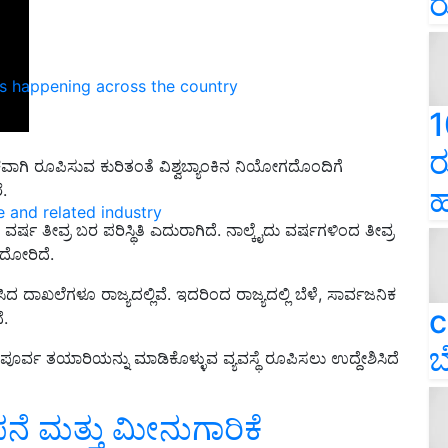
ರ
ns happening across the country
1
ರ
ಾಗಿ ರೂಪಿಸುವ ಕುರಿತಂತೆ ವಿಶ್ವಬ್ಯಾಂಕಿನ ನಿಯೋಗದೊಂದಿಗೆ
.
ಹ
e and related industry
್ಷ ತೀವ್ರ ಬರ ಪರಿಸ್ಥಿತಿ ಎದುರಾಗಿದೆ. ನಾಲ್ಕೈದು ವರ್ಷಗಳಿಂದ ತೀವ್ರ
ೆದೋರಿದೆ.
ದ ದಾಖಲೆಗಳೂ ರಾಜ್ಯದಲ್ಲಿವೆ. ಇದರಿಂದ ರಾಜ್ಯದಲ್ಲಿ ಬೆಳೆ, ಸಾರ್ವಜನಿಕ
c
ದೆ.
ಬ
್ತ ಪೂರ್ವ ತಯಾರಿಯನ್ನು ಮಾಡಿಕೊಳ್ಳುವ ವ್ಯವಸ್ಥೆ ರೂಪಿಸಲು ಉದ್ದೇಶಿಸಿದೆ
 ಮತ್ತು ಮೀನುಗಾರಿಕೆ