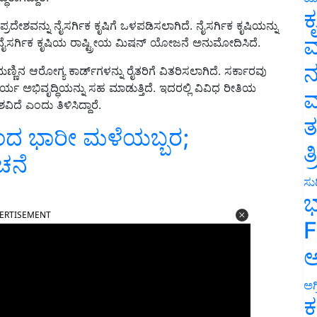
ಕ
ಿ ಪ್ರದೇಶವನ್ನು ನೈಸರ್ಗಿಕ ಕೃಷಿಗೆ ಒಳಪಡಿಸಲಾಗಿದೆ. ನೈಸರ್ಗಿಕ ಕೃಷಿಯನ್ನು
ವ
ಲಿ ನೈಸರ್ಗಿಕ ಕೃಷಿಯ ರಾಷ್ಟ್ರೀಯ ಮಿಷನ್ ಯೋಜನೆ ಅನುಮೋದಿಸಿದೆ.
ನ
ಿನ ಆರೋಗ್ಯ ಕಾರ್ಡ್‌ಗಳನ್ನು ರೈತರಿಗೆ ವಿತರಿಸಲಾಗಿದೆ. ಸರ್ಕಾರವು
ಭಿವೃದ್ಧಿಯನ್ನು ಸಹ ಮಾಡುತ್ತಿದೆ. ಇದರಲ್ಲಿ ವಿವಿಧ ರೀತಿಯ
ಮ
ದೆ ಎಂದು ತಿಳಿಸಿದ್ದಾರೆ.
ತ
ಂದ ಭಾರೀ ಮಳೆಯಬ್ಬರ;
ತ
ಚನೆ
ಸುದ
ಭ
ERTISEMENT
F
ಅ
ಅಗ
ಕ