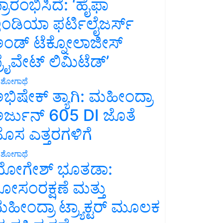
್ರಾರಂಭಿಸಿದೆ: ‘ಹೈಫಾ
ಂಡಿಯಾ ಫರ್ಟಿಲೈಜರ್ಸ್
ಂಡ್ ಟೆಕ್ನೋಲಾಜೀಸ್
್ರೈವೇಟ್ ಲಿಮಿಟೆಡ್’
ಶೋಗಾಥೆ
ಭಿಷೇಕ್ ತ್ಯಾಗಿ: ಮಹೀಂದ್ರಾ
ರ್ಜುನ್ 605 DI ಜೊತೆ
ೊಸ ಎತ್ತರಗಳಿಗೆ
ಶೋಗಾಥೆ
ೋಗೇಶ್ ಭೂತಡಾ:
ೋಸಂರಕ್ಷಣೆ ಮತ್ತು
ಹೀಂದ್ರಾ ಟ್ರ್ಯಾಕ್ಟರ್ ಮೂಲಕ