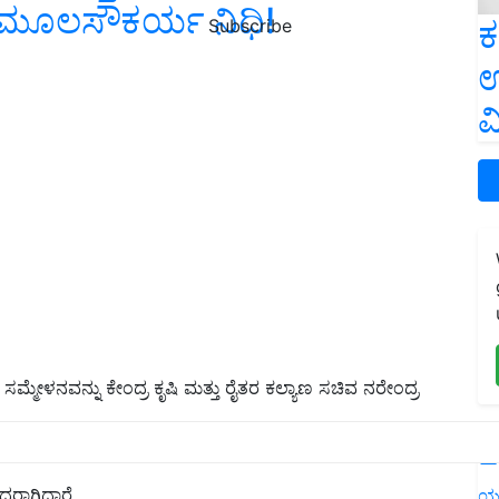
ಟಿ ಮೂಲಸೌಕರ್ಯ ನಿಧಿ!
ಕ
Subscribe
ಉ
ವ
ಯ ಸಮ್ಮೇಳನವನ್ನು ಕೇಂದ್ರ ಕೃಷಿ ಮತ್ತು ರೈತರ ಕಲ್ಯಾಣ ಸಚಿವ ನರೇಂದ್ರ
L
ಕುಸಿಯುತ್ತಿದೆ, ಈ ಪರಿಸ್ಥಿತಿಗಳು ದೇಶವನ್ನು ಮಾತ್ರವಲ್ಲದೆ ಜಗತ್ತನ್ನೂ
ಧರಾಗಿದ್ದಾರೆ.
ಯ