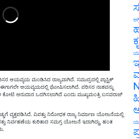
ಸ
ಅಗ
ಹ
ಕ
ಯ
ಇ
ಮ
ರ ಆಯವ್ಯಯ ಮಂಡಿಸಿದ ರಾಜ್ಯವಾಗಿದೆ. ಸಮುದ್ರದಲ್ಲಿ ಪ್ಲಾಸ್ಟಿಕ್
 ಬಗ್ಗೆ ಈಗಾಗಲೇ ಆಯವ್ಯಯದಲ್ಲಿ ಘೋಷಿಸಲಾಗಿದೆ. ಪರಿಸರ ನಾಶವನ್ನು
N
100 ಕೋಟಿ ಅನುದಾನ ಒದಗಿಸಲಾಗಿದೆ ಎಂದು ಮುಖ್ಯಮಂತ್ರಿ ಬಸವರಾಜ್‌
ಹ
ಅ
ೆಚ್ಚುಗೆ ವ್ಯಕ್ತಪಡಿಸಿದೆ. ವಿಪತ್ತು ನಿರೋಧಕ ರಾಜ್ಯ ನಿರ್ಮಾಣ ಯೋಜನೆಯಲ್ಲಿ
ವಿಪತ್ತು ನಿರ್ವಹಣೆಯ ಕುರಿತಾದ ಸಮಗ್ರ ಯೋಜನೆ ಇದಾಗಿದ್ದು, ಹಂತ
ು.
ಯ
ಪ
ವನ್ನು ಡಿಜಿಟಲೀಕರಣ ಮಾಡುವ ನಿಟ್ಟಿನಲ್ಲಿ ರಾಜ್ಯ ಕೃಷಿ ಇಲಾಖೆ