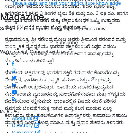
Take a quiz and test your agriculture knowledge
ಸಮಗ್ರವಾಗಿ ತಡೆಯಲು ಮಸೂದೆ ತರಲಾಗಿದೆ. ಇದರ ಪ್ರಕಾರ ತಪ್ಪು
ಎಸಗಿದವರಿಗೆ ಕನಿಷ್ಠ 3 ತಿಂಗಳ ಜೈಲು ಶಿಕ್ಷೆ ಮತ್ತು ರೂ. 3 ಲಕ್ಷ ರೂ. ಹಾಗೂ
Magazine
ಇದನ್ನು 3 ವರ್ಷಗಳವರೆಗೆ ಮತ್ತು ಲೆಕ್ಕಪರಿಶೋಧಕ ಒಟ್ಟು ಉತ್ಪಾದನಾ
ವೆಚ್ಚದ 5% ವರೆಗೆ ದಂಡದ ಮೊತ್ತ ಹೆಚ್ಚಿಸಬಹುದು.
Subscribe to our print & digital magazines now
ಪ್ರಧಾನಮಂತ್ರಿ, ಶ್ರೀ ನರೇಂದ್ರ ಮೋದಿ ಅವರು ಶ್ರೀಮಂತ ಪರಂಪರೆ ಮತ್ತು
Subscribe
ಸಾಂಸ್ಕೃತಿಕ ವೈವಿಧ್ಯತೆಯು ಭಾರತದ ಶಕ್ತಿಗಳೊಂದಿಗೆ ವಿಶ್ವದ ವಿಷಯ
We're social. Connect with us on:
ಕೇಂದ್ರವಾಗಲು ಭಾರತವು ನಿಜವಾಗಿಯೂ ಅಪಾರ ಸಾಮರ್ಥ್ಯವನ್ನು
ಹೊಂದಿದೆ ಎಂದು ತಿಳಿಸಿದ್ದಾರೆ.
ಭಾರತೀಯ ಚಿತ್ರರಂಗವು ಭಾರತದ ಶಕ್ತಿಗೆ ಗಮನಾರ್ಹ ಕೊಡುಗೆಯನ್ನು
ನೀಡುತ್ತದೆ, ಭಾರತೀಯ ಸಂಸ್ಕೃತಿ, ಸಮಾಜ ಮತ್ತು ಮೌಲ್ಯಗಳನ್ನು
ಜಾಗತಿಕವಾಗಿ ಉತ್ತೇಜಿಸುತ್ತದೆ. ಭಾರತೀಯ ಚಲನಚಿತ್ರೋದ್ಯಮದ
ಸಬಲೀಕರಣವು ವ್ಯವಹಾರವನ್ನು ಸುಲಭಗೊಳಿಸುವುದು ಮತ್ತು ಗೌಪ್ಯತೆಯ
ಬೆದರಿಕೆಯಿಂದ ರಕ್ಷಿಸುವುದು, ಭಾರತದಲ್ಲಿನ ವಿಷಯ ರಚನೆ ಪರಿಸರ
ವ್ಯವಸ್ಥೆಯ ಬೆಳವಣಿಗೆಯತ್ತ ಸಾಗಿದೆ ಮತ್ತು ಕೆಲಸ ಮಾಡುವ ಎಲ್ಲಾ
More Links
ಕಲಾವಿದರು ಮತ್ತು ಕುಶಲಕರ್ಮಿಗಳ ಹಿತಾಸಕ್ತಿಗಳನ್ನು ಕಾಪಾಡಲು ಸಹಾಯ
About us
ಮಾಡುತ್ತದೆ ಎಂದು ಕೇಂದ್ರ ಮಾಹಿತಿ ಮತ್ತು ಪ್ರಸಾರ ಸಚಿವರು ತಿಳಿಸಿದರು.
Directory
Our Team