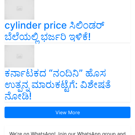
cylinder price ಸಿಲಿಂಡರ್‌
ಬೆಲೆಯಲ್ಲಿ ಭರ್ಜರಿ ಇಳಿಕೆ!
ಕರ್ನಾಟಕದ “ನಂದಿನಿ” ಹೊಸ
ಉತ್ಪನ್ನ ಮಾರುಕಟ್ಟೆಗೆ: ವಿಶೇಷತೆ
ನೋಡಿ!
View More
We're on WhatsApp! Join our WhatsApp group and