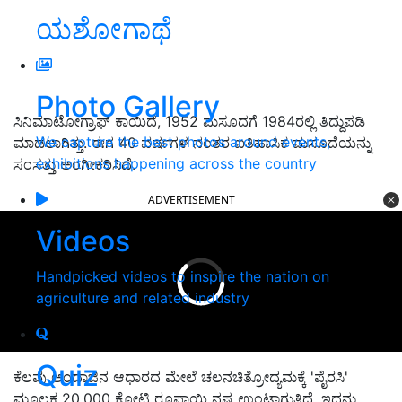
ಯಶೋಗಾಥೆ
Photo Gallery
ಸಿನಿಮಾಟೋಗ್ರಾಫ್ ಕಾಯಿದೆ, 1952 ಮಸೂದಗೆ 1984ರಲ್ಲಿ ತಿದ್ದುಪಡಿ
We capture the best photos around events,
ಮಾಡಲಾಗಿತ್ತು. ಈಗ 40 ವರ್ಷಗಳ ನಂತರ ಐತಿಹಾಸಿಕ ಮಸೂದೆಯನ್ನು
exhibitions happening across the country
ಸಂಸತ್ತು ಅಂಗೀಕರಿಸಿದೆ.
ADVERTISEMENT
Videos
Handpicked videos to inspire the nation on
agriculture and related industry
Quiz
ಕೆಲವು ಅಂದಾಜಿನ ಆಧಾರದ ಮೇಲೆ ಚಲನಚಿತ್ರೋದ್ಯಮಕ್ಕೆ 'ಪೈರಸಿ'
ಮೂಲಕ 20,000 ಕೋಟಿ ರೂಪಾಯಿ ನಷ್ಟ ಉಂಟಾಗುತ್ತಿದೆ. ಇದನ್ನು