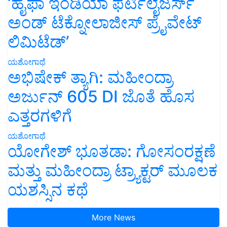
‘ಹೈಫಾ ಇಂಡಿಯಾ ಫರ್ಟಿಲೈಜರ್ಸ್
ಅಂಡ್ ಟೆಕ್ನೋಲಾಜೀಸ್ ಪ್ರೈವೇಟ್
ಲಿಮಿಟೆಡ್’
ಯಶೋಗಾಥೆ
ಅಭಿಷೇಕ್ ತ್ಯಾಗಿ: ಮಹೀಂದ್ರಾ
ಅರ್ಜುನ್ 605 DI ಜೊತೆ ಹೊಸ
ಎತ್ತರಗಳಿಗೆ
ಯಶೋಗಾಥೆ
ಯೋಗೇಶ್ ಭೂತಡಾ: ಗೋಸಂರಕ್ಷಣೆ
ಮತ್ತು ಮಹೀಂದ್ರಾ ಟ್ರ್ಯಾಕ್ಟರ್ ಮೂಲಕ
ಯಶಸ್ಸಿನ ಕಥೆ
More News