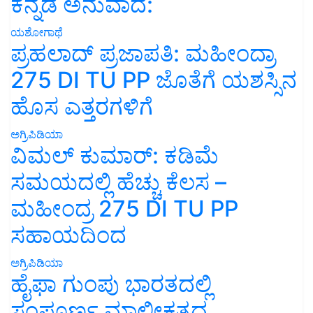
ಕನ್ನಡ ಅನುವಾದ:
ಯಶೋಗಾಥೆ
ಪ್ರಹಲಾದ್ ಪ್ರಜಾಪತಿ: ಮಹೀಂದ್ರಾ
275 DI TU PP ಜೊತೆಗೆ ಯಶಸ್ಸಿನ
ಹೊಸ ಎತ್ತರಗಳಿಗೆ
ಅಗ್ರಿಪಿಡಿಯಾ
ವಿಮಲ್ ಕುಮಾರ್: ಕಡಿಮೆ
ಸಮಯದಲ್ಲಿ ಹೆಚ್ಚು ಕೆಲಸ –
ಮಹೀಂದ್ರ 275 DI TU PP
ಸಹಾಯದಿಂದ
ಅಗ್ರಿಪಿಡಿಯಾ
ಹೈಫಾ ಗುಂಪು ಭಾರತದಲ್ಲಿ
ಸಂಪೂರ್ಣ ಮಾಲೀಕತ್ವದ