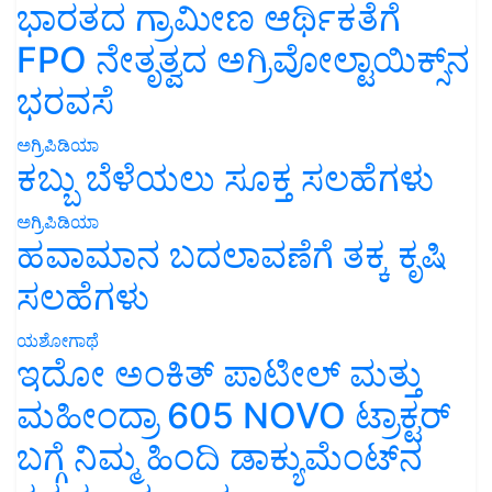
ಭಾರತದ ಗ್ರಾಮೀಣ ಆರ್ಥಿಕತೆಗೆ
FPO ನೇತೃತ್ವದ ಅಗ್ರಿವೋಲ್ಟಾಯಿಕ್ಸ್‌ನ
ಭರವಸೆ
ಅಗ್ರಿಪಿಡಿಯಾ
ಕಬ್ಬು ಬೆಳೆಯಲು ಸೂಕ್ತ ಸಲಹೆಗಳು
ಅಗ್ರಿಪಿಡಿಯಾ
ಹವಾಮಾನ ಬದಲಾವಣೆಗೆ ತಕ್ಕ ಕೃಷಿ
ಸಲಹೆಗಳು
ಯಶೋಗಾಥೆ
ಇದೋ ಅಂಕಿತ್ ಪಾಟೀಲ್ ಮತ್ತು
ಮಹೀಂದ್ರಾ 605 NOVO ಟ್ರಾಕ್ಟರ್
ಬಗ್ಗೆ ನಿಮ್ಮ ಹಿಂದಿ ಡಾಕ್ಯುಮೆಂಟ್‌ನ