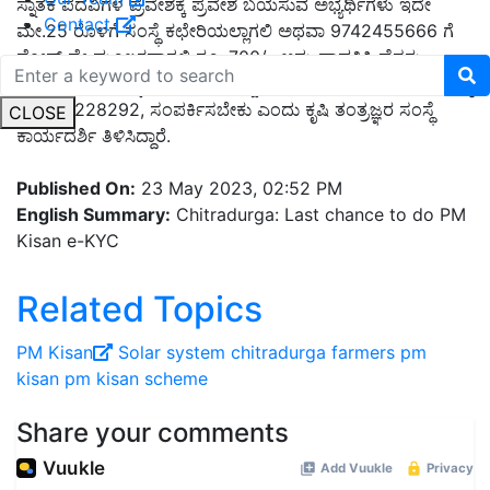
ಸ್ನಾತಕ ಪದವಿಗಳ ಪ್ರವೇಶಕ್ಕೆ ಪ್ರವೇಶ ಬಯಸುವ ಅಭ್ಯರ್ಥಿಗಳು ಇದೇ
Contact
ಮೇ.25 ರೊಳಗೆ ಸಂಸ್ಥೆ ಕಛೇರಿಯಲ್ಲಾಗಲಿ ಅಥವಾ 9742455666 ಗೆ
ಫೋನ್ ಪೇ ಮೂಲಕವಾಗಲಿ ರೂ. 700/- ಅನ್ನು ಪಾವತಿಸಿ ಹೆಸರು
ನೊಂದಾಯಿಸಿ ಕೊಳ್ಳಬಹುದಾಗಿದೆ. ಹೆಚ್ಚಿನ ಮಾಹಿತಿಗಾಗಿ ದೂರವಾಣಿ ಸಂಖ್ಯೆ
08194-228292, ಸಂಪರ್ಕಿಸಬೇಕು ಎಂದು ಕೃಷಿ ತಂತ್ರಜ್ಞರ ಸಂಸ್ಥೆ
CLOSE
ಕಾರ್ಯದರ್ಶಿ ತಿಳಿಸಿದ್ದಾರೆ.
Published On:
23 May 2023, 02:52 PM
English Summary:
Chitradurga: Last chance to do PM
Kisan e-KYC
Related Topics
PM Kisan
Solar system
chitradurga
farmers
pm
kisan
pm kisan scheme
Share your comments