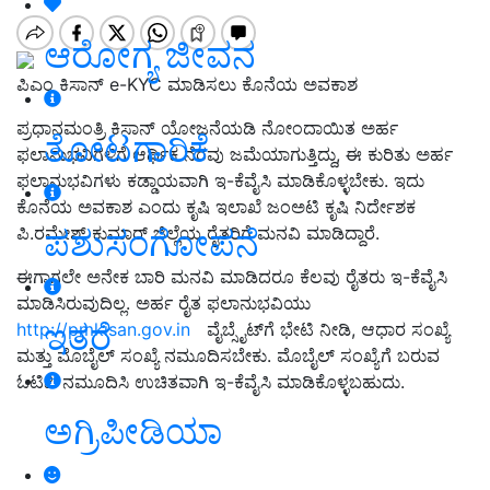
ಆರೋಗ್ಯ ಜೀವನ
ಪಿಎಂ ಕಿಸಾನ್‌ e-KYC ಮಾಡಿಸಲು ಕೊನೆಯ ಅವಕಾಶ
ಪ್ರಧಾನಮಂತ್ರಿ ಕಿಸಾನ್ ಯೋಜನೆಯಡಿ ನೋಂದಾಯಿತ ಅರ್ಹ
ತೋಟಗಾರಿಕೆ
ಫಲಾನುಭವಿಗಳಿಗೆ ಆರ್ಥಿಕ ನೆರವು ಜಮೆಯಾಗುತ್ತಿದ್ದು, ಈ ಕುರಿತು ಅರ್ಹ
ಫಲಾನುಭವಿಗಳು ಕಡ್ಡಾಯವಾಗಿ ಇ-ಕೆವೈಸಿ ಮಾಡಿಕೊಳ್ಳಬೇಕು. ಇದು
ಕೊನೆಯ ಅವಕಾಶ ಎಂದು ಕೃಷಿ ಇಲಾಖೆ ಜಂಅಟಿ ಕೃಷಿ ನಿರ್ದೇಶಕ
ಪಶುಸಂಗೋಪನೆ
ಪಿ.ರಮೇಶ್ ಕುಮಾರ್ ಜಿಲ್ಲೆಯ ರೈತರಿಗೆ ಮನವಿ ಮಾಡಿದ್ದಾರೆ.
ಈಗಾಗಲೇ ಅನೇಕ ಬಾರಿ ಮನವಿ ಮಾಡಿದರೂ ಕೆಲವು ರೈತರು ಇ-ಕೆವೈಸಿ
ಮಾಡಿಸಿರುವುದಿಲ್ಲ. ಅರ್ಹ ರೈತ ಫಲಾನುಭವಿಯು
ಇತರೆ
http://pmkisan.gov.in
ವೈಬ್ಸೈಟ್‍ಗೆ ಭೇಟಿ ನೀಡಿ, ಆಧಾರ ಸಂಖ್ಯೆ
ಮತ್ತು ಮೊಬೈಲ್ ಸಂಖ್ಯೆ ನಮೂದಿಸಬೇಕು. ಮೊಬೈಲ್ ಸಂಖ್ಯೆಗೆ ಬರುವ
ಓಟಿಪಿ ನಮೂದಿಸಿ ಉಚಿತವಾಗಿ ಇ-ಕೆವೈಸಿ ಮಾಡಿಕೊಳ್ಳಬಹುದು.
ಅಗ್ರಿಪೀಡಿಯಾ