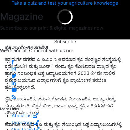
Take a quiz and test your agriculture knowledge
Magazine
Subscribe to our print & digital magazines now
Subscribe
ಕೃಷಿ ಪ್ರಾಯೋಗಿಕ ತರಬೇತಿ
We're social. Connect with us on:
ಚಿತ್ರದುರ್ಗ ನಗರದ ಎ.ಪಿ.ಎಂ.ಸಿ ಆವರಣದ ಕೃಷಿ ತಂತ್ರಜ್ಞರ ಸಂಸ್ಥೆಯಲ್ಲಿ
ಇದೇ ಮೇ.31 ಮತ್ತು ಜೂನ್ 1 ರಂದು ಕೃಷಿ ಕೋಟಾದಡಿ ರಾಜ್ಯದ ಕೃಷಿ
ಹಾಗೂ ಸಂಬಂಧಿತ ವಿಶ್ವ ವಿದ್ಯಾನಿಲಯಗಳಿಗೆ 2023-24ನೇ ಸಾಲಿನ
ಪ್ರವೇಶ ಬಯಸುವ ವಿದ್ಯಾರ್ಥಿಗಳಿಗೆ ಕೃಷಿ ಪ್ರಾಯೋಗಿಕ ತರಬೇತಿ
ಹಮ್ಮಿಕೊಳ್ಳಲಾಗಿದೆ.
ಕೃಷಿ, ತೋಟಗಾರಿಕೆ, ಪಶುಸಂಗೋಪನೆ, ಮೀನುಗಾರಿಕೆ, ಅರಣ್ಯ, ರೇಷ್ಮೆ,
ಹಣ್ಣು, ತರಕಾರಿ, ಬಿತ್ತನೆ ಬೀಜ, ಆಹಾರ ಧಾನ್ಯ, ಕೃಷಿ ಪರಿಕರಗಳ ಬಗ್ಗೆ
More Links
ಪರಿಚಯಿಸಲಾಗುತ್ತದೆ.
About us
Directory
ಕರ್ನಾಟಕ ರಾಜ್ಯದ ಕೃಷಿ ಮತ್ತು ಕೃಷಿ ಸಂಬಂಧಿತ ವಿಶ್ವ ವಿದ್ಯಾನಿಲಯಗಳಲ್ಲಿ
Our Team