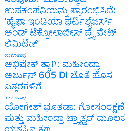
ಉಪಕಂಪನಿಯನ್ನು ಪ್ರಾರಂಭಿಸಿದೆ:
‘ಹೈಫಾ ಇಂಡಿಯಾ ಫರ್ಟಿಲೈಜರ್ಸ್
ಅಂಡ್ ಟೆಕ್ನೋಲಾಜೀಸ್ ಪ್ರೈವೇಟ್
ಲಿಮಿಟೆಡ್’
ಯಶೋಗಾಥೆ
ಅಭಿಷೇಕ್ ತ್ಯಾಗಿ: ಮಹೀಂದ್ರಾ
ಅರ್ಜುನ್ 605 DI ಜೊತೆ ಹೊಸ
ಎತ್ತರಗಳಿಗೆ
ಯಶೋಗಾಥೆ
ಯೋಗೇಶ್ ಭೂತಡಾ: ಗೋಸಂರಕ್ಷಣೆ
ಮತ್ತು ಮಹೀಂದ್ರಾ ಟ್ರ್ಯಾಕ್ಟರ್ ಮೂಲಕ
ಯಶಸ್ಸಿನ ಕಥೆ