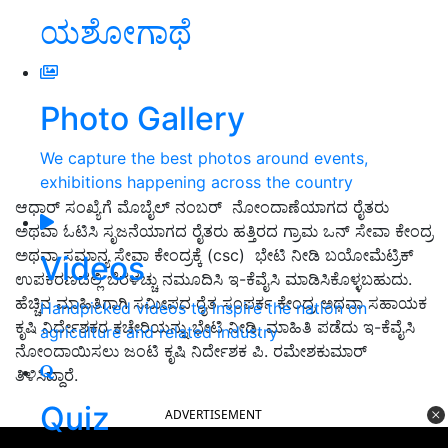
ಯಶೋಗಾಥೆ
Photo Gallery
We capture the best photos around events,
exhibitions happening across the country
ಆಧಾರ್ ಸಂಖ್ಯೆಗೆ ಮೊಬೈಲ್ ನಂಬರ್ ನೋಂದಾಣೆಯಾಗದ ರೈತರು
ಅಥವಾ ಓಟಿಸಿ ಸೃಜನೆಯಾಗದ ರೈತರು ಹತ್ತಿರದ ಗ್ರಾಮ ಒನ್ ಸೇವಾ ಕೇಂದ್ರ
ಅಥವಾ ಸಮಾನ್ಯ ಸೇವಾ ಕೇಂದ್ರಕ್ಕೆ (csc) ಭೇಟಿ ನೀಡಿ ಬಯೋಮೆಟ್ರಿಕ್
Videos
ಉಪಕರಣದಲ್ಲಿ ಬೆರಳಚ್ಚು ನಮೂದಿಸಿ ಇ-ಕೆವೈಸಿ ಮಾಡಿಸಿಕೊಳ್ಳಬಹುದು.
ಹೆಚ್ಚಿನ ಮಾಹಿತಿಗಾಗಿ ಸಮೀಪದ ರೈತ ಸಂಪರ್ಕ ಕೇಂದ್ರ ಅಥವಾ ಸಹಾಯಕ
Handpicked videos to inspire the nation on
ಕೃಷಿ ನಿರ್ದೇಶಕರ ಕಚೇರಿಯನ್ನು ಭೇಟಿ ನೀಡಿ, ಮಾಹಿತಿ ಪಡೆದು ಇ-ಕೆವೈಸಿ
agriculture and related industry
ನೋಂದಾಯಿಸಲು ಜಂಟಿ ಕೃಷಿ ನಿರ್ದೇಶಕ ಪಿ. ರಮೇಶಕುಮಾರ್
ತಿಳಿಸಿದ್ದಾರೆ.
Quiz
ADVERTISEMENT