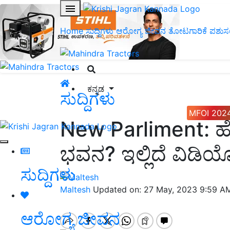
Home
ಸುದ್ದಿಗಳು
ಆರೋಗ್ಯ ಜೀವನ
ತೋಟಗಾರಿಕೆ
ಪಶುಸ
ಕನ್ನಡ
ಸುದ್ದಿಗಳು
MFOI 202
New Parliment: ಹೇ
ಭವನ? ಇಲ್ಲಿದೆ ವಿಡಿ
ಸುದ್ದಿಗಳು
Maltesh
Updated on: 27 May, 2023 9:59 A
ಆರೋಗ್ಯ ಜೀವನ