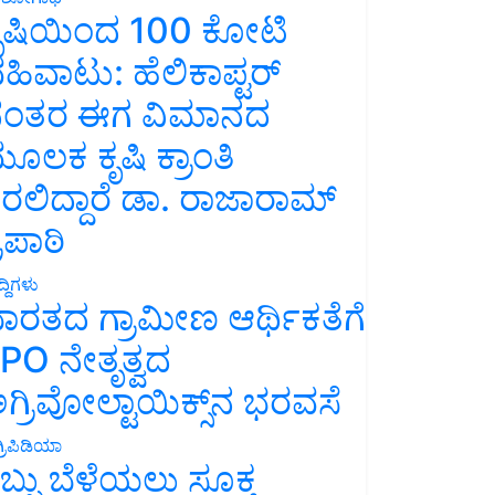
ೃಷಿಯಿಂದ 100 ಕೋಟಿ
ಹಿವಾಟು: ಹೆಲಿಕಾಪ್ಟರ್
ಂತರ ಈಗ ವಿಮಾನದ
ೂಲಕ ಕೃಷಿ ಕ್ರಾಂತಿ
ರಲಿದ್ದಾರೆ ಡಾ. ರಾಜಾರಾಮ್
್ರಿಪಾಠಿ
್ದಿಗಳು
ಾರತದ ಗ್ರಾಮೀಣ ಆರ್ಥಿಕತೆಗೆ
PO ನೇತೃತ್ವದ
ಗ್ರಿವೋಲ್ಟಾಯಿಕ್ಸ್‌ನ ಭರವಸೆ
್ರಿಪಿಡಿಯಾ
ಬ್ಬು ಬೆಳೆಯಲು ಸೂಕ್ತ