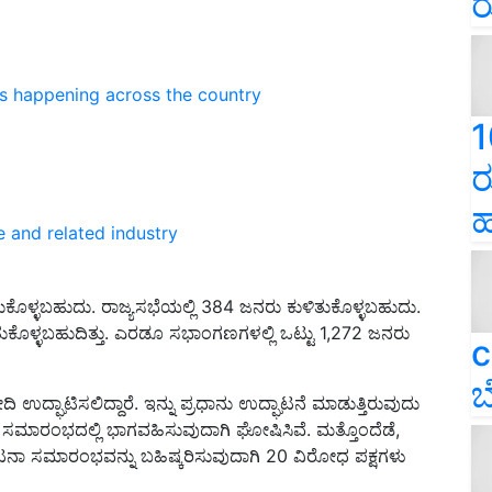
ರ
ns happening across the country
1
ರ
ಹ
e and related industry
ಳ್ಳಬಹುದು. ರಾಜ್ಯಸಭೆಯಲ್ಲಿ 384 ಜನರು ಕುಳಿತುಕೊಳ್ಳಬಹುದು.
ುಕೊಳ್ಳಬಹುದಿತ್ತು. ಎರಡೂ ಸಭಾಂಗಣಗಳಲ್ಲಿ ಒಟ್ಟು 1,272 ಜನರು
c
ಬ
್ಘಾಟಿಸಲಿದ್ದಾರೆ. ಇನ್ನು ಪ್ರಧಾನು ಉದ್ಘಾಟನೆ ಮಾಡುತ್ತಿರುವುದು
ನಾ ಸಮಾರಂಭದಲ್ಲಿ ಭಾಗವಹಿಸುವುದಾಗಿ ಘೋಷಿಸಿವೆ. ಮತ್ತೊಂದೆಡೆ,
 ಸಮಾರಂಭವನ್ನು ಬಹಿಷ್ಕರಿಸುವುದಾಗಿ 20 ವಿರೋಧ ಪಕ್ಷಗಳು