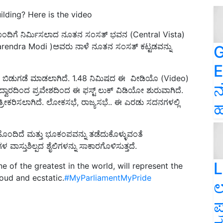
ilding? Here is the video
ನದೊಂದಿಗೆ ನಿರ್ಮಿಸಲಾದ ನೂತನ ಸಂಸತ್ ಭವನ (Central Vista)
( Narendra Modi )ಅವರು ನಾಳೆ ನೂತನ ಸಂಸತ್ ಕಟ್ಟಡವನ್ನು
G
E
ಯೋ ಬಿಡುಗಡೆ ಮಾಡಲಾಗಿದೆ. 1.48 ನಿಮಿಷದ ಈ ವೀಡಿಯೊ (Video)
ನ
ಯ ದ್ವಾರದಿಂದ ಪ್ರವೇಶದಿಂದ ಈ ಫಸ್ಟ್ ಲುಕ್ ವಿಡಿಯೋ ಶುರುವಾಗಿದೆ.
ರೀಕರಿಸಲಾಗಿದೆ. ಲೋಕಸಭೆ, ರಾಜ್ಯಸಭೆ.. ಈ ಎರಡು ಸದನಗಳಲ್ಲಿ
ಹ
ಹೊಂದಿದೆ ಮತ್ತು ಭೂಕಂಪವನ್ನು ತಡೆದುಕೊಳ್ಳುವಂತೆ
ವಾಸ್ತುಶಿಲ್ಪದ ಶೈಲಿಗಳನ್ನು ಸಾಕಾರಗೊಳಿಸುತ್ತದೆ.
L
 of the greatest in the world, will represent the
oud and ecstatic.
#MyParliamentMyPride
ಲ
ಪ