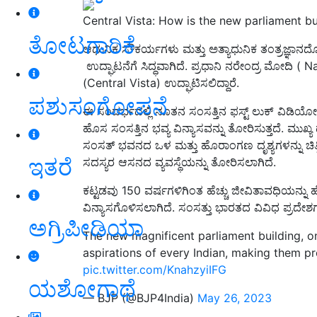
Central Vista: How is the new parliament bu
ತೋಟಗಾರಿಕೆ
ಆಧುನಿಕ ಸೌಕರ್ಯಗಳು ಮತ್ತು ಅತ್ಯಾಧುನಿಕ ತಂತ್ರಜ್ಞಾ
ಉದ್ಘಾಟನೆಗೆ ಸಿದ್ಧವಾಗಿದೆ. ಪ್ರಧಾನಿ ನರೇಂದ್ರ ಮೋದಿ 
(Central Vista) ಉದ್ಘಾಟಿಸಲಿದ್ದಾರೆ.
ಪಶುಸಂಗೋಪನೆ
ಈ ಸಂದರ್ಭದಲ್ಲಿ ನೂತನ ಸಂಸತ್ತಿನ ಫಸ್ಟ್ ಲುಕ್ ವಿಡಿ
ಹೊಸ ಸಂಸತ್ತಿನ ಭವ್ಯ ವಿನ್ಯಾಸವನ್ನು ತೋರಿಸುತ್ತದೆ. ಮುಖ್
ಸಂಸತ್ ಭವನದ ಒಳ ಮತ್ತು ಹೊರಾಂಗಣ ದೃಶ್ಯಗಳನ್ನು ಚಿತ್
ಇತರೆ
ಸದಸ್ಯರ ಆಸನದ ವ್ಯವಸ್ಥೆಯನ್ನು ತೋರಿಸಲಾಗಿದೆ.
ಕಟ್ಟಡವು 150 ವರ್ಷಗಳಿಗಿಂತ ಹೆಚ್ಚು ಜೀವಿತಾವಧಿಯನ್ನು 
ವಿನ್ಯಾಸಗೊಳಿಸಲಾಗಿದೆ. ಸಂಸತ್ತು ಭಾರತದ ವಿವಿಧ ಪ್ರದೇಶಗಳ 
ಅಗ್ರಿಪೀಡಿಯಾ
The new magnificent parliament building, one
aspirations of every Indian, making them pr
pic.twitter.com/KnahzyiIFG
ಯಶೋಗಾಥೆ
— BJP (@BJP4India)
May 26, 2023