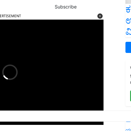
ಕ
Subscribe
ERTISEMENT
ಉ
ವ
L
ಯ