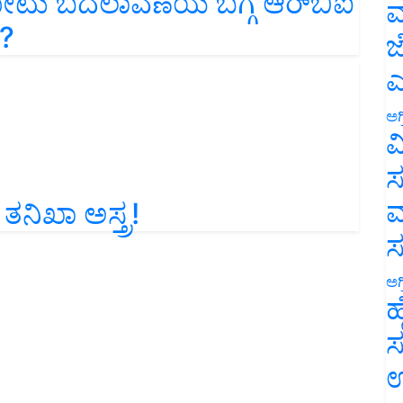
ಮ
 ?
ಜ
ಎ
ಅಗ
ವ
ಸ
ತನಿಖಾ ಅಸ್ತ್ರ!
ಮ
ಅಗ
ಹ
ಸ
ಉ