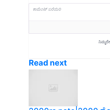
Read next
2000rs note|2000 ನೋಟ