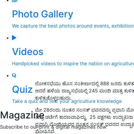
Photo Gallery
We capture the best photos around events, exhibitio
Videos
Handpicked videos to inspire the nation on agricultur
ಲೋಕಸಭೆಯು ಹೊಸ ಸಂಕೀರ್ಣದಲ್ಲಿ 888 ಜನರು ಕುಳಿತುಕೊ
Quiz
ಆದರೆ ಹಳೆಯ ರಾಜ್ಯಸಭೆಯಲ್ಲಿ 245 ಮಂದಿ ಮಾತ್ರ ಕುಳಿತ
ಕುಳಿತುಕೊಳ್ಳಬಹುದು.
Take a quiz and test your agriculture knowledge
ಮೇ 28ರಂದು ನೂತನ ಸಂಸತ್ ಭವನವನ್ನು ಪ್ರಧಾನಿ ಮೋದಿ ಉದ
Magazine
ತೀವ್ರ ಚರ್ಚೆಗೆ ಕಾರಣವಾಘಿದ್ದು, 25 ಪಕ್ಷಗಳು ಉದ್ಘಾಟ
ಪ್ರಧಾನಿ ಮೋದಿಯವರ ನೂತನ ಸಂಸತ್ ಭವನದ ಉದ್ಘಾಟನಾ
Subscribe to our print & digital magazines now
ಘೋಷಿಸಿವೆ.