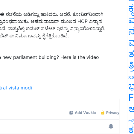
ಕ
 ರಚನೆಯ ಅಡಿಗಲ್ಲು ಹಾಕಿದರು. ಆದರೆ. ಕೋವಿಡ್‌ನಿಂದಾಗಿ
ಣ ಪ್ರಾರಂಭವಾಯಿತು. ಅಹಮದಾಬಾದ್ ಮೂಲದ HCP ವಿನ್ಯಾಸ
ವ
. ವಾಸ್ತುಶಿಲ್ಪಿ ಬಿಮಲ್ ಪಟೇಲ್ ಇದನ್ನು ವಿನ್ಯಾಸಗೊಳಿಸಿದ್ದಾರೆ.
ನ
ಿಮಿಟೆಡ್ ಈ ನಿರ್ಮಾಣವನ್ನು ಕೈಗೆತ್ತಿಕೊಂಡಿದೆ.
ಮ
e new parliament building? Here is the video
ತ
ತ
ಸುದ
ral vista
modi
ಭ
F
ಅ
ಅಗ
ಕ