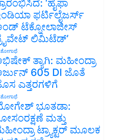
್ರಾರಂಭಿಸಿದೆ: ‘ಹೈಫಾ
ಂಡಿಯಾ ಫರ್ಟಿಲೈಜರ್ಸ್
ಂಡ್ ಟೆಕ್ನೋಲಾಜೀಸ್
್ರೈವೇಟ್ ಲಿಮಿಟೆಡ್’
ಶೋಗಾಥೆ
ಭಿಷೇಕ್ ತ್ಯಾಗಿ: ಮಹೀಂದ್ರಾ
ರ್ಜುನ್ 605 DI ಜೊತೆ
ೊಸ ಎತ್ತರಗಳಿಗೆ
ಶೋಗಾಥೆ
ೋಗೇಶ್ ಭೂತಡಾ:
ೋಸಂರಕ್ಷಣೆ ಮತ್ತು
ಹೀಂದ್ರಾ ಟ್ರ್ಯಾಕ್ಟರ್ ಮೂಲಕ