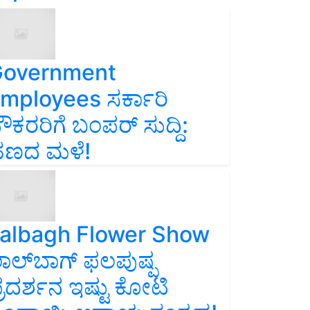
overnment
mployees ಸರ್ಕಾರಿ
ೌಕರರಿಗೆ ಬಂಪರ್‌ ಸುದ್ದಿ:
ಣದ ಮಳೆ!
albagh Flower Show
ಾಲ್‌ಬಾಗ್ ಫಲಪುಷ್ಪ
್ರದರ್ಶನ ಇಷ್ಟು ಕೋಟಿ