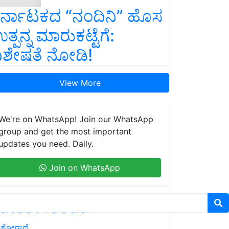
ರ್ನಾಟಕದ “ನಂದಿನಿ” ಹೊಸ
ತ್ಪನ್ನ ಮಾರುಕಟ್ಟೆಗೆ:
ಿಶೇಷತೆ ನೋಡಿ!
View More
We're on WhatsApp! Join our WhatsApp
group and get the most important
updates you need. Daily.
Join on WhatsApp
atest feeds
ಶೋಗಾಥೆ