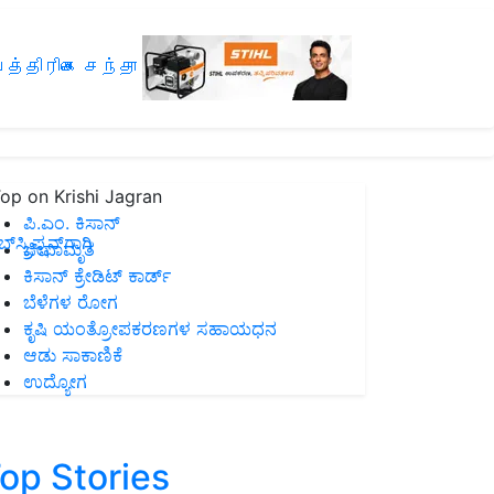
த்திரிகை சந்தா
op on Krishi Jagran
ಪಿ.ಎಂ. ಕಿಸಾನ್
ಸ್ಕ್ರಿಪ್ಷನ್‌ಗಾಗಿ
ಜೀವಾಮೃತ
ಕಿಸಾನ್ ಕ್ರೇಡಿಟ್ ಕಾರ್ಡ್
ಬೆಳೆಗಳ ರೋಗ
ಕೃಷಿ ಯಂತ್ರೋಪಕರಣಗಳ ಸಹಾಯಧನ
ಆಡು ಸಾಕಾಣಿಕೆ
ಉದ್ಯೋಗ
op Stories