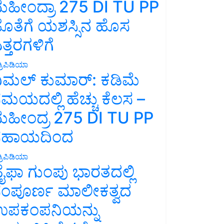
ಹೀಂದ್ರಾ 275 DI TU PP
ೊತೆಗೆ ಯಶಸ್ಸಿನ ಹೊಸ
ತ್ತರಗಳಿಗೆ
್ರಿಪಿಡಿಯಾ
ಿಮಲ್ ಕುಮಾರ್: ಕಡಿಮೆ
ಮಯದಲ್ಲಿ ಹೆಚ್ಚು ಕೆಲಸ –
ಹೀಂದ್ರ 275 DI TU PP
ಸಹಾಯದಿಂದ
್ರಿಪಿಡಿಯಾ
ೈಫಾ ಗುಂಪು ಭಾರತದಲ್ಲಿ
ಂಪೂರ್ಣ ಮಾಲೀಕತ್ವದ
ಪಕಂಪನಿಯನ್ನು