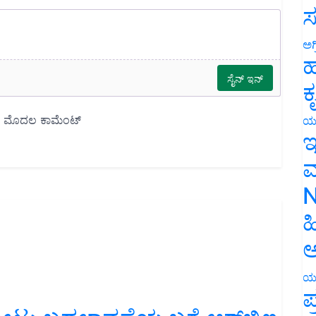
ಸ
ಅಗ
ಹ
ಕ
ಯ
ಇ
ಮ
N
ಹ
ಅ
ಯ
ಪ
ು ಬದಲಾವಣೆಯ ಬಗ್ಗೆ ಆರ್‌ಬಿಐ