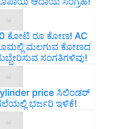
ೂಪಾಯಿ ಆದಾಯ ಸಂಗ್ರಹ!
0 ಕೋಟಿ ರೂ ಕೋಣ! AC
ೂಮಲ್ಲಿ ಮಲಗುವ ಕೋಣದ
ುಬ್ಬೇರಿಸುವ ಸಂಗತಿಗಳಿವು!
ylinder price ಸಿಲಿಂಡರ್‌
ೆಲೆಯಲ್ಲಿ ಭರ್ಜರಿ ಇಳಿಕೆ!