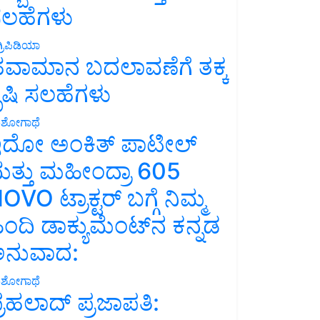
ಲಹೆಗಳು
್ರಿಪಿಡಿಯಾ
ವಾಮಾನ ಬದಲಾವಣೆಗೆ ತಕ್ಕ
ೃಷಿ ಸಲಹೆಗಳು
ಶೋಗಾಥೆ
ದೋ ಅಂಕಿತ್ ಪಾಟೀಲ್
ತ್ತು ಮಹೀಂದ್ರಾ 605
OVO ಟ್ರಾಕ್ಟರ್ ಬಗ್ಗೆ ನಿಮ್ಮ
ಿಂದಿ ಡಾಕ್ಯುಮೆಂಟ್‌ನ ಕನ್ನಡ
ನುವಾದ:
ಶೋಗಾಥೆ
್ರಹಲಾದ್ ಪ್ರಜಾಪತಿ: