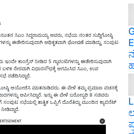
s
G
್ಲಿ ನೂತನ ಸಿಎಂ ಸಿದ್ದರಾಮಯ್ಯ ಅವರು, ಸಭೆಯ ನಂತರ ಸುದ್ದಿಗೋಷ್ಠಿ
E
ಿಗಳನ್ನು ಈಡೇರಿಸುವುದಾಗಿ ಅಧಿಕೃತವಾಗಿ ಘೋಷಣೆ ಮಾಡಿದ್ದು, ಸಂಪುಟ
ನ
ಂದೇ ಕಾಂಗ್ರೆಸ್‌ ನೀಡಿದ 5 ಗ್ಯಾರಂಟಿಗಳನ್ನು ಈಡೇರಿಸುವುದಾಗಿ
ಹ
ಬಳಿಕ ನೇರವಾಗಿ ವಿಧಾನಸೌಧಕ್ಕೆ ಆಗಮಿಸಿದ ಸಿಎಂ, ಉಪ
 ನಡೆದಿಸಿದ್ದಾರೆ.
ಷ್ಠಿ ಆಯೋಜಿಸಿ ಮಾತನಾಡಿದರು. ಈ ವೇಳೆ ತಮ್ಮ ಪ್ರಮಾಣ ವಚನಕ್ಕೆ
್ಯವಾದಗಳನ್ನು ಅರ್ಪಿಸಿದ್ದಾರೆ. ಇನ್ನು ಈ ವೇಳೆ ಬರೋಬ್ಬರಿ 8 ಸಚಿವರು
L
ಗೆ ಸಂಪುಟ ಸಭೆಯಲ್ಲಿ ತಾತ್ವಿಕ ಒಪ್ಪಿಗೆ ದೊರೆತಿದ್ದು ಮುಂದಿನ ಕ್ಯಾಬಿನೆಟ್‌
ೀಡಿದ್ದಾರೆ.
ಲ
ಪ
ERTISEMENT