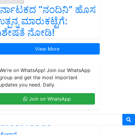
ರ್ನಾಟಕದ “ನಂದಿನಿ” ಹೊಸ
ತ್ಪನ್ನ ಮಾರುಕಟ್ಟೆಗೆ:
ಿಶೇಷತೆ ನೋಡಿ!
View More
We're on WhatsApp! Join our WhatsApp
group and get the most important
updates you need. Daily.
Join on WhatsApp
atest feeds
ಶೋಗಾಥೆ