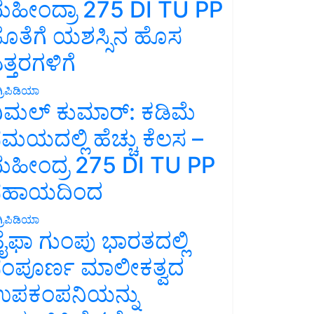
ಹೀಂದ್ರಾ 275 DI TU PP
ೊತೆಗೆ ಯಶಸ್ಸಿನ ಹೊಸ
ತ್ತರಗಳಿಗೆ
್ರಿಪಿಡಿಯಾ
ಿಮಲ್ ಕುಮಾರ್: ಕಡಿಮೆ
ಮಯದಲ್ಲಿ ಹೆಚ್ಚು ಕೆಲಸ –
ಹೀಂದ್ರ 275 DI TU PP
ಸಹಾಯದಿಂದ
್ರಿಪಿಡಿಯಾ
ೈಫಾ ಗುಂಪು ಭಾರತದಲ್ಲಿ
ಂಪೂರ್ಣ ಮಾಲೀಕತ್ವದ
ಪಕಂಪನಿಯನ್ನು