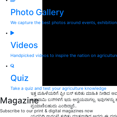
Photo Gallery
We capture the best photos around events, exhibitio
Videos
Handpicked videos to inspire the nation on agricultur
Quiz
Take a quiz and test your agriculture knowledge
ಇತ್ತ ಮಹಿಳೆಯರಿಗೆ ಫ್ರೀ ಬಸ್‌ ಕುರಿತು ಮಾಹಿತಿ ನೀಡಿದ
Magazine
ಐಶಾರಾಮಿ ಬಸ್‌ಗಳಿಗೆ ಇದು ಅನ್ವಯವಾಗಲ್ಲ. ಇವುಗಳನ್ನು 
ಪ್ರಯಾಣಿಬಹುದು ಎಂದಿದ್ದಾರೆ..
Subscribe to our print & digital magazines now
ಯವನಿಧಿ ಗ್ಯಾರಂಟಿ ಕುರಿತು ಮಾತನಾಡಿದ ಅವರು ಈ ವರ್ಷದಲ