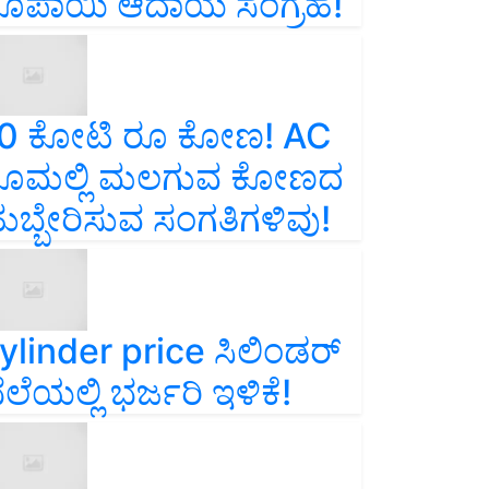
ೂಪಾಯಿ ಆದಾಯ ಸಂಗ್ರಹ!
0 ಕೋಟಿ ರೂ ಕೋಣ! AC
ೂಮಲ್ಲಿ ಮಲಗುವ ಕೋಣದ
ುಬ್ಬೇರಿಸುವ ಸಂಗತಿಗಳಿವು!
ylinder price ಸಿಲಿಂಡರ್‌
ೆಲೆಯಲ್ಲಿ ಭರ್ಜರಿ ಇಳಿಕೆ!