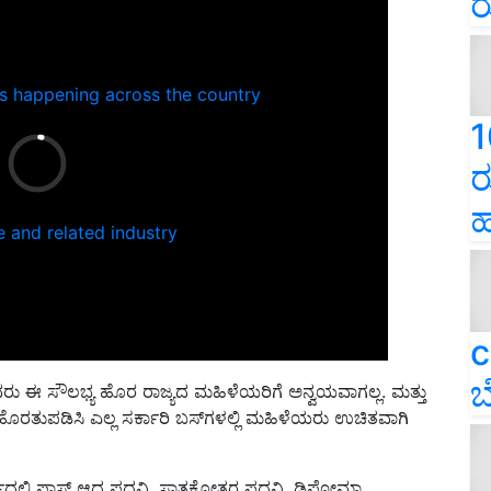
ರ
ns happening across the country
1
ರ
ಹ
e and related industry
c
ಬ
 ಅವರು ಈ ಸೌಲಭ್ಯ ಹೊರ ರಾಜ್ಯದ ಮಹಿಳೆಯರಿಗೆ ಅನ್ವಯವಾಗಲ್ಲ. ಮತ್ತು
ಹೊರತುಪಡಿಸಿ ಎಲ್ಲ ಸರ್ಕಾರಿ ಬಸ್‌ಗಳಲ್ಲಿ ಮಹಿಳೆಯರು ಉಚಿತವಾಗಿ
್ಲಿ ಪಾಸ್‌ ಆದ ಪದವಿ, ಸ್ನಾತಕೋತ್ತರ ಪದವಿ, ಡಿಪ್ಲೋಮಾ