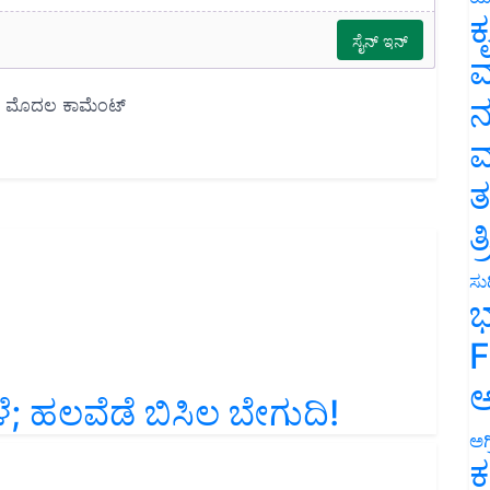
ಕ
ವ
ನ
ಮ
ತ
ತ
ಸುದ
ಭ
F
ಅ
ೆ; ಹಲವೆಡೆ ಬಿಸಿಲ ಬೇಗುದಿ!
ಅಗ
ಕ