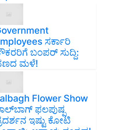
overnment
mployees ಸರ್ಕಾರಿ
ೌಕರರಿಗೆ ಬಂಪರ್‌ ಸುದ್ದಿ:
ಣದ ಮಳೆ!
albagh Flower Show
ಾಲ್‌ಬಾಗ್ ಫಲಪುಷ್ಪ
್ರದರ್ಶನ ಇಷ್ಟು ಕೋಟಿ