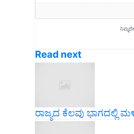
Read next
ರಾಜ್ಯದ ಕೆಲವು ಭಾಗದಲ್ಲಿ ಮಳ