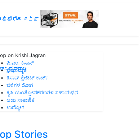
த்திரிகை சந்தா
op on Krishi Jagran
ಪಿ.ಎಂ. ಕಿಸಾನ್
ಸ್ಕ್ರಿಪ್ಷನ್‌ಗಾಗಿ
ಜೀವಾಮೃತ
ಕಿಸಾನ್ ಕ್ರೇಡಿಟ್ ಕಾರ್ಡ್
ಬೆಳೆಗಳ ರೋಗ
ಕೃಷಿ ಯಂತ್ರೋಪಕರಣಗಳ ಸಹಾಯಧನ
ಆಡು ಸಾಕಾಣಿಕೆ
ಉದ್ಯೋಗ
op Stories