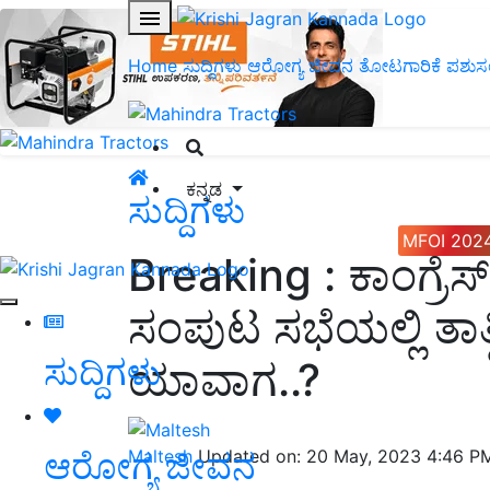
Home
ಸುದ್ದಿಗಳು
ಆರೋಗ್ಯ ಜೀವನ
ತೋಟಗಾರಿಕೆ
ಪಶುಸ
ಕನ್ನಡ
ಸುದ್ದಿಗಳು
MFOI 202
Breaking : ಕಾಂಗ್ರೆಸ್
ಸಂಪುಟ ಸಭೆಯಲ್ಲಿ ತಾತ್ವಿ
ಸುದ್ದಿಗಳು
ಯಾವಾಗ..?
ಆರೋಗ್ಯ ಜೀವನ
Maltesh
Updated on: 20 May, 2023 4:46 P