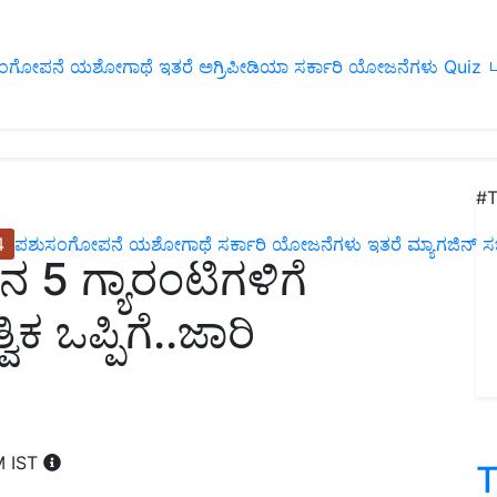
ಂಗೋಪನೆ
ಯಶೋಗಾಥೆ
ಇತರೆ
ಅಗ್ರಿಪೀಡಿಯಾ
ಸರ್ಕಾರಿ ಯೋಜನೆಗಳು
Quiz
ப
#T
4
ಪಶುಸಂಗೋಪನೆ
ಯಶೋಗಾಥೆ
ಸರ್ಕಾರಿ ಯೋಜನೆಗಳು
ಇತರೆ
ಮ್ಯಾಗಜಿನ್‌ ಸಬ್‌
‌ನ 5 ಗ್ಯಾರಂಟಿಗಳಿಗೆ
ಕ ಒಪ್ಪಿಗೆ..ಜಾರಿ
M IST
T