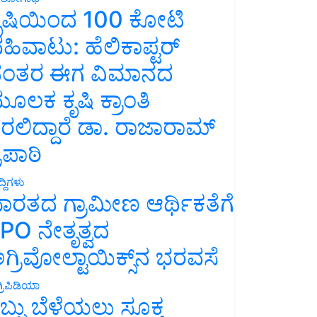
ೃಷಿಯಿಂದ 100 ಕೋಟಿ
ಹಿವಾಟು: ಹೆಲಿಕಾಪ್ಟರ್
ಂತರ ಈಗ ವಿಮಾನದ
ೂಲಕ ಕೃಷಿ ಕ್ರಾಂತಿ
ರಲಿದ್ದಾರೆ ಡಾ. ರಾಜಾರಾಮ್
್ರಿಪಾಠಿ
್ದಿಗಳು
ಾರತದ ಗ್ರಾಮೀಣ ಆರ್ಥಿಕತೆಗೆ
PO ನೇತೃತ್ವದ
ಗ್ರಿವೋಲ್ಟಾಯಿಕ್ಸ್‌ನ ಭರವಸೆ
್ರಿಪಿಡಿಯಾ
ಬ್ಬು ಬೆಳೆಯಲು ಸೂಕ್ತ