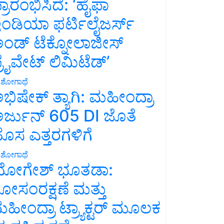
್ರಾರಂಭಿಸಿದೆ: ‘ಹೈಫಾ
ಂಡಿಯಾ ಫರ್ಟಿಲೈಜರ್ಸ್
ಂಡ್ ಟೆಕ್ನೋಲಾಜೀಸ್
್ರೈವೇಟ್ ಲಿಮಿಟೆಡ್’
ಶೋಗಾಥೆ
ಭಿಷೇಕ್ ತ್ಯಾಗಿ: ಮಹೀಂದ್ರಾ
ರ್ಜುನ್ 605 DI ಜೊತೆ
ೊಸ ಎತ್ತರಗಳಿಗೆ
ಶೋಗಾಥೆ
ೋಗೇಶ್ ಭೂತಡಾ:
ೋಸಂರಕ್ಷಣೆ ಮತ್ತು
ಹೀಂದ್ರಾ ಟ್ರ್ಯಾಕ್ಟರ್ ಮೂಲಕ