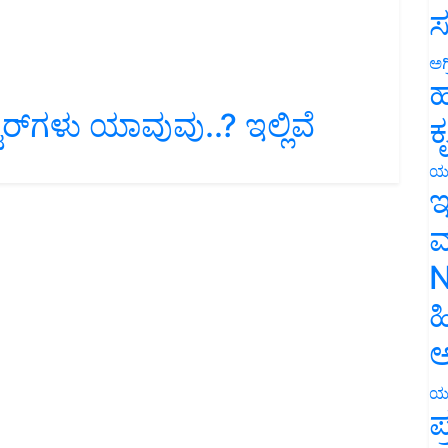
ಸ
ಅಗ
ಹ
ಟರ್‌ಗಳು ಯಾವುವು..? ಇಲ್ಲಿವೆ
ಕ
ಯ
ಇ
ಮ
N
ಹ
ಅ
ಯ
ಪ