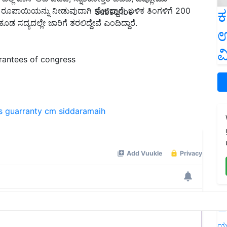
ಿರ ರೂಪಾಯಿಯನ್ನು ನೀಡುವುದಾಗಿ ಹೇಳಿದ್ದಾರೆ. ಬಳಿಕ ತಿಂಗಳಿಗೆ 200
ಕ
Subscribe
ಕೂಡ ಸದ್ಯದಲ್ಲೇ ಜಾರಿಗೆ ತರಲಿದ್ದೇವೆ ಎಂದಿದ್ದಾರೆ.
ಉ
ವ
rantees of congress
s guarranty
cm siddaramaih
L
ಯ