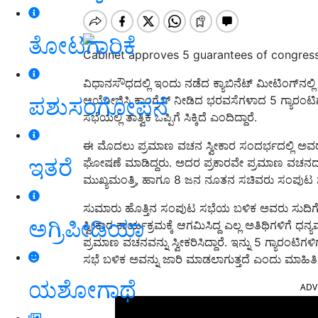
ತೋಟಗಾರಿಕೆ
Cabinet approves 5 guarantees of congres
ವಿಧಾನಸೌಧದಲ್ಲಿ ಇಂದು ನಡೆದ ಕ್ಯಾಬಿನೆಟ್‌ ಮೀಟಿಂಗ್‌ನಲ
ಪಶುಸಂಗೋಪನೆ
ಆಯೋಜಿಸಿ ಕಾಂಗ್ರೆಸ್‌ ನೀಡಿದ ಭರವಸೆಗಳಾದ 5 ಗ್ಯಾರಂಟ
ಸಭೆಯಲ್ಲಿ ತಾತ್ವಿಕ ಒಪ್ಪಿಗೆ ಸಿಕ್ಕಿದೆ ಎಂದಿದ್ದಾರೆ.
ಈ ಮೊದಲು ಪ್ರಮಾಣ ವಚನ ಸ್ವೀಕಾರ ಸಂದರ್ಭದಲ್ಲಿ ಅವರು ಇ
ಇತರೆ
ಘೋಷಣೆ ಮಾಡಿದ್ದರು. ಅದರ ಪ್ರಕಾರವೇ ಪ್ರಮಾಣ ವಚನದ 
ಮುಖ್ಯಮಂತ್ರಿ, ಹಾಗೂ 8 ಜನ ನೂತನ ಸಚಿವರು ಸಂಪುಟ ಸಭೆ
ಸುಮಾರು ಹೊತ್ತಿನ ಸಂಪುಟ ಸಭೆಯ ಬಳಿಕ ಅವರು ಸುದಿಗೋ
ಅಗ್ರಿಪೀಡಿಯಾ
ಸ್ವೀಕಾರ ಕಾರ್ಯಕ್ರಮಕ್ಕೆ ಆಗಮಿಸಿದ್ದ ಎಲ್ಲ ಅತಿಥಿಗಳಿಗೆ ಧನ
ಪ್ರಮಾಣ ವಚನವನ್ನು ಸ್ವೀಕರಿಸಿದ್ದಾರೆ. ಇನ್ನು 5 ಗ್ಯಾರಂಟಿಗಳಿ
ಸಭೆ ಬಳಿಕ ಅವನ್ನು ಜಾರಿ ಮಾಡಲಾಗುತ್ತದೆ ಎಂದು ಮಾಹಿತಿ ನ
ಯಶೋಗಾಥೆ
ADV