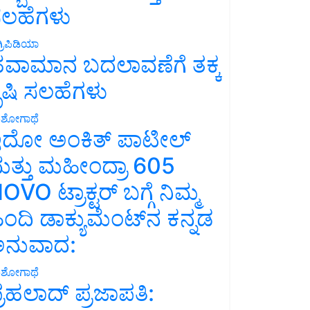
ಲಹೆಗಳು
್ರಿಪಿಡಿಯಾ
ವಾಮಾನ ಬದಲಾವಣೆಗೆ ತಕ್ಕ
ೃಷಿ ಸಲಹೆಗಳು
ಶೋಗಾಥೆ
ದೋ ಅಂಕಿತ್ ಪಾಟೀಲ್
ತ್ತು ಮಹೀಂದ್ರಾ 605
OVO ಟ್ರಾಕ್ಟರ್ ಬಗ್ಗೆ ನಿಮ್ಮ
ಿಂದಿ ಡಾಕ್ಯುಮೆಂಟ್‌ನ ಕನ್ನಡ
ನುವಾದ:
ಶೋಗಾಥೆ
್ರಹಲಾದ್ ಪ್ರಜಾಪತಿ: