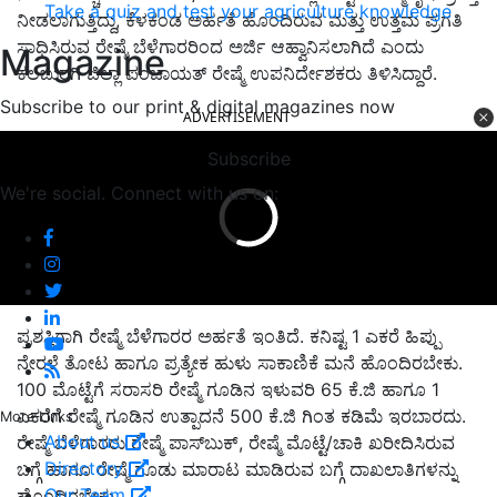
Take a quiz and test your agriculture knowledge
ನೀಡಲಾಗುತ್ತಿದ್ದು, ಕೆಳಕಂಡ ಅರ್ಹತೆ ಹೊಂದಿರುವ ಮತ್ತು ಉತ್ತಮ ಪ್ರಗತಿ
ಸಾಧಿಸಿರುವ ರೇಷ್ಮೆ ಬೆಳೆಗಾರರಿಂದ ಅರ್ಜಿ ಆಹ್ವಾನಿಸಲಾಗಿದೆ ಎಂದು
Magazine
ಕಲಬುರಗಿ ಜಿಲ್ಲಾ ಪಂಚಾಯತ್ ರೇಷ್ಮೆ ಉಪನಿರ್ದೇಶಕರು ತಿಳಿಸಿದ್ದಾರೆ.
Subscribe to our print & digital magazines now
ADVERTISEMENT
Subscribe
We're social. Connect with us on:
ಪ್ರಶಸ್ತಿಗಾಗಿ ರೇಷ್ಮೆ ಬೆಳೆಗಾರರ ಅರ್ಹತೆ ಇಂತಿದೆ. ಕನಿಷ್ಟ 1 ಎಕರೆ ಹಿಪ್ಪು
ನೇರಳೆ ತೋಟ ಹಾಗೂ ಪ್ರತ್ಯೇಕ ಹುಳು ಸಾಕಾಣಿಕೆ ಮನೆ ಹೊಂದಿರಬೇಕು.
100 ಮೊಟ್ಟೆಗೆ ಸರಾಸರಿ ರೇಷ್ಮೆ ಗೂಡಿನ ಇಳುವರಿ 65 ಕೆ.ಜಿ ಹಾಗೂ 1
ಎಕರೆಗೆ ರೇಷ್ಮೆ ಗೂಡಿನ ಉತ್ಪಾದನೆ 500 ಕೆ.ಜಿ ಗಿಂತ ಕಡಿಮೆ ಇರಬಾರದು.
More Links
About us
ರೇಷ್ಮೆ ಬೆಳೆಗಾರರು ರೇಷ್ಮೆ ಪಾಸ್‌ಬುಕ್, ರೇಷ್ಮೆ ಮೊಟ್ಟೆ/ಚಾಕಿ ಖರೀದಿಸಿರುವ
Directory
ಬಗ್ಗೆ ಹಾಗೂ ರೇಷ್ಮೆ ಗೂಡು ಮಾರಾಟ ಮಾಡಿರುವ ಬಗ್ಗೆ ದಾಖಲಾತಿಗಳನ್ನು
Our Team
ಹೊಂದಿರಬೇಕು.