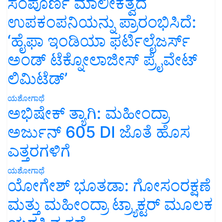
ಸಂಪೂರ್ಣ ಮಾಲೀಕತ್ವದ
ಉಪಕಂಪನಿಯನ್ನು ಪ್ರಾರಂಭಿಸಿದೆ:
‘ಹೈಫಾ ಇಂಡಿಯಾ ಫರ್ಟಿಲೈಜರ್ಸ್
ಅಂಡ್ ಟೆಕ್ನೋಲಾಜೀಸ್ ಪ್ರೈವೇಟ್
ಲಿಮಿಟೆಡ್’
ಯಶೋಗಾಥೆ
ಅಭಿಷೇಕ್ ತ್ಯಾಗಿ: ಮಹೀಂದ್ರಾ
ಅರ್ಜುನ್ 605 DI ಜೊತೆ ಹೊಸ
ಎತ್ತರಗಳಿಗೆ
ಯಶೋಗಾಥೆ
ಯೋಗೇಶ್ ಭೂತಡಾ: ಗೋಸಂರಕ್ಷಣೆ
ಮತ್ತು ಮಹೀಂದ್ರಾ ಟ್ರ್ಯಾಕ್ಟರ್ ಮೂಲಕ