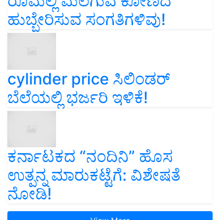
ರೂಮಲ್ಲಿ ಮಲಗುವ ಕೋಣದ
ಹುಬ್ಬೇರಿಸುವ ಸಂಗತಿಗಳಿವು!
cylinder price ಸಿಲಿಂಡರ್‌
ಬೆಲೆಯಲ್ಲಿ ಭರ್ಜರಿ ಇಳಿಕೆ!
ಕರ್ನಾಟಕದ “ನಂದಿನಿ” ಹೊಸ
ಉತ್ಪನ್ನ ಮಾರುಕಟ್ಟೆಗೆ: ವಿಶೇಷತೆ
ನೋಡಿ!