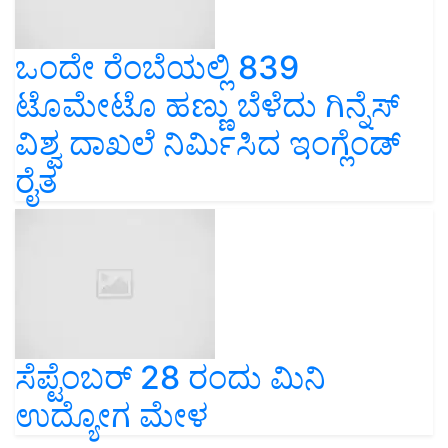
ಒಂದೇ ರೆಂಬೆಯಲ್ಲಿ 839
ಟೊಮೇಟೊ ಹಣ್ಣು ಬೆಳೆದು ಗಿನ್ನೆಸ್
ವಿಶ್ವ ದಾಖಲೆ ನಿರ್ಮಿಸಿದ ಇಂಗ್ಲೆಂಡ್
ರೈತ
ಸೆಪ್ಟೆಂಬರ್ 28 ರಂದು ಮಿನಿ
ಉದ್ಯೋಗ ಮೇಳ