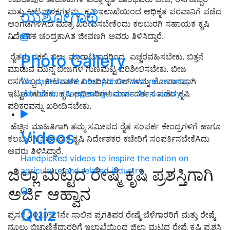
ಮತ್ತು ಕೀಟನಾಶಕಗಳನ್ನು ಕೃಷಿ ಇಲಾಖೆಯಿಂದ ಅಧಿಕೃತ ಪರವಾನಿಗೆ ಪಡೆದ
ಯಶೋಗಾಥೆ
ಅಂಗಡಿಗಳಿAದ ಮಾತ್ರ ಖರೀದಿಸಬೇಕೆಂದು ಕಲಬುರಗಿ ಸಹಾಯಕ ಕೃಷಿ
ನಿರ್ದೇಶಕ ಚಂದ್ರಕಾAತ ಜೀವಣಗಿ ಅವರು ತಿಳಿಸಿದ್ದಾರೆ.
Photo Gallery
ರೈತರು ನಕಲಿ ಬೀಜ ಮಾರಾಟಗಾರರಿಂದ ಎಚ್ಚರವಹಿಸಬೇಕು. ಬಿತ್ತನೆ
ಮಾಡುವ ಮುನ್ನ ಬೀಜಗಳ ಗುಣಮಟ್ಟ ಪರಿಶೀಲಿಸಬೇಕು. ಬೀಜ
ರಸಗೊಬ್ಬರ, ಕೀಟನಾಶಕ ಖರೀದಿಸಿದ ಬಿಲ್‌ಗಳನ್ನು ಜೋಪಾನವಾಗಿ
We capture the best photos around events,
ಇಟ್ಟುಕೊಳಬೇಕು. ಕೃಷಿ ಅಧಿಕಾರಿಗಳ ಮಾರ್ಗದರ್ಶನ ಪಡೆದ ಕೃಷಿ
exhibitions happening across the country
ಪರಿಕರವನ್ನು ಖರೀದಿಸಬೇಕು.
ಹೆಚ್ಚಿನ ಮಾಹಿತಿಗಾಗಿ ತಮ್ಮ ಸಮೀಪದ ರೈತ ಸಂಪರ್ಕ ಕೇಂದ್ರಗಳಿಗೆ ಹಾಗೂ
Videos
ಕಲಬುರಗಿ ಸಹಾಯಕ ಕೃಷಿ ನಿರ್ದೇಶಕರ ಕಚೇರಿಗೆ ಸಂಪರ್ಕಿಸಬೇಕೆAದು
ಅವರು ತಿಳಿಸಿದ್ದಾರೆ.
Handpicked videos to inspire the nation on
ಜಿಲ್ಲಾ ಮಟ್ಟದ ರೇಷ್ಮೆ ಕೃಷಿ ಪ್ರಶಸ್ತಿಗಾಗಿ
agriculture and related industry
ಅರ್ಜಿ ಆಹ್ವಾನ
Quiz
ಪ್ರಸಕ್ತ 2020-21ನೇ ಸಾಲಿನ ಪ್ರಗತಿಪರ ರೇಷ್ಮೆ ಬೆಳೆಗಾರರಿಗೆ ಮತ್ತು ರೇಷ್ಮೆ
ನೂಲು ಬಿಚ್ಚಾಣಿಕೆದಾರರಿಗೆ ಇಲಾಖೆಯಿಂದ ಜಿಲ್ಲಾ ಮಟ್ಟದ ರೇಷ್ಮೆ ಕೃಷಿ ಪ್ರಶಸ್ತಿ