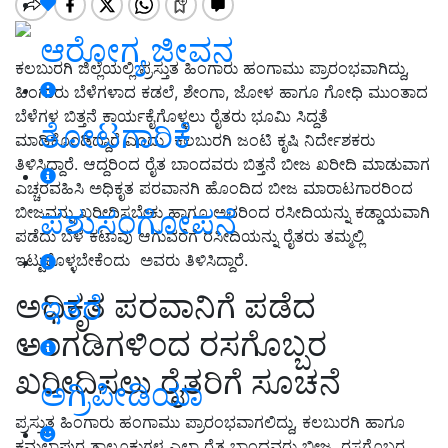
ಆರೋಗ್ಯ ಜೀವನ
ಕಲಬುರಗಿ ಜಿಲ್ಲೆಯಲ್ಲಿ ಪ್ರಸ್ತುತ ಹಿಂಗಾರು ಹಂಗಾಮು ಪ್ರಾರಂಭವಾಗಿದ್ದು,
ಹಿಂಗಾರು ಬೆಳೆಗಳಾದ ಕಡಲೆ, ಶೇಂಗಾ, ಜೋಳ ಹಾಗೂ ಗೋಧಿ ಮುಂತಾದ
ಬೆಳೆಗಳ ಬಿತ್ತನೆ ಕಾರ್ಯಕೈಗೊಳ್ಳಲು ರೈತರು ಭೂಮಿ ಸಿದ್ದತೆ
ತೋಟಗಾರಿಕೆ
ಮಾಡಿಕೊಂಡಿದ್ದಾರೆ ಎಂದು ಕಲಬುರಗಿ ಜಂಟಿ ಕೃಷಿ ನಿರ್ದೇಶಕರು
ತಿಳಿಸಿದ್ದಾರೆ. ಆದ್ದರಿಂದ ರೈತ ಬಾಂದವರು ಬಿತ್ತನೆ ಬೀಜ ಖರೀದಿ ಮಾಡುವಾಗ
ಎಚ್ಚರವಹಿಸಿ ಅಧಿಕೃತ ಪರವಾನಗಿ ಹೊಂದಿದ ಬೀಜ ಮಾರಾಟಗಾರರಿಂದ
ಬೀಜವನ್ನು ಖರೀದಿಸಬೇಕು ಹಾಗೂ ಅವರಿಂದ ರಸೀದಿಯನ್ನು ಕಡ್ಡಾಯವಾಗಿ
ಪಶುಸಂಗೋಪನೆ
ಪಡೆದು ಬೆಳೆ ಕಟಾವು ಆಗುವರೆಗೆ ರಸೀದಿಯನ್ನು ರೈತರು ತಮ್ಮಲ್ಲಿ
ಇಟ್ಟುಕೊಳ್ಳಬೇಕೆಂದು ಅವರು ತಿಳಿಸಿದ್ದಾರೆ.
ಅಧಿಕೃತ ಪರವಾನಿಗೆ ಪಡೆದ
ಇತರೆ
ಅಂಗಡಿಗಳಿಂದ ರಸಗೊಬ್ಬರ
ಖರೀದಿಸಲು ರೈತರಿಗೆ ಸೂಚನೆ
ಅಗ್ರಿಪೀಡಿಯಾ
ಪ್ರಸ್ತುತ ಹಿಂಗಾರು ಹಂಗಾಮು ಪ್ರಾರಂಭವಾಗಲಿದ್ದು, ಕಲಬುರಗಿ ಹಾಗೂ
ಕಮಲಾಪುರ ತಾಲೂಕುಗಳ ಎಲ್ಲಾ ರೈತ ಬಾಂಧವರು ಬೀಜ, ರಸಗೊಬ್ಬರ