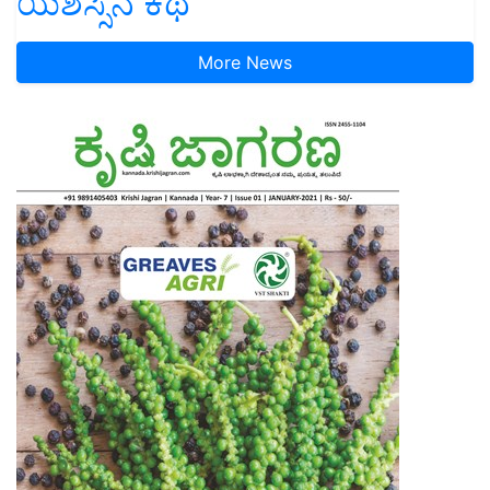
ಯಶಸ್ಸಿನ ಕಥೆ
More News