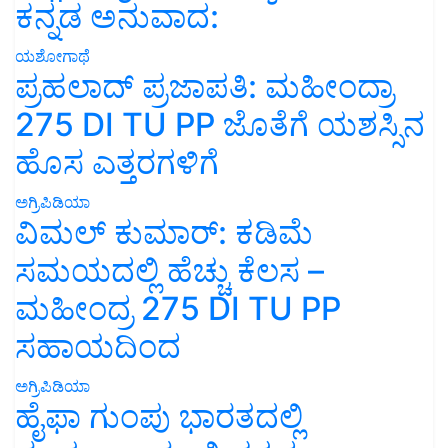
ಕನ್ನಡ ಅನುವಾದ:
ಯಶೋಗಾಥೆ
ಪ್ರಹಲಾದ್ ಪ್ರಜಾಪತಿ: ಮಹೀಂದ್ರಾ
275 DI TU PP ಜೊತೆಗೆ ಯಶಸ್ಸಿನ
ಹೊಸ ಎತ್ತರಗಳಿಗೆ
ಅಗ್ರಿಪಿಡಿಯಾ
ವಿಮಲ್ ಕುಮಾರ್: ಕಡಿಮೆ
ಸಮಯದಲ್ಲಿ ಹೆಚ್ಚು ಕೆಲಸ –
ಮಹೀಂದ್ರ 275 DI TU PP
ಸಹಾಯದಿಂದ
ಅಗ್ರಿಪಿಡಿಯಾ
ಹೈಫಾ ಗುಂಪು ಭಾರತದಲ್ಲಿ