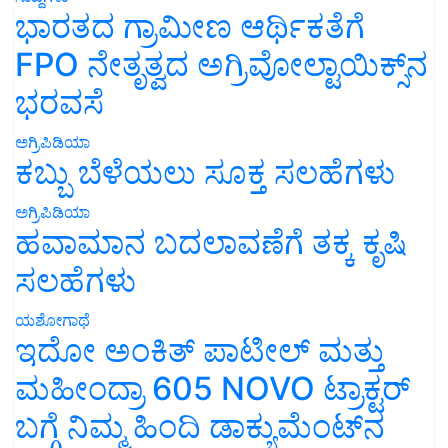
ಭಾರತದ ಗ್ರಾಮೀಣ ಆರ್ಥಿಕತೆಗೆ
FPO ನೇತೃತ್ವದ ಅಗ್ರಿವೋಲ್ಟಾಯಿಕ್ಸ್‌ನ
ಭರವಸೆ
ಅಗ್ರಿಪಿಡಿಯಾ
ಕಬ್ಬು ಬೆಳೆಯಲು ಸೂಕ್ತ ಸಲಹೆಗಳು
ಅಗ್ರಿಪಿಡಿಯಾ
ಹವಾಮಾನ ಬದಲಾವಣೆಗೆ ತಕ್ಕ ಕೃಷಿ
ಸಲಹೆಗಳು
ಯಶೋಗಾಥೆ
ಇದೋ ಅಂಕಿತ್ ಪಾಟೀಲ್ ಮತ್ತು
ಮಹೀಂದ್ರಾ 605 NOVO ಟ್ರಾಕ್ಟರ್
ಬಗ್ಗೆ ನಿಮ್ಮ ಹಿಂದಿ ಡಾಕ್ಯುಮೆಂಟ್‌ನ