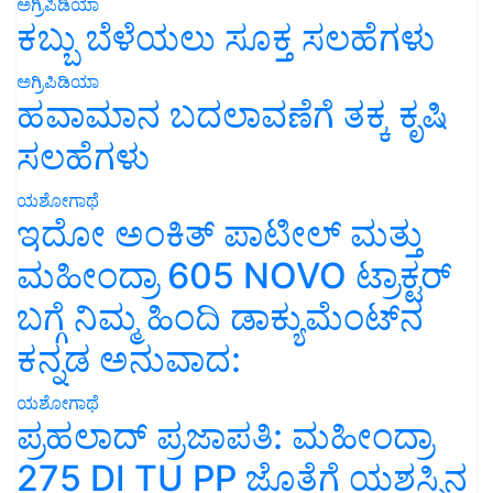
ಅಗ್ರಿಪಿಡಿಯಾ
ಕಬ್ಬು ಬೆಳೆಯಲು ಸೂಕ್ತ ಸಲಹೆಗಳು
ಅಗ್ರಿಪಿಡಿಯಾ
ಹವಾಮಾನ ಬದಲಾವಣೆಗೆ ತಕ್ಕ ಕೃಷಿ
ಸಲಹೆಗಳು
ಯಶೋಗಾಥೆ
ಇದೋ ಅಂಕಿತ್ ಪಾಟೀಲ್ ಮತ್ತು
ಮಹೀಂದ್ರಾ 605 NOVO ಟ್ರಾಕ್ಟರ್
ಬಗ್ಗೆ ನಿಮ್ಮ ಹಿಂದಿ ಡಾಕ್ಯುಮೆಂಟ್‌ನ
ಕನ್ನಡ ಅನುವಾದ:
ಯಶೋಗಾಥೆ
ಪ್ರಹಲಾದ್ ಪ್ರಜಾಪತಿ: ಮಹೀಂದ್ರಾ
275 DI TU PP ಜೊತೆಗೆ ಯಶಸ್ಸಿನ