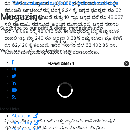
Take a quiz and test your agriculture knowledge
ರೂ. ಕೊನೆಯ ಮುಕ್ತಾಯವನ್ನು 62,660 ನಲ್ಲಿ ಮಾಡಲಾಯಿತು.ಮಲ್ಟಿ-
ಕಮೊಡಿಟಿ ಎಕ್ಸ್‌ಚೇಂಜ್‌ನಲ್ಲಿ ಬೆಳಿಗ್ಗೆ 9.24 ಕ್ಕೆ, ಚಿನ್ನದ ಭವಿಷ್ಯವು ರೂ 62
Magazine
ಅಥವಾ 0.13 ರಷ್ಟು ಕುಸಿದಿದೆ ಮತ್ತು 10 ಗ್ರಾಂ ಚಿನ್ನದ ಬೆಲೆ ರೂ 48,037
ನಲ್ಲಿ ವಹಿವಾಟು ನಡೆಸುತ್ತಿದೆ. ಹಿಂದಿನ ಮುಕ್ತಾಯದಲ್ಲಿ, ಚಿನ್ನದ ಸರಾಸರಿ
Subscribe to our print & digital magazines now
ಬೆಲೆ 48,099 ರಲ್ಲಿ 48,046 ರೂ. ಈ ಅವಧಿಯಲ್ಲಿ ಬೆಳ್ಳಿ ಹೆಚ್ಚು ಕುಸಿತ
ದಾಖಲಿಸಿತ್ತು. ಬೆಳ್ಳಿ 240 ರೂ ಅಥವಾ 0.38% ರಷ್ಟು ಕುಸಿದು ಪ್ರತಿ ಕೆಜಿಗೆ
Subscribe
ರೂ 62,420 ಕ್ಕೆ ತಲುಪಿದೆ. ಇದರ ಸರಾಸರಿ ಬೆಲೆ 62,402.86 ರೂ.
We're social. Connect with us on:
ಕೊನೆಯ ಮುಕ್ತಾಯವನ್ನು 62,660 ನಲ್ಲಿ ಮಾಡಲಾಯಿತು.
ADVERTISEMENT
More Links
About us
ನೀವು ಇಂಡಿಯಾ ಬುಲಿಯನ್ ಮತ್ತು ಜ್ಯುವೆಲರ್ಸ್ ಅಸೋಸಿಯೇಷನ್ ​​
Directory
ಲಿಮಿಟೆಡ್ ಅಂದರೆ IBJA ನ ದರವನ್ನು ನೋಡಿದರೆ, ಕೊನೆಯ
Our Team