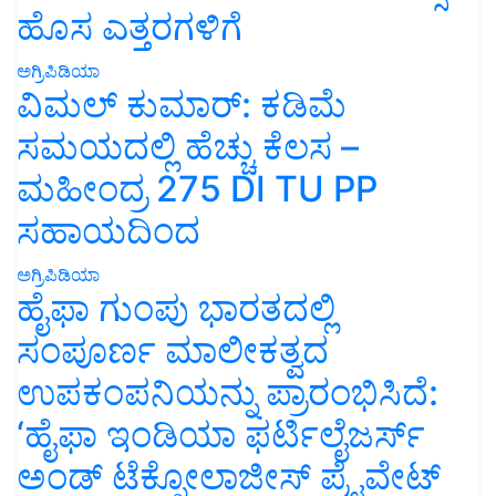
ಹೊಸ ಎತ್ತರಗಳಿಗೆ
ಅಗ್ರಿಪಿಡಿಯಾ
ವಿಮಲ್ ಕುಮಾರ್: ಕಡಿಮೆ
ಸಮಯದಲ್ಲಿ ಹೆಚ್ಚು ಕೆಲಸ –
ಮಹೀಂದ್ರ 275 DI TU PP
ಸಹಾಯದಿಂದ
ಅಗ್ರಿಪಿಡಿಯಾ
ಹೈಫಾ ಗುಂಪು ಭಾರತದಲ್ಲಿ
ಸಂಪೂರ್ಣ ಮಾಲೀಕತ್ವದ
ಉಪಕಂಪನಿಯನ್ನು ಪ್ರಾರಂಭಿಸಿದೆ:
‘ಹೈಫಾ ಇಂಡಿಯಾ ಫರ್ಟಿಲೈಜರ್ಸ್
ಅಂಡ್ ಟೆಕ್ನೋಲಾಜೀಸ್ ಪ್ರೈವೇಟ್