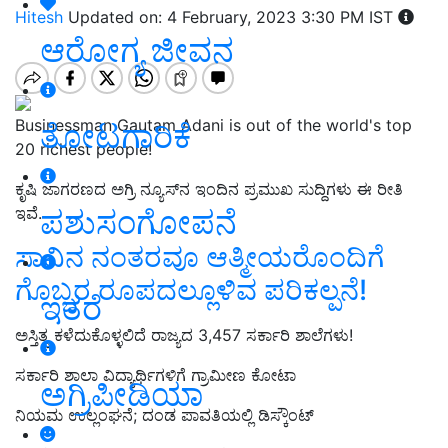
Hitesh
Updated on: 4 February, 2023 3:30 PM IST
ಆರೋಗ್ಯ ಜೀವನ
Businessman Gautam Adani is out of the world's top
ತೋಟಗಾರಿಕೆ
20 richest people!
ಕೃಷಿ ಜಾಗರಣದ ಅಗ್ರಿ ನ್ಯೂಸ್‌ನ ಇಂದಿನ ಪ್ರಮುಖ ಸುದ್ದಿಗಳು ಈ ರೀತಿ
ಪಶುಸಂಗೋಪನೆ
ಇವೆ.
ಸಾವಿನ ನಂತರವೂ ಆತ್ಮೀಯರೊಂದಿಗೆ
ಗೊಬ್ಬರ ರೂಪದಲ್ಲೂಳಿವ ಪರಿಕಲ್ಪನೆ!
ಇತರೆ
ಅಸ್ತಿತ್ವ ಕಳೆದುಕೊಳ್ಳಲಿದೆ ರಾಜ್ಯದ 3,457 ಸರ್ಕಾರಿ ಶಾಲೆಗಳು!
ಸರ್ಕಾರಿ ಶಾಲಾ ವಿದ್ಯಾರ್ಥಿಗಳಿಗೆ ಗ್ರಾಮೀಣ ಕೋಟಾ
ಅಗ್ರಿಪೀಡಿಯಾ
ನಿಯಮ ಉಲ್ಲಂಘನೆ; ದಂಡ ಪಾವತಿಯಲ್ಲಿ ಡಿಸ್ಕೌಂಟ್‌