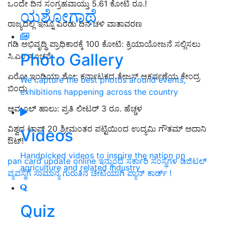
ಒಂದೇ ದಿನ ಸಂಗ್ರಹವಾಯ್ತು 5.61 ಕೋಟಿ ರೂ.!
ಯಶೋಗಾಥೆ
ರಾಜ್ಯದಲ್ಲಿ ಇನ್ನೂ ಎರಡು ದಿನ ಚಳಿ ವಾತಾವರಣ
ಗಡಿ ಅಭಿವೃದ್ಧಿ ಪ್ರಾಧಿಕಾರಕ್ಕೆ 100 ಕೋಟಿ: ಕ್ರಿಯಾಯೋಜನೆ ಸಲ್ಲಿಸಲು
Photo Gallery
ಸಿ.ಎಂ ಸೂಚನೆ
ಏರೋ ಇಂಡಿಯಾ ಶೋ: ಕರ್ನಾಟಕದ ತೇಜಸ್‌ ಆಕರ್ಷಣೆಯ ಕೇಂದ್ರ
We capture the best photos around events,
ಬಿಂದು
exhibitions happening across the country
ಅಮೂಲ್‌ ಹಾಲು: ಪ್ರತಿ ಲೀಟರ್‌ 3 ರೂ. ಹೆಚ್ಚಳ
ವಿಶ್ವದ ಟಾಪ್ 20 ಶ್ರೀಮಂತರ ಪಟ್ಟಿಯಿಂದ ಉದ್ಯಮಿ ಗೌತಮ್ ಅದಾನಿ
Videos
ಔಟ್‌!
Handpicked videos to inspire the nation on
pan card update online ಇನ್ಮುಂದೆ ಸರ್ಕಾರಿ ಸಂಸ್ಥೆಗಳ ಡಿಜಿಟಲ್
agriculture and related industry
ವ್ಯವಸ್ಥೆಗೆ ಸಾಮಾನ್ಯ ಗುರುತಿನ ಚೀಟಿಯಾಗಿ ಪ್ಯಾನ್ ಕಾರ್ಡ್ !
Quiz