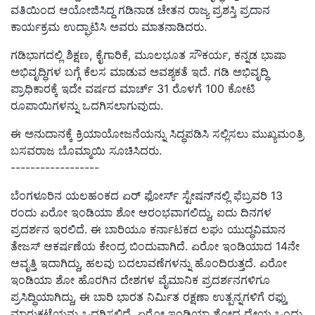
ವತಿಯಿಂದ ಆಯೋಜಿಸಿದ್ದ ಗಡಿನಾಡ ಚೇತನ ರಾಜ್ಯ ಪ್ರಶಸ್ತಿ ಪ್ರದಾನ
ಕಾರ್ಯಕ್ರಮ ಉದ್ಘಾಟಿಸಿ ಅವರು ಮಾತನಾಡಿದರು.
ಗಡಿಭಾಗದಲ್ಲಿ ಶಿಕ್ಷಣ, ಕೈಗಾರಿಕೆ, ಮೂಲಭೂತ ಸೌಕರ್ಯ, ಕನ್ನಡ ಭಾಷಾ
ಅಭಿವೃದ್ಧಿಗಳ ಬಗ್ಗೆ ಕೆಲಸ ಮಾಡುವ ಅವಶ್ಯಕತೆ ಇದೆ. ಗಡಿ ಅಭಿವೃದ್ಧಿ
ಪ್ರಾಧಿಕಾರಕ್ಕೆ ಇದೇ ವರ್ಷದ ಮಾರ್ಚ್ 31 ರೊಳಗೆ 100 ಕೋಟಿ
ರೂಪಾಯಿಗಳನ್ನು ಒದಗಿಸಲಾಗುವುದು.
ಈ ಅನುದಾನಕ್ಕೆ ಕ್ರಿಯಾಯೋಜನೆಯನ್ನು ಸಿದ್ಧಪಡಿಸಿ ಸಲ್ಲಿಸಲು ಮುಖ್ಯಮಂತ್ರಿ
ಬಸವರಾಜ ಬೊಮ್ಮಾಯಿ ಸೂಚಿಸಿದರು.
------------------
ಬೆಂಗಳೂರಿನ ಯಲಹಂಕದ ಏರ್ ಫೋರ್ಸ್ ಸ್ಟೇಷನ್‌ನಲ್ಲಿ ಫೆಬ್ರವರಿ 13
ರಂದು ಏರೋ ಇಂಡಿಯಾ ಶೋ ಆರಂಭವಾಗಲಿದ್ದು, ಐದು ದಿನಗಳ
ಪ್ರದರ್ಶನ ಇರಲಿದೆ. ಈ ಬಾರಿಯೂ ಕರ್ನಾಟಕದ ಲಘು ಯುದ್ಧವಿಮಾನ
ತೇಜಸ್‌ ಆಕರ್ಷಣೆಯ ಕೇಂದ್ರ ಬಿಂದುವಾಗಿದೆ. ಏರೋ ಇಂಡಿಯಾದ 14ನೇ
ಆವೃತ್ತಿ ಇದಾಗಿದ್ದು, ಹಲವು ಬದಲಾವಣೆಗಳನ್ನು ಹೊಂದಿರುತ್ತದೆ. ಏರೋ
ಇಂಡಿಯಾ ಶೋ ಹೊರಗಿನ ದೇಶಗಳ ವೈಮಾನಿಕ ಪ್ರದರ್ಶನಗಳಿಗೂ
ಪ್ರಸಿದ್ಧಿಯಾಗಿದ್ದು, ಈ ಬಾರಿ ಭಾರತ ನಿರ್ಮಿತ ರಕ್ಷಣಾ ಉತ್ಪನ್ನಗಳಿಗೆ ರಫ್ತು
ಮಾರುಕಟ್ಟೆಯನ್ನು ಒದಗಿಸಲಿದೆ. ಏರೋ ಇಂಡಿಯಾ ಶೋದ ಧ್ಯೇಯ ಒಂದು