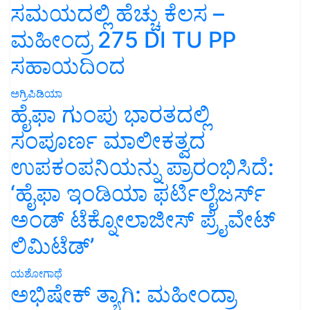
ಸಮಯದಲ್ಲಿ ಹೆಚ್ಚು ಕೆಲಸ –
ಮಹೀಂದ್ರ 275 DI TU PP
ಸಹಾಯದಿಂದ
ಅಗ್ರಿಪಿಡಿಯಾ
ಹೈಫಾ ಗುಂಪು ಭಾರತದಲ್ಲಿ
ಸಂಪೂರ್ಣ ಮಾಲೀಕತ್ವದ
ಉಪಕಂಪನಿಯನ್ನು ಪ್ರಾರಂಭಿಸಿದೆ:
‘ಹೈಫಾ ಇಂಡಿಯಾ ಫರ್ಟಿಲೈಜರ್ಸ್
ಅಂಡ್ ಟೆಕ್ನೋಲಾಜೀಸ್ ಪ್ರೈವೇಟ್
ಲಿಮಿಟೆಡ್’
ಯಶೋಗಾಥೆ
ಅಭಿಷೇಕ್ ತ್ಯಾಗಿ: ಮಹೀಂದ್ರಾ