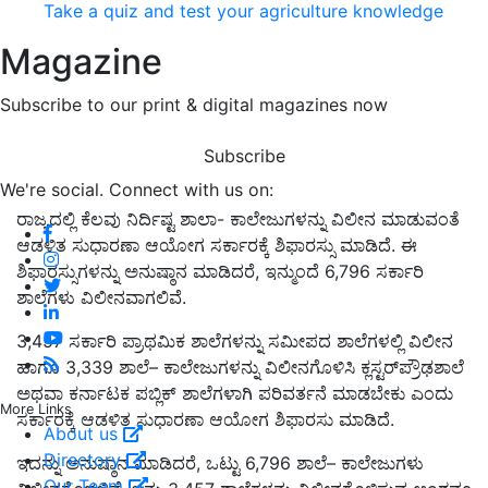
Take a quiz and test your agriculture knowledge
Magazine
Subscribe to our print & digital magazines now
Subscribe
We're social. Connect with us on:
ರಾಜ್ಯದಲ್ಲಿ ಕೆಲವು ನಿರ್ದಿಷ್ಟ ಶಾಲಾ- ಕಾಲೇಜುಗಳನ್ನು ವಿಲೀನ ಮಾಡುವಂತೆ
ಆಡಳಿತ ಸುಧಾರಣಾ ಆಯೋಗ ಸರ್ಕಾರಕ್ಕೆ ಶಿಫಾರಸ್ಸು ಮಾಡಿದೆ. ಈ
ಶಿಫಾರಸ್ಸುಗಳನ್ನು ಅನುಷ್ಠಾನ ಮಾಡಿದರೆ, ಇನ್ಮುಂದೆ 6,796 ಸರ್ಕಾರಿ
ಶಾಲೆಗಳು ವಿಲೀನವಾಗಲಿವೆ.
3,457 ಸರ್ಕಾರಿ ಪ್ರಾಥಮಿಕ ಶಾಲೆಗಳನ್ನು ಸಮೀಪದ ಶಾಲೆಗಳಲ್ಲಿ ವಿಲೀನ
ಹಾಗೂ 3,339 ಶಾಲೆ– ಕಾಲೇಜುಗಳನ್ನು ವಿಲೀನಗೊಳಿಸಿ ಕ್ಲಸ್ಟರ್‌ಪ್ರೌಢಶಾಲೆ
ಅಥವಾ ಕರ್ನಾಟಕ ಪಬ್ಲಿಕ್ ಶಾಲೆಗಳಾಗಿ ಪರಿವರ್ತನೆ ಮಾಡಬೇಕು ಎಂದು
More Links
ಸರ್ಕಾರಕ್ಕೆ ಆಡಳಿತ ಸುಧಾರಣಾ ಆಯೋಗ ಶಿಫಾರಸು ಮಾಡಿದೆ.
About us
Directory
ಇದನ್ನು ಅನುಷ್ಠಾನ ಮಾಡಿದರೆ, ಒಟ್ಟು 6,796 ಶಾಲೆ– ಕಾಲೇಜುಗಳು
Our Team