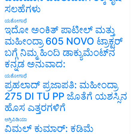
ಸಲಹೆಗಳು
ಯಶೋಗಾಥೆ
ಇದೋ ಅಂಕಿತ್ ಪಾಟೀಲ್ ಮತ್ತು
ಮಹೀಂದ್ರಾ 605 NOVO ಟ್ರಾಕ್ಟರ್
ಬಗ್ಗೆ ನಿಮ್ಮ ಹಿಂದಿ ಡಾಕ್ಯುಮೆಂಟ್‌ನ
ಕನ್ನಡ ಅನುವಾದ:
ಯಶೋಗಾಥೆ
ಪ್ರಹಲಾದ್ ಪ್ರಜಾಪತಿ: ಮಹೀಂದ್ರಾ
275 DI TU PP ಜೊತೆಗೆ ಯಶಸ್ಸಿನ
ಹೊಸ ಎತ್ತರಗಳಿಗೆ
ಅಗ್ರಿಪಿಡಿಯಾ
ವಿಮಲ್ ಕುಮಾರ್: ಕಡಿಮೆ