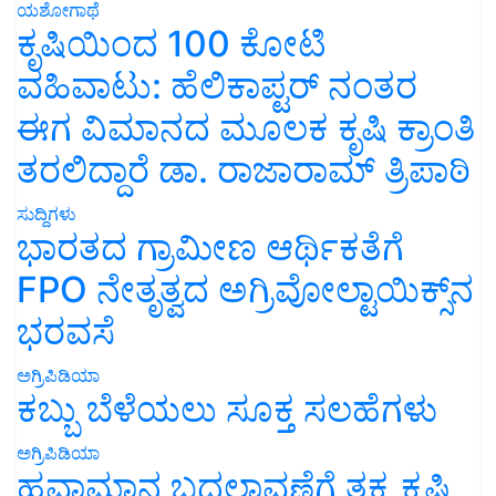
ಯಶೋಗಾಥೆ
ಕೃಷಿಯಿಂದ 100 ಕೋಟಿ
ವಹಿವಾಟು: ಹೆಲಿಕಾಪ್ಟರ್ ನಂತರ
ಈಗ ವಿಮಾನದ ಮೂಲಕ ಕೃಷಿ ಕ್ರಾಂತಿ
ತರಲಿದ್ದಾರೆ ಡಾ. ರಾಜಾರಾಮ್ ತ್ರಿಪಾಠಿ
ಸುದ್ದಿಗಳು
ಭಾರತದ ಗ್ರಾಮೀಣ ಆರ್ಥಿಕತೆಗೆ
FPO ನೇತೃತ್ವದ ಅಗ್ರಿವೋಲ್ಟಾಯಿಕ್ಸ್‌ನ
ಭರವಸೆ
ಅಗ್ರಿಪಿಡಿಯಾ
ಕಬ್ಬು ಬೆಳೆಯಲು ಸೂಕ್ತ ಸಲಹೆಗಳು
ಅಗ್ರಿಪಿಡಿಯಾ
ಹವಾಮಾನ ಬದಲಾವಣೆಗೆ ತಕ್ಕ ಕೃಷಿ