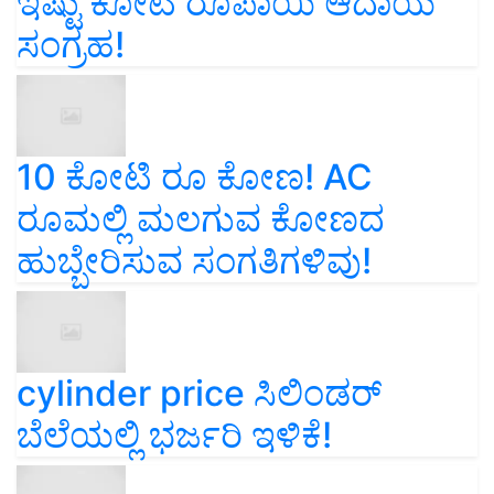
ಇಷ್ಟು ಕೋಟಿ ರೂಪಾಯಿ ಆದಾಯ
ಸಂಗ್ರಹ!
10 ಕೋಟಿ ರೂ ಕೋಣ! AC
ರೂಮಲ್ಲಿ ಮಲಗುವ ಕೋಣದ
ಹುಬ್ಬೇರಿಸುವ ಸಂಗತಿಗಳಿವು!
cylinder price ಸಿಲಿಂಡರ್‌
ಬೆಲೆಯಲ್ಲಿ ಭರ್ಜರಿ ಇಳಿಕೆ!