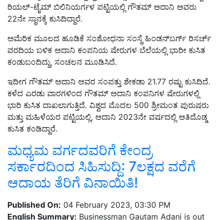
ರಿಯಲ್-ಟೈಮ್ ಬಿಲಿನಿಯರ್ಗಳ ಪಟ್ಟಿಯಲ್ಲಿ ಗೌತಮ್ ಅದಾನಿ ಅವರು
22ನೇ ಸ್ಥಾನಕ್ಕೆ ಕುಸಿದಿದ್ದಾರೆ.
ಅಮೆರಿಕ ಮೂಲದ ಹೂಡಿಕೆ ಸಂಶೋಧನಾ ಸಂಸ್ಥೆ ಹಿಂಡನ್‌ಬರ್ಗ್‌ ರಿಸರ್ಚ್‌
ವರದಿಯ ಬಳಿಕ ಅದಾನಿ ಕಂಪನಿಯ ಷೇರುಗಳ ಬೆಲೆಯಲ್ಲಿ ಭಾರೀ ಕುಸಿತ
ಕಂಡುಬಂದಿದ್ದು, ಸಂಚಲನ ಮೂಡಿಸಿದೆ.
ಇದೀಗ ಗೌತಮ್ ಅದಾನಿ ಅವರ ಸಂಪತ್ತು ಶೇಕಡಾ 21.77 ರಷ್ಟು ಕುಸಿದಿದೆ.
ಕಳೆದ ಎರಡು ವಾರಗಳಿಂದ ಗೌತಮ್ ಅದಾನಿ ಕಂಪನಿಗಳ ಷೇರುಗಳಲ್ಲಿ
ಭಾರಿ ಕುಸಿತ ದಾಖಲಾಗುತ್ತಿದೆ. ವಿಶ್ವದ ಮೊದಲ 500 ಶ್ರೀಮಂತ ಪುರುಷರು
ಮತ್ತು ಮಹಿಳೆಯರ ಪಟ್ಟಿಯಲ್ಲಿ, ಅದಾನಿ 2023ನೇ ವರ್ಷದಲ್ಲಿ ಅತಿದೊಡ್ಡ
ಕುಸಿತ ಕಂಡಿದ್ದಾರೆ.
ಮಧ್ಯಮ ವರ್ಗದವರಿಗೆ ಕೇಂದ್ರ
ಸರ್ಕಾರದಿಂದ ಸಿಹಿಸುದ್ದಿ: 7ಲಕ್ಷದ ವರೆಗೆ
ಆದಾಯ ತೆರಿಗೆ ವಿನಾಯಿತಿ!
Published On:
04 February 2023, 03:30 PM
English Summary:
Businessman Gautam Adani is out