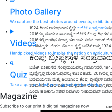
Photo Gallery
We capture the best photos around events, exhibitio
1924 ರಿಂದ ಆರಂಭವಾದ ರೈಲ್ವೇ
ಬಜೆಟ್ ಸಂಪ್ರದಾಯ
ವನ
2016ಕ್ಕೂ ಮೊದಲು ಸಾಮಾನ್ಯ ಬಜೆಟ್‌ಗೆ ಕೆಲವು ದಿನಗಳ ಮೊದಲ
2016ರಲ್ಲಿ ಅಂದಿನ ಕೇಂದ್ರ ಹಣಕಾಸು ಸಚಿವ ಅರುಣ್ ಜೇಟ್ಲಿ
Videos
ಮಂಡಿಸಿದ್ದರು. ದೇಶದ ಮೊದಲ ರೈಲ್ವೆ ಬಜೆಟ್ ಅನ್ನು 1924
Handpicked videos to inspire the nation on agricultur
ಕೆಂಪು ಬ್ರೀಫ್ಕೇಸ್ಗಳ ಸಂಪ್
ಬಜೆಟ್ ಇತಿಹಾಸದ ಸಂಪ್ರದಾಯವನ್ನು ಗಮನಿಸಿದರೆ, 1947 ರಿ
Quiz
ಬ್ರೀಫ್ಕೇಸ್ನಲ್ಲಿ ಮಂಡಿಸುವುದನ್ನು ಕಾಣಬಹುದು. 2019ರಲ
ಬದಲಾಯಿಸಿತು ಮತ್ತು ಅಂದಿನಿಂದ ಕೆಂಪು ಬ್ರೀಫ್ಕೇಸ್ ಬದಲಿಗೆ
Take a quiz and test your agriculture knowledge
ತರಲಾಗಿದೆ. ದೇಶದ ಬಜೆಟ್ ವಾಸ್ತವವಾಗಿ ದೇಶದ ಪುಸ್ತಕವಾಗ
ಎಂದು ಹಣಕಾಸು ಸಚಿವ ನಿರ್ಮಲಾ ಸೀತಾರಾಮನ್ ಬದಲಾವಣೆ
Magazine
ADV
Subscribe to our print & digital magazines now