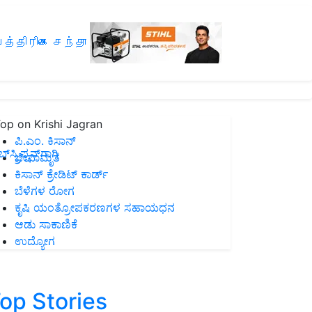
த்திரிகை சந்தா
op on Krishi Jagran
ಪಿ.ಎಂ. ಕಿಸಾನ್
ಸ್ಕ್ರಿಪ್ಷನ್‌ಗಾಗಿ
ಜೀವಾಮೃತ
ಕಿಸಾನ್ ಕ್ರೇಡಿಟ್ ಕಾರ್ಡ್
ಬೆಳೆಗಳ ರೋಗ
ಕೃಷಿ ಯಂತ್ರೋಪಕರಣಗಳ ಸಹಾಯಧನ
ಆಡು ಸಾಕಾಣಿಕೆ
ಉದ್ಯೋಗ
op Stories