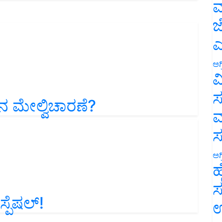
ಮ
ಜ
ಎ
ಅಗ
ವ
 ಮೇಲ್ವಿಚಾರಣೆ?
ಸ
ಮ
ಅಗ
ಹ
ಸ
ಪೆಷಲ್!
ಉ