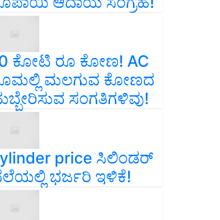
ೂಪಾಯಿ ಆದಾಯ ಸಂಗ್ರಹ!
0 ಕೋಟಿ ರೂ ಕೋಣ! AC
ೂಮಲ್ಲಿ ಮಲಗುವ ಕೋಣದ
ುಬ್ಬೇರಿಸುವ ಸಂಗತಿಗಳಿವು!
ylinder price ಸಿಲಿಂಡರ್‌
ೆಲೆಯಲ್ಲಿ ಭರ್ಜರಿ ಇಳಿಕೆ!