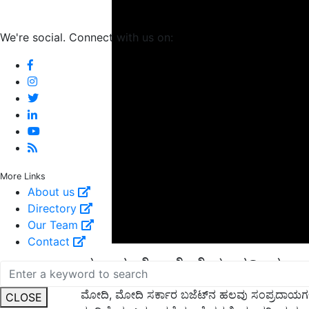
We're social. Connect with us on:
More Links
About us
Directory
Our Team
Contact
ಗಣ್ಯರ ಮೇಲೆ ಹೆಚ್ಚುವರಿ ಶುಲ್ಕ
ಮೋದಿ, ಮೋದಿ ಸರ್ಕಾರ ಬಜೆಟ್‌ನ ಹಲವು ಸಂಪ್ರದಾಯಗ
ತಂದಿದೆ. ಈ ಬದಲಾವಣೆಯು ದೇಶದ ಶ್ರೀಮಂತರಿಂದ ಸಂಪತ್ತಿನ
CLOSE