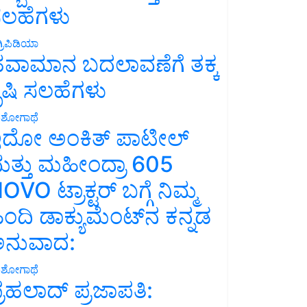
ಲಹೆಗಳು
್ರಿಪಿಡಿಯಾ
ವಾಮಾನ ಬದಲಾವಣೆಗೆ ತಕ್ಕ
ೃಷಿ ಸಲಹೆಗಳು
ಶೋಗಾಥೆ
ದೋ ಅಂಕಿತ್ ಪಾಟೀಲ್
ತ್ತು ಮಹೀಂದ್ರಾ 605
OVO ಟ್ರಾಕ್ಟರ್ ಬಗ್ಗೆ ನಿಮ್ಮ
ಿಂದಿ ಡಾಕ್ಯುಮೆಂಟ್‌ನ ಕನ್ನಡ
ನುವಾದ:
ಶೋಗಾಥೆ
್ರಹಲಾದ್ ಪ್ರಜಾಪತಿ: