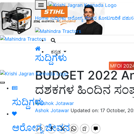
Home
ಸುದ್ದಿಗಳು
ಆರೋಗ್ಯ ಜೀವನ
ತೋಟಗಾರಿಕೆ
ಪಶುಸ
ಕನ್ನಡ
ಸುದ್ದಿಗಳು
MFOI 202
BUDGET 2022 And
ದಶಕಗಳ ಹಿಂದಿನ ಸಂಪ
ಸುದ್ದಿಗಳು
Ashok Jotawar
Updated on: 17 October, 2
ಆರೋಗ್ಯ ಜೀವನ