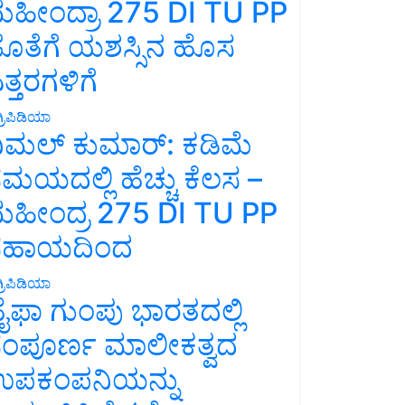
ಹೀಂದ್ರಾ 275 DI TU PP
ೊತೆಗೆ ಯಶಸ್ಸಿನ ಹೊಸ
ತ್ತರಗಳಿಗೆ
್ರಿಪಿಡಿಯಾ
ಿಮಲ್ ಕುಮಾರ್: ಕಡಿಮೆ
ಮಯದಲ್ಲಿ ಹೆಚ್ಚು ಕೆಲಸ –
ಹೀಂದ್ರ 275 DI TU PP
ಸಹಾಯದಿಂದ
್ರಿಪಿಡಿಯಾ
ೈಫಾ ಗುಂಪು ಭಾರತದಲ್ಲಿ
ಂಪೂರ್ಣ ಮಾಲೀಕತ್ವದ
ಪಕಂಪನಿಯನ್ನು