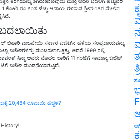
ಕಾರವು 1 ಕೋಟಿ ರೂ.ಗಿಂತ ಹೆಚ್ಚು ಆದಾಯ ಗಳಿಸುವ ಶ್ರೀಮಂತರ ಮೇಲಿನ
ಕ
ಿಸಿದೆ.
ವ
 ಬದಲಾಯಿತು
ನ
ದ ಅಟಲ್ ಬಿಹಾರಿ ವಾಜಪೇಯಿ ಸರ್ಕಾರ ಬಜೆಟ್‌ನ ಹಳೆಯ ಸಂಪ್ರದಾಯವನ್ನು
ಮ
ಾ ಬಜೆಟ್‌ಗಳನ್ನು ಮಂಡಿಸಲಾಗುತ್ತಿತ್ತು, ಆದರೆ 1999 ರಲ್ಲಿ
ಂತ್ ಸಿನ್ಹಾ ಅವರು ಮೊದಲ ಬಾರಿಗೆ 11 ಗಂಟೆಗೆ ಸಾಮಾನ್ಯ ಬಜೆಟ್
ತ
ಟೆಗೆ ಬಜೆಟ್ ಮಂಡನೆಯಾಗುತ್ತಿದೆ.
ತ
ಸುದ
ಭ
ತ್ತೆ 20,484 ರೂಪಾಯಿ ಹೆಚ್ಚಳ?
F
ಅ
History!
ಅಗ
ಕ