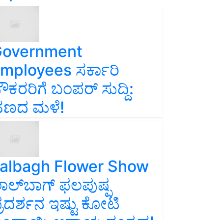
overnment
mployees ಸರ್ಕಾರಿ
ೌಕರರಿಗೆ ಬಂಪರ್‌ ಸುದ್ದಿ:
ಣದ ಮಳೆ!
albagh Flower Show
ಾಲ್‌ಬಾಗ್ ಫಲಪುಷ್ಪ
್ರದರ್ಶನ ಇಷ್ಟು ಕೋಟಿ