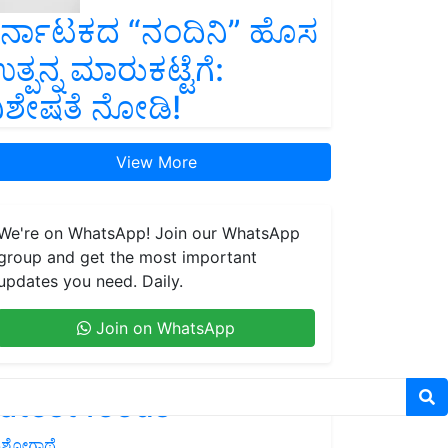
ರ್ನಾಟಕದ “ನಂದಿನಿ” ಹೊಸ
ತ್ಪನ್ನ ಮಾರುಕಟ್ಟೆಗೆ:
ಿಶೇಷತೆ ನೋಡಿ!
View More
We're on WhatsApp! Join our WhatsApp
group and get the most important
updates you need. Daily.
Join on WhatsApp
atest feeds
ಶೋಗಾಥೆ