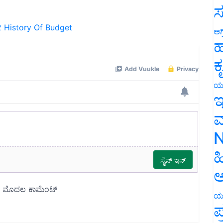
ಸ
2
History Of Budget
ಅಗ
ಹ
ಕ
ಯ
ಇ
ಮ
N
ಹ
ಅ
ಯ
ಪ