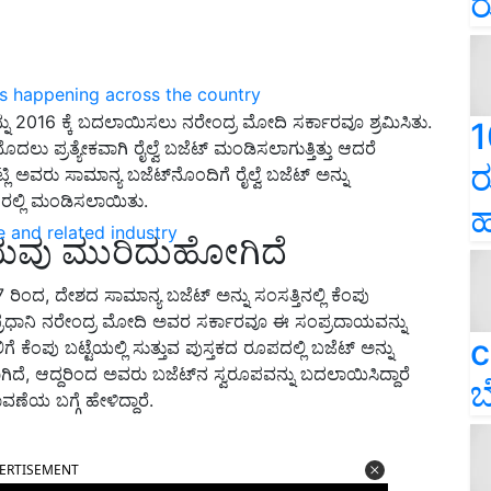
ರ
ns happening across the country
್ನು 2016 ಕ್ಕೆ ಬದಲಾಯಿಸಲು ನರೇಂದ್ರ ಮೋದಿ ಸರ್ಕಾರವೂ ಶ್ರಮಿಸಿತು.
1
ು ಪ್ರತ್ಯೇಕವಾಗಿ ರೈಲ್ವೆ ಬಜೆಟ್ ಮಂಡಿಸಲಾಗುತ್ತಿತ್ತು ಆದರೆ
ರ
 ಅವರು ಸಾಮಾನ್ಯ ಬಜೆಟ್‌ನೊಂದಿಗೆ ರೈಲ್ವೆ ಬಜೆಟ್ ಅನ್ನು
 ರಲ್ಲಿ ಮಂಡಿಸಲಾಯಿತು.
ಹ
e and related industry
ರದಾಯವು ಮುರಿದುಹೋಗಿದೆ
ಂದ, ದೇಶದ ಸಾಮಾನ್ಯ ಬಜೆಟ್ ಅನ್ನು ಸಂಸತ್ತಿನಲ್ಲಿ ಕೆಂಪು
್ಲಿ ಪ್ರಧಾನಿ ನರೇಂದ್ರ ಮೋದಿ ಅವರ ಸರ್ಕಾರವೂ ಈ ಸಂಪ್ರದಾಯವನ್ನು
c
 ಕೆಂಪು ಬಟ್ಟೆಯಲ್ಲಿ ಸುತ್ತುವ ಪುಸ್ತಕದ ರೂಪದಲ್ಲಿ ಬಜೆಟ್ ಅನ್ನು
ಿದೆ, ಆದ್ದರಿಂದ ಅವರು ಬಜೆಟ್‌ನ ಸ್ವರೂಪವನ್ನು ಬದಲಾಯಿಸಿದ್ದಾರೆ
ಬ
ಯ ಬಗ್ಗೆ ಹೇಳಿದ್ದಾರೆ.
ERTISEMENT