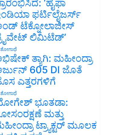
್ರಾರಂಭಿಸಿದೆ: ‘ಹೈಫಾ
ಂಡಿಯಾ ಫರ್ಟಿಲೈಜರ್ಸ್
ಂಡ್ ಟೆಕ್ನೋಲಾಜೀಸ್
್ರೈವೇಟ್ ಲಿಮಿಟೆಡ್’
ಶೋಗಾಥೆ
ಭಿಷೇಕ್ ತ್ಯಾಗಿ: ಮಹೀಂದ್ರಾ
ರ್ಜುನ್ 605 DI ಜೊತೆ
ೊಸ ಎತ್ತರಗಳಿಗೆ
ಶೋಗಾಥೆ
ೋಗೇಶ್ ಭೂತಡಾ:
ೋಸಂರಕ್ಷಣೆ ಮತ್ತು
ಹೀಂದ್ರಾ ಟ್ರ್ಯಾಕ್ಟರ್ ಮೂಲಕ