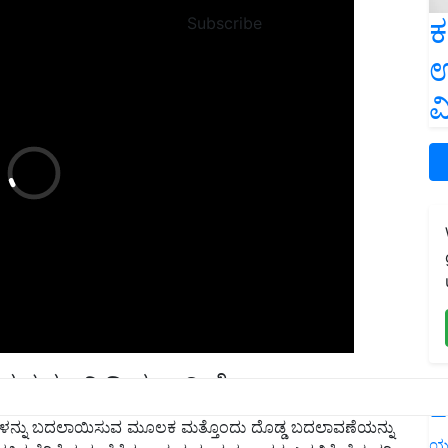
ಕ
Subscribe
ಉ
ವ
ಗಳನ್ನು ವಿಧಿಸಲಾಗಿದೆ
L
ಳನ್ನು ಬದಲಾಯಿಸುವ ಮೂಲಕ ಮತ್ತೊಂದು ದೊಡ್ಡ ಬದಲಾವಣೆಯನ್ನು
 ತೆರಿಗೆಯನ್ನು ತೆಗೆದುಹಾಕುವುದು ಮತ್ತು ಅದರ ಬದಲಿಗೆ ಹೆಚ್ಚುವರಿ
ಯ