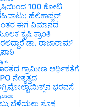
ೃಷಿಯಿಂದ 100 ಕೋಟಿ
ಹಿವಾಟು: ಹೆಲಿಕಾಪ್ಟರ್
ಂತರ ಈಗ ವಿಮಾನದ
ೂಲಕ ಕೃಷಿ ಕ್ರಾಂತಿ
ರಲಿದ್ದಾರೆ ಡಾ. ರಾಜಾರಾಮ್
್ರಿಪಾಠಿ
್ದಿಗಳು
ಾರತದ ಗ್ರಾಮೀಣ ಆರ್ಥಿಕತೆಗೆ
PO ನೇತೃತ್ವದ
ಗ್ರಿವೋಲ್ಟಾಯಿಕ್ಸ್‌ನ ಭರವಸೆ
್ರಿಪಿಡಿಯಾ
ಬ್ಬು ಬೆಳೆಯಲು ಸೂಕ್ತ