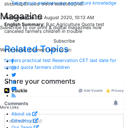
Take a quiz and test your agriculture knowledge
ಪಾಲಾಗುವುದೇ ಎಂಬ ಆತಂಕ ಕಾಡಲಾರಂಭಿಸಿದೆ.
Magazine
Published On:
24 August 2020, 10:13 AM
English Summary:
B.sc Agriculture Quota test
Subscribe to our print & digital magazines now
canceled farmers children in trouble
Subscribe
Related Topics
We're social. Connect with us on:
farmers
practical test
Reservation
CET
last date for
upload
quota
farmers children
Share your comments
More Links
About us
Directory
Our Team