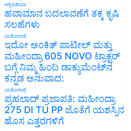
ಅಗ್ರಿಪಿಡಿಯಾ
ಹವಾಮಾನ ಬದಲಾವಣೆಗೆ ತಕ್ಕ ಕೃಷಿ
ಸಲಹೆಗಳು
ಯಶೋಗಾಥೆ
ಇದೋ ಅಂಕಿತ್ ಪಾಟೀಲ್ ಮತ್ತು
ಮಹೀಂದ್ರಾ 605 NOVO ಟ್ರಾಕ್ಟರ್
ಬಗ್ಗೆ ನಿಮ್ಮ ಹಿಂದಿ ಡಾಕ್ಯುಮೆಂಟ್‌ನ
ಕನ್ನಡ ಅನುವಾದ:
ಯಶೋಗಾಥೆ
ಪ್ರಹಲಾದ್ ಪ್ರಜಾಪತಿ: ಮಹೀಂದ್ರಾ
275 DI TU PP ಜೊತೆಗೆ ಯಶಸ್ಸಿನ
ಹೊಸ ಎತ್ತರಗಳಿಗೆ