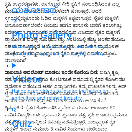
ಕೃಷಿ ಉಪಕರಣಗಳು, ರಸಗೊಬ್ಬರ ಸೇರಿ ಕೃಷಿಗೆ ಸಂಬಂಧಿಸಿದಂತೆ ಎಲ್ಲ
ಯಶೋಗಾಥೆ
ಮಾಹಿತಿ ಅರಳು ಹುರಿದಂತೆ ಸರಳವಾಗಿ ಹೇಳುತ್ತಾರೆ. ಆದರೆ
ನಗರದಲ್ಲಿದ್ದುಕೊಂಡು ಓದಿದ ಮಕ್ಕಳಿಗೆ ಕಷ್ಟವಾಗುತ್ತದೆ. ರೈತರ ಮಕ್ಕಳಿಗೆ
ಅನುಕೂಲವಾಗಲೆಂದೇ ನಿಯಮ ಹಾಗೂ ಕಾನೂನು ಜಾರಿಗೆ ತರಲಾಗಿತ್ತು.
Photo Gallery
ಇದರಿಂದಾಗಿ ಗ್ರಾಮಾಂತರ ಪ್ರದೇಶದಲ್ಲಿರುವ ನಿಜವಾದ ರೈತರ ಮಕ್ಕಳಿಗೆ
ಪ್ರಾಯೋಗಿಕ ಪರೀಕ್ಷೆ ಸುಲಭವಾಗಿತ್ತು. ಸಿಇಟಿಯಲ್ಲಿ ಹೆಚ್ಚು ಅಂಕಪಡೆಯಲು
ಸಹಯವಾಗುತ್ತಿತ್ತಲ್ಲದೆ ಆಯ್ಕೆಯಾಗುತ್ತಿದ್ದರು. ಆದರೆ ಈಗ ಪ್ರಾಯೋಗಿಕ
We capture the best photos around events,
ಪರೀಕ್ಷೆಯನ್ನೇ ರದ್ದುಪಡಿಸಿದ್ದರಿಂದ ರೈತರ ಮಕ್ಕಳಲ್ಲಿ ನಿರಾಶೆಯನ್ನುಂಟು
exhibitions happening across the country
ಮಾಡಲಾಗಿದೆ.
ದಾಖಲಾತಿ ಅಪಲೋಡ್ ಮಾಡಲು ಇಂದೇ ಕೊನೆಯ ದಿನ
:
ಬಿಎಸ್ಸಿ ಕೃಷಿ,
Videos
ಪಶು ಸಂಗೋಪನೆ ಹಾಗೂ ತೋಟಗಾರಿಕೆ ಪದವಿಯಲ್ಲಿ ರೈತರ ಕೋಟಾದಡಿ
ಪ್ರವೇಶಾತಿ ಪಡೆಯುವ ಅರ್ಹ ವಿದ್ಯಾರ್ಥಿಗಳು ತಮ್ಮ ದಾಖಲಾತಿಗಳನ್ನು ಆನ್‌
Handpicked videos to inspire the nation on
ಲೈನ್‌ ಮುಖಾಂತರ ಅಪ್‌ಲೋಡ್‌ ಮಾಡುವಂತೆ ಸೂಚನೆ ನೀಡಲಾಗಿದೆ.
agriculture and related industry
ಆದರೆ ದಾಖಲಾತಿಗಳನ್ನು ಅಪಲೋಡ್‌ ಮಾಡಲು ಆ.24 ಕೊನೆ
ದಿನವಾಗಿದೆ. ರೈತರ ಕೋಟಾದಡಿ ಪ್ರವೇಶ ಬಯಸುವ ಅಂದಾಜು 90
ಸಾವಿರ ವಿದ್ಯಾರ್ಥಿಗಳು ವ್ಯವಸಾಯ ಪ್ರಮಾಣ ಪತ್ರ, ಕೃಷಿ ಆದಾಯ ಪ್ರಮಾಣ
Quiz
ಪತ್ರ ಪಡೆಯಲು ಇನ್ನಿಲ್ಲದ ಕಸರತ್ತು ನಡೆಸುತ್ತಿದ್ದಾರೆ. ರಾಜ್ಯಾದ್ಯಂತ ರೈತ
ಮಕ್ಕಳಿಗೆ ಇರುವ ಸುಮಾರು 3 ಸಾವಿರ ಸೀಟುಗಳು ಬೇರೆಯವರ