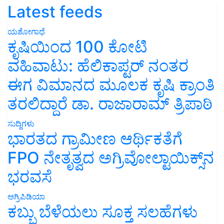
Latest feeds
ಯಶೋಗಾಥೆ
ಕೃಷಿಯಿಂದ 100 ಕೋಟಿ
ವಹಿವಾಟು: ಹೆಲಿಕಾಪ್ಟರ್ ನಂತರ
ಈಗ ವಿಮಾನದ ಮೂಲಕ ಕೃಷಿ ಕ್ರಾಂತಿ
ತರಲಿದ್ದಾರೆ ಡಾ. ರಾಜಾರಾಮ್ ತ್ರಿಪಾಠಿ
ಸುದ್ದಿಗಳು
ಭಾರತದ ಗ್ರಾಮೀಣ ಆರ್ಥಿಕತೆಗೆ
FPO ನೇತೃತ್ವದ ಅಗ್ರಿವೋಲ್ಟಾಯಿಕ್ಸ್‌ನ
ಭರವಸೆ
ಅಗ್ರಿಪಿಡಿಯಾ
ಕಬ್ಬು ಬೆಳೆಯಲು ಸೂಕ್ತ ಸಲಹೆಗಳು