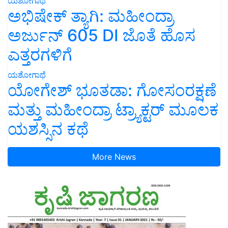
ಯಶೋಗಾಥೆ
ಅಭಿಷೇಕ್ ತ್ಯಾಗಿ: ಮಹೀಂದ್ರಾ
ಅರ್ಜುನ್ 605 DI ಜೊತೆ ಹೊಸ
ಎತ್ತರಗಳಿಗೆ
ಯಶೋಗಾಥೆ
ಯೋಗೇಶ್ ಭೂತಡಾ: ಗೋಸಂರಕ್ಷಣೆ
ಮತ್ತು ಮಹೀಂದ್ರಾ ಟ್ರ್ಯಾಕ್ಟರ್ ಮೂಲಕ
ಯಶಸ್ಸಿನ ಕಥೆ
More News