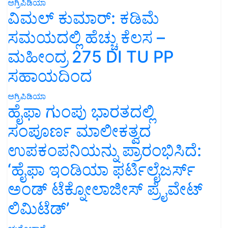
ಅಗ್ರಿಪಿಡಿಯಾ
ವಿಮಲ್ ಕುಮಾರ್: ಕಡಿಮೆ
ಸಮಯದಲ್ಲಿ ಹೆಚ್ಚು ಕೆಲಸ –
ಮಹೀಂದ್ರ 275 DI TU PP
ಸಹಾಯದಿಂದ
ಅಗ್ರಿಪಿಡಿಯಾ
ಹೈಫಾ ಗುಂಪು ಭಾರತದಲ್ಲಿ
ಸಂಪೂರ್ಣ ಮಾಲೀಕತ್ವದ
ಉಪಕಂಪನಿಯನ್ನು ಪ್ರಾರಂಭಿಸಿದೆ:
‘ಹೈಫಾ ಇಂಡಿಯಾ ಫರ್ಟಿಲೈಜರ್ಸ್
ಅಂಡ್ ಟೆಕ್ನೋಲಾಜೀಸ್ ಪ್ರೈವೇಟ್
ಲಿಮಿಟೆಡ್’