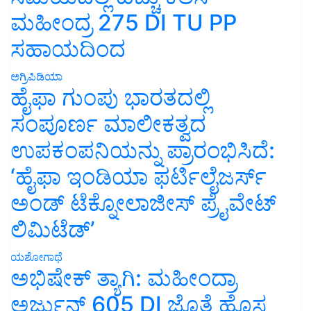
ಮಹೀಂದ್ರ 275 DI TU PP
ಸಹಾಯದಿಂದ
ಅಗ್ರಿಪಿಡಿಯಾ
ಹೈಫಾ ಗುಂಪು ಭಾರತದಲ್ಲಿ
ಸಂಪೂರ್ಣ ಮಾಲೀಕತ್ವದ
ಉಪಕಂಪನಿಯನ್ನು ಪ್ರಾರಂಭಿಸಿದೆ:
‘ಹೈಫಾ ಇಂಡಿಯಾ ಫರ್ಟಿಲೈಜರ್ಸ್
ಅಂಡ್ ಟೆಕ್ನೋಲಾಜೀಸ್ ಪ್ರೈವೇಟ್
ಲಿಮಿಟೆಡ್’
ಯಶೋಗಾಥೆ
ಅಭಿಷೇಕ್ ತ್ಯಾಗಿ: ಮಹೀಂದ್ರಾ
ಅರ್ಜುನ್ 605 DI ಜೊತೆ ಹೊಸ