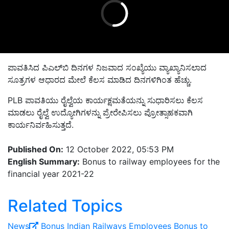
ಪಾವತಿಸಿದ ಪಿಎಲ್‌ಬಿ ದಿನಗಳ ನಿಜವಾದ ಸಂಖ್ಯೆಯು ವ್ಯಾಖ್ಯಾನಿಸಲಾದ
ಸೂತ್ರಗಳ ಆಧಾರದ ಮೇಲೆ ಕೆಲಸ ಮಾಡಿದ ದಿನಗಳಿಗಿಂತ ಹೆಚ್ಚು.
PLB ಪಾವತಿಯು ರೈಲ್ವೆಯ ಕಾರ್ಯಕ್ಷಮತೆಯನ್ನು ಸುಧಾರಿಸಲು ಕೆಲಸ
ಮಾಡಲು ರೈಲ್ವೆ ಉದ್ಯೋಗಿಗಳನ್ನು ಪ್ರೇರೇಪಿಸಲು ಪ್ರೋತ್ಸಾಹಕವಾಗಿ
ಕಾರ್ಯನಿರ್ವಹಿಸುತ್ತದೆ.
Published On:
12 October 2022, 05:53 PM
English Summary:
Bonus to railway employees for the
financial year 2021-22
Related Topics
News
Bonus
Indian Railways Employees
Bonus to