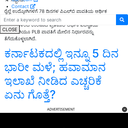
Contact
ರೈಲ್ವೆ ಉದ್ಯೋಗಿಗಳಿಗೆ 78 ದಿನಗಳ ಪಿಎಲ್‌ಬಿ ಪಾವತಿಯ ಆರ್ಥಿಕ
ಪರಿಣಾಮವು ರೂ. 1832.09 ಕೋಟಿ. ಕೋವಿಡ್-19 ನಂತರದ
ಸವಾಲುಗಳಿಂದ ಉಂಟಾದ ಪ್ರತಿಕೂಲ ಆರ್ಥಿಕ ಪರಿಸ್ಥಿತಿಯ
CLOSE
ಹೊರತಾಗಿಯೂ PLB ಪಾವತಿಗೆ ಮೇಲಿನ ನಿರ್ಧಾರವನ್ನು
ತೆಗೆದುಕೊಳ್ಳಲಾಗಿದೆ.
ಕರ್ನಾಟಕದಲ್ಲಿ ಇನ್ನೂ 5 ದಿನ
ಭಾರೀ ಮಳೆ; ಹವಾಮಾನ
ಇಲಾಖೆ ನೀಡಿದ ಎಚ್ಚರಿಕೆ
ಏನು ಗೊತ್ತೆ?
ADVERTISEMENT