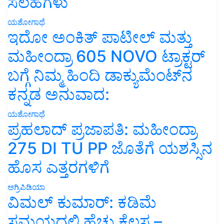
ಸಲಹೆಗಳು
ಯಶೋಗಾಥೆ
ಇದೋ ಅಂಕಿತ್ ಪಾಟೀಲ್ ಮತ್ತು
ಮಹೀಂದ್ರಾ 605 NOVO ಟ್ರಾಕ್ಟರ್
ಬಗ್ಗೆ ನಿಮ್ಮ ಹಿಂದಿ ಡಾಕ್ಯುಮೆಂಟ್‌ನ
ಕನ್ನಡ ಅನುವಾದ:
ಯಶೋಗಾಥೆ
ಪ್ರಹಲಾದ್ ಪ್ರಜಾಪತಿ: ಮಹೀಂದ್ರಾ
275 DI TU PP ಜೊತೆಗೆ ಯಶಸ್ಸಿನ
ಹೊಸ ಎತ್ತರಗಳಿಗೆ
ಅಗ್ರಿಪಿಡಿಯಾ
ವಿಮಲ್ ಕುಮಾರ್: ಕಡಿಮೆ
ಸಮಯದಲ್ಲಿ ಹೆಚ್ಚು ಕೆಲಸ –