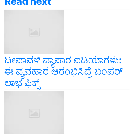
Read next
ದೀಪಾವಳಿ ವ್ಯಾಪಾರ ಐಡಿಯಾಗಳು:
ಈ ವ್ಯವಹಾರ ಆರಂಭಿಸಿದ್ರೆ ಬಂಪರ್‌
ಲಾಭ ಫಿಕ್ಸ್