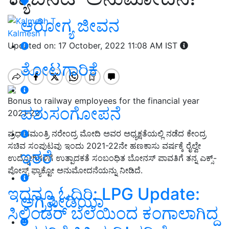
ಆರೋಗ್ಯ ಜೀವನ
Kalmesh T
Updated on: 17 October, 2022 11:08 AM IST
ತೋಟಗಾರಿಕೆ
Bonus to railway employees for the financial year
ಪಶುಸಂಗೋಪನೆ
2021-22
ಪ್ರಧಾನಮಂತ್ರಿ ನರೇಂದ್ರ ಮೋದಿ ಅವರ ಅಧ್ಯಕ್ಷತೆಯಲ್ಲಿ ನಡೆದ ಕೇಂದ್ರ
ಸಚಿವ ಸಂಪುಟವು ಇಂದು 2021-22ನೇ ಹಣಕಾಸು ವರ್ಷಕ್ಕೆ ರೈಲ್ವೇ
ಇತರೆ
ಉದ್ಯೋಗಿಗಳಿಗೆ ಉತ್ಪಾದಕತೆ ಸಂಬಂಧಿತ ಬೋನಸ್ ಪಾವತಿಗೆ ತನ್ನ ಎಕ್ಸ್-
ಪೋಸ್ಟ್ ಫ್ಯಾಕ್ಟೋ ಅನುಮೋದನೆಯನ್ನು ನೀಡಿದೆ.
ಇದನ್ನೂ ಓದಿರಿ: LPG Update:
ಅಗ್ರಿಪೀಡಿಯಾ
ಸಿಲಿಂಡರ್‌ ಬೆಲೆಯಿಂದ ಕಂಗಾಲಾಗಿದ್ದ