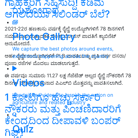
ಗ್ರಾಹಕರಿಗೆ ಸಿಹಿಸುದ್ದಿ! ಕಡಿಮೆ
ಯಶೋಗಾಥೆ
ಆಗಲಿದೆಯಾ ಸಿಲಿಂಡರ್‌ ಬೆಲೆ?
2021-22ರ ಹಣಕಾಸು ವರ್ಷಕ್ಕೆ ರೈಲ್ವೆ ಉದ್ಯೋಗಿಗಳಿಗೆ 78 ದಿನಗಳಿಗೆ
Photo Gallery
ಸಮಾನವಾದ ಉತ್ಪಾದಕತೆ ಲಿಂಕ್ಡ್ ಬೋನಸ್ ಪಾವತಿಗೆ ಕ್ಯಾಬಿನೆಟ್
ಅನುಮೋದನೆ.
We capture the best photos around events,
ಅರ್ಹ ರೈಲ್ವೇ ಉದ್ಯೋಗಿಗಳಿಗೆ PLB ಪಾವತಿಯನ್ನು ಪ್ರತಿ ವರ್ಷ ದಸರಾ/
exhibitions happening across the country
ಪೂಜಾ ರಜೆಗಳ ಮೊದಲು ಮಾಡಲಾಗುತ್ತದೆ.
ಈ ವರ್ಷವೂ ಸುಮಾರು 11.27 ಲಕ್ಷ ಗೆಜೆಟೆಡ್ ಅಲ್ಲದ ರೈಲ್ವೆ ನೌಕರರಿಗೆ 78
Videos
ದಿನಗಳ ವೇತನಕ್ಕೆ ಸಮನಾದ ಪಿಎಲ್‌ಬಿ ಮೊತ್ತವನ್ನು ಪಾವತಿಸಲಾಗಿದೆ.
1 ಕೋಟಿಗೂ ಹೆಚ್ಚು ಸರ್ಕಾರಿ
Handpicked videos to inspire the nation on
agriculture and related industry
ನೌಕರರು ಮತ್ತು ಪಿಂಚಣಿದಾರರಿಗೆ
ಕೇಂದ್ರದಿಂದ ದೀಪಾವಳಿ ಬಂಪರ್‌
Quiz
ಗಿಫ್ಟ್‌!