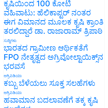
ಕೃಷಿಯಿಂದ 100 ಕೋಟಿ
ವಹಿವಾಟು: ಹೆಲಿಕಾಪ್ಟರ್ ನಂತರ
ಈಗ ವಿಮಾನದ ಮೂಲಕ ಕೃಷಿ ಕ್ರಾಂತಿ
ತರಲಿದ್ದಾರೆ ಡಾ. ರಾಜಾರಾಮ್ ತ್ರಿಪಾಠಿ
ಸುದ್ದಿಗಳು
ಭಾರತದ ಗ್ರಾಮೀಣ ಆರ್ಥಿಕತೆಗೆ
FPO ನೇತೃತ್ವದ ಅಗ್ರಿವೋಲ್ಟಾಯಿಕ್ಸ್‌ನ
ಭರವಸೆ
ಅಗ್ರಿಪಿಡಿಯಾ
ಕಬ್ಬು ಬೆಳೆಯಲು ಸೂಕ್ತ ಸಲಹೆಗಳು
ಅಗ್ರಿಪಿಡಿಯಾ
ಹವಾಮಾನ ಬದಲಾವಣೆಗೆ ತಕ್ಕ ಕೃಷಿ