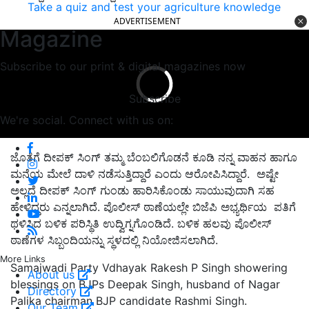
Take a quiz and test your agriculture knowledge
ADVERTISEMENT
Magazine
Subscribe to our print & digital magazines now
Subscribe
We're social. Connect with us on:
ಜೊತೆಗೆ ದೀಪಕ್‌ ಸಿಂಗ್‌ ತಮ್ಮ ಬೆಂಬಲಿಗೊಡನೆ ಕೂಡಿ ನನ್ನ ವಾಹನ ಹಾಗೂ
ಮನೆಯ ಮೇಲೆ ದಾಳಿ ನಡೆಸುತ್ತಿದ್ದಾರೆ ಎಂದು ಆರೋಪಿಸಿದ್ದಾರೆ.
ಅಷ್ಟೇ
ಅಲ್ಲದೆ ದೀಪಕ್‌ ಸಿಂಗ್‌ ಗುಂಡು ಹಾರಿಸಿಕೊಂಡು ಸಾಯುವುದಾಗಿ ಸಹ
ಹೇಳಿದ್ದರು ಎನ್ನಲಾಗಿದೆ
.
ಪೊಲೀಸ್ ಠಾಣೆಯಲ್ಲೇ ಬಿಜೆಪಿ ಅಭ್ಯರ್ಥಿಯ ಪತಿಗೆ
ಥಳಿಸಿದ ಬಳಿಕ ಪರಿಸ್ಥಿತಿ ಉದ್ವಿಗ್ನಗೊಂಡಿದೆ. ಬಳಿಕ ಹಲವು ಪೊಲೀಸ್
ಠಾಣೆಗಳ ಸಿಬ್ಬಂದಿಯನ್ನು ಸ್ಥಳದಲ್ಲಿ ನಿಯೋಜಿಸಲಾಗಿದೆ.
More Links
Samajwadi Party Vdhayak Rakesh P Singh showering
About us
blessings on BJPs Deepak Singh, husband of Nagar
Directory
Palika chairman BJP candidate Rashmi Singh.
Our Team