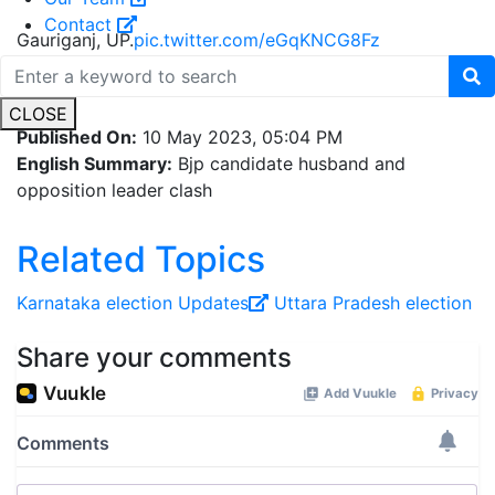
Contact
Gauriganj, UP.
pic.twitter.com/eGqKNCG8Fz
— Брат (@B5001001101)
May 10, 2023
CLOSE
Published On:
10 May 2023, 05:04 PM
English Summary:
Bjp candidate husband and
opposition leader clash
Related Topics
Karnataka election Updates
Uttara Pradesh
election
Share your comments