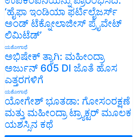
ಉಪಕಂಪನಿಯನ್ನು ಪ್ರಾರಂಭಿಸಿದೆ:
‘ಹೈಫಾ ಇಂಡಿಯಾ ಫರ್ಟಿಲೈಜರ್ಸ್
ಅಂಡ್ ಟೆಕ್ನೋಲಾಜೀಸ್ ಪ್ರೈವೇಟ್
ಲಿಮಿಟೆಡ್’
ಯಶೋಗಾಥೆ
ಅಭಿಷೇಕ್ ತ್ಯಾಗಿ: ಮಹೀಂದ್ರಾ
ಅರ್ಜುನ್ 605 DI ಜೊತೆ ಹೊಸ
ಎತ್ತರಗಳಿಗೆ
ಯಶೋಗಾಥೆ
ಯೋಗೇಶ್ ಭೂತಡಾ: ಗೋಸಂರಕ್ಷಣೆ
ಮತ್ತು ಮಹೀಂದ್ರಾ ಟ್ರ್ಯಾಕ್ಟರ್ ಮೂಲಕ
ಯಶಸ್ಸಿನ ಕಥೆ