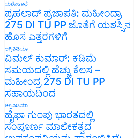
ಯಶೋಗಾಥೆ
ಪ್ರಹಲಾದ್ ಪ್ರಜಾಪತಿ: ಮಹೀಂದ್ರಾ
275 DI TU PP ಜೊತೆಗೆ ಯಶಸ್ಸಿನ
ಹೊಸ ಎತ್ತರಗಳಿಗೆ
ಅಗ್ರಿಪಿಡಿಯಾ
ವಿಮಲ್ ಕುಮಾರ್: ಕಡಿಮೆ
ಸಮಯದಲ್ಲಿ ಹೆಚ್ಚು ಕೆಲಸ –
ಮಹೀಂದ್ರ 275 DI TU PP
ಸಹಾಯದಿಂದ
ಅಗ್ರಿಪಿಡಿಯಾ
ಹೈಫಾ ಗುಂಪು ಭಾರತದಲ್ಲಿ
ಸಂಪೂರ್ಣ ಮಾಲೀಕತ್ವದ