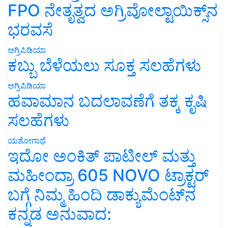
FPO ನೇತೃತ್ವದ ಅಗ್ರಿವೋಲ್ಟಾಯಿಕ್ಸ್‌ನ
ಭರವಸೆ
ಅಗ್ರಿಪಿಡಿಯಾ
ಕಬ್ಬು ಬೆಳೆಯಲು ಸೂಕ್ತ ಸಲಹೆಗಳು
ಅಗ್ರಿಪಿಡಿಯಾ
ಹವಾಮಾನ ಬದಲಾವಣೆಗೆ ತಕ್ಕ ಕೃಷಿ
ಸಲಹೆಗಳು
ಯಶೋಗಾಥೆ
ಇದೋ ಅಂಕಿತ್ ಪಾಟೀಲ್ ಮತ್ತು
ಮಹೀಂದ್ರಾ 605 NOVO ಟ್ರಾಕ್ಟರ್
ಬಗ್ಗೆ ನಿಮ್ಮ ಹಿಂದಿ ಡಾಕ್ಯುಮೆಂಟ್‌ನ
ಕನ್ನಡ ಅನುವಾದ: