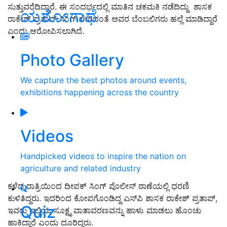
ಸುತ್ತುವರೆದಿದ್ದಾರೆ
.
ಈ ಸಂದರ್ಭದಲ್ಲಿ ಮಾತಿನ ಚಕಮಕಿ ನಡೆದಿದ್ದು ಶಾಸಕ
ಯಶೋಗಾಥೆ
ರಾಕೇಶ್ ಪ್ರತಾಪ್ ಸಿಂಗ್ ಸೇರಿದಂತೆ ಅವರ ಬೆಂಬಲಿಗರು ಹಲ್ಲೆ ಮಾಡಿದ್ದಾರೆ
ಎಂದು ಆರೋಪಿಸಲಾಗಿದೆ
.
Photo Gallery
We capture the best photos around events,
exhibitions happening across the country
Videos
Handpicked videos to inspire the nation on
agriculture and related industry
ಕಳೆದ ರಾತ್ರಿಯಿಂದ ದೀಪಕ್‌ ಸಿಂಗ್‌ ಪೊಲೀಸ್‌ ಠಾಣೆಯಲ್ಲಿ ಧರಣಿ
ಕುಳಿತಿದ್ದರು.
ಇದರಿಂದ ಕೋಪಗೊಂಡಿದ್ದ ಎಸ್‌ಪಿ ಶಾಸಕ ರಾಕೇಶ್ ಪ್ರತಾಪ್
,
Quiz
ಇವರು ಇಲ್ಲಿಯ ಸೂಕ್ಷ್ಮ ವಾತಾವರಣವನ್ನು ಹಾಳು ಮಾಡಲು ಹೊಂಚು
ಹಾಕಿದ್ದಾರೆ ಎಂದು ದೂರಿದ್ದರು
.