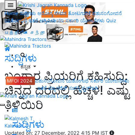
Home
ಸುದ್ದಿಗಳು
ಆರೋಗ್ಯ ಜೀವನ
ತೋಟಗಾರಿಕೆ
ಪಶುಸಂಗೋಪನೆ
ಯಶೋಗಾಥೆ
ಇತರೆ
ಅಗ್ರಿಪೀಡಿಯಾ
ಸರ್ಕಾರಿ ಯೋಜನೆಗಳು
Quiz
பத்திரிகை சந்தா
ಸುದ್ದಿಗಳು
ಕನ್ನಡ
ಬಂಗಾರ ಪ್ರಿಯರಿಗೆ ಕಹಿಸುದ್ದಿ:
MFOI 2024
ಪಶುಸಂಗೋಪನೆ
ಯಶೋಗಾಥೆ
ಸರ್ಕಾರಿ ಯೋಜನೆಗಳು
ಚಿನ್ನದ ದರದಲ್ಲಿ ಹೆಚ್ಚಳ! ಎಷ್ಟು
ಇತರೆ
ಮ್ಯಾಗಜಿನ್‌ ಸಬ್‌ಸ್ಕ್ರಿಪ್ಷನ್‌ಗಾಗಿ
ತಿಳಿಯಿರಿ
ಸುದ್ದಿಗಳು
Kalmesh T
Updated on: 27 December, 2022 4:15 PM IST