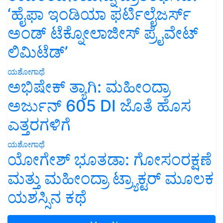
‘ಹೈಫಾ ಇಂಡಿಯಾ ಫರ್ಟಿಲೈಜರ್ಸ್
ಅಂಡ್ ಟೆಕ್ನೋಲಾಜೀಸ್ ಪ್ರೈವೇಟ್
ಲಿಮಿಟೆಡ್’
ಯಶೋಗಾಥೆ
ಅಭಿಷೇಕ್ ತ್ಯಾಗಿ: ಮಹೀಂದ್ರಾ
ಅರ್ಜುನ್ 605 DI ಜೊತೆ ಹೊಸ
ಎತ್ತರಗಳಿಗೆ
ಯಶೋಗಾಥೆ
ಯೋಗೇಶ್ ಭೂತಡಾ: ಗೋಸಂರಕ್ಷಣೆ
ಮತ್ತು ಮಹೀಂದ್ರಾ ಟ್ರ್ಯಾಕ್ಟರ್ ಮೂಲಕ
ಯಶಸ್ಸಿನ ಕಥೆ