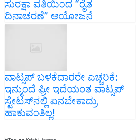
ಸುರಕ್ಷಾ ವತಿಯಿಂದ “ರೈತ
ದಿನಾಚರಣೆ” ಆಯೋಜನೆ
ವಾಟ್ಸಪ್‌ ಬಳಕೆದಾರರೇ ಎಚ್ಚರಿಕೆ:
ಇನ್ಮುಂದೆ ಫ್ರೀ ಇದೆಯಂತ ವಾಟ್ಸಪ್‌
ಸ್ಟೇಟಸ್‌ನಲ್ಲಿ ಏನಬೇಕಾದ್ರು
ಹಾಕುವಂತಿಲ್ಲ!