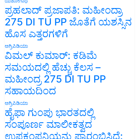
ಯಶೋಗಾಥೆ
ಪ್ರಹಲಾದ್ ಪ್ರಜಾಪತಿ: ಮಹೀಂದ್ರಾ
275 DI TU PP ಜೊತೆಗೆ ಯಶಸ್ಸಿನ
ಹೊಸ ಎತ್ತರಗಳಿಗೆ
ಅಗ್ರಿಪಿಡಿಯಾ
ವಿಮಲ್ ಕುಮಾರ್: ಕಡಿಮೆ
ಸಮಯದಲ್ಲಿ ಹೆಚ್ಚು ಕೆಲಸ –
ಮಹೀಂದ್ರ 275 DI TU PP
ಸಹಾಯದಿಂದ
ಅಗ್ರಿಪಿಡಿಯಾ
ಹೈಫಾ ಗುಂಪು ಭಾರತದಲ್ಲಿ
ಸಂಪೂರ್ಣ ಮಾಲೀಕತ್ವದ
ಉಪಕಂಪನಿಯನ್ನು ಪ್ರಾರಂಭಿಸಿದೆ: