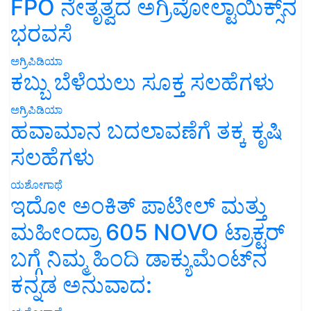
FPO ನೇತೃತ್ವದ ಅಗ್ರಿವೋಲ್ಟಾಯಿಕ್ಸ್‌ನ
ಭರವಸೆ
ಅಗ್ರಿಪಿಡಿಯಾ
ಕಬ್ಬು ಬೆಳೆಯಲು ಸೂಕ್ತ ಸಲಹೆಗಳು
ಅಗ್ರಿಪಿಡಿಯಾ
ಹವಾಮಾನ ಬದಲಾವಣೆಗೆ ತಕ್ಕ ಕೃಷಿ
ಸಲಹೆಗಳು
ಯಶೋಗಾಥೆ
ಇದೋ ಅಂಕಿತ್ ಪಾಟೀಲ್ ಮತ್ತು
ಮಹೀಂದ್ರಾ 605 NOVO ಟ್ರಾಕ್ಟರ್
ಬಗ್ಗೆ ನಿಮ್ಮ ಹಿಂದಿ ಡಾಕ್ಯುಮೆಂಟ್‌ನ
ಕನ್ನಡ ಅನುವಾದ: