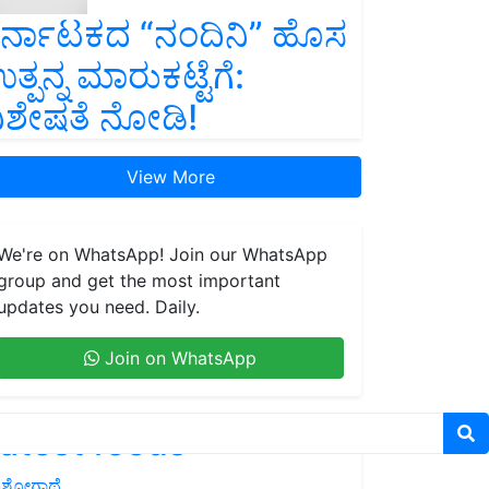
ರ್ನಾಟಕದ “ನಂದಿನಿ” ಹೊಸ
ತ್ಪನ್ನ ಮಾರುಕಟ್ಟೆಗೆ:
ಿಶೇಷತೆ ನೋಡಿ!
View More
We're on WhatsApp! Join our WhatsApp
group and get the most important
updates you need. Daily.
Join on WhatsApp
atest feeds
ಶೋಗಾಥೆ