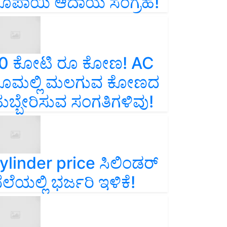
ೂಪಾಯಿ ಆದಾಯ ಸಂಗ್ರಹ!
0 ಕೋಟಿ ರೂ ಕೋಣ! AC
ೂಮಲ್ಲಿ ಮಲಗುವ ಕೋಣದ
ುಬ್ಬೇರಿಸುವ ಸಂಗತಿಗಳಿವು!
ylinder price ಸಿಲಿಂಡರ್‌
ೆಲೆಯಲ್ಲಿ ಭರ್ಜರಿ ಇಳಿಕೆ!