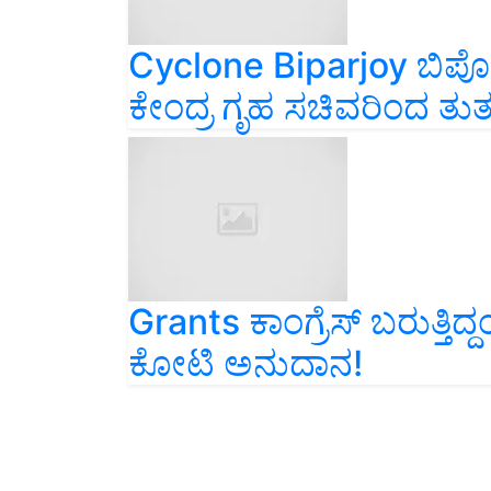
Cyclone Biparjoy ಬಿಪೋ
ಕೇಂದ್ರ ಗೃಹ ಸಚಿವರಿಂದ ತುರ್
Grants ಕಾಂಗ್ರೆಸ್‌ ಬರುತ್ತಿದ್
ಕೋಟಿ ಅನುದಾನ!