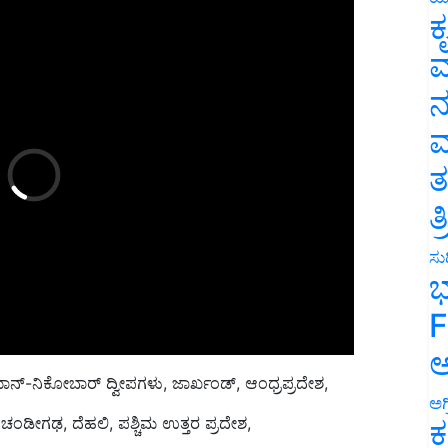
ಕ
ವ
ನ
ಮ
ತ
ತ
ಸುದ
ಭ
F
ಅ
ಾನ್-ನಿಕೋಬಾರ್ ದ್ವೀಪಗಳು, ಜಾರ್ಖಂಡ್, ಆಂಧ್ರಪ್ರದೇಶ,
ಚಂಡೀಗಢ, ದೆಹಲಿ, ಪಶ್ಚಿಮ ಉತ್ತರ ಪ್ರದೇಶ,
ಅಗ
ಕ
 ಮಳೆಯಾಗಲಿದೆ.