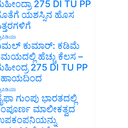
ಹೀಂದ್ರಾ 275 DI TU PP
ೊತೆಗೆ ಯಶಸ್ಸಿನ ಹೊಸ
ತ್ತರಗಳಿಗೆ
್ರಿಪಿಡಿಯಾ
ಿಮಲ್ ಕುಮಾರ್: ಕಡಿಮೆ
ಮಯದಲ್ಲಿ ಹೆಚ್ಚು ಕೆಲಸ –
ಹೀಂದ್ರ 275 DI TU PP
ಸಹಾಯದಿಂದ
್ರಿಪಿಡಿಯಾ
ೈಫಾ ಗುಂಪು ಭಾರತದಲ್ಲಿ
ಂಪೂರ್ಣ ಮಾಲೀಕತ್ವದ
ಪಕಂಪನಿಯನ್ನು