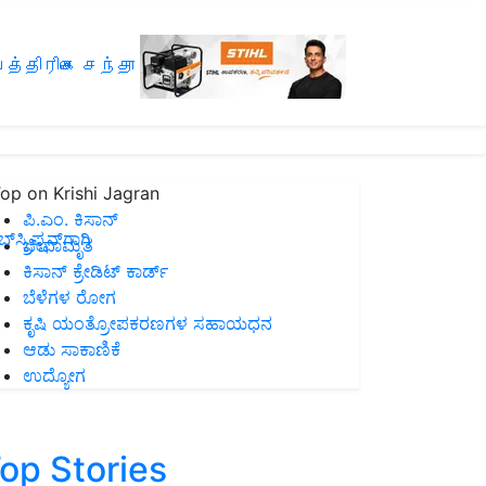
த்திரிகை சந்தா
op on Krishi Jagran
ಪಿ.ಎಂ. ಕಿಸಾನ್
ಸ್ಕ್ರಿಪ್ಷನ್‌ಗಾಗಿ
ಜೀವಾಮೃತ
ಕಿಸಾನ್ ಕ್ರೇಡಿಟ್ ಕಾರ್ಡ್
ಬೆಳೆಗಳ ರೋಗ
ಕೃಷಿ ಯಂತ್ರೋಪಕರಣಗಳ ಸಹಾಯಧನ
ಆಡು ಸಾಕಾಣಿಕೆ
ಉದ್ಯೋಗ
op Stories