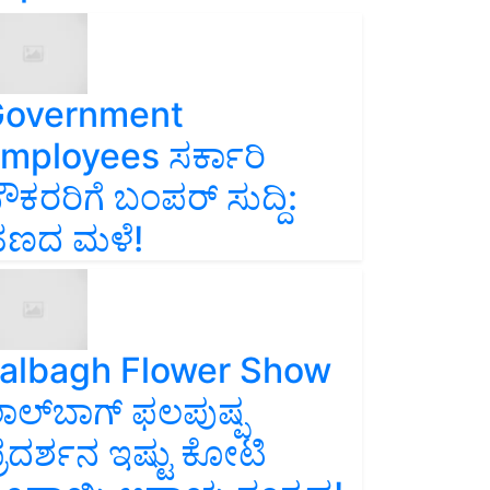
overnment
mployees ಸರ್ಕಾರಿ
ೌಕರರಿಗೆ ಬಂಪರ್‌ ಸುದ್ದಿ:
ಣದ ಮಳೆ!
albagh Flower Show
ಾಲ್‌ಬಾಗ್ ಫಲಪುಷ್ಪ
್ರದರ್ಶನ ಇಷ್ಟು ಕೋಟಿ