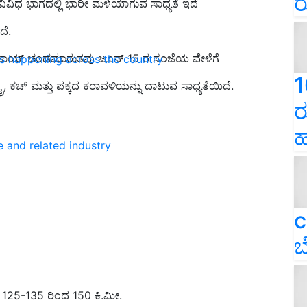
ರ
ವಿವಿಧ ಭಾಗದಲ್ಲಿ ಭಾರೀ ಮಳೆಯಾಗುವ ಸಾಧ್ಯತೆ ಇದೆ
ದೆ.
ಿಪೊರ್‌ಜಾಯ್‌ ಚಂಡಮಾರುತವು ಜೂನ್ 15 ರ ಸಂಜೆಯ ವೇಳೆಗೆ
ns happening across the country
1
ರ, ಕಚ್ ಮತ್ತು ಪಕ್ಕದ ಕರಾವಳಿಯನ್ನು ದಾಟುವ ಸಾಧ್ಯತೆಯಿದೆ.
ರ
ಹ
e and related industry
c
ಬ
 125-135 ರಿಂದ 150 ಕಿ.ಮೀ.