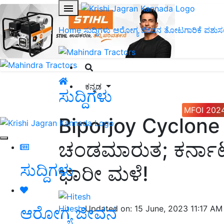
Home
ಸುದ್ದಿಗಳು
ಆರೋಗ್ಯ ಜೀವನ
ತೋಟಗಾರಿಕೆ
ಪಶುಸ
ಕನ್ನಡ
ಸುದ್ದಿಗಳು
MFOI 202
Biporjoy Cyclone 
ಚಂಡಮಾರುತ; ಕರ್ನಾಟಕ 
ಸುದ್ದಿಗಳು
ಭಾರೀ ಮಳೆ!
ಆರೋಗ್ಯ ಜೀವನ
Hitesh
Updated on: 15 June, 2023 11:17 AM