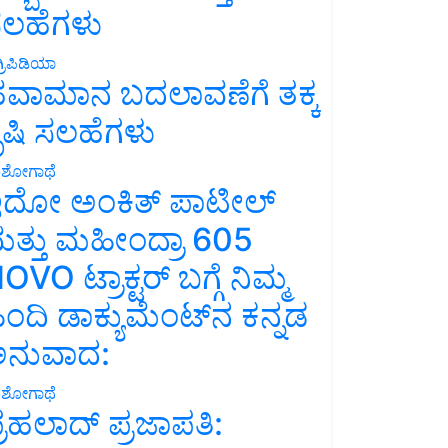
ಲಹೆಗಳು
್ರಿಪಿಡಿಯಾ
ವಾಮಾನ ಬದಲಾವಣೆಗೆ ತಕ್ಕ
ೃಷಿ ಸಲಹೆಗಳು
ಶೋಗಾಥೆ
ದೋ ಅಂಕಿತ್ ಪಾಟೀಲ್
ತ್ತು ಮಹೀಂದ್ರಾ 605
OVO ಟ್ರಾಕ್ಟರ್ ಬಗ್ಗೆ ನಿಮ್ಮ
ಿಂದಿ ಡಾಕ್ಯುಮೆಂಟ್‌ನ ಕನ್ನಡ
ನುವಾದ:
ಶೋಗಾಥೆ
್ರಹಲಾದ್ ಪ್ರಜಾಪತಿ: