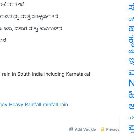
ಸ
ಿಯನ್ನು ಮಾತ್ರ ನಿರೀಕ್ಷಿಸಲಾಗಿದೆ.
ಅಗ
, ಒಡಿಶಾ, ಬಿಹಾರ ಮತ್ತು ಜಾರ್ಖಂಡ್‌ನ
ಹ
ಿದೆ.
ಕ
ಯ
ಇ
rain in South India including Karnataka!
ಮ
N
ಹ
rjoy
Heavy Rainfall
rainfall
rain
ಅ
ಯ
ಪ