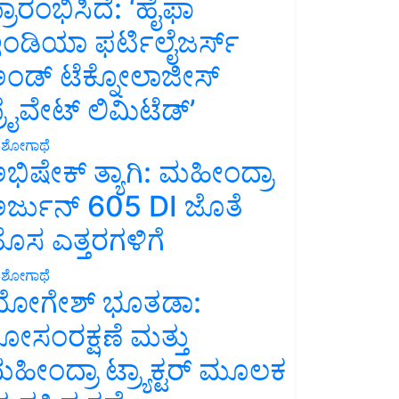
್ರಾರಂಭಿಸಿದೆ: ‘ಹೈಫಾ
ಂಡಿಯಾ ಫರ್ಟಿಲೈಜರ್ಸ್
ಂಡ್ ಟೆಕ್ನೋಲಾಜೀಸ್
್ರೈವೇಟ್ ಲಿಮಿಟೆಡ್’
ಶೋಗಾಥೆ
ಭಿಷೇಕ್ ತ್ಯಾಗಿ: ಮಹೀಂದ್ರಾ
ರ್ಜುನ್ 605 DI ಜೊತೆ
ೊಸ ಎತ್ತರಗಳಿಗೆ
ಶೋಗಾಥೆ
ೋಗೇಶ್ ಭೂತಡಾ:
ೋಸಂರಕ್ಷಣೆ ಮತ್ತು
ಹೀಂದ್ರಾ ಟ್ರ್ಯಾಕ್ಟರ್ ಮೂಲಕ