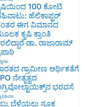
ೃಷಿಯಿಂದ 100 ಕೋಟಿ
ಹಿವಾಟು: ಹೆಲಿಕಾಪ್ಟರ್
ಂತರ ಈಗ ವಿಮಾನದ
ೂಲಕ ಕೃಷಿ ಕ್ರಾಂತಿ
ರಲಿದ್ದಾರೆ ಡಾ. ರಾಜಾರಾಮ್
್ರಿಪಾಠಿ
್ದಿಗಳು
ಾರತದ ಗ್ರಾಮೀಣ ಆರ್ಥಿಕತೆಗೆ
PO ನೇತೃತ್ವದ
ಗ್ರಿವೋಲ್ಟಾಯಿಕ್ಸ್‌ನ ಭರವಸೆ
್ರಿಪಿಡಿಯಾ
ಬ್ಬು ಬೆಳೆಯಲು ಸೂಕ್ತ