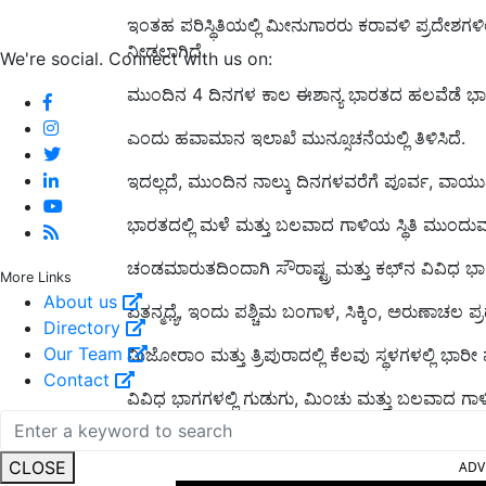
ಇಂತಹ ಪರಿಸ್ಥಿತಿಯಲ್ಲಿ ಮೀನುಗಾರರು ಕರಾವಳಿ ಪ್ರದೇಶ
ನೀಡಲಾಗಿದೆ.
We're social. Connect with us on:
ಮುಂದಿನ 4 ದಿನಗಳ ಕಾಲ ಈಶಾನ್ಯ ಭಾರತದ ಹಲವೆಡೆ ಭಾ
ಎಂದು ಹವಾಮಾನ ಇಲಾಖೆ ಮುನ್ಸೂಚನೆಯಲ್ಲಿ ತಿಳಿಸಿದೆ.
ಇದಲ್ಲದೆ, ಮುಂದಿನ ನಾಲ್ಕು ದಿನಗಳವರೆಗೆ ಪೂರ್ವ, ವಾಯುವ್ಯ
ಭಾರತದಲ್ಲಿ ಮಳೆ ಮತ್ತು ಬಲವಾದ ಗಾಳಿಯ ಸ್ಥಿತಿ ಮುಂದುವ
ಚಂಡಮಾರುತದಿಂದಾಗಿ ಸೌರಾಷ್ಟ್ರ ಮತ್ತು ಕಛ್‌ನ ವಿವಿಧ ಭ
More Links
About us
ಏತನ್ಮಧ್ಯೆ, ಇಂದು ಪಶ್ಚಿಮ ಬಂಗಾಳ, ಸಿಕ್ಕಿಂ, ಅರುಣಾಚಲ
Directory
Our Team
ಮಿಜೋರಾಂ ಮತ್ತು ತ್ರಿಪುರಾದಲ್ಲಿ ಕೆಲವು ಸ್ಥಳಗಳಲ್ಲಿ ಭಾ
Contact
ವಿವಿಧ ಭಾಗಗಳಲ್ಲಿ ಗುಡುಗು, ಮಿಂಚು ಮತ್ತು ಬಲವಾದ ಗಾಳ
ADV
CLOSE