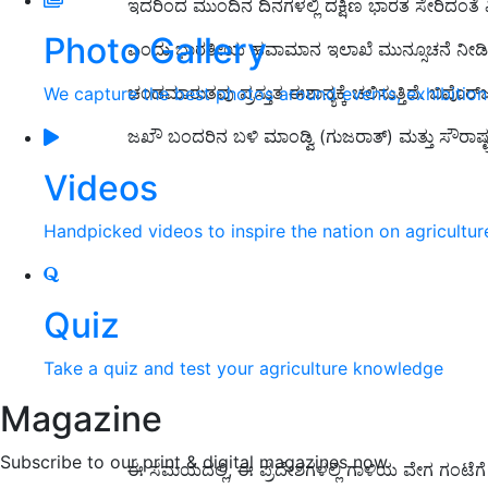
ಇದರಿಂದ ಮುಂದಿನ ದಿನಗಳಲ್ಲಿ ದಕ್ಷಿಣ ಭಾರತ ಸೇರಿದಂತೆ 
Photo Gallery
ಎಂದು ಭಾರತೀಯ ಹವಾಮಾನ ಇಲಾಖೆ ಮುನ್ಸೂಚನೆ ನೀಡಿ
ಚಂಡಮಾರುತವು ಪ್ರಸ್ತುತ ಈಶಾನ್ಯಕ್ಕೆ ಚಲಿಸುತ್ತಿದೆ. ಬ
We capture the best photos around events, exhibitio
ಜಖೌ ಬಂದರಿನ ಬಳಿ ಮಾಂಡ್ವಿ (ಗುಜರಾತ್) ಮತ್ತು ಸೌರಾಷ್ಟ್
Videos
Handpicked videos to inspire the nation on agricultur
Quiz
Take a quiz and test your agriculture knowledge
Magazine
Subscribe to our print & digital magazines now
ಈ ಸಮಯದಲ್ಲಿ, ಈ ಪ್ರದೇಶಗಳಲ್ಲಿ ಗಾಳಿಯ ವೇಗ ಗಂಟೆಗೆ