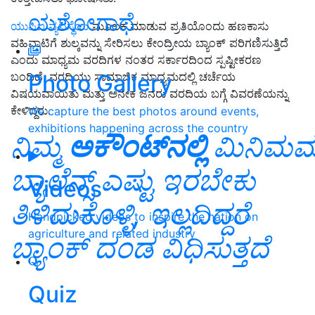
ಯಶೋಗಾಥೆ
ಯುಪಿಐ ವ್ಯವಸ್ಥೆಯ
ಮೂಲಕ ಮಾಡುವ ಪ್ರತಿಯೊಂದು ಹಣಕಾಸು
ವಹಿವಾಟಿಗೆ ಶುಲ್ಕವನ್ನು ಸೇರಿಸಲು ಕೇಂದ್ರೀಯ ಬ್ಯಾಂಕ್ ಪರಿಗಣಿಸುತ್ತಿದೆ
ಎಂದು ಮಾಧ್ಯಮ ವರದಿಗಳ ನಂತರ ಸರ್ಕಾರದಿಂದ ಸ್ಪಷ್ಟೀಕರಣ
Photo Gallery
ಬಂದಿದೆ. ವರದಿಯು ಸಾಮಾಜಿಕ ಮಾಧ್ಯಮದಲ್ಲಿ ಚರ್ಚೆಯ
ವಿಷಯವಾಯಿತು ಮತ್ತು ಅನೇಕ ಜನರು ವರದಿಯ ಬಗ್ಗೆ ವಿವರಣೆಯನ್ನು
ಕೇಳಿದ್ದರು.
We capture the best photos around events,
exhibitions happening across the country
ನಿಮ್ಮ
ಅಕೌಂಟ್‌ನಲ್ಲಿ
ಮಿನಿಮಮ
ಬ್ಯಾಲೆನ್ಸ್ ಎಷ್ಟು ಇರಬೇಕು
Videos
ತಿಳಿದುಕೊಳ್ಳಿ, ಇಲ್ಲದಿದ್ದರೆ
Handpicked videos to inspire the nation on
agriculture and related industry
ಬ್ಯಾಂಕ್ ದಂಡ ವಿಧಿಸುತ್ತದೆ
Quiz