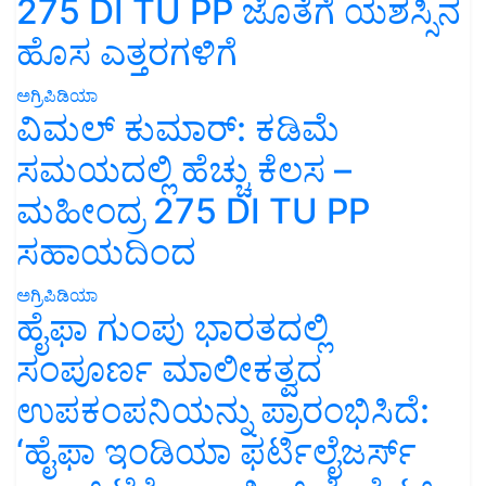
275 DI TU PP ಜೊತೆಗೆ ಯಶಸ್ಸಿನ
ಹೊಸ ಎತ್ತರಗಳಿಗೆ
ಅಗ್ರಿಪಿಡಿಯಾ
ವಿಮಲ್ ಕುಮಾರ್: ಕಡಿಮೆ
ಸಮಯದಲ್ಲಿ ಹೆಚ್ಚು ಕೆಲಸ –
ಮಹೀಂದ್ರ 275 DI TU PP
ಸಹಾಯದಿಂದ
ಅಗ್ರಿಪಿಡಿಯಾ
ಹೈಫಾ ಗುಂಪು ಭಾರತದಲ್ಲಿ
ಸಂಪೂರ್ಣ ಮಾಲೀಕತ್ವದ
ಉಪಕಂಪನಿಯನ್ನು ಪ್ರಾರಂಭಿಸಿದೆ:
‘ಹೈಫಾ ಇಂಡಿಯಾ ಫರ್ಟಿಲೈಜರ್ಸ್