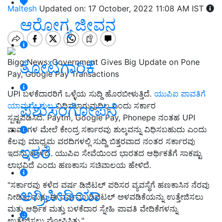
Maltesh
Updated on: 17 October, 2022 11:08 AM IST
ಆರೋಗ್ಯ ಜೀವನ
Bigg News: Government Gives Big Update on Pone
ತೋಟಗಾರಿಕೆ
Pay, Google Pay Transactions
UPI ಬಳಕೆದಾರರಿಗೆ ಒಳ್ಳೆಯ ಸುದ್ದಿ ಹೊರಬೀಳುತ್ತಿದೆ.
ಯುಪಿಐ ಪಾವತಿಗೆ
ಪಶುಸಂಗೋಪನೆ
ಯಾವುದೇ ಶುಲ್ಕ
ವಿಧಿಸಲಾಗುವುದಿಲ್ಲ ಎಂದು ಸರ್ಕಾರ
ಸ್ಪಷ್ಟಪಡಿಸಿದೆ. Paytm, Google Pay, Phonepe ನಂತಹ UPI
ಪಾವತಿಗಳ ಮೇಲೆ ಕೇಂದ್ರ ಸರ್ಕಾರವು ಶುಲ್ಕವನ್ನು ವಿಧಿಸಬಹುದು ಎಂದು
ಕೆಲವು ಮಾಧ್ಯಮ ವರದಿಗಳಲ್ಲಿ ಸುದ್ದಿ ಬಿತ್ತರವಾದ ನಂತರ ಸರ್ಕಾರವು
ಇತರೆ
ಇದನ್ನು ಹೇಳಿದೆ. ಯುಪಿಐ ಸೇವೆಯಿಂದ ಭಾರತದ ಆರ್ಥಿಕತೆಗೆ ಸಾಕಷ್ಟು
ಲಾಭವಿದೆ ಎಂದು ಹಣಕಾಸು ಸಚಿವಾಲಯ ಹೇಳಿದೆ.
"ಸರ್ಕಾರವು ಕಳೆದ ವರ್ಷ ಡಿಜಿಟಲ್ ಪರಿಸರ ವ್ಯವಸ್ಥೆಗೆ ಹಣಕಾಸಿನ ನೆರವು
ಅಗ್ರಿಪೀಡಿಯಾ
ನೀಡಿತು ಮತ್ತು ಈ ವರ್ಷವೂ ಡಿಜಿಟಲ್ ಅಳವಡಿಕೆಯನ್ನು ಉತ್ತೇಜಿಸಲು
ಮತ್ತು ಆರ್ಥಿಕ ಮತ್ತು ಬಳಕೆದಾರ ಸ್ನೇಹಿ ಪಾವತಿ ವೇದಿಕೆಗಳನ್ನು
ಉತ್ತೇಜಿಸಲು ಘೋಷಿಸಿತು."