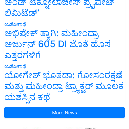
ಅಂಡ್ ಟೆಕ್ನೋಲಾಜೀಸ್ ಪ್ರೈವೇಟ್
ಲಿಮಿಟೆಡ್’
ಯಶೋಗಾಥೆ
ಅಭಿಷೇಕ್ ತ್ಯಾಗಿ: ಮಹೀಂದ್ರಾ
ಅರ್ಜುನ್ 605 DI ಜೊತೆ ಹೊಸ
ಎತ್ತರಗಳಿಗೆ
ಯಶೋಗಾಥೆ
ಯೋಗೇಶ್ ಭೂತಡಾ: ಗೋಸಂರಕ್ಷಣೆ
ಮತ್ತು ಮಹೀಂದ್ರಾ ಟ್ರ್ಯಾಕ್ಟರ್ ಮೂಲಕ
ಯಶಸ್ಸಿನ ಕಥೆ
More News