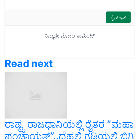
Read next
ರಾಷ್ಟ್ರ ರಾಜಧಾನಿಯಲ್ಲಿ ರೈತರ “ಮಹಾ
ಪಂಚಾಯತ್‌”..ದೆಹಲಿ ಗಡಿಯಲ್ಲಿ ಬಿಗಿ