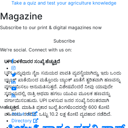
Take a quiz and test your agriculture knowledge
Magazine
Subscribe to our print & digital magazines now
Subscribe
We're social. Connect with us on:
UPI ಬಳಕೆದಾರರ ಸಂಖ್ಯೆ ಹೆಚ್ಚುತ್ತಿದೆ
UPI ಎನ್ನುವುದು ನೈಜ ಸಮಯದ ಪಾವತಿ ವ್ಯವಸ್ಥೆಯಾಗಿದ್ದು, ಇದು ಒಂದು
ಬ್ಯಾಂಕ್ ಖಾತೆಯಿಂದ ಮತ್ತೊಂದು ಬ್ಯಾಂಕ್ ಖಾತೆಗೆ ತ್ವರಿತವಾಗಿ ಹಣವನ್ನು
ವರ್ಗಾಯಿಸಲು ಅನುಮತಿಸುತ್ತದೆ. ವಿಶೇಷವೆಂದರೆ ನೀವು ಯಾವುದೇ
ಸಮಯದಲ್ಲಿ, ರಾತ್ರಿ ಅಥವಾ ಹಗಲು ಯುಪಿಐ ಮೂಲಕ ಹಣವನ್ನು
ವರ್ಗಾಯಿಸಬಹುದು. UPI ಬಳಸುವ ಜನರ ಸಂಖ್ಯೆ ನಿರಂತರವಾಗಿ
ಹೆಚ್ಚುತ್ತಿದೆ. ಮಾಹಿತಿ ಪ್ರಕಾರ ಜುಲೈ ತಿಂಗಳೊಂದರಲ್ಲೇ 600 ಕೋಟಿ
More Links
About us
ವಹಿವಾಟು ನಡೆದಿದೆ. ಒಟ್ಟು 10.2 ಲಕ್ಷ ಕೋಟಿ ವ್ಯವಹಾರ ನಡೆದಿದೆ.
Directory
Our Team