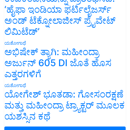
‘ಹೈಫಾ ಇಂಡಿಯಾ ಫರ್ಟಿಲೈಜರ್ಸ್
ಅಂಡ್ ಟೆಕ್ನೋಲಾಜೀಸ್ ಪ್ರೈವೇಟ್
ಲಿಮಿಟೆಡ್’
ಯಶೋಗಾಥೆ
ಅಭಿಷೇಕ್ ತ್ಯಾಗಿ: ಮಹೀಂದ್ರಾ
ಅರ್ಜುನ್ 605 DI ಜೊತೆ ಹೊಸ
ಎತ್ತರಗಳಿಗೆ
ಯಶೋಗಾಥೆ
ಯೋಗೇಶ್ ಭೂತಡಾ: ಗೋಸಂರಕ್ಷಣೆ
ಮತ್ತು ಮಹೀಂದ್ರಾ ಟ್ರ್ಯಾಕ್ಟರ್ ಮೂಲಕ
ಯಶಸ್ಸಿನ ಕಥೆ