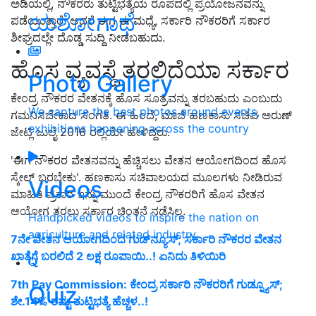
ಅಡಿಯಲ್ಲಿ, ನೌಕರರು ತುಟ್ಟಿಭತ್ಯೆಯ ರೂಪದಲ್ಲಿ ಪ್ರಯೋಜನವನ್ನು
ಯಶೋಗಾಥೆ
ಪಡೆಯುತ್ತಾರೆ. ಆದರೆ ಈಗ ಈ ಮಧ್ಯೆ, ಸರ್ಕಾರಿ ನೌಕರರಿಗೆ ಸರ್ಕಾರ
ಶೀಘ್ರದಲ್ಲೇ ದೊಡ್ಡ ಸುದ್ದಿ ನೀಡಬಹುದು.
ಹೊಸ ವ್ಯವಸ್ಥೆ ತರಲಿದೆಯಾ ಸರ್ಕಾರ
Photo Gallery
ಕೇಂದ್ರ ನೌಕರರ ವೇತನಕ್ಕೆ ಹೊಸ ಸೂತ್ರವನ್ನು ತರಬಹುದು ಎಂಬುದು
We capture the best photos around events,
ಗಮನಿಸಬೇಕಾದ ಸಂಗತಿ. ಈ ಹಿಂದೆ, ಮಾಜಿ ಹಣಕಾಸು ಸಚಿವ ಅರುಣ್
exhibitions happening across the country
ಜೇಟ್ಲಿ ಜುಲೈ 2016 ರಲ್ಲಿಯೇ ಹೇಳಿದ್ದರು.
'ಈಗ ನೌಕರರ ವೇತನವನ್ನು ಹೆಚ್ಚಿಸಲು ವೇತನ ಆಯೋಗದಿಂದ ಹೊಸ
ಸ್ಕೇಲ್ ಬರಬೇಕು'. ಹಣಕಾಸು ಸಚಿವಾಲಯದ ಮೂಲಗಳು ನೀಡಿರುವ
Videos
ಮಾಹಿತಿ ಪ್ರಕಾರ ಇನ್ನು ಮುಂದೆ ಕೇಂದ್ರ ನೌಕರರಿಗೆ ಹೊಸ ವೇತನ
ಆಯೋಗ ತರಲು ಸರ್ಕಾರ ಚಿಂತನೆ ನಡೆಸಿಲ್ಲ.
Handpicked videos to inspire the nation on
agriculture and related industry
7ನೇ ವೇತನ ಆಯೋಗದಿಂದ ಗುಡ್‌ನ್ಯೂಸ್‌; ಸರ್ಕಾರಿ ನೌಕರರ ವೇತನ
ಖಾತೆಗೆ ಬರಲಿದೆ 2 ಲಕ್ಷ ರೂಪಾಯಿ..! ಏನಿದು ತಿಳಿಯಿರಿ
7th Pay Commission: ಕೇಂದ್ರ ಸರ್ಕಾರಿ ನೌಕರರಿಗೆ ಗುಡ್ನ್ಯೂಸ್;
Quiz
ಶೇ.14% ರಷ್ಟು ತುಟ್ಟಿಭತ್ಯೆ ಹೆಚ್ಚಳ..!