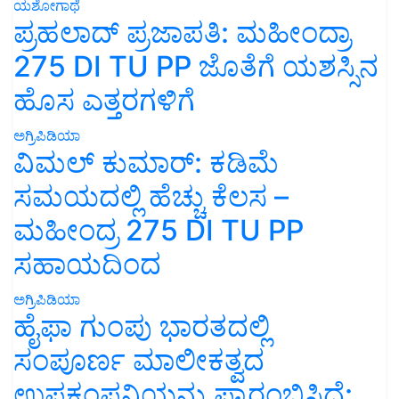
ಯಶೋಗಾಥೆ
ಪ್ರಹಲಾದ್ ಪ್ರಜಾಪತಿ: ಮಹೀಂದ್ರಾ
275 DI TU PP ಜೊತೆಗೆ ಯಶಸ್ಸಿನ
ಹೊಸ ಎತ್ತರಗಳಿಗೆ
ಅಗ್ರಿಪಿಡಿಯಾ
ವಿಮಲ್ ಕುಮಾರ್: ಕಡಿಮೆ
ಸಮಯದಲ್ಲಿ ಹೆಚ್ಚು ಕೆಲಸ –
ಮಹೀಂದ್ರ 275 DI TU PP
ಸಹಾಯದಿಂದ
ಅಗ್ರಿಪಿಡಿಯಾ
ಹೈಫಾ ಗುಂಪು ಭಾರತದಲ್ಲಿ
ಸಂಪೂರ್ಣ ಮಾಲೀಕತ್ವದ
ಉಪಕಂಪನಿಯನ್ನು ಪ್ರಾರಂಭಿಸಿದೆ: