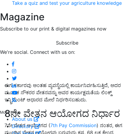
Take a quiz and test your agriculture knowledge
Magazine
Subscribe to our print & digital magazines now
Subscribe
We're social. Connect with us on:
ಈಗ ಸರ್ಕಾರವು ಅಂತಹ ವ್ಯವಸ್ಥೆಯಲ್ಲಿ ಕಾರ್ಯನಿರ್ವಹಿಸುತ್ತಿದೆ, ಅದರ
ಮೂಲಕ ನೌಕರರ ವೇತನವನ್ನು ಅವರ ಕಾರ್ಯಕ್ಷಮತೆಯ ಲಿಂಕ್ಡ್
ಇನ್ಕ್ರಿಮೆಂಟ್ ಆಧಾರದ ಮೇಲೆ ನಿರ್ಧರಿಸಬಹುದು.
8ನೇ ವೇತನ ಆಯೋಗದ ನಿರ್ಧಾರ
More Links
About us
7ನೇ ವೇತನ ಆಯೋಗದ (
7th Pay Commission
) ನಂತರ, ಈಗ
Directory
ಮುಂದಿನ ವೇತನ ಆಯೋಗವು ಬರುವುದು ಕಷ್ಟ. 68 ಲಕ್ಷ ಕೇಂದ್ರ
Our Team