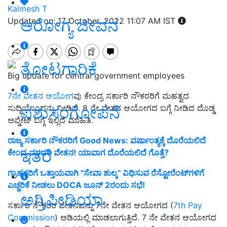
Kalmesh T
ಆರೋಗ್ಯ ಜೀವನ
Updated on: 17 October, 2022 11:07 AM IST
ತೋಟಗಾರಿಕೆ
Big update for central government employees
7ನೇ ವೇತನ ಆಯೋಗ
ವು ಕೇಂದ್ರ ಸರ್ಕಾರಿ ನೌಕರರಿಗೆ ಮಹತ್ವದ
ಪಶುಸಂಗೋಪನೆ
ಸುದ್ದಿಯೊಂದನ್ನು ನೀಡಿದೆ. 8 ನೇ ವೇತನ ಆಯೋಗದ ಬಗ್ಗೆ ನೀಡಿದ ದೊಡ್ಡ
ಅಪ್ಡೇಟ್ ಬಗ್ಗೆ ಇಲ್ಲಿದೆ ಮಾಹಿತಿ.
ರಾಜ್ಯ ಸರ್ಕಾರಿ ನೌಕರರಿಗೆ Good News: ವರ್ಷಾಂತ್ಯಕ್ಕೆ ದೊರೆಯಲಿದೆ
ಇತರೆ
ಕೇಂದ್ರ ಮಾದರಿ ವೇತನ! ಯಾವಾಗ ದೊರೆಯಲಿದೆ ಗೊತ್ತೆ?
ಗ್ರಾಹಕರಿಗೆ ಒತ್ತಾಯವಾಗಿ "ಸೇವಾ ಶುಲ್ಕ" ವಿಧಿಸುವ ರೆಸ್ಟೋರೆಂಟ್‌ಗಳಿಗೆ
ಎಚ್ಚರಿಕೆ ನೀಡಲು DOCA ಜೂನ್ 2ರಂದು ಸಭೆ!
ಅಗ್ರಿಪೀಡಿಯಾ
ಸರ್ಕಾರಿ ನೌಕರರ ವೇತನವನ್ನು 7ನೇ ವೇತನ ಆಯೋಗದ (
7th Pay
Commission
) ಅಡಿಯಲ್ಲಿ ಮಾಡಲಾಗುತ್ತಿದೆ. 7 ನೇ ವೇತನ ಆಯೋಗದ