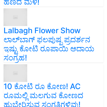
ಹಣದ ಮಳೆ!
Lalbagh Flower Show
ಲಾಲ್‌ಬಾಗ್ ಫಲಪುಷ್ಪ ಪ್ರದರ್ಶನ
ಇಷ್ಟು ಕೋಟಿ ರೂಪಾಯಿ ಆದಾಯ
ಸಂಗ್ರಹ!
10 ಕೋಟಿ ರೂ ಕೋಣ! AC
ರೂಮಲ್ಲಿ ಮಲಗುವ ಕೋಣದ
ಹುಬ್ಬೇರಿಸುವ ಸಂಗತಿಗಳಿವು!