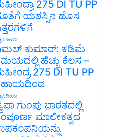
ಹೀಂದ್ರಾ 275 DI TU PP
ೊತೆಗೆ ಯಶಸ್ಸಿನ ಹೊಸ
ತ್ತರಗಳಿಗೆ
್ರಿಪಿಡಿಯಾ
ಿಮಲ್ ಕುಮಾರ್: ಕಡಿಮೆ
ಮಯದಲ್ಲಿ ಹೆಚ್ಚು ಕೆಲಸ –
ಹೀಂದ್ರ 275 DI TU PP
ಸಹಾಯದಿಂದ
್ರಿಪಿಡಿಯಾ
ೈಫಾ ಗುಂಪು ಭಾರತದಲ್ಲಿ
ಂಪೂರ್ಣ ಮಾಲೀಕತ್ವದ
ಪಕಂಪನಿಯನ್ನು