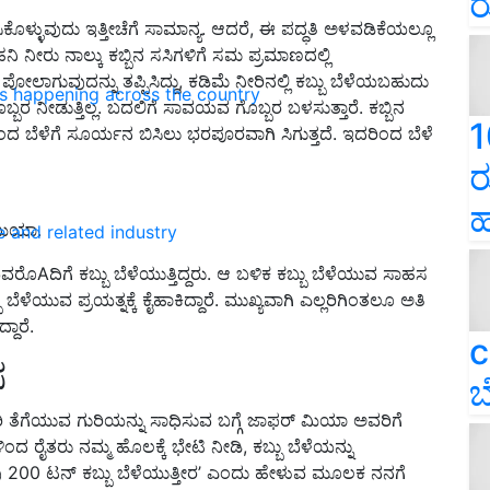
ರ
ಿಕೊಳ್ಳುವುದು ಇತ್ತೀಚೆಗೆ ಸಾಮಾನ್ಯ. ಆದರೆ, ಈ ಪದ್ಧತಿ ಅಳವಡಿಕೆಯಲ್ಲೂ
ೀರು ನಾಲ್ಕು ಕಬ್ಬಿನ ಸಸಿಗಳಿಗೆ ಸಮ ಪ್ರಮಾಣದಲ್ಲಿ
ಪೋಲಾಗುವುದನ್ನು ತಪ್ಪಿಸಿದ್ದು, ಕಡಿಮೆ ನೀರಿನಲ್ಲಿ ಕಬ್ಬು ಬೆಳೆಯಬಹುದು
ns happening across the country
್ಬರ ನೀಡುತ್ತಿಲ್ಲ. ಬದಲಿಗೆ ಸಾವಯವ ಗೊಬ್ಬರ ಬಳಸುತ್ತಾರೆ. ಕಬ್ಬಿನ
1
ಬೆಳೆಗೆ ಸೂರ್ಯನ ಬಿಸಿಲು ಭರಪೂರವಾಗಿ ಸಿಗುತ್ತದೆ. ಇದರಿಂದ ಬೆಳೆ
ರ
ಹ
 ಮಿಯಾ.
e and related industry
ೊAದಿಗೆ ಕಬ್ಬು ಬೆಳೆಯುತ್ತಿದ್ದರು. ಆ ಬಳಿಕ ಕಬ್ಬು ಬೆಳೆಯುವ ಸಾಹಸ
ಳೆಯುವ ಪ್ರಯತ್ನಕ್ಕೆ ಕೈಹಾಕಿದ್ದಾರೆ. ಮುಖ್ಯವಾಗಿ ಎಲ್ಲರಿಗಿಂತಲೂ ಅತಿ
ದಾರೆ.
c
ಸ
ಬ
ಿ ತೆಗೆಯುವ ಗುರಿಯನ್ನು ಸಾಧಿಸುವ ಬಗ್ಗೆ ಜಾಫರ್ ಮಿಯಾ ಅವರಿಗೆ
 ರೈತರು ನಮ್ಮ ಹೊಲಕ್ಕೆ ಭೇಟಿ ನೀಡಿ, ಕಬ್ಬು ಬೆಳೆಯನ್ನು
 ‘ನೀವು 200 ಟನ್ ಕಬ್ಬು ಬೆಳೆಯುತ್ತೀರ’ ಎಂದು ಹೇಳುವ ಮೂಲಕ ನನಗೆ