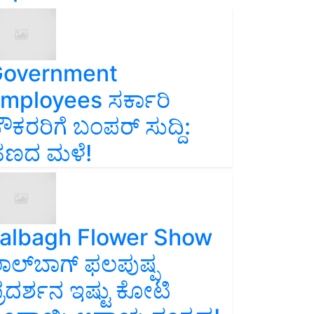
overnment
mployees ಸರ್ಕಾರಿ
ೌಕರರಿಗೆ ಬಂಪರ್‌ ಸುದ್ದಿ:
ಣದ ಮಳೆ!
albagh Flower Show
ಾಲ್‌ಬಾಗ್ ಫಲಪುಷ್ಪ
್ರದರ್ಶನ ಇಷ್ಟು ಕೋಟಿ