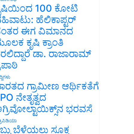
ೃಷಿಯಿಂದ 100 ಕೋಟಿ
ಹಿವಾಟು: ಹೆಲಿಕಾಪ್ಟರ್
ಂತರ ಈಗ ವಿಮಾನದ
ೂಲಕ ಕೃಷಿ ಕ್ರಾಂತಿ
ರಲಿದ್ದಾರೆ ಡಾ. ರಾಜಾರಾಮ್
್ರಿಪಾಠಿ
್ದಿಗಳು
ಾರತದ ಗ್ರಾಮೀಣ ಆರ್ಥಿಕತೆಗೆ
PO ನೇತೃತ್ವದ
ಗ್ರಿವೋಲ್ಟಾಯಿಕ್ಸ್‌ನ ಭರವಸೆ
್ರಿಪಿಡಿಯಾ
ಬ್ಬು ಬೆಳೆಯಲು ಸೂಕ್ತ