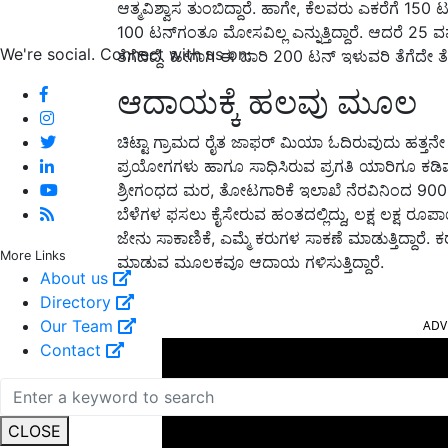
ಆತ್ಮವಿಶ್ವಾಸ ತುಂಬಿದ್ದಾರೆ. ಹಾಗೇ, ಕೆಲವರು ಎಕರೆಗೆ 150
100 ಟನ್‌ಗಂತೂ ಮೋಸವಿಲ್ಲ ಎನ್ನುತ್ತಿದ್ದಾರೆ. ಆದರೆ 25 
We're social. Connect with us on:
ತೆಗೆದಿದ್ದೆ. ಹೀಗಾಗಿ ಈ ಬಾರಿ 200 ಟನ್ ಇಳುವರಿ ತೆಗೆದೇ 
ಆದಾಯಕ್ಕೆ ಹಲವು ಮೂಲ
ಚಿಟ್ಟಾ ಗ್ರಾಮದ ರೈತ ಜಾಫರ್ ಮಿಯಾ ಓದಿರುವುದು ಹತ್ತನೇ 
ಪ್ರಯೋಗಗಳು ಹಾಗೂ ಸಾಧಿಸಿರುವ ಪ್ರಗತಿ ಯಾರಿಗೂ ಕಡಿಮ
ಶ್ರೀಗಂಧದ ಮರ, ತೋಟಗಾರಿಕೆ ಇಲಾಖೆ ನೆರವಿನಿಂದ 900 ಸ
ಬೆಳೆಗಳ ಫಸಲು ಕೈಸೇರುವ ಹಂತದಲ್ಲಿದ್ದು, ಲಕ್ಷ ಲಕ್ಷ ರೂಪಾಯಿ
ಜೇನು ಸಾಕಾಣಿಕೆ, ಎಮ್ಮೆ ಕರುಗಳ ಸಾಕಣೆ ಮಾಡುತ್ತಿದ್ದಾರೆ. 
More Links
ಮಾಡುವ ಮೂಲಕವೂ ಆದಾಯ ಗಳಿಸುತ್ತಿದ್ದಾರೆ.
About us
Directory
ADV
Our Team
Contact
CLOSE