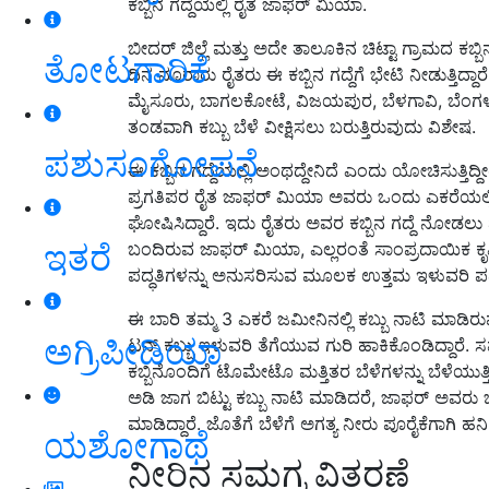
ಕಬ್ಬಿನ ಗದ್ದೆಯಲ್ಲಿ ರೈತ ಜಾಫರ್ ಮಿಯಾ.
ಬೀದರ್ ಜಿಲ್ಲೆ ಮತ್ತು ಅದೇ ತಾಲೂಕಿನ ಚಿಟ್ಟಾ ಗ್ರಾಮದ ಕಬ್
ತೋಟಗಾರಿಕೆ
ದಿನ ನೂರಾರು ರೈತರು ಈ ಕಬ್ಬಿನ ಗದ್ದೆಗೆ ಭೇಟಿ ನೀಡುತ್ತಿದ್ದಾ
ಮೈಸೂರು, ಬಾಗಲಕೋಟೆ, ವಿಜಯಪುರ, ಬೆಳಗಾವಿ, ಬೆಂಗಳ
ತಂಡವಾಗಿ ಕಬ್ಬು ಬೆಳೆ ವೀಕ್ಷಿಸಲು ಬರುತ್ತಿರುವುದು ವಿಶೇಷ.
ಪಶುಸಂಗೋಪನೆ
ಈ ಕಬ್ಬಿನ ಗದ್ದೆಯಲ್ಲಿ ಅಂಥದ್ದೇನಿದೆ ಎಂದು ಯೋಚಿಸುತ್ತಿ
ಪ್ರಗತಿಪರ ರೈತ ಜಾಫರ್ ಮಿಯಾ ಅವರು ಒಂದು ಎಕರೆಯಲ್ಲ
ಘೋಷಿಸಿದ್ದಾರೆ. ಇದು ರೈತರು ಅವರ ಕಬ್ಬಿನ ಗದ್ದೆ ನೋಡಲ
ಇತರೆ
ಬಂದಿರುವ ಜಾಫರ್ ಮಿಯಾ, ಎಲ್ಲರಂತೆ ಸಾಂಪ್ರದಾಯಿಕ ಕೃಷಿ ಪದ
ಪದ್ಧತಿಗಳನ್ನು ಅನುಸರಿಸುವ ಮೂಲಕ ಉತ್ತಮ ಇಳುವರಿ ಪಡೆ
ಈ ಬಾರಿ ತಮ್ಮ 3 ಎಕರೆ ಜಮೀನಿನಲ್ಲಿ ಕಬ್ಬು ನಾಟಿ ಮಾ
ಅಗ್ರಿಪೀಡಿಯಾ
ಟನ್ ಕಬ್ಬು ಇಳುವರಿ ತೆಗೆಯುವ ಗುರಿ ಹಾಕಿಕೊಂಡಿದ್ದಾರೆ.
ಕಬ್ಬಿನೊಂದಿಗೆ ಟೊಮೇಟೊ ಮತ್ತಿತರ ಬೆಳೆಗಳನ್ನು ಬೆಳೆಯುತ್
ಅಡಿ ಜಾಗ ಬಿಟ್ಟು ಕಬ್ಬು ನಾಟಿ ಮಾಡಿದರೆ, ಜಾಫರ್ ಅವರ
ಮಾಡಿದ್ದಾರೆ. ಜೊತೆಗೆ ಬೆಳೆಗೆ ಅಗತ್ಯ ನೀರು ಪೂರೈಕೆಗಾಗಿ ಹನಿ
ಯಶೋಗಾಥೆ
ನೀರಿನ ಸಮಗ್ರ ವಿತರಣೆ