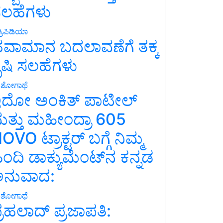
ಲಹೆಗಳು
್ರಿಪಿಡಿಯಾ
ವಾಮಾನ ಬದಲಾವಣೆಗೆ ತಕ್ಕ
ೃಷಿ ಸಲಹೆಗಳು
ಶೋಗಾಥೆ
ದೋ ಅಂಕಿತ್ ಪಾಟೀಲ್
ತ್ತು ಮಹೀಂದ್ರಾ 605
OVO ಟ್ರಾಕ್ಟರ್ ಬಗ್ಗೆ ನಿಮ್ಮ
ಿಂದಿ ಡಾಕ್ಯುಮೆಂಟ್‌ನ ಕನ್ನಡ
ನುವಾದ:
ಶೋಗಾಥೆ
್ರಹಲಾದ್ ಪ್ರಜಾಪತಿ: