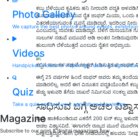
ಕಬ್ಬು ಬೆಳೆಯುವ ಕೃಷಿಕರು ಹನಿ ನೀರಾವರಿ ಪದ್ಧತಿ ಅಳವಡಿಸ
Photo Gallery
ಹೊಸತನ ಅನುಸರಿಸಿರುವ ರೈತ ಜಾಫರ್ ಮಿಯಾ, ಒಂದು ಹನಿ ನ
ವಿತರಣೆಯಾಗುವಂತೆ ವ್ಯವಸ್ಥೆ ಮಾಡಿದ್ದಾರೆ. ಇದರಿಂದ ನೀರು 
We capture the best photos around events, exhibitio
ಎಂಬುದನ್ನು ಸಾಬೀತು ಮಾಡಿದ್ದಾರೆ. ಬೆಳೆಗೆ ರಾಸಾಯನಿಕ ಗೊಬ
ಸಾಲುಗಳ ನಡುವೆ ಐದೂವರೆ ಅಡಿ ಅಂತರ ನೀಡಿರುವುದರಿಂದ 
ಹುಲುಸಾಗಿ ಬೆಳೆಯುತ್ತದೆ ಎಂಬುದು ರೈತನ ಅಭಿಪ್ರಾಯ.
Videos
ಕಬ್ಬಿನ ಸಾಲುಗಳ ನಡುವೆ ಟ್ರಾಕ್ಟರ್ ಓಡಿಸುತ್ತಿರುವ ಜಾಫರ್
Handpicked videos to inspire the nation on agricultur
ಈಗ್ಗೆ 25 ವರ್ಷಗಳ ಹಿಂದೆ ಜಾಫರ್ ಅವರು ತಮ್ಮ ತಂದೆಯವರ
ಮಾಡಿರಲಿಲ್ಲ. ಆದರೆ ಈಗ ವಿನೂತನ ಪದ್ಧತಿಯೊಂದಿಗೆ ಕಬ್ಬು ಬೆ
Quiz
ಹೆಚ್ಚು ಇಳುವರಿ ತೆಗೆದು ದಾಖಲೆ ನಿರ್ಮಿಸುವ ಸಂಕಲ್ಪ ಮಾಡಿದ್
ಸಾಧಿಸುವ ಬಗ್ಗೆ ಅಚಲ ವಿಶ್ವಾ
Take a quiz and test your agriculture knowledge
Magazine
ತಾವು ಹಾಕಿಕೊಂಡಿರುವ ಎಕರೆಗೆ 200 ಟನ್ ಕಬ್ಬು ಇಳುವರ
ಅಚಲ ವಿಶ್ವಾಸವಿದೆ. ‘ಈಗಾಗಲೇ ರಾಜ್ಯದ ಮೂಲೆ ಮೂಲೆಗಳಿಂದ
Subscribe to our print & digital magazines now
ವೀಕ್ಷಿಸುತ್ತಿದ್ದಾರೆ. ಹೀಗೆ ಭೇಟಿ ನೀಡಿದವರಲ್ಲಿ ಹಲವರು