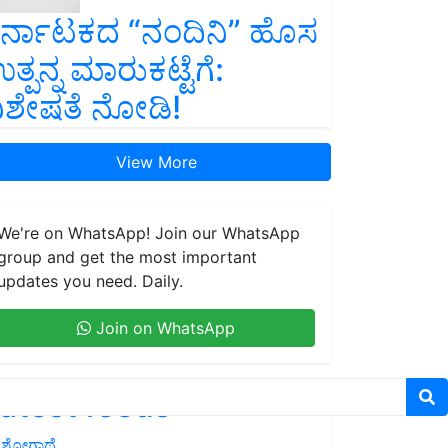
ರ್ನಾಟಕದ “ನಂದಿನಿ” ಹೊಸ
ತ್ಪನ್ನ ಮಾರುಕಟ್ಟೆಗೆ:
ಿಶೇಷತೆ ನೋಡಿ!
View More
We're on WhatsApp! Join our WhatsApp
group and get the most important
updates you need. Daily.
Join on WhatsApp
atest feeds
ಶೋಗಾಥೆ