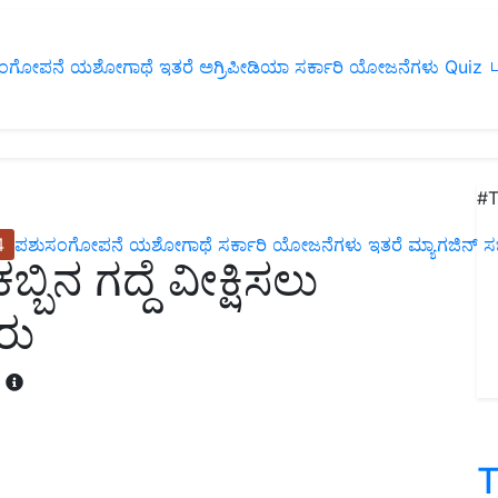
ಂಗೋಪನೆ
ಯಶೋಗಾಥೆ
ಇತರೆ
ಅಗ್ರಿಪೀಡಿಯಾ
ಸರ್ಕಾರಿ ಯೋಜನೆಗಳು
Quiz
ப
#T
4
ಪಶುಸಂಗೋಪನೆ
ಯಶೋಗಾಥೆ
ಸರ್ಕಾರಿ ಯೋಜನೆಗಳು
ಇತರೆ
ಮ್ಯಾಗಜಿನ್‌ ಸಬ್‌
ನ ಗದ್ದೆ ವೀಕ್ಷಿಸಲು
ರು
T
T