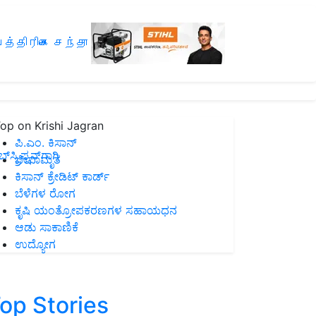
த்திரிகை சந்தா
op on Krishi Jagran
ಪಿ.ಎಂ. ಕಿಸಾನ್
ಸ್ಕ್ರಿಪ್ಷನ್‌ಗಾಗಿ
ಜೀವಾಮೃತ
ಕಿಸಾನ್ ಕ್ರೇಡಿಟ್ ಕಾರ್ಡ್
ಬೆಳೆಗಳ ರೋಗ
ಕೃಷಿ ಯಂತ್ರೋಪಕರಣಗಳ ಸಹಾಯಧನ
ಆಡು ಸಾಕಾಣಿಕೆ
ಉದ್ಯೋಗ
op Stories