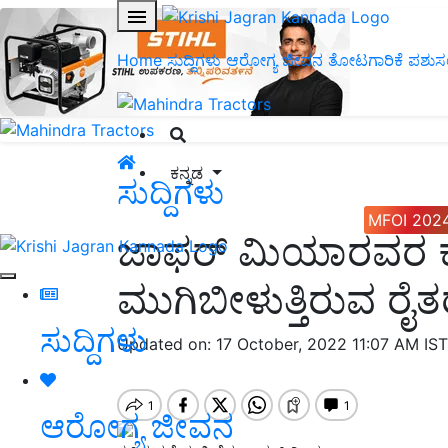
Home
ಸುದ್ದಿಗಳು
ಆರೋಗ್ಯ ಜೀವನ
ತೋಟಗಾರಿಕೆ
ಪಶುಸ
ಕನ್ನಡ
ಸುದ್ದಿಗಳು
MFOI 202
ಜಾಫರ್ ಮಿಯಾರವರ ಕಬ್ಬಿ
ಮುಗಿಬೀಳುತ್ತಿರುವ ರೈತ
ಸುದ್ದಿಗಳು
Updated on: 17 October, 2022 11:07 AM IS
ಆರೋಗ್ಯ ಜೀವನ