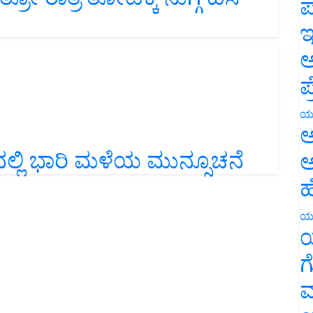
ಪ
ಇ
ಅ
ಪ
ಯ
ಅ
ಯದಲ್ಲಿ ಭಾರಿ ಮಳೆಯ ಮುನ್ಸೂಚನೆ
ಅ
ಹ
ಯ
ಯ
ಗ
ಮ