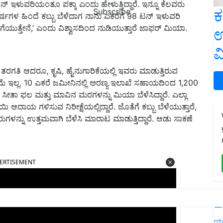
 ಟನ್ ಇಳುವರಿಯಂತೂ ಪಕ್ಕಾ ಎಂದು ಹೇಳುತ್ತಿದ್ದಾರೆ. ಇನ್ನೂ ಕೆಲವರು
ಕ
Subscribe
ವರ್ಷಗಳ ಹಿಂದೆ ಕಬ್ಬು ಬೆಳೆದಾಗ ನಾನು ಎಕರೆಗೆ 98 ಟನ್ ಇಳುವರಿ
ತೆಗೆಯುತ್ತೇನೆ,’ ಎಂದು ವಿಶ್ವಾಸದಿಂದ ನುಡಿಯುತ್ತಾರೆ ಜಾಫರ್ ಮಿಯಾ.
ಉ
ವ
ತರಗತಿ ಆದರೂ, ಕೃಷಿ, ಹೈನುಗಾರಿಕೆಯಲ್ಲಿ ಇವರು ಮಾಡುತ್ತಿರುವ
ೆ ಇಲ್ಲ. 10 ಎಕರೆ ಜಮೀನಿನಲ್ಲಿ ಅರಣ್ಯ ಇಲಾಖೆ ಸಹಾಯದಿಂದ 1,200
ೀತಾ ಫಲ ಮತ್ತು ಮಾವಿನ ಮರಗಳನ್ನು ಮಿಯಾ ಬೆಳೆಸಿದ್ದಾರೆ. ಎಲ್ಲಾ
 ಆದಾಯ ಗಳಿಸುವ ನಿರೀಕ್ಷೆಯಲ್ಲಿದ್ದಾರೆ. ಜೊತೆಗೆ ಕಬ್ಬು ಬೆಳೆಯುತ್ತಾರೆ,
ಕರುಗಳನ್ನು ಉತ್ತಮವಾಗಿ ಬೆಳೆಸಿ ಮಾರಾಟ ಮಾಡುತ್ತಿದ್ದಾರೆ. ಆಡು ಸಾಕಣೆ
ERTISEMENT
L
ಯ