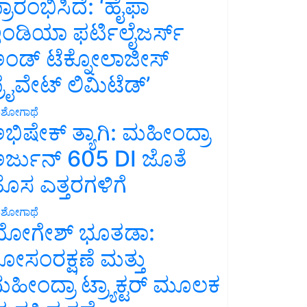
್ರಾರಂಭಿಸಿದೆ: ‘ಹೈಫಾ
ಂಡಿಯಾ ಫರ್ಟಿಲೈಜರ್ಸ್
ಂಡ್ ಟೆಕ್ನೋಲಾಜೀಸ್
್ರೈವೇಟ್ ಲಿಮಿಟೆಡ್’
ಶೋಗಾಥೆ
ಭಿಷೇಕ್ ತ್ಯಾಗಿ: ಮಹೀಂದ್ರಾ
ರ್ಜುನ್ 605 DI ಜೊತೆ
ೊಸ ಎತ್ತರಗಳಿಗೆ
ಶೋಗಾಥೆ
ೋಗೇಶ್ ಭೂತಡಾ:
ೋಸಂರಕ್ಷಣೆ ಮತ್ತು
ಹೀಂದ್ರಾ ಟ್ರ್ಯಾಕ್ಟರ್ ಮೂಲಕ