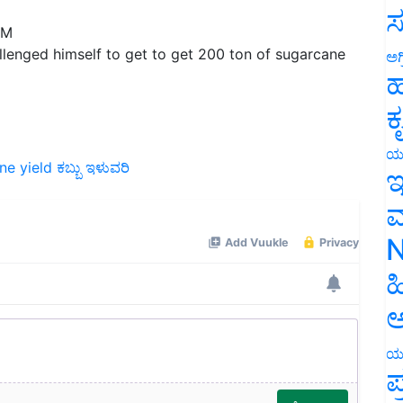
PM
ಸ
allenged himself to get to get 200 ton of sugarcane
ಅಗ
ಹ
ಕ
ne yield
ಕಬ್ಬು ಇಳುವರಿ
ಯ
ಇ
ಮ
N
ಹ
ಅ
ಯ
ಪ