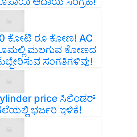
ೂಪಾಯಿ ಆದಾಯ ಸಂಗ್ರಹ!
0 ಕೋಟಿ ರೂ ಕೋಣ! AC
ೂಮಲ್ಲಿ ಮಲಗುವ ಕೋಣದ
ುಬ್ಬೇರಿಸುವ ಸಂಗತಿಗಳಿವು!
ylinder price ಸಿಲಿಂಡರ್‌
ೆಲೆಯಲ್ಲಿ ಭರ್ಜರಿ ಇಳಿಕೆ!