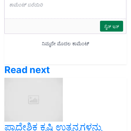
Read next
ಪ್ರಾದೇಶಿಕ ಕೃಷಿ ಉತ್ಪನ್ನಗಳನ್ನು