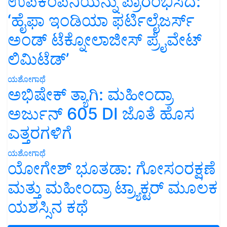
ಉಪಕಂಪನಿಯನ್ನು ಪ್ರಾರಂಭಿಸಿದೆ:
‘ಹೈಫಾ ಇಂಡಿಯಾ ಫರ್ಟಿಲೈಜರ್ಸ್
ಅಂಡ್ ಟೆಕ್ನೋಲಾಜೀಸ್ ಪ್ರೈವೇಟ್
ಲಿಮಿಟೆಡ್’
ಯಶೋಗಾಥೆ
ಅಭಿಷೇಕ್ ತ್ಯಾಗಿ: ಮಹೀಂದ್ರಾ
ಅರ್ಜುನ್ 605 DI ಜೊತೆ ಹೊಸ
ಎತ್ತರಗಳಿಗೆ
ಯಶೋಗಾಥೆ
ಯೋಗೇಶ್ ಭೂತಡಾ: ಗೋಸಂರಕ್ಷಣೆ
ಮತ್ತು ಮಹೀಂದ್ರಾ ಟ್ರ್ಯಾಕ್ಟರ್ ಮೂಲಕ
ಯಶಸ್ಸಿನ ಕಥೆ