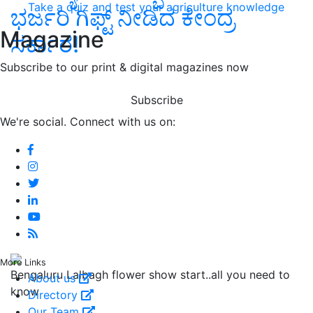
Take a quiz and test your agriculture knowledge
ಭರ್ಜರಿ ಗಿಫ್ಟ್‌ ನೀಡಿದ ಕೇಂದ್ರ
Magazine
ಸರ್ಕಾರ!
Subscribe to our print & digital magazines now
Subscribe
We're social. Connect with us on:
More Links
Bengaluru Lalbagh flower show start..all you need to
About us
know
Directory
Our Team