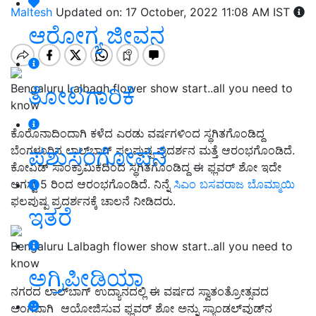
Maltesh
Updated on: 17 October, 2022 11:08 AM IST
ಆರೋಗ್ಯ ಜೀವನ
Bengaluru Lalbagh flower show start..all you need to
ತೋಟಗಾರಿಕೆ
know
ಕೊರೊನಾದಿಂದಾಗಿ ಕಳೆದ ಎರಡು ವರ್ಷಗಳಿಂದ ಸ್ಥಗಿತಗೊಂಡಿದ್ದ
ಪಶುಸಂಗೋಪನೆ
ಬೆಂಗಳೂರಿನ ಲಾಲ್‌ಬಾಗ್‌ ಫಲಪುಷ್ಪ ಪ್ರದರ್ಶನ ಮತ್ತೆ ಆರಂಭಗೊಂಡಿದೆ.
ಕೋವಿಡ್‌ ಸಾಂಕ್ರಾಮಿಕದಿಂದ ಸ್ಥಗಿತಗೊಂಡಿದ್ದ ಈ ಫ್ಲವರ್ ಶೋ ಇದೇ
ಆಗಸ್ಟ್‌ 5 ರಿಂದ ಆರಂಭಗೊಂಡಿದೆ. ನಿನ್ನೆ
ಸಿಎಂ ಬಸವರಾಜ ಬೊಮ್ಮಾಯಿ
ಫಲಪುಷ್ಪ ಪ್ರದರ್ಶನಕ್ಕೆ ಚಾಲನೆ ನೀಡಿದರು.
ಇತರೆ
Bengaluru Lalbagh flower show start..all you need to
know
ಅಗ್ರಿಪೀಡಿಯಾ
ನಗರದ ಲಾಲ್‌ಬಾಗ್‌ ಉದ್ಯಾನದಲ್ಲಿ ಈ ವರ್ಷದ ಸ್ವಾತಂತ್ರೋತ್ಸವದ
ಅಂಗವಾಗಿ ಆಯೋಜಿಸುವ ಫ್ಲವರ್‌ ಶೋ ಅನ್ನು ಸ್ಯಾಂಡಲ್‌ವುಡ್‌ನ