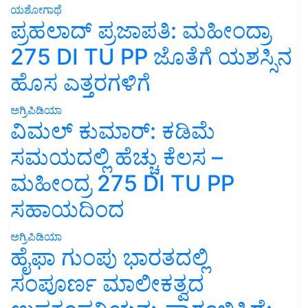
ಯಶೋಗಾಥೆ
ಪ್ರಹಲಾದ್ ಪ್ರಜಾಪತಿ: ಮಹೀಂದ್ರಾ
275 DI TU PP ಜೊತೆಗೆ ಯಶಸ್ಸಿನ
ಹೊಸ ಎತ್ತರಗಳಿಗೆ
ಅಗ್ರಿಪಿಡಿಯಾ
ವಿಮಲ್ ಕುಮಾರ್: ಕಡಿಮೆ
ಸಮಯದಲ್ಲಿ ಹೆಚ್ಚು ಕೆಲಸ –
ಮಹೀಂದ್ರ 275 DI TU PP
ಸಹಾಯದಿಂದ
ಅಗ್ರಿಪಿಡಿಯಾ
ಹೈಫಾ ಗುಂಪು ಭಾರತದಲ್ಲಿ
ಸಂಪೂರ್ಣ ಮಾಲೀಕತ್ವದ