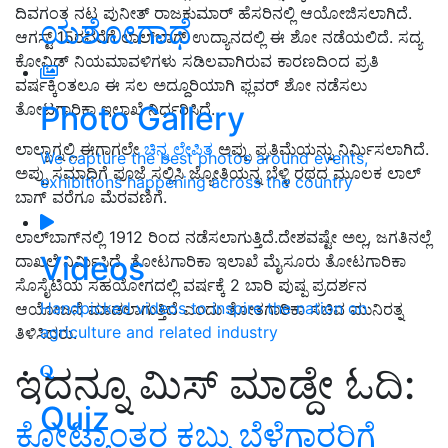
ದಿವಗಂತ ನಟ ಪುನೀತ್ ರಾಜಕುಮಾರ್ ಹೆಸರಿನಲ್ಲಿ ಆಯೋಜಿಸಲಾಗಿದೆ.
ಯಶೋಗಾಥೆ
ಆಗಸ್ಟ್‌ 15ರವರೆಗೆ ಲಾಲ್‌ಬಾಗ್‌ ಉದ್ಯಾನದಲ್ಲಿ ಈ ಶೋ ನಡೆಯಲಿದೆ. ಸದ್ಯ
ಕೋವಿಡ್ ನಿಯಮಾವಳಿಗಳು ಸಡಿಲವಾಗಿರುವ ಕಾರಣದಿಂದ ಪ್ರತಿ
ವರ್ಷಕ್ಕಿಂತಲೂ ಈ ಸಲ ಅದ್ದೂರಿಯಾಗಿ ಫ್ಲವರ್‌ ಶೋ ನಡೆಸಲು
Photo Gallery
ತೋಟಗಾರಿಕಾ ಇಲಾಖೆ ನಿರ್ಧರಿಸಿದೆ.
ಲಾಲ್ಬಾಗ್ನಲ್ಲಿ ಈಗಾಗಲೇ
ಚಿನ್ನ ಲೇಪಿತ
ಅಪ್ಪು ಪ್ರತಿಮೆಯನ್ನು ನಿರ್ಮಿಸಲಾಗಿದೆ.
We capture the best photos around events,
ಅಪ್ಪು ಸಮಾಧಿಗೆ ಪೂಜೆ ಸಲ್ಲಿಸಿ ಜ್ಯೋತಿಯನ್ನ ಬೆಳ್ಳಿ ರಥದ ಮೂಲಕ ಲಾಲ್
exhibitions happening across the country
ಬಾಗ್ ವರೆಗೂ ಮೆರವಣಿಗೆ.
ಲಾಲ್‍ಬಾಗ್‍ನಲ್ಲಿ 1912 ರಿಂದ ನಡೆಸಲಾಗುತ್ತಿದೆ.ದೇಶವಷ್ಟೇ ಅಲ್ಲ, ಜಗತಿನಲ್ಲೆ
Videos
ದಾಖಲೆ ನಿರ್ಮಿಸಿದೆ. ತೋಟಗಾರಿಕಾ ಇಲಾಖೆ ಮೈಸೂರು ತೋಟಗಾರಿಕಾ
ಸೊಸೈಟಿಯ ಸಹಯೋಗದಲ್ಲಿ ವರ್ಷಕ್ಕೆ 2 ಬಾರಿ ಪುಷ್ಪ ಪ್ರದರ್ಶನ
Handpicked videos to inspire the nation on
ಆಯೋಜನೆ ಮಾಡಲಾಗುತ್ತಿದೆ ಎಂದು ತೋತಗಾರಿಕಾ ಸಚಿವ ಮುನಿರತ್ನ
agriculture and related industry
ತಿಳಿಸಿದರು.
ಇದನ್ನೂ ಮಿಸ್‌ ಮಾಡ್ದೇ ಓದಿ:
Quiz
ಕೋಟ್ಯಾಂತರ ಕಬ್ಬು ಬೆಳೆಗಾರರಿಗೆ