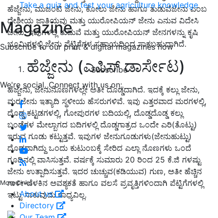
Take a quiz and test your agriculture knowledge
ಹೆಜ್ಜೇನು, ಮುಜಂಟಿ ಜೇನು, ಕೋಲು ಜೇನು ಹಾಗೂ ತುಡುವೆಜೇನು ಎಂಬ
ದೇಶೀಯ ಜಾತಿಯವು ಮತ್ತು ಯುರೋಪಿಯನ್ ಜೇನು ಎನುವ ವಿದೇಸಿ
Magazine
ಜೇನು. ಇವುಗಳಲ್ಲಿ ತುಡುವೆ ಮತ್ತು ಯುರೋಪಿಯನ್ ಜೇನಗಳನ್ನು ಕೃಷಿ
ಭೂಮಿಗಳಲ್ಲಿ ಜೇನು ಪೆಟ್ಟಿಗೆಗಳ ಸಹಾಯದಿಂದ ಸಾಕಬಹುದಾಗಿದೆ.
Subscribe to our print & digital magazines now
ಹೆಜ್ಜೇನು (ಎಪಿಸ್ ಡಾರ್ಸೇಟ)
Subscribe
We're social. Connect with us on:
ಹೆಜ್ಜೇನು, ಜೇನುನೊಣಗಳಲ್ಲೇ ಅತೀ ದೊಡ್ಡದಾಗಿದೆ. ಇದಕ್ಕೆ ಕಲ್ಲು ಜೇನು,
ಮರಜೇನು ಇತ್ಯಾದಿ ಸ್ಥಳೀಯ ಹೆಸರುಗಳಿವೆ. ಇವು ಎತ್ತರವಾದ ಮರಗಳಲ್ಲಿ,
ದೊಡ್ಡ ಕಟ್ಟಡಗಳಲ್ಲಿ, ಗೋಪುರಗಳ ಬದಿಯಲ್ಲಿ, ದೊಡ್ಡದೊಡ್ಡ ಕಲ್ಲು
ಬಂಡೆಗಳ ಮೇಲ್ಬಾಗದ ಬದಿಗಳಲ್ಲಿ ದೊಡ್ಡಗಾತ್ರದ ಒಂದೇ ಎರಿ(ತೊಟ್ಟು)
ಇರುವ ಗೂಡು ಕಟ್ಟುತ್ತವೆ. ಇವುಗಳ ಜೇನುಗೂಡುಗಳು(ಜೇನುಹುಟ್ಟು)
ದೊಡ್ಡದಾಗಿದ್ದು ಒಂದು ಕುಟುಂಬಕ್ಕೆ ಸೇರಿದ ಎಲ್ಲಾ ನೊಣಗಳು ಒಂದೆ
ಗೂಡಿನಲ್ಲಿ ವಾಸಿಸುತ್ತವೆ. ವರ್ಷಕ್ಕೆ ಸುಮಾರು 20 ರಿಂದ 25 ಕೆ.ಜಿ ಗಳಷ್ಟು
ಜೇನು ಉತ್ಪಾದಿಸುತ್ತವೆ. ಇದರ ಚುಚ್ಚುವ(ಕಡಿಯುವ) ಗುಣ, ಅತೀ ಹೆಚ್ಚಿನ
ಗಾಳೀ-ಬೆಳಕಿನ ಅವಶ್ಯಕತೆ ಹಾಗೂ ವಲಸೆ ಪ್ರವೃತ್ತಿಗಳಿಂದಾಗಿ ಪೆಟ್ಟಿಗೆಗಳಲ್ಲಿ
More Links
About us
ಇಟ್ಟು ಸಾಕುವುದು ಸಾಧ್ಯವಿಲ್ಲ.
Directory
Our Team