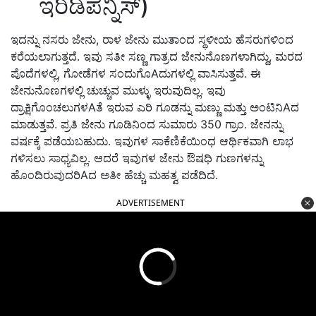
ಇರಿಡಿಪೆನ್ನಿಸ್)
ಇದನ್ನು ನಸರು ಜೇನು, ರಾಳ ಜೇನು ಮುತಾಂದ ಸ್ಥಳೀಯ ಹೆಸರುಗಳಿಂದ
ಕರೆಯಲಾಗುತ್ತದೆ. ಇವು ಸತೀ ಸಣ್ಣ ಗಾತ್ರದ ಜೇನುನೊಣಗಳಾಗಿದ್ದು, ಮರದ
ಪೊದೆಗಳಲ್ಲಿ, ಗೋಡೆಗಳ ಸಂದುಗೊAದುಗಳಲ್ಲಿ ವಾಸಿಸುತ್ತವೆ. ಈ
ಜೇನುನೊಣಗಳಲ್ಲಿ ಚುಚ್ಚುವ ಮುಳ್ಳು ಇರುವುದಿಲ್ಲ. ಇವು
ದ್ರಾಕ್ಷಿಗೊಂಚಲುಗಳAತೆ ಇರುವ ಎರಿ ಗೂಡನ್ನು ಮಣ್ಣು ಮತ್ತು ಅಂಟಿನಿAದ
ಮಾಡುತ್ತವೆ. ಪ್ರತಿ ಜೇನು ಗೂಡಿನಿಂದ ಸುಮಾರು 350 ಗ್ರಾಂ. ಜೇನನ್ನು
ವರ್ಷಕ್ಕೆ ಪಡೆಯಬಹುದು. ಇವುಗಳ ಸಾಕೆಣಿಕೆಯಿಂಧ ಆರ್ಥಿಕವಾಗಿ ಲಾಭ
ಗಳಿಸಲು ಸಾಧ್ಯವಿಲ್ಲ. ಆದರೆ ಇವುಗಳ ಜೇನು ಔಷಧಿ ಗುಣಗಳನ್ನು
ಹೊಂದಿರುವುದರಿAದ ಅತೀ ಹೆಚ್ಚು ಮಹತ್ವ ಪಡೆದಿದೆ.
ADVERTISEMENT