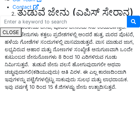
Contact
ತುಡುವೆ ಜೇನು (ಎಪಿಸ್ ಸೇರಾನ)
ಇದನ್ನು ಭಾರತೀಯ ಜೇನು, ಪೊಟರೆ ಜೇನೆಂದು ಸಹ ಕರೆಯಲಾಗತ್ತದೆ.
CLOSE
ತುಡುವೆ ಜೇನುಗಳು ಕತ್ತಲು ಪ್ರದೇಶಗಳಲ್ಲಿ ಅಂದರೆ ಹುತ್ತ, ಮರದ ಪೊಟರೆ,
ಹಳೆಯ ಗೋಡೆಗಳ ಸಂದುಗಳಲ್ಲಿ ವಾಸಮಾಡುತ್ತವೆ. ವಾಸ ಮಾಡುವ ಜಾಗ,
ಲಭ್ಯವಿರುವ ಆಹಾರ ಮತ್ತು ನೋಣಗಳ ಸಂಖ್ಯೇತೆ ಅನುಗುಣವಾಗಿ ಒಂದೇ
ಕುಟುಂಬದ ಜೇನುನೊಣಗಳು 8 ರಿಂದ 10 ಎರಿಗಳಿರುವ ಗೂಡು
ನಿರ್ಮಿಸುತ್ತವೆ. ತುಡುವೆ ಜೇನು ವಲಸೆ ಹೋಗುವುದಾಗಲೀ ಅಥವಾ
ಚಚ್ಚುವುದಾಗಲಿ(ಕಡಿಯುವುದು) ಅತಿ ವಿರಳ. ಈ ಎಲ್ಲ ಕಾರಣದಿಂದಾಗಿ
ಇವುಗಳನ್ನು ಪಟ್ಟೆಗೆಗಳಲ್ಲಿಟ್ಟು ಸಾಕುವುದು ಸುಲಭ ಮತ್ತು ಲಾಭದಾಯಕ.
ಇವು ವರ್ಷಕ್ಕೆ 10 ರಿಂದ 15 ಕೆ.ಜಿಗಳಷ್ಟು ಜೇನು ಉತ್ಪಾದಿಸುತ್ತವೆ.