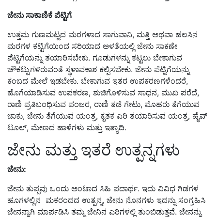
ಜೇನು ಸಾಕಾಣಿಕೆ ಪೆಟ್ಟಿಗೆ
ಉತ್ತಮ ಗುಣಮಟ್ಟದ ಮರಗಳಾದ ಸಾಗುವಾನಿ, ಮತ್ತಿ ಅಥವಾ ಹಲಸಿನ
ಮರಗಳ ಕಟ್ಟಿಗೆಯಿಂದ ಸರಿಯಾದ ಅಳತೆಯಲ್ಲಿ ಜೇನು ಸಾಕಣೇ
ಪೆಟ್ಟಿಗೆಯನ್ನು ತಯಾರಿಸಬೇಕು. ಗೂಡುಗಳನ್ನು ಕಟ್ಟಲು ಬೇಕಾಗುವ
ಚೌಕಟ್ಟುಗಳಿರುವಂತೆ ಸ್ಥಳಾವಕಾಶ ಕಲ್ಪಿಸಬೇಕು. ಜೇನು ಪೆಟ್ಟಿಗೆಯನ್ನು
ಕಂಬದ ಮೇಲೆ ಇಡಬೇಕು. ಬೇಕಾಗುವ ಇತರ ಉಪಕರಣಗಳೆಂದರೆ,
ಹೊಗೆಯಾಡಿಸುವ ಉಪಕರಣ, ಶುಚಿಗೊಳಿಸುವ ಸಾಧನ, ಮುಖ ಪರೆದೆ,
ರಾಣಿ ಪ್ರತಿಬಂಧಿಸುವ ಪಂಜರ, ರಾಣಿ ತಡೆ ಗೇಟು, ಮೊಹರು ತೆಗೆಯುವ
ಚಾಕು, ಜೇನು ತೆಗೆಯುವ ಯಂತ್ರ, ಕೃತಕ ಎರಿ ತಯಾರಿಸುವ ಯಂತ್ರ, ಹೈವ್
ಟೂಲ್, ಮೇಣದ ಹಾಳೆಗಳು ಮತ್ತು ಇತ್ಯಾದಿ.
ಜೇನು ಮತ್ತು ಇತರೆ ಉತ್ಪನ್ನಗಳು
ಜೇನು:
ಜೇನು ತುಪ್ಪವು ಒಂದು ಅಂಟಾದ ಸಿಹಿ ಪದಾರ್ಥ. ಇದು ವಿವಿಧ ಗಿಡಗಳ
ಹೂಗಳಲ್ಲಿನ ಮಕರಂದದ ಉತ್ಪನ್ನ, ಜೇನು ನೊನಗಳು ಇದನ್ನು ಸಂಗ್ರಹಿಸಿ
ಜೇನನ್ನಾಗಿ ಮಾರ್ಪಡಿಸಿ ತಮ್ಮ ಜೇನಿನ ಎರಿಗಳಲ್ಲಿ ತುಂಬಿಡುತ್ತವೆ. ಜೇನನ್ನು