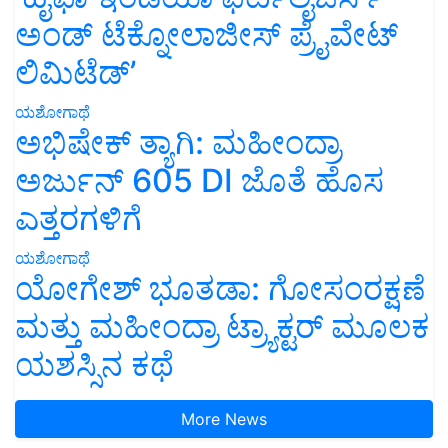
ಅಂಡ್ ಟೆಕ್ನೋಲಾಜೀಸ್ ಪ್ರೈವೇಟ್
ಲಿಮಿಟೆಡ್’
ಯಶೋಗಾಥೆ
ಅಭಿಷೇಕ್ ತ್ಯಾಗಿ: ಮಹೀಂದ್ರಾ
ಅರ್ಜುನ್ 605 DI ಜೊತೆ ಹೊಸ
ಎತ್ತರಗಳಿಗೆ
ಯಶೋಗಾಥೆ
ಯೋಗೇಶ್ ಭೂತಡಾ: ಗೋಸಂರಕ್ಷಣೆ
ಮತ್ತು ಮಹೀಂದ್ರಾ ಟ್ರ್ಯಾಕ್ಟರ್ ಮೂಲಕ
ಯಶಸ್ಸಿನ ಕಥೆ
More News