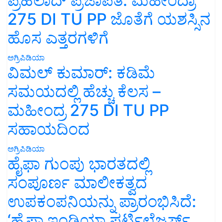
ಪ್ರಹಲಾದ್ ಪ್ರಜಾಪತಿ: ಮಹೀಂದ್ರಾ
275 DI TU PP ಜೊತೆಗೆ ಯಶಸ್ಸಿನ
ಹೊಸ ಎತ್ತರಗಳಿಗೆ
ಅಗ್ರಿಪಿಡಿಯಾ
ವಿಮಲ್ ಕುಮಾರ್: ಕಡಿಮೆ
ಸಮಯದಲ್ಲಿ ಹೆಚ್ಚು ಕೆಲಸ –
ಮಹೀಂದ್ರ 275 DI TU PP
ಸಹಾಯದಿಂದ
ಅಗ್ರಿಪಿಡಿಯಾ
ಹೈಫಾ ಗುಂಪು ಭಾರತದಲ್ಲಿ
ಸಂಪೂರ್ಣ ಮಾಲೀಕತ್ವದ
ಉಪಕಂಪನಿಯನ್ನು ಪ್ರಾರಂಭಿಸಿದೆ:
‘ಹೈಫಾ ಇಂಡಿಯಾ ಫರ್ಟಿಲೈಜರ್ಸ್