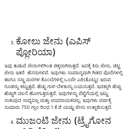
ಕೋಲು ಜೇನು (ಎಪಿಸ್
ಪ್ಲೋರಿಯಾ)
ಇವು ತುಡುವೆ ಜೇನುಗಳಿಗಿಂತ ಚಿಕ್ಕದಾಗಿರುತ್ತದೆ. ಇದಕ್ಕೆ ಕಿರು ಜೇನು, ಚಿಟ್ಟ
ಜೇನು ಇತರೆ ಹೆಸರುಗಳಿವೆ. ಇವುಗಳು ಸಾಮಾನ್ಯವಾಗಿ ಗಿಡದ ಪೊದೆಗಳಲ್ಲಿ
ಹಾಗೂ ಸಣ್ಣ ಮರಗಳ ಕೊಂಬೆಗಳಲ್ಲಿ ಒಂದೇ ಎರಿ(ತೊಟ್ಟು) ಇರುವ
ಗೂಡನ್ನು ಕಟ್ಟುತ್ತವೆ. ಹೆಚ್ಚು ಗಾಳಿ-ಬೆಳಕುನ್ನು ಬಯಸುತ್ತವೆ. ಇದಕ್ಕಾಗಿ ಹೆಚ್ಚು
ಹೆಚ್ಚಾಗಿ ವಲಸೆ ಹೋಗುತ್ತಿರುತ್ತವೆ. ಇವುಗಳನ್ನು ಪೆಟ್ಟಿಗೆಯಲ್ಲಿ ಇಟ್ಟು
ಸಾಕುವುದ ಸಾಧ್ಯವಿಲ್ಲ ಮತ್ತು ಲಾಭದಾಯಕವಲ್ಲ. ಇವುಗಳು ವರ್ಷಕ್ಕೆ
ಸುಮಾರು 750 ಗ್ರಾಂ ರಿಂಧ 1 ಕೆ.ಜಿ ಯಷ್ಟು ಜೇನು ಉತ್ಪಾದಿಸುತ್ತವೆ.
ಮುಜಂಟಿ ಜೇನು (ಟ್ರೈಗೋನ