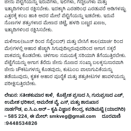
ಜೇನು ಪೆಟ್ಟಿಗೆಯನ್ನು ಇರುವೆಗಳು, ಇಲಿಗಳು, ಗೆದ್ದಲುಗಳು ಮತ್ತು
ಇತ್ಯಾದಿಗಳಿಂದ ರಕ್ಷಿಸಬೇಕು. ಇದಕ್ಕಾಗಿ ಎರಡರಿಂಧ ಎರಡುವರೆ ಅಡಿಗಳಷ್ಟು
ಎತ್ತರಕ್ಕೆ ಕಂಬ ಹಾಕಿ ಅದರ ಮೇಲೆ ಪೆಟ್ಟಿಗೆಯನ್ನು ಇಡಬೇಕು. ಇರುವೆ
ನೊಣಗಳ ಶತ್ರುಗಳಾದ ಮೇಣದ ಚಿಟ್ಟೆ, ಹಳದಿ ಬಣ್ಣದ ಖಣಜ,
ಇತ್ಯಾದಿಗಳಿಂದ ರಕ್ಷಿಸಿಸಬೇಕು.
ಮಳೆಗಾಲ(ಜೂನ್ ರಿಂದ ಸೆಪ್ಟೆಂಬರ್) ಮತ್ತು ಬೇಸಿಗೆ ಕಾಲ(ಮಾರ್ಚ ರಿಂದ
ಮೇ)ಗಳಲ್ಲಿ ಆಹಾರ ಹೆಚ್ಚಾಗಿ ಸಿಗುವುದಿಲ್ಲರುವುದರಿಂದ ಅಗಾಗ ಸಕ್ಕರೆ
ಪಾಕವನ್ನು ಕೊಡಬೇಕು. ಚಳಿಗಾಲ ಸಮಯಕ್ಕೆ ಸರಿಯಾಗಿ ತೆಗೆಯುತ್ತಿರಬೇಕು.
ಪೆಟ್ಟೆಗೆಯನ್ನು ಆಗಾಗ ತೆರೆದು ಜೇನು ನೊಣದ ಸಂಖ್ಯಾ ಬಲಕ್ಕಸುಸಾರವಾಗಿ
ಜೇನು ಚೌಕಟುಗಳನ್ನು ಕೊಡವುದು, ಕುಟುಂಬ ಪಾಲಾಗುವಿಕೆಯನ್ನು
ತಡೆಯುವುದು, ಕೃತಕ ಆಹಾರ ಪೂರೈಕೆ ಮತ್ತು ಶತ್ರುಕೀಟಗಳ ಹಾವಳಿಯನ್ನು
ಪರೀಕ್ಷಿಸುತ್ತಿರಬೇಕು.
ಲೇಖನ: ಸತೀಶಕುಮಾರ ಕಾಳೆ, ಕೊಟ್ರೇಶ ಪ್ರಸಾದ ಸಿ, ಗುರುಪ್ರಸಾದ ಎಚ್,
ಉಮೇಶ ಭರಿಕಾರ, ಅಮರೇಶ ವೈ. ಎಸ್, ಮತ್ತು ಶಾರುಖಾನ
ನಾಡಗೌಡ, ಐ.ಸಿ.ಎ.ಆರ್ – ಕೃಷಿ ವಿಜ್ಞಾನ ಕೇಂದ್ರ, ಕವಡಿಮಟ್ಟಿ (ಯಾದಗಿರಿ)
– 585 224, ಈ ಮೇಲ್:
smkveg@gmail.com
ದೂರವಾಣಿ
:9448534826