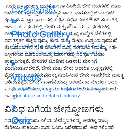
ಜೇನು ಬಳಕೆಯಲ್ಲೂ ಭಾರತ ತುಂಬಾ ಹಿಂದಿದೆ. ಬೇರೆ ದೇಶಗಳಲ್ಲಿ ಜೇನು
ಯಶೋಗಾಥೆ
ಬಳಕೆ 200 ಗ್ರಾಂ ಪ್ರತೀ ಮನುಷ್ಯನಿಗಾದರೆ, ಭಾರತದಲ್ಲಿ ಜೇನು ಬಳಕೆ
ಕೇವಲ 8.4 ಗ್ರಾಂ ಭಾತರದಲ್ಲಿ ಹೆಚ್ಚಿನ ಜೇನಿನ ಬಳಕೆ ಔಷದಿ ತಯಾರಿಕೆ,
ಆಹಾರ ಪದಾರ್ಥಗಳಲ್ಲಿ, ಬೇಕರಿ ಮತ್ತು ಸೌಂದರ್ಯ ವರ್ಧಕಗಳಲ್ಲಿ
Photo Gallery
ಬಳಕೆಯಾಗುತ್ತದೆ. ಜೇನು ಸಾಕಾಣಿಕೆಯ ಮುಖ್ಯ ಉದ್ದೇಶ ಬೆಳೆಗಳಲ್ಲಿ
ಪರಾಗಸ್ಪರ್ಶ ಹೆಚ್ಚಿಸುವುದು, ಜೇನು ಮತ್ತು ಮೇಣು ಉತ್ಪಧಿಸುವುದಾಗಿದೆ.
We capture the best photos around events,
ಜೇಣುನೊಣಗಳು ಸ್ನೇಹ ಜೀವಿಗಳು ಮತ್ತು ಸಂಗಜೀವಿಗಳಾಗಿದ್ದು, ಗಿಡ-
exhibitions happening across the country
ಬಳ್ಳಿಗಳಿಂದ ಮಕರಂದ ಮತ್ತು ಪಾರಾಗವನ್ನು ಸಂಗ್ರಹಿಸಿ ಜೇಣು
ಉತ್ಪಾದಿಸುತ್ತವೆ. ಜೇನುಗಳ ಜೊತೆಗಿನ ಒಡನಾಟ ಮನಸ್ಸಿಗೆ
ಮುದನೀಡುವುದಲ್ಲದೆ, ಜೇನು ಮತ್ತು ಜೇನು ಆಧಾರಿತ ಉತ್ಪನ್ನಗಳಲ್ಲಿ
Videos
ವೈದ್ಯಕೀಯ ಅಂಶಗಳಿರುವುದನ್ನು ಗಮನಿಸಿದರೆ ಜೇನು ಸಾಕಣಿಕೆಯ ಮಹತ್ವ
ಅರಿವಾಗುತ್ತದೆ. ಜೇನು ಸಾಕಾಣಿಕೆಯನ್ನು ಆರಂಭಿಸುವ ಮೊದಲು ಅದರ
ಸಂಪೂರ್ಣ ಪರಿಚಯ, ಸೂಕ್ತ ಮಾರ್ಗದರ್ಶನ ಪಡೆದುಕೊಳ್ಳುವದು ಅತೀ
Handpicked videos to inspire the nation on
ಅವಶ್ಯಕ.
agriculture and related industry
ವಿವಿಧ ಬಗೆಯ ಜೇನ್ನೋಣಗಳು
Quiz
ನಮ್ಮ ದೇಶದಲ್ಲಿ ಐದು ಬಗೆಯ ಜೇನ್ನೊಣಗಳಿದ್ದು, ಅದರಲ್ಲಿ ನಾಲ್ಕು
ದೇಶೀಯ ಜಾತಿಯವು ಮತ್ತು ಒಂದು ವಿದೇಶದ್ದಾಗಿದೆ. ಅವುಗಳೆಂದರೆ