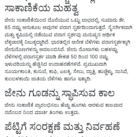
ಸಾಕಾಣಿಕೆಯ ಮಹತ್ವ
ಜೇನು ಸಾಕಾಣಿಕೆಯಿಂದ ದೊರೆಯುವ ಒಟ್ಟು ಲಾಭದಲ್ಲಿ, ಸುಮಾರು ಶೇ.
65 ರಷ್ಟು ಅನುಕೂಲ ಅವುಗಳ ಪರಾಗ ಸ್ಪರ್ಶದಿಂದಾಗುತ್ತದೆ. ಸೈಸರ್ಗಿಕವಾಗಿ
ಮತ್ತು ಕೃಷಿಯಲ್ಲಿ ನಡೆಯುವ ಪರಾಗ ಸ್ಪರ್ಶವು ಮನುಷ್ಯನ ಆರ್ಥಿಕ
ಲೆಕ್ಕಚಾರಕ್ಕೆ ನಿಲುಕ್ಕದ್ದಾಗಿದೆ. ಭಾರತಲ್ಲಿನ ಅನೇಕ ಬೆಳೆಗಳು ಪರಾಗಸ್ಪರ್ಶಕ್ಕಾಗಿ
ಜೇನುನೊಣಗಳನ್ನು ಅವಲಂಬಿಸಿವೆ. ಜೇನು ನೋಣಗಳು ಬಹಳಷ್ಟು
ಬೆಳೆಗಳಲ್ಲಿ ಪರಾಗಸ್ಪರ್ಶ ಮಾಡಿ ಶೇಕಡ 50 ರಿಂದ 100 ರಷ್ಟು
ಇಳುವರಿಯನ್ನು ಹೆಚ್ಚಿಸಿದ ಉದಾಹರಣೆಗಳಿವೆ. ಪ್ರಮುಖವಾಗಿ
ಸೂರ್ಯಕಾಂತಿ, ಕುಸುಬೆ, ಕಾಫಿ, ಏಲಕ್ಕಿ, ಸೇಬು, ದ್ರಾಕ್ಷಿ, ಹುಚ್ಚೆಳ್ಳು, ಸಾಸಿವೆ,
ಕುಂಬಳಕಾಯಿ ಜಾತಿಯ ಬೆಳೆಗಳು ಹಾಗೂ ಇತ್ಯಾದಿ.
ಜೇನು ಗೂಡನ್ನು ಸ್ಥಾಪಿಸುವ ಕಾಲ
ಜೇನು ಸಾಕಾಣಿಕೆ ಪ್ರಾರಂಭಿಸಲು ಹೆಚ್ಚು ಹೂಗಳು ಅರಳುವ ಕಾಲವಾದ
ನವೆಂಬರ ನಿಂದ ಮಾರ್ಚ ತಿಂಗಳು ಉತ್ತಮ.
ಪೆಟ್ಟಿಗೆ ಸಂರಕ್ಷಣೆ ಮತ್ತು ನಿರ್ವಹಣೆ