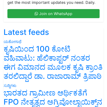
get the most important updates you need. Daily.
Join on WhatsApp
Latest feeds
ಯಶೋಗಾಥೆ
ಕೃಷಿಯಿಂದ 100 ಕೋಟಿ
ವಹಿವಾಟು: ಹೆಲಿಕಾಪ್ಟರ್ ನಂತರ
ಈಗ ವಿಮಾನದ ಮೂಲಕ ಕೃಷಿ ಕ್ರಾಂತಿ
ತರಲಿದ್ದಾರೆ ಡಾ. ರಾಜಾರಾಮ್ ತ್ರಿಪಾಠಿ
ಸುದ್ದಿಗಳು
ಭಾರತದ ಗ್ರಾಮೀಣ ಆರ್ಥಿಕತೆಗೆ
FPO ನೇತೃತ್ವದ ಅಗ್ರಿವೋಲ್ಟಾಯಿಕ್ಸ್‌ನ