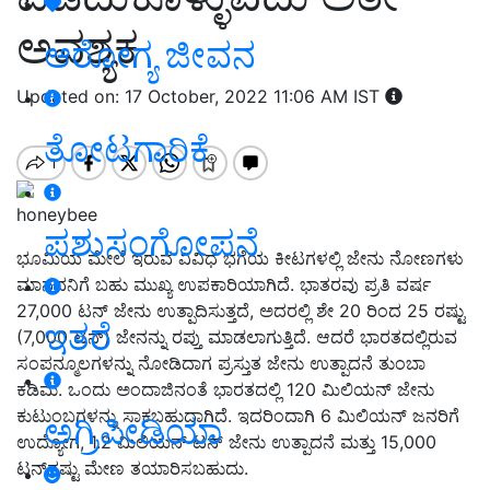
ಅವಶ್ಯಕ
ಆರೋಗ್ಯ ಜೀವನ
Updated on: 17 October, 2022 11:06 AM IST
ತೋಟಗಾರಿಕೆ
honeybee
ಪಶುಸಂಗೋಪನೆ
ಭೂಮಿಯ ಮೇಲೆ ಇರುವ ವಿವಿಧ ಭಗೆಯ ಕೀಟಗಳಲ್ಲಿ ಜೇನು ನೋಣಗಳು
ಮಾನವನಿಗೆ ಬಹು ಮುಖ್ಯ ಉಪಕಾರಿಯಾಗಿದೆ. ಭಾತರವು ಪ್ರತಿ ವರ್ಷ
27,000 ಟನ್ ಜೇನು ಉತ್ಪಾದಿಸುತ್ತದೆ, ಅದರಲ್ಲಿ ಶೇ 20 ರಿಂದ 25 ರಷ್ಟು
ಇತರೆ
(7,000 ಟನ್) ಜೇನನ್ನು ರಪ್ತು ಮಾಡಲಾಗುತ್ತಿದೆ. ಆದರೆ ಭಾರತದಲ್ಲಿರುವ
ಸಂಪನ್ಮೂಲಗಳನ್ನು ನೋಡಿದಾಗ ಪ್ರಸ್ತುತ ಜೇನು ಉತ್ಪಾದನೆ ತುಂಬಾ
ಕಡಿಮೆ. ಒಂದು ಅಂದಾಜಿನಂತೆ ಭಾರತದಲ್ಲಿ 120 ಮಿಲಿಯನ್ ಜೇನು
ಕುಟುಂಬಗಳನ್ನು ಸಾಕಬಹುದಾಗಿದೆ. ಇದರಿಂದಾಗಿ 6 ಮಿಲಿಯನ್ ಜನರಿಗೆ
ಅಗ್ರಿಪೀಡಿಯಾ
ಉದ್ಯೋಗ, 1.2 ಮಿಲಿಯನ್ ಟನ್ ಜೇನು ಉತ್ಪಾದನೆ ಮತ್ತು 15,000
ಟನ್‌ನಷ್ಟು ಮೇಣ ತಯಾರಿಸಬಹುದು.