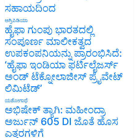
ಸಹಾಯದಿಂದ
ಅಗ್ರಿಪಿಡಿಯಾ
ಹೈಫಾ ಗುಂಪು ಭಾರತದಲ್ಲಿ
ಸಂಪೂರ್ಣ ಮಾಲೀಕತ್ವದ
ಉಪಕಂಪನಿಯನ್ನು ಪ್ರಾರಂಭಿಸಿದೆ:
‘ಹೈಫಾ ಇಂಡಿಯಾ ಫರ್ಟಿಲೈಜರ್ಸ್
ಅಂಡ್ ಟೆಕ್ನೋಲಾಜೀಸ್ ಪ್ರೈವೇಟ್
ಲಿಮಿಟೆಡ್’
ಯಶೋಗಾಥೆ
ಅಭಿಷೇಕ್ ತ್ಯಾಗಿ: ಮಹೀಂದ್ರಾ
ಅರ್ಜುನ್ 605 DI ಜೊತೆ ಹೊಸ
ಎತ್ತರಗಳಿಗೆ