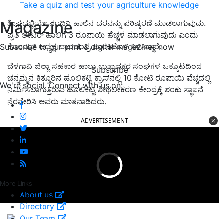
Take a quiz and test your agriculture knowledge
Magazine
ಶೀಘ್ರದಲ್ಲಿಯೇ ನಂದಿನಿ ಹಾಲಿನ ದರವನ್ನು ಪರಿಷ್ಕರಣೆ ಮಾಡಲಾಗುವುದು.
ಪ್ರತಿ ಲೀಟರ್‌ ಹಾಲಿಗೆ 3 ರೂಪಾಯಿ ಹೆಚ್ಚಳ ಮಾಡಲಾಗುವುದು ಎಂದು
ಕೆಎಂಎಫ್‌ ಅಧ್ಯಕ್ಷ ಬಾಲಚಂದ್ರ ಜಾರಕಿಹೊಳಿ ತಿಳಿಸಿದ್ದಾರೆ.
Subscribe to our print & digital magazines now
ಬೆಳಗಾವಿ ಜಿಲ್ಲಾ ಸಹಕಾರ ಹಾಲು ಉತ್ಪಾದಕರ ಸಂಘಗಳ ಒಕ್ಕೂಟದಿಂದ
Subscribe
ಚನ್ನಮ್ಮನ ಕಿತ್ತೂರಿನ ಹೂಲಿಕಟ್ಟಿ ಕ್ರಾಸ್‌ನಲ್ಲಿ 10 ಕೋಟಿ ರೂಪಾಯಿ ವೆಚ್ಚದಲ್ಲಿ
We're social. Connect with us on:
ನಿರ್ಮಿಸಲಾಗುತ್ತಿರುವ ಹೂಲಿಕಟ್ಟಿ ಶೀಥಲೀಕರಣ ಕೇಂದ್ರಕ್ಕೆ ಶಂಕು ಸ್ಥಾಪನೆ
ನೆರವೇರಿಸಿ ಅವರು ಮಾತನಾಡಿದರು.
ADVERTISEMENT
More Links
About us
Directory
Our Team