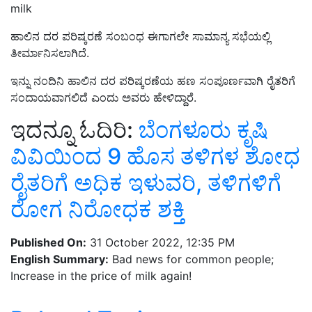
milk
ಹಾಲಿನ ದರ ಪರಿಷ್ಕರಣೆ ಸಂಬಂಧ ಈಗಾಗಲೇ ಸಾಮಾನ್ಯ ಸಭೆಯಲ್ಲಿ
ತೀರ್ಮಾನಿಸಲಾಗಿದೆ.
ಇನ್ನು ನಂದಿನಿ ಹಾಲಿನ ದರ ಪರಿಷ್ಕರಣೆಯ ಹಣ ಸಂಪೂರ್ಣವಾಗಿ ರೈತರಿಗೆ
ಸಂದಾಯವಾಗಲಿದೆ ಎಂದು ಅವರು ಹೇಳಿದ್ದಾರೆ.
ಇದನ್ನೂ ಓದಿರಿ:
ಬೆಂಗಳೂರು ಕೃಷಿ
ವಿವಿಯಿಂದ 9 ಹೊಸ ತಳಿಗಳ ಶೋಧ
ರೈತರಿಗೆ ಅಧಿಕ ಇಳುವರಿ, ತಳಿಗಳಿಗೆ
ರೋಗ ನಿರೋಧಕ ಶಕ್ತಿ
Published On:
31 October 2022, 12:35 PM
English Summary:
Bad news for common people;
Increase in the price of milk again!