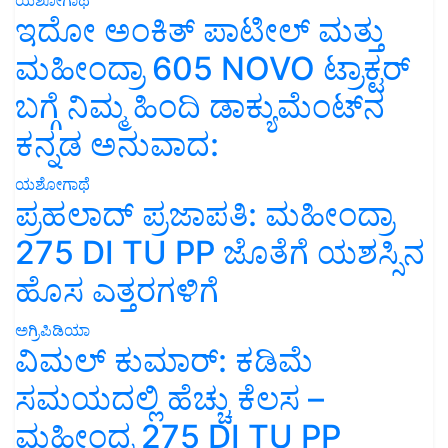
ಇದೋ ಅಂಕಿತ್ ಪಾಟೀಲ್ ಮತ್ತು
ಮಹೀಂದ್ರಾ 605 NOVO ಟ್ರಾಕ್ಟರ್
ಬಗ್ಗೆ ನಿಮ್ಮ ಹಿಂದಿ ಡಾಕ್ಯುಮೆಂಟ್‌ನ
ಕನ್ನಡ ಅನುವಾದ:
ಯಶೋಗಾಥೆ
ಪ್ರಹಲಾದ್ ಪ್ರಜಾಪತಿ: ಮಹೀಂದ್ರಾ
275 DI TU PP ಜೊತೆಗೆ ಯಶಸ್ಸಿನ
ಹೊಸ ಎತ್ತರಗಳಿಗೆ
ಅಗ್ರಿಪಿಡಿಯಾ
ವಿಮಲ್ ಕುಮಾರ್: ಕಡಿಮೆ
ಸಮಯದಲ್ಲಿ ಹೆಚ್ಚು ಕೆಲಸ –
ಮಹೀಂದ್ರ 275 DI TU PP