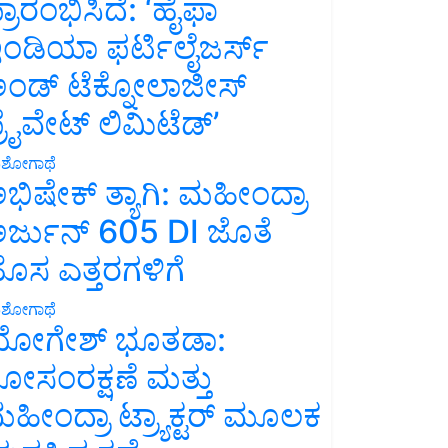
್ರಾರಂಭಿಸಿದೆ: ‘ಹೈಫಾ
ಂಡಿಯಾ ಫರ್ಟಿಲೈಜರ್ಸ್
ಂಡ್ ಟೆಕ್ನೋಲಾಜೀಸ್
್ರೈವೇಟ್ ಲಿಮಿಟೆಡ್’
ಶೋಗಾಥೆ
ಭಿಷೇಕ್ ತ್ಯಾಗಿ: ಮಹೀಂದ್ರಾ
ರ್ಜುನ್ 605 DI ಜೊತೆ
ೊಸ ಎತ್ತರಗಳಿಗೆ
ಶೋಗಾಥೆ
ೋಗೇಶ್ ಭೂತಡಾ:
ೋಸಂರಕ್ಷಣೆ ಮತ್ತು
ಹೀಂದ್ರಾ ಟ್ರ್ಯಾಕ್ಟರ್ ಮೂಲಕ