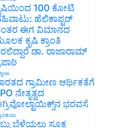
ೃಷಿಯಿಂದ 100 ಕೋಟಿ
ಹಿವಾಟು: ಹೆಲಿಕಾಪ್ಟರ್
ಂತರ ಈಗ ವಿಮಾನದ
ೂಲಕ ಕೃಷಿ ಕ್ರಾಂತಿ
ರಲಿದ್ದಾರೆ ಡಾ. ರಾಜಾರಾಮ್
್ರಿಪಾಠಿ
್ದಿಗಳು
ಾರತದ ಗ್ರಾಮೀಣ ಆರ್ಥಿಕತೆಗೆ
PO ನೇತೃತ್ವದ
ಗ್ರಿವೋಲ್ಟಾಯಿಕ್ಸ್‌ನ ಭರವಸೆ
್ರಿಪಿಡಿಯಾ
ಬ್ಬು ಬೆಳೆಯಲು ಸೂಕ್ತ