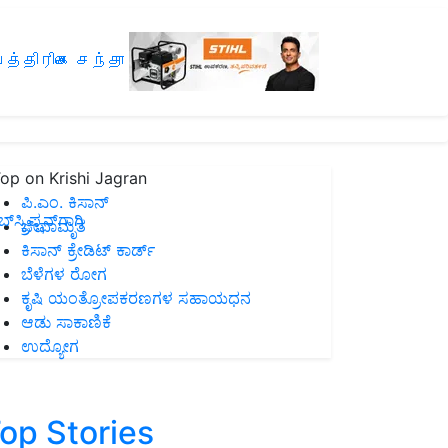
த்திரிகை சந்தா
op on Krishi Jagran
ಪಿ.ಎಂ. ಕಿಸಾನ್
ಸ್ಕ್ರಿಪ್ಷನ್‌ಗಾಗಿ
ಜೀವಾಮೃತ
ಕಿಸಾನ್ ಕ್ರೇಡಿಟ್ ಕಾರ್ಡ್
ಬೆಳೆಗಳ ರೋಗ
ಕೃಷಿ ಯಂತ್ರೋಪಕರಣಗಳ ಸಹಾಯಧನ
ಆಡು ಸಾಕಾಣಿಕೆ
ಉದ್ಯೋಗ
op Stories