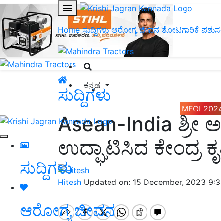
Home
ಸುದ್ದಿಗಳು
ಆರೋಗ್ಯ ಜೀವನ
ತೋಟಗಾರಿಕೆ
ಪಶುಸ
ಕನ್ನಡ
ಸುದ್ದಿಗಳು
MFOI 202
Asean-India ಶ್ರೀ 
ಉದ್ಘಾಟಿಸಿದ ಕೇಂದ್ರ 
ಸುದ್ದಿಗಳು
Hitesh
Updated on: 15 December, 2023 9:
ಆರೋಗ್ಯ ಜೀವನ