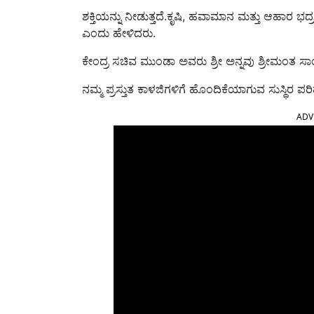
ಶಕ್ತಿಯನ್ನು ನೀಡುತ್ತದೆ.ಕೃಷಿ, ಹವಾಮಾನ ಮತ್ತು ಆಹಾರ ಭದ್ರತೆಯ
ಎಂದು ಹೇಳಿದರು.
ಕೇಂದ್ರ ಸಚಿವ ಮುಂಡಾ ಅವರು ಶ್ರೀ ಅನ್ನವು ಶ್ರೀಮಂತ ಸಾ
ನಮ್ಮ ಪ್ರಸ್ತುತ ಕಾಳಜಿಗಳಿಗೆ ಹೊಂದಿಕೆಯಾಗುವ ಸುಸ್ಥಿರ ಪರ
ADV