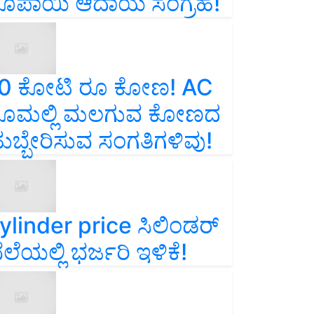
ೂಪಾಯಿ ಆದಾಯ ಸಂಗ್ರಹ!
0 ಕೋಟಿ ರೂ ಕೋಣ! AC
ೂಮಲ್ಲಿ ಮಲಗುವ ಕೋಣದ
ುಬ್ಬೇರಿಸುವ ಸಂಗತಿಗಳಿವು!
ylinder price ಸಿಲಿಂಡರ್‌
ೆಲೆಯಲ್ಲಿ ಭರ್ಜರಿ ಇಳಿಕೆ!