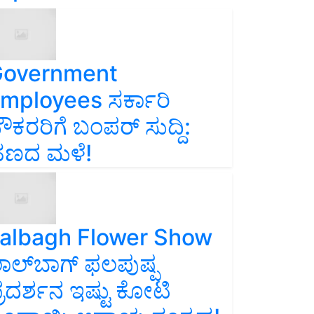
overnment
mployees ಸರ್ಕಾರಿ
ೌಕರರಿಗೆ ಬಂಪರ್‌ ಸುದ್ದಿ:
ಣದ ಮಳೆ!
albagh Flower Show
ಾಲ್‌ಬಾಗ್ ಫಲಪುಷ್ಪ
್ರದರ್ಶನ ಇಷ್ಟು ಕೋಟಿ