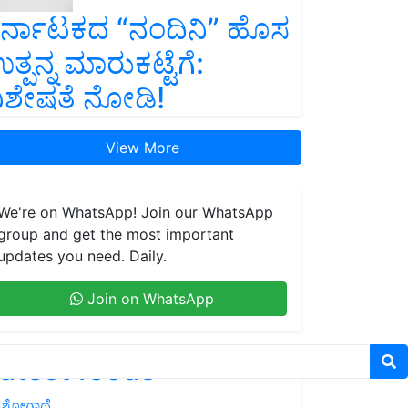
ರ್ನಾಟಕದ “ನಂದಿನಿ” ಹೊಸ
ತ್ಪನ್ನ ಮಾರುಕಟ್ಟೆಗೆ:
ಿಶೇಷತೆ ನೋಡಿ!
View More
We're on WhatsApp! Join our WhatsApp
group and get the most important
updates you need. Daily.
Join on WhatsApp
atest feeds
ಶೋಗಾಥೆ