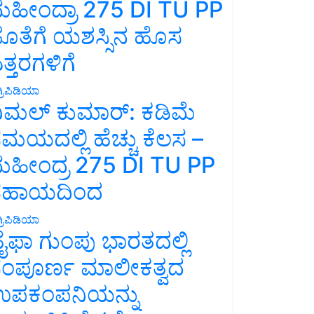
ಹೀಂದ್ರಾ 275 DI TU PP
ೊತೆಗೆ ಯಶಸ್ಸಿನ ಹೊಸ
ತ್ತರಗಳಿಗೆ
್ರಿಪಿಡಿಯಾ
ಿಮಲ್ ಕುಮಾರ್: ಕಡಿಮೆ
ಮಯದಲ್ಲಿ ಹೆಚ್ಚು ಕೆಲಸ –
ಹೀಂದ್ರ 275 DI TU PP
ಸಹಾಯದಿಂದ
್ರಿಪಿಡಿಯಾ
ೈಫಾ ಗುಂಪು ಭಾರತದಲ್ಲಿ
ಂಪೂರ್ಣ ಮಾಲೀಕತ್ವದ
ಪಕಂಪನಿಯನ್ನು