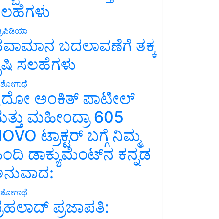
ಲಹೆಗಳು
್ರಿಪಿಡಿಯಾ
ವಾಮಾನ ಬದಲಾವಣೆಗೆ ತಕ್ಕ
ೃಷಿ ಸಲಹೆಗಳು
ಶೋಗಾಥೆ
ದೋ ಅಂಕಿತ್ ಪಾಟೀಲ್
ತ್ತು ಮಹೀಂದ್ರಾ 605
OVO ಟ್ರಾಕ್ಟರ್ ಬಗ್ಗೆ ನಿಮ್ಮ
ಿಂದಿ ಡಾಕ್ಯುಮೆಂಟ್‌ನ ಕನ್ನಡ
ನುವಾದ:
ಶೋಗಾಥೆ
್ರಹಲಾದ್ ಪ್ರಜಾಪತಿ: