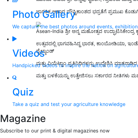
Photo Gallery
ಜಾಗತಿಕ ಆಹಾರ ಪೌಷ್ಟಿಕಾಂಶದ ಭದ್ರತೆಗೆ ಪ್ರಮುಖ ಕೊಡುಗ
We capture the best photos around events, exhibitio
Asean-India ಶ್ರೀ ಅನ್ನ ಮಹೋತ್ಸವ ಉದ್ಘಾಟಿಸಿಕೇಂದ
ಉತ್ಸವದಲ್ಲಿ ಭಾಗವಹಿಸಿದ್ದ ಭಾರತ, ಕಾಂಬೋಡಿಯಾ, ಇಂಡೋ
Videos
ಥೈಲ್ಯಾಂಡ್
ಮತ್ತು ವಿಯೆಟ್ನಾಂ ಪ್ರತಿನಿಧಿಗಳನ್ನು ಉದ್ದೇಶಿಸಿ ಮಾತನಾಡ
Handpicked videos to inspire the nation on agricultur
ಮತ್ತು ಬಳಕೆಯನ್ನು ಉತ್ತೇಜಿಸಲು ಸರ್ಕಾರದ ನೀತಿಗಳು ಮತ್ತ
Quiz
Take a quiz and test your agriculture knowledge
Magazine
Subscribe to our print & digital magazines now