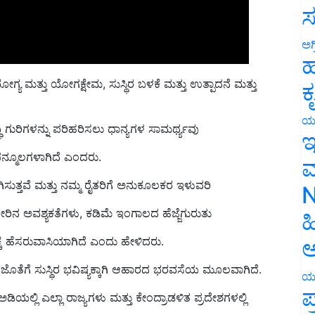
ಸ
ಅಗ
ಹ
 ಮತ್ತು ಯೋಗಕ್ಷೇಮ, ಸುಸ್ಥಿರ ಬಳಕೆ ಮತ್ತು ಉತ್ಪಾದನೆ ಮತ್ತು
ಕ
ಯ
ಧಿ ಗುರಿಗಳನ್ನು ಪರಿಹರಿಸಲು ಧಾನ್ಯಗಳ ಸಾಮರ್ಥ್ಯವು
ಇ
ಸಂಪನ್ಮೂಲಗಳಾಗಿದೆ ಎಂದರು.
ಮ
ದಗಿಸುತ್ತವೆ ಮತ್ತು ನಮ್ಮ ರೈತರಿಗೆ ಅನುಕೂಲಕರ ಇಳುವರಿ
N
ನೀರಿನ ಅವಶ್ಯಕತೆಗಳು, ಕಡಿಮೆ ಇಂಗಾಲದ ಹೆಜ್ಜೆಗುರುತು
ಹ
ಯಕ್ಕೆ ಹೆಸರುವಾಸಿಯಾಗಿದೆ ಎಂದು ಹೇಳಿದರು.
ಅ
 ಜೊತೆಗೆ ಸುಸ್ಥಿರ ಭವಿಷ್ಯಕ್ಕಾಗಿ ಆಹಾರದ ಭರವಸೆಯ ಮೂಲವಾಗಿದೆ.
ಯ
ಪ
ಲ್ಲಿ ಎಲ್ಲಾ ರಾಜ್ಯಗಳು ಮತ್ತು ಕೇಂದ್ರಾಡಳಿತ ಪ್ರದೇಶಗಳಲ್ಲಿ