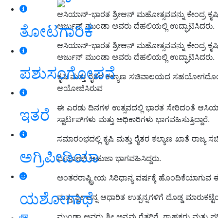
ಆಸಿಯಾನ್-ಭಾರತ ಶ್ರೀಆನ್ ಮಹೋತ್ಸವವನ್ನು ಕೇಂದ್ರ ಕೃಷಿ
ಅರ್ಜುನ್ ಮುಂಡಾ ಅವರು ದೆಹಲಿಯಲ್ಲಿ ಉದ್ಘಾಟಿಸಿದರು.
ತೋಟಗಾರಿಕೆ
ಆಸಿಯಾನ್-ಭಾರತ ಶ್ರೀಆನ್ ಮಹೋತ್ಸವವನ್ನು ಕೇಂದ್ರ ಕೃಷಿ
ಅರ್ಜುನ್ ಮುಂಡಾ ಅವರು ದೆಹಲಿಯಲ್ಲಿ ಉದ್ಘಾಟಿಸಿದರು.
ಪಶುಸಂಗೋಪನೆ
ಕೃಷಿ ಮತ್ತು ರೈತರ ಕಲ್ಯಾಣ ಸಚಿವಾಲಯದ ಸಹಯೋಗದೊಂದ
ಆಯೋಜಿಸಿರುವ
ಈ ಎರಡು ದಿನಗಳ ಉತ್ಸವದಲ್ಲಿ ಭಾರತ ಸೇರಿದಂತೆ ಆಸಿಯ
ಇತರೆ
ಸ್ಟಾರ್ಟಪ್‌ಗಳು ಮತ್ತು ಅಧಿಕಾರಿಗಳು ಭಾಗವಹಿಸುತ್ತಿದ್ದಾರೆ.
ಸಮಾರಂಭದಲ್ಲಿ ಕೃಷಿ ಮತ್ತು ರೈತರ ಕಲ್ಯಾಣ ಖಾತೆ ರಾಜ್ಯ 
ಅಗ್ರಿಪೀಡಿಯಾ
ಮನೋಜ್ ಅಹುಜಾ ಭಾಗವಹಿಸಿದ್ದರು.
ಅಂತರರಾಷ್ಟ್ರೀಯ ಸಿರಿಧಾನ್ಯ ವರ್ಷಕ್ಕೆ ಹೊಂದಿಕೆಯಾಗುವ ಈ ಹ
ಯಶೋಗಾಥೆ
ಮತ್ತು ಶ್ರೀ ಅನ್ನ ಆಧಾರಿತ ಉತ್ಪನ್ನಗಳಿಗೆ ದೊಡ್ಡ ಮಾರುಕಟ್ಟ
ಮುಂಡಾ ಅವರು ಶ್ರೀ ಅನ್ನವು ರೈತರಿಗೆ, ಗ್ರಾಹಕರು ಮತ್ತು ಪ