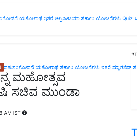
ಂಗೋಪನೆ
ಯಶೋಗಾಥೆ
ಇತರೆ
ಅಗ್ರಿಪೀಡಿಯಾ
ಸರ್ಕಾರಿ ಯೋಜನೆಗಳು
Quiz
ப
#T
4
ಪಶುಸಂಗೋಪನೆ
ಯಶೋಗಾಥೆ
ಸರ್ಕಾರಿ ಯೋಜನೆಗಳು
ಇತರೆ
ಮ್ಯಾಗಜಿನ್‌ ಸಬ್‌
ಅನ್ನ ಮಹೋತ್ಸವ
ಕೃಷಿ ಸಚಿವ ಮುಂಡಾ
38 AM IST
T