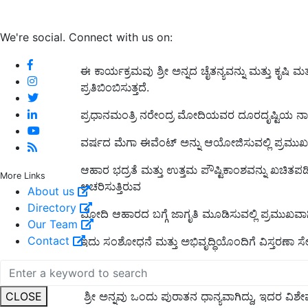
We're social. Connect with us on:
ಈ ಕಾರ್ಯಕ್ರಮವು ಶ್ರೀ ಅನ್ನದ ಚೈತನ್ಯವನ್ನು ಮತ್ತು ಕೃಷಿ 
ಪ್ರತಿಬಿಂಬಿಸುತ್ತದೆ.
ಪ್ರಧಾನಮಂತ್ರಿ ನರೇಂದ್ರ ಮೋದಿಯವರ ದೂರದೃಷ್ಟಿಯ ನಾಯಕ
ವರ್ಷದ ಮೆಗಾ ಈವೆಂಟ್ ಅನ್ನು ಆಯೋಜಿಸುವಲ್ಲಿ ಪ್ರಮುಖ ಪ
ಆಹಾರ ಭದ್ರತೆ ಮತ್ತು ಉತ್ತಮ ಪೌಷ್ಟಿಕಾಂಶವನ್ನು ಖಚಿತಪಡಿ
More Links
ಆಚರಿಸುತ್ತಿರುವ
About us
Directory
ಮೋದಿ ಆಹಾರದ ಬಗ್ಗೆ ಜಾಗೃತಿ ಮೂಡಿಸುವಲ್ಲಿ ಪ್ರಮುಖವಾಗ
Our Team
Contact
ಇದು ಸಂಶೋಧನೆ ಮತ್ತು ಅಭಿವೃದ್ಧಿಯೊಂದಿಗೆ ವಿಸ್ತರಣಾ ಸೇವ
ಗುಣಮಟ್ಟ ಮತ್ತು ಸಂಬಂಧಿತ ಉತ್ಪಾದನಾ ವಿಧಾನಗಳನ್ನು ಹೆಚ್ಚ
CLOSE
ಶ್ರೀ ಅನ್ನವು ಒಂದು ಪುರಾತನ ಧಾನ್ಯವಾಗಿದ್ದು, ಇದರ ವಿಶೇ