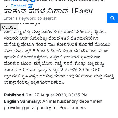
Contact
ಸಾಕುವ ಸರಳ ವಿಧಾನ (Easy
method):
CLOSE
ಕಾಗೆ, ಹದ್ದು, ಬೆಕ್ಕು ಮತ್ತು ನಾಯಿಗಳಿಂದ ಕೋಳಿ ಮರಿಗಳನ್ನು ರಕ್ಷಿಸಲು,
ಸುಮಾರು ಅರ್ಧ ಕೆ.ಜಿ.ಯಷ್ಟು ದೇಹದ ತೂಕ ಹೊಂದುವವರೆಗೂ
ಮನೆಯಲ್ಲಿ ಪೋಷಿಸಿ ನಂತರ ನಾಟಿ ಕೋಳಿಗಳಂತೆ ಹೊರಗಡೆ ಮೇಯಲು
ಬಿಡಬಹುದು. ಪ್ರತಿ 6 ರಿಂದ 8 ಕೋಳಿಗಳಿಗೊಂದರಂತೆ ಒಂದು ಹುಂಜ
ಇರುವಂತೆ ನೋಡಿಕೊಳ್ಳಬೇಕು. ಹಿತ್ತಲಲ್ಲಿ ಸಾಕುವಾಗ ಸ್ಥಳೀಯವಾಗಿ
ದೊರಕುವ ಜೋಳ, ಮೆಕ್ಕೆ ಜೋಳ, ಸಜ್ಜೆ, ನವಣೆ, ಗೋಧಿ, ಅಕ್ಕಿ ನುಚ್ಚು
ಹಾಗೂ ಇತರೆ ಆಹಾರ ಧಾನ್ಯಗಳನ್ನು ಪ್ರತಿ ಕೋಳಿಗೆ 30 ರಿಂದ 50
ಗ್ರಾಂ.ನಂತೆ ಪ್ರತಿ ನಿತ್ಯ ಒದಗಿಸುವುದರಿಂದ ಅವುಗಳ ಮಾಂಸ ಮತ್ತು ಮೊಟ್ಟೆ
ಉತ್ಪಾದನೆಯನ್ನು ಅಧಿಕಗೊಳಿಸಬಹುದು.
Published On:
27 August 2020, 03:25 PM
English Summary:
Animal husbandry department
providing giriraj poultry for Poor farmers