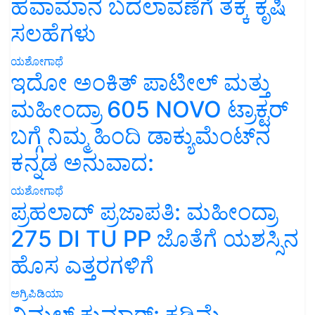
ಹವಾಮಾನ ಬದಲಾವಣೆಗೆ ತಕ್ಕ ಕೃಷಿ
ಸಲಹೆಗಳು
ಯಶೋಗಾಥೆ
ಇದೋ ಅಂಕಿತ್ ಪಾಟೀಲ್ ಮತ್ತು
ಮಹೀಂದ್ರಾ 605 NOVO ಟ್ರಾಕ್ಟರ್
ಬಗ್ಗೆ ನಿಮ್ಮ ಹಿಂದಿ ಡಾಕ್ಯುಮೆಂಟ್‌ನ
ಕನ್ನಡ ಅನುವಾದ:
ಯಶೋಗಾಥೆ
ಪ್ರಹಲಾದ್ ಪ್ರಜಾಪತಿ: ಮಹೀಂದ್ರಾ
275 DI TU PP ಜೊತೆಗೆ ಯಶಸ್ಸಿನ
ಹೊಸ ಎತ್ತರಗಳಿಗೆ
ಅಗ್ರಿಪಿಡಿಯಾ
ವಿಮಲ್ ಕುಮಾರ್: ಕಡಿಮೆ