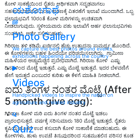
ಕೋಳಿ ಸಾಕಣೆಯಿಂದ ರೈತರು ಆರ್ಥಿಕವಾಗಿ ಸದೃಢವಾಗಲು
ಯಶೋಗಾಥೆ
ಸಹಕಾರಿಯಾಗಲಿದೆ ಎಂಬ ಕಾರಣಕ್ಕೆ ವಿತರಣೆಗೆ ಇಲಾಖೆ ಮುಂದಾಗಿದೆ. ಒಬ್ಬ
ಫಲಾನುಭವಿಗೆ 10ರಂತೆ ಕೋಳಿ ಮರಿಗಳನ್ನು ಉಚಿತವಾಗಿ
ನೀಡಲಾಗುವುದು. ಸ್ಥಳೀಯವಾರು ಪಶು ಇಲಾಖೆಗೆ ಅರ್ಹ ಫಲಾನುಭವಿಗಳು
ಸಂಪರ್ಕಿಸಿ, ಅರ್ಜಿ ಸಲ್ಲಿಸಬಹುದು.
Photo Gallery
ಗಿರಿರಾಜ ತಳಿ ಕಡಿಮೆ ಖರ್ಚಿನಲ್ಲಿ ಹೆಚ್ಚು ಉತ್ಪಾದನಾ ಸಾಮರ್ಥ್ಯ ಹೊಂದಿದೆ.
We capture the best photos around events,
ಈ ಕೋಳಿಗಳನ್ನು ಬಹಳ ಹಿಂದೆಯೇ ಪರಿಚಯಿಸಲಾಗಿದ್ದು, ಗ್ರಾಮೀಣ
exhibitions happening across the country
ಮಹಿಳೆಯರ ಅಚ್ಚುಮೆಚ್ಚಿನ ಪ್ರಬೇಧವಾಗಿದೆ. ಗಿರಿರಾಜ ಕೋಳಿ ಎಷ್ಟು
ದಿನಗಳಿಂದ ಮೊಟ್ಟೆ ಇಡುತ್ತವೆ. ಎಷ್ಟು ಮೊಟ್ಟೆ ಇಡುತ್ತವೆ. ಇದರ ಬೆಳವಣಿಗೆ
ಹೇಗೆ ಇರುತ್ತದೆ ಎಂಬುದರ ಕುರಿತು ಈ ಕೆಳಗೆ ಮಾಹಿತಿ ನೀಡಲಾಗಿದೆ.
Videos
ಐದು ತಿಂಗಳ ನಂತರ ಮೊಟ್ಟೆ (After
Handpicked videos to inspire the nation on
5 month give egg):
agriculture and related industry
ಗಿರಿರಾಜ ಕೋಳಿ ಮರಿ ಐದು ತಿಂಗಳ ನಂತರ ಮೊಟ್ಟೆ ಇಡಲು
ಪ್ರಾರಂಭಿಸುತ್ತದೆ. ವರ್ಷಕ್ಕೆ ಸರಿಸುಮಾರು 180 ಮೊಟ್ಟೆ ಇಡುತ್ತದೆ. ರೈತರು
Quiz
ಕೃಷಿಯ ಜೊತೆಗೆ ಉಪ ಕಸುಬಾಗಿ ಕೋಳಿ ಸಾಕಾಣಿಕೆ ಮಾಡಬಹುದು. ಈ
ಕೋಳಿಗಳು, ಹುಳು ಉಪ್ಪಟೆ ತಿನ್ನುವುದರಿಂದ ಸುತ್ತಮುತ್ತಲಿನ ಪರಿಸರ ಕೂಡ