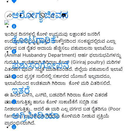
ಆರೋಗ್ಯ ಜೀವನ
ಇಂದಿನ ದಿನಗಳಲ್ಲಿ ಕೋಳಿ ಉದ್ಯಮವು ಲಕ್ಷಾಂತರ ಜನರಿಗೆ
ತೋಟಗಾರಿಕೆ
ಉದ್ಯೋಗವನ್ನು ಸೃಷ್ಟಿಸುತ್ತಿದೆ. ಲಾಕ್ಡೌನದಿಂದ ಸಂಕಷ್ಟದಲ್ಲಿರುವ ಎಲ್ಲಾ
ವರ್ಗದ ಬಡ ರೈತರ ಆದಾಯ ಹೆಚ್ಚಿಸಲು ಪಶುಪಾಲನಾ ಇಲಾಖೆಯು
(Animal Husbandry Department) ಅರ್ಹ ಫಲಾನುಭವಿಗಳನ್ನು
ಗುರುತಿಸಿ, ಉಚಿತವಾಗಿ ಗಿರಿರಾಜ ಕೋಳಿ (Giriraj poultry) ಮರಿಗಳ
ಪಶುಸಂಗೋಪನೆ
ವಿತರಣೆಗೆ ಪೂರ್ವ ಸಿದ್ಧತೆ ಮಾಡಿಕೊಂಡಿದೆ. ಜಿಲ್ಲೆಯ ಪಶುಪಾಲನೆ ಇಲಾಖೆ
ವತಿಯಿಂದ ಪ್ರಸ್ತಕ ಸಾಲಿನಲ್ಲಿ ಸರ್ಕಾರದ ಯೋಜನೆ ಇಲ್ಲವಾದರೂ,
ಇಲಾಖೆಯಿಂದ ಉಚಿತವಾಗಿ ಗಿರಿರಾಜ ಕೋಳಿ ಮರಿ ವಿತರಿಸಲಿದೆ.
ಇತರೆ
ಈ ಹಿಂದೆ ಎಸ್‌ಸಿ, ಎಸ್‌ಟಿ, ಬಡವರಿಗೆ ಗಿರಿರಾಜ ಕೋಳಿ ವಿತರಣೆ
ಮಾಡಲಾಗುತ್ತಿತ್ತು ಹಾಗೂ ಕೋಳಿ ಸಾಕಾಣಿಕೆಗೆ ಸಬ್ಸಿಡಿ ಸಹ
ನೀಡಲಾಗುತ್ತಿತ್ತು.. ಆದರೆ ಈ ಬಾರಿ ಎಲ್ಲ ವರ್ಗದ ಬಡ ರೈತರಿಗೂ (Poor
ಅಗ್ರಿಪೀಡಿಯಾ
farmers) ಉಚಿತವಾಗಿ ಗಿರಿರಾಜ ಕೋಳಿಮರಿ ನೀಡುವ ಪ್ರಕ್ರಿಯೆ
ಪ್ರಾರಂಭಿಸಲಾಗಿದೆ.