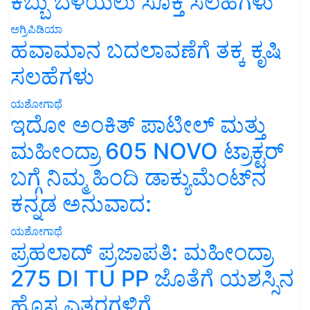
ಕಬ್ಬು ಬೆಳೆಯಲು ಸೂಕ್ತ ಸಲಹೆಗಳು
ಅಗ್ರಿಪಿಡಿಯಾ
ಹವಾಮಾನ ಬದಲಾವಣೆಗೆ ತಕ್ಕ ಕೃಷಿ
ಸಲಹೆಗಳು
ಯಶೋಗಾಥೆ
ಇದೋ ಅಂಕಿತ್ ಪಾಟೀಲ್ ಮತ್ತು
ಮಹೀಂದ್ರಾ 605 NOVO ಟ್ರಾಕ್ಟರ್
ಬಗ್ಗೆ ನಿಮ್ಮ ಹಿಂದಿ ಡಾಕ್ಯುಮೆಂಟ್‌ನ
ಕನ್ನಡ ಅನುವಾದ:
ಯಶೋಗಾಥೆ
ಪ್ರಹಲಾದ್ ಪ್ರಜಾಪತಿ: ಮಹೀಂದ್ರಾ
275 DI TU PP ಜೊತೆಗೆ ಯಶಸ್ಸಿನ
ಹೊಸ ಎತ್ತರಗಳಿಗೆ