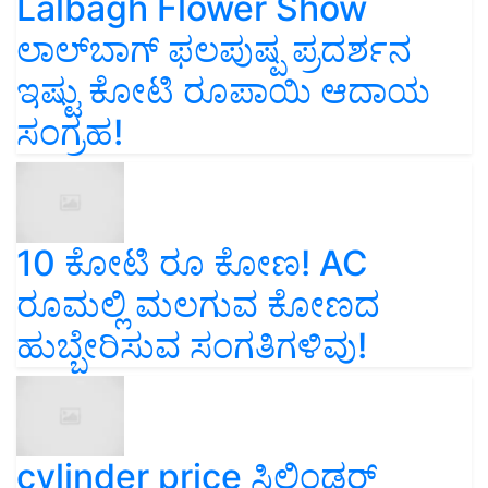
Lalbagh Flower Show
ಲಾಲ್‌ಬಾಗ್ ಫಲಪುಷ್ಪ ಪ್ರದರ್ಶನ
ಇಷ್ಟು ಕೋಟಿ ರೂಪಾಯಿ ಆದಾಯ
ಸಂಗ್ರಹ!
10 ಕೋಟಿ ರೂ ಕೋಣ! AC
ರೂಮಲ್ಲಿ ಮಲಗುವ ಕೋಣದ
ಹುಬ್ಬೇರಿಸುವ ಸಂಗತಿಗಳಿವು!
cylinder price ಸಿಲಿಂಡರ್‌