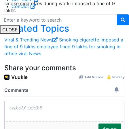
smoke cigarettes during work: imposed a fine of 9
Contact
lakhs
Related Topics
CLOSE
Viral ‍& Trending News
Smoking
cigarette
imposed a
fine of 9 lakhs
employee fined 9 lakhs for smoking in
office
viral News
Share your comments