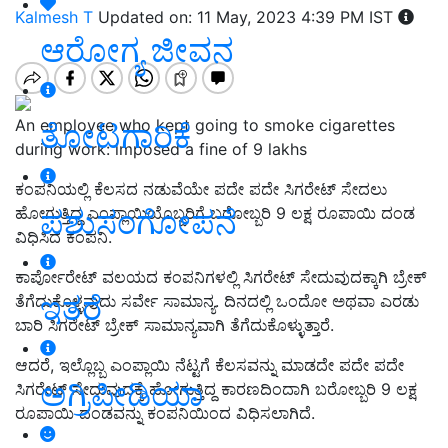
Kalmesh T
Updated on: 11 May, 2023 4:39 PM IST
ಆರೋಗ್ಯ ಜೀವನ
An employee who kept going to smoke cigarettes
ತೋಟಗಾರಿಕೆ
during work: imposed a fine of 9 lakhs
ಕಂಪನಿಯಲ್ಲಿ ಕೆಲಸದ ನಡುವೆಯೇ ಪದೇ ಪದೇ ಸಿಗರೇಟ್‌ ಸೇದಲು
ಪಶುಸಂಗೋಪನೆ
ಹೋಗುತ್ತಿದ್ದ ಎಂಪ್ಲಾಯಿಯೊಬ್ಬರಿಗೆ ಬರೋಬ್ಬರಿ 9 ಲಕ್ಷ ರೂಪಾಯಿ ದಂಡ
ವಿಧಿಸಿದ ಕಂಪನಿ.
ಕಾರ್ಪೋರೇಟ್‌ ವಲಯದ ಕಂಪನಿಗಳಲ್ಲಿ ಸಿಗರೇಟ್‌ ಸೇದುವುದಕ್ಕಾಗಿ ಬ್ರೇಕ್‌
ಇತರೆ
ತೆಗೆದುಕೊಳ್ಳವುದು ಸರ್ವೇ ಸಾಮಾನ್ಯ. ದಿನದಲ್ಲಿ ಒಂದೋ ಅಥವಾ ಎರಡು
ಬಾರಿ ಸಿಗರೇಟ್‌ ಬ್ರೇಕ್‌ ಸಾಮಾನ್ಯವಾಗಿ ತೆಗೆದುಕೊಳ್ಳುತ್ತಾರೆ.
ಆದರೆ, ಇಲ್ಲೊಬ್ಬ ಎಂಪ್ಲಾಯಿ ನೆಟ್ಟಗೆ ಕೆಲಸವನ್ನು ಮಾಡದೇ ಪದೇ ಪದೇ
ಅಗ್ರಿಪೀಡಿಯಾ
ಸಿಗರೇಟ್‌ ಸೇದುವುದಕ್ಕೆ ಹೋಗುತ್ತಿದ್ದ ಕಾರಣದಿಂದಾಗಿ ಬರೋಬ್ಬರಿ 9 ಲಕ್ಷ
ರೂಪಾಯಿ ದಂಡವನ್ನು ಕಂಪನಿಯಿಂದ ವಿಧಿಸಲಾಗಿದೆ.