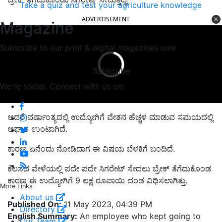
Take a quiz and test your agriculture knowledge
ADVERTISEMENT
Magazine
Subscribe to our print & digital magazines now
Subscribe
We're social. Connect with us on:
ಆದರೆ ವರ್ಷಾಂತ್ಯದಲ್ಲಿ ಉದ್ಯೋಗಿಗೆ ವೇತನ ಹೆಚ್ಚಳ ಮಾಡುವ ಸಮಯದಲ್ಲಿ
ಆಘಾತ ಉಂಟಾಗಿದೆ.
ಕಾರಣ ಏನೆಂದು ನೋಡಿದಾಗ ಈ ವಿಷಯ ಬೆಳಕಿಗೆ ಬಂದಿದೆ.
ಕೆಲಸದ ವೇಳೆಯಲ್ಲಿ ಪದೇ ಪದೇ ಸಿಗರೇಟ್‌ ಸೇದಲು ಬ್ರೇಕ್‌ ತೆಗೆದುಕೊಂಡ
ಕಾರಣ ಈ ಉದ್ಯೋಗಿಗೆ 9 ಲಕ್ಷ ರೂಪಾಯಿ ದಂಡ ವಿಧಿಸಲಾಗಿತ್ತು.
More Links
About us
Published On:
11 May 2023, 04:39 PM
Directory
English Summary:
An employee who kept going to
Our Team