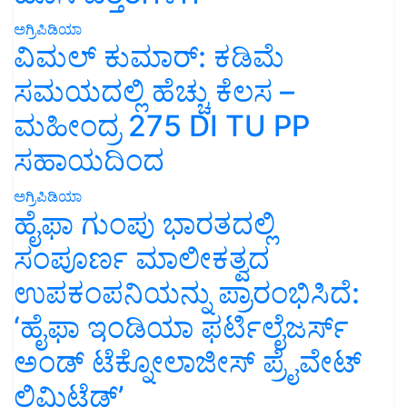
ಅಗ್ರಿಪಿಡಿಯಾ
ವಿಮಲ್ ಕುಮಾರ್: ಕಡಿಮೆ
ಸಮಯದಲ್ಲಿ ಹೆಚ್ಚು ಕೆಲಸ –
ಮಹೀಂದ್ರ 275 DI TU PP
ಸಹಾಯದಿಂದ
ಅಗ್ರಿಪಿಡಿಯಾ
ಹೈಫಾ ಗುಂಪು ಭಾರತದಲ್ಲಿ
ಸಂಪೂರ್ಣ ಮಾಲೀಕತ್ವದ
ಉಪಕಂಪನಿಯನ್ನು ಪ್ರಾರಂಭಿಸಿದೆ:
‘ಹೈಫಾ ಇಂಡಿಯಾ ಫರ್ಟಿಲೈಜರ್ಸ್
ಅಂಡ್ ಟೆಕ್ನೋಲಾಜೀಸ್ ಪ್ರೈವೇಟ್
ಲಿಮಿಟೆಡ್’