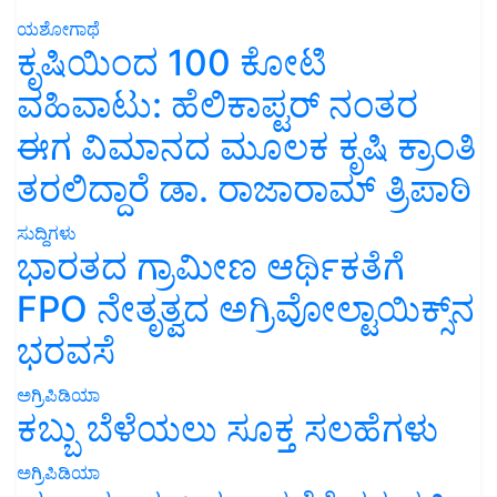
ಯಶೋಗಾಥೆ
ಕೃಷಿಯಿಂದ 100 ಕೋಟಿ
ವಹಿವಾಟು: ಹೆಲಿಕಾಪ್ಟರ್ ನಂತರ
ಈಗ ವಿಮಾನದ ಮೂಲಕ ಕೃಷಿ ಕ್ರಾಂತಿ
ತರಲಿದ್ದಾರೆ ಡಾ. ರಾಜಾರಾಮ್ ತ್ರಿಪಾಠಿ
ಸುದ್ದಿಗಳು
ಭಾರತದ ಗ್ರಾಮೀಣ ಆರ್ಥಿಕತೆಗೆ
FPO ನೇತೃತ್ವದ ಅಗ್ರಿವೋಲ್ಟಾಯಿಕ್ಸ್‌ನ
ಭರವಸೆ
ಅಗ್ರಿಪಿಡಿಯಾ
ಕಬ್ಬು ಬೆಳೆಯಲು ಸೂಕ್ತ ಸಲಹೆಗಳು
ಅಗ್ರಿಪಿಡಿಯಾ