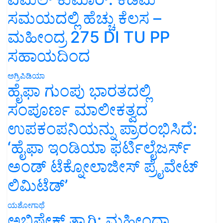
ಸಮಯದಲ್ಲಿ ಹೆಚ್ಚು ಕೆಲಸ –
ಮಹೀಂದ್ರ 275 DI TU PP
ಸಹಾಯದಿಂದ
ಅಗ್ರಿಪಿಡಿಯಾ
ಹೈಫಾ ಗುಂಪು ಭಾರತದಲ್ಲಿ
ಸಂಪೂರ್ಣ ಮಾಲೀಕತ್ವದ
ಉಪಕಂಪನಿಯನ್ನು ಪ್ರಾರಂಭಿಸಿದೆ:
‘ಹೈಫಾ ಇಂಡಿಯಾ ಫರ್ಟಿಲೈಜರ್ಸ್
ಅಂಡ್ ಟೆಕ್ನೋಲಾಜೀಸ್ ಪ್ರೈವೇಟ್
ಲಿಮಿಟೆಡ್’
ಯಶೋಗಾಥೆ
ಅಭಿಷೇಕ್ ತ್ಯಾಗಿ: ಮಹೀಂದ್ರಾ