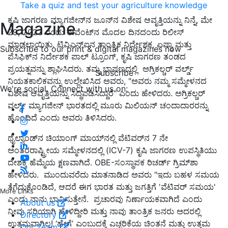
Take a quiz and test your agriculture knowledge
ಕೃಷಿ ಜಾಗರಣ ಮ್ಯಾಗಜೀನ್‌ನ ಜೂನ್‌ನ ವಿಶೇಷ ಆವೃತ್ತಿಯನ್ನು ನಿನ್ನೆ, ಮೇ
Magazine
29, 2023 ರಂದು ಈವೆಂಟ್‌ನ ಮೊದಲ ದಿನದಂದು ರಿಲೀಸ್‌
ಮಾಡಲಾಯಿತು. ಟಿವಿಎನ್‌ಐನ ತಾಂತ್ರಿಕ ನಿರ್ದೇಶಕ, ಏಷ್ಯಾ ಮತ್ತು
Subscribe to our print & digital magazines now
ಪೆಸಿಫಿಕ್‌ನ ನಿರ್ದೇಶಕ ಪಾಲ್ ಟ್ರೂಂಗ್, ಕೃಷಿ ಜಾಗರಣ ತಂಡದ
ಪ್ರಯತ್ನವನ್ನು ಶ್ಲಾಘಿಸಿದರು. ತಮ್ಮ ಭಾಷಣದಲ್ಲಿ ಅಗ್ರಿಕಲ್ಚರ್ ವರ್ಲ್ಡ್
Subscribe
ನಿಯತಕಾಲಿಕವನ್ನು ಉಲ್ಲೇಖಿಸಿದ ಅವರು, "ಅವರು ನಮ್ಮ ಸಮ್ಮೇಳನದ
We're social. Connect with us on:
ವಿಶೇಷ ಆವೃತ್ತಿಯನ್ನು ಸಿದ್ಧಪಡಿಸಿದ್ದಾರೆ" ಎಂದು ಹೇಳಿದರು. ಅಗ್ರಿಕಲ್ಚರ್
ವರ್ಲ್ಡ್ ಮ್ಯಾಗಜೀನ್ ಭಾರತದಲ್ಲಿ ಮೂರು ಮಿಲಿಯನ್ ಚಂದಾದಾರರನ್ನು
ಹೊಂದಿದೆ ಎಂದು ಅವರು ತಿಳಿಸಿದರು.
ಥೈಲ್ಯಾಂಡ್‌ನ ಚಿಯಾಂಗ್ ಮಾಯ್‌ನಲ್ಲಿ ವೆಟಿವರ್‌ನ 7 ನೇ
ಅಂತರರಾಷ್ಟ್ರೀಯ ಸಮ್ಮೇಳನದಲ್ಲಿ (ICV-7) ಕೃಷಿ ಜಾಗರಣ ಉಪಸ್ಥಿತಿಯು
ದೇಶಕ್ಕೆ ಹೆಮ್ಮೆಯ ಕ್ಷಣವಾಗಿದೆ. OBE-ಸಂಸ್ಥಾಪಕ ರಿಚರ್ಡ್ ಗ್ರಿಮ್‌ಶಾ
ಹೇಳಿದರು. ಮುಂದುವರೆದು ಮಾತನಾಡಿದ ಅವರು "ಇದು ಬಹಳ ಸಮಯ
ತೆಗೆದುಕೊಂಡಿದೆ, ಆದರೆ ಈಗ ಭಾರತ ಮತ್ತು ಜಗತ್ತಿಗೆ 'ವೆಟಿವರ್ ಸಮಯ'
More Links
ಎಂದು ನಾನು ಭಾವಿಸುತ್ತೇನೆ. ಪ್ರಚಾರವು ನಿರ್ಣಾಯಕವಾಗಿದೆ ಎಂದು
About us
ನೀವು ಸರಿಯಾಗಿ ಹೇಳಿದ್ದೀರಿ ಮತ್ತು ನಾವು ತಾಂತ್ರಿಕ ಜನರು ಅದರಲ್ಲಿ
Directory
ಉತ್ತಮವಾಗಿಲ್ಲ! ‘ಹೇಗೆ’ ಎಂಬುದಕ್ಕೆ ಎಚ್ಚರಿಕೆಯ ಚಿಂತನೆ ಮತ್ತು ಉತ್ತಮ
Our Team