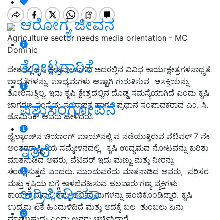
ಆರೋಗ್ಯ ಜೀವನ
Agriculture sector needs media orientation - MC
Dominic
ತೋಟಗಾರಿಕೆ
ದೇಶದಲ್ಲಿ ಕೃಷಿ ಕ್ಷೇತ್ರವು ಹಾಗೂ ಅದರಲ್ಲಿನ ವಿವಿಧ ಕಾರ್ಯಕ್ಷೇತ್ರಗಳಸಾಧ್ಯತೆ
ಬಾಧ್ಯತೆಗಳನ್ನು, ಮಾಧ್ಯಮಗಳು ಅಷ್ಟಾಗಿ ಗುರುತಿಸುವ ಆಸಕ್ತಿಯನ್ನು
ತೋರಿಸುತ್ತಿಲ್ಲ. ಇದು ಕೃಷಿ ಕ್ಷೇತ್ರದಲ್ಲಿನ ದೊಡ್ಡ ಸಮಸ್ಯೆಯಾಗಿದೆ ಎಂದು ಕೃಷಿ
ಪಶುಸಂಗೋಪನೆ
ಜಾಗರಣ ಸಂಸ್ಥೆಯ ಸಂಸ್ಥಾಪಕ ಹಾಗೂ ಪ್ರಧಾನ ಸಂಪಾದಕರಾದ ಎಂ. ಸಿ.
ಡೊಮಿನಿಕ್‌ ಅವರು ಹೇಳಿದರು.
ಥೈಲ್ಯಾಂಡ್‌ನ ಚಿಯಾಂಗ್ ಮಾಯ್‌ನಲ್ಲಿ ವ ನಡೆಯುತ್ತಿರುವ ವೆಟಿವರ್‌ 7 ನೇ
ಇತರೆ
ಅಂತರರಾಷ್ಟ್ರೀಯ ಸಮ್ಮೇಳನದಲ್ಲಿ, ಕೃಷಿ ಉದ್ಯಮದ ನೋಟವನ್ನು ಕುರಿತು
ಮಾತನಾಡಿದ ಅವರು, ವೆಟಿವರ್‌ ಇದು ಮಣ್ಣು ಮತ್ತು ನೀರನ್ನು
ಸಂರಕ್ಷಿಸುತ್ತದೆ ಎಂದರು. ಮುಂದುವರೆದು ಮಾತನಾಡಿದ ಅವರು, ಪರಿಸರ
ಮತ್ತು ಕೃಷಿಯ ಬಗ್ಗೆ ಕಾಳಜಿವಹಿಸುವ ಹಲವಾರು ಗಣ್ಯ ವ್ಯಕ್ತಿಗಳು
ಅಗ್ರಿಪೀಡಿಯಾ
ಕಾರ್ಯಕ್ರಮದಲ್ಲಿ ತಮ್ಮ ಅಭಿಪ್ರಾಯಗಳನ್ನು ಹಂಚಿಕೊಂಡಿದ್ದಾರೆ. ಕೃಷಿ
ಉದ್ಯಮ ಏಕೆ ಹಿಂದುಳಿದಿದೆ ಮತ್ತು ಅದಕ್ಕೆ ಬಲ ತುಂಬಲು ಏನು
ಮಾಡಬಹುದು ಎಂದು ಅವರು ಚರ್ಚಿಸಿದ್ದಾರೆ.