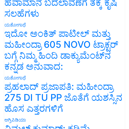
ಹವಾಮಾನ ಬದಲಾವಣೆಗೆ ತಕ್ಕ ಕೃಷಿ
ಸಲಹೆಗಳು
ಯಶೋಗಾಥೆ
ಇದೋ ಅಂಕಿತ್ ಪಾಟೀಲ್ ಮತ್ತು
ಮಹೀಂದ್ರಾ 605 NOVO ಟ್ರಾಕ್ಟರ್
ಬಗ್ಗೆ ನಿಮ್ಮ ಹಿಂದಿ ಡಾಕ್ಯುಮೆಂಟ್‌ನ
ಕನ್ನಡ ಅನುವಾದ:
ಯಶೋಗಾಥೆ
ಪ್ರಹಲಾದ್ ಪ್ರಜಾಪತಿ: ಮಹೀಂದ್ರಾ
275 DI TU PP ಜೊತೆಗೆ ಯಶಸ್ಸಿನ
ಹೊಸ ಎತ್ತರಗಳಿಗೆ
ಅಗ್ರಿಪಿಡಿಯಾ
ವಿಮಲ್ ಕುಮಾರ್: ಕಡಿಮೆ