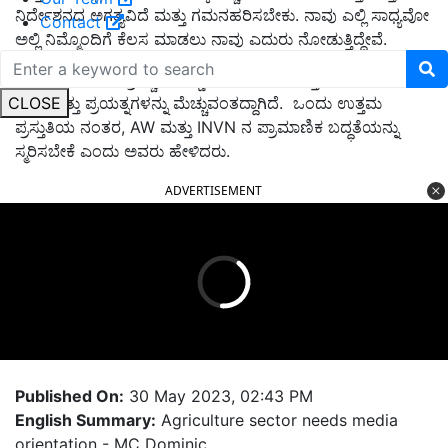
ನಿರ್ದೇಶನದ ಅಗತ್ಯವಿದೆ ಮತ್ತು ಗಮನಹರಿಸಬೇಕು. ನಾವು ಎಲ್ಲಿ ಸಾಧ್ಯವೋ
Contact
ಅಲ್ಲಿ ನಿಮ್ಮೊಂದಿಗೆ ಕೆಲಸ ಮಾಡಲು ನಾವು ಎದುರು ನೋಡುತ್ತಿದ್ದೇವೆ.
ಕೃಷಿ ಜಾಗರಣದ ಅಗ್ರಿಕಲ್ಚರ್‌ ವರ್ಲ್ಡ್‌ ತಂಡವು ಮಾಡುತ್ತಿರುವ ಸಂಪೂರ್ಣ
CLOSE
ಶ್ರಮ ಮತ್ತು ಪ್ರಯತ್ನಗಳನ್ನು ಮೆಚ್ಚುವಂತದ್ದಾಗಿದೆ. ಒಂದು ಉತ್ತಮ
ಪ್ರಸ್ತುತಿಯ ನಂತರ, AW ಮತ್ತು INVN ನ ಪ್ರಾಮಾಣಿಕ ಬದ್ಧತೆಯನ್ನು
ಸ್ಮರಿಸಬೇಕೆ ಎಂದು ಅವರು ಹೇಳಿದರು.
ADVERTISEMENT
Published On:
30 May 2023, 02:43 PM
English Summary:
Agriculture sector needs media
orientation - MC Dominic