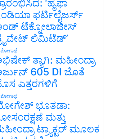
್ರಾರಂಭಿಸಿದೆ: ‘ಹೈಫಾ
ಂಡಿಯಾ ಫರ್ಟಿಲೈಜರ್ಸ್
ಂಡ್ ಟೆಕ್ನೋಲಾಜೀಸ್
್ರೈವೇಟ್ ಲಿಮಿಟೆಡ್’
ಶೋಗಾಥೆ
ಭಿಷೇಕ್ ತ್ಯಾಗಿ: ಮಹೀಂದ್ರಾ
ರ್ಜುನ್ 605 DI ಜೊತೆ
ೊಸ ಎತ್ತರಗಳಿಗೆ
ಶೋಗಾಥೆ
ೋಗೇಶ್ ಭೂತಡಾ:
ೋಸಂರಕ್ಷಣೆ ಮತ್ತು
ಹೀಂದ್ರಾ ಟ್ರ್ಯಾಕ್ಟರ್ ಮೂಲಕ