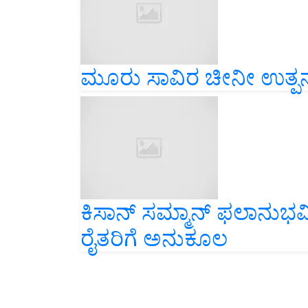
ಮೂರು ಸಾವಿರ ಚೀನೀ ಉತ್ಪನ್
ಕಿಸಾನ್ ಸಮ್ಮಾನ್ ಫಲಾನುಭವ
ರೈತರಿಗೆ ಅನುಕೂಲ