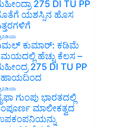
ಹೀಂದ್ರಾ 275 DI TU PP
ೊತೆಗೆ ಯಶಸ್ಸಿನ ಹೊಸ
ತ್ತರಗಳಿಗೆ
್ರಿಪಿಡಿಯಾ
ಿಮಲ್ ಕುಮಾರ್: ಕಡಿಮೆ
ಮಯದಲ್ಲಿ ಹೆಚ್ಚು ಕೆಲಸ –
ಹೀಂದ್ರ 275 DI TU PP
ಸಹಾಯದಿಂದ
್ರಿಪಿಡಿಯಾ
ೈಫಾ ಗುಂಪು ಭಾರತದಲ್ಲಿ
ಂಪೂರ್ಣ ಮಾಲೀಕತ್ವದ
ಪಕಂಪನಿಯನ್ನು