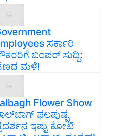
overnment
mployees ಸರ್ಕಾರಿ
ೌಕರರಿಗೆ ಬಂಪರ್‌ ಸುದ್ದಿ:
ಣದ ಮಳೆ!
albagh Flower Show
ಾಲ್‌ಬಾಗ್ ಫಲಪುಷ್ಪ
್ರದರ್ಶನ ಇಷ್ಟು ಕೋಟಿ