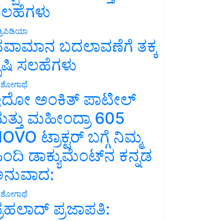
ಲಹೆಗಳು
್ರಿಪಿಡಿಯಾ
ವಾಮಾನ ಬದಲಾವಣೆಗೆ ತಕ್ಕ
ೃಷಿ ಸಲಹೆಗಳು
ಶೋಗಾಥೆ
ದೋ ಅಂಕಿತ್ ಪಾಟೀಲ್
ತ್ತು ಮಹೀಂದ್ರಾ 605
OVO ಟ್ರಾಕ್ಟರ್ ಬಗ್ಗೆ ನಿಮ್ಮ
ಿಂದಿ ಡಾಕ್ಯುಮೆಂಟ್‌ನ ಕನ್ನಡ
ನುವಾದ:
ಶೋಗಾಥೆ
್ರಹಲಾದ್ ಪ್ರಜಾಪತಿ: