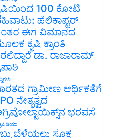
ೃಷಿಯಿಂದ 100 ಕೋಟಿ
ಹಿವಾಟು: ಹೆಲಿಕಾಪ್ಟರ್
ಂತರ ಈಗ ವಿಮಾನದ
ೂಲಕ ಕೃಷಿ ಕ್ರಾಂತಿ
ರಲಿದ್ದಾರೆ ಡಾ. ರಾಜಾರಾಮ್
್ರಿಪಾಠಿ
್ದಿಗಳು
ಾರತದ ಗ್ರಾಮೀಣ ಆರ್ಥಿಕತೆಗೆ
PO ನೇತೃತ್ವದ
ಗ್ರಿವೋಲ್ಟಾಯಿಕ್ಸ್‌ನ ಭರವಸೆ
್ರಿಪಿಡಿಯಾ
ಬ್ಬು ಬೆಳೆಯಲು ಸೂಕ್ತ