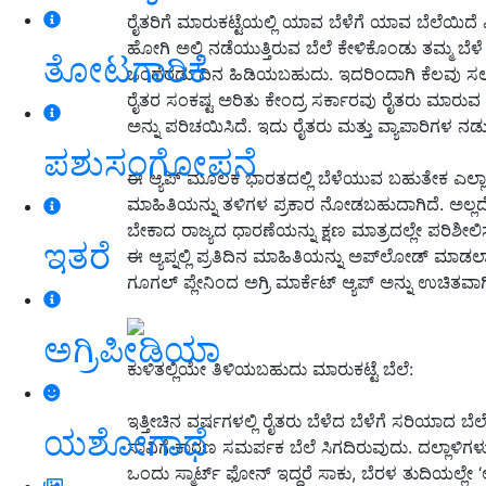
ರೈತರಿಗೆ ಮಾರುಕಟ್ಟೆಯಲ್ಲಿ ಯಾವ ಬೆಳೆಗೆ ಯಾವ ಬೆಲೆಯಿದೆ ಎ
ಹೋಗಿ ಅಲ್ಲಿ ನಡೆಯುತ್ತಿರುವ ಬೆಲೆ ಕೇಳಿಕೊಂಡು ತಮ್ಮ ಬೆ
ತೋಟಗಾರಿಕೆ
ಒಂದೆರಡು ದಿನ ಹಿಡಿಯಬಹುದು. ಇದರಿಂದಾಗಿ ಕೆಲವು ಸಲ 
ರೈತರ ಸಂಕಷ್ಟ ಅರಿತು ಕೇಂದ್ರ ಸರ್ಕಾರವು ರೈತರು ಮಾರುವ ತನ
ಅನ್ನು ಪರಿಚಯಿಸಿದೆ. ಇದು ರೈತರು ಮತ್ತು ವ್ಯಾಪಾರಿಗಳ ನಡ
ಪಶುಸಂಗೋಪನೆ
ಈ ಆ್ಯಪ್ ಮೂಲಕ ಭಾರತದಲ್ಲಿ ಬೆಳೆಯುವ ಬಹುತೇಕ ಎಲ್ಲಾ ಬ
ಮಾಹಿತಿಯನ್ನು ತಳಿಗಳ ಪ್ರಕಾರ ನೋಡಬಹುದಾಗಿದೆ. ಅಲ್ಲದೆ
ಬೇಕಾದ ರಾಜ್ಯದ ಧಾರಣೆಯನ್ನು ಕ್ಷಣ ಮಾತ್ರದಲ್ಲೇ ಪರಿಶೀ
ಇತರೆ
ಈ ಆ್ಯಪ್ನಲ್ಲಿ ಪ್ರತಿದಿನ ಮಾಹಿತಿಯನ್ನು ಅಪ್‌ಲೋಡ್ ಮಾ
ಗೂಗಲ್ ಪ್ಲೇನಿಂದ ಅಗ್ರಿ ಮಾರ್ಕೆಟ್ ಆ್ಯಪ್ ಅನ್ನು ಉಚಿತ
ಅಗ್ರಿಪೀಡಿಯಾ
ಕುಳಿತಲ್ಲಿಯೇ ತಿಳಿಯಬಹುದು ಮಾರುಕಟ್ಟೆ ಬೆಲೆ:
ಇತ್ತೀಚಿನ ವರ್ಷಗಳಲ್ಲಿ ರೈತರು ಬೆಳೆದ ಬೆಳೆಗೆ ಸರಿಯಾದ ಬೆಲೆ
ಯಶೋಗಾಥೆ
ಸಾವಿಗೆ ಕಾರಣ ಸಮರ್ಪಕ ಬೆಲೆ ಸಿಗದಿರುವುದು. ದಲ್ಲಾಳಿಗ
ಒಂದು ಸ್ಮಾರ್ಟ್ ಫೋನ್ ಇದ್ದರೆ ಸಾಕು, ಬೆರಳ ತುದಿಯಲ್ಲೇ 