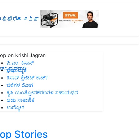
த்திரிகை சந்தா
op on Krishi Jagran
ಪಿ.ಎಂ. ಕಿಸಾನ್
ಸ್ಕ್ರಿಪ್ಷನ್‌ಗಾಗಿ
ಜೀವಾಮೃತ
ಕಿಸಾನ್ ಕ್ರೇಡಿಟ್ ಕಾರ್ಡ್
ಬೆಳೆಗಳ ರೋಗ
ಕೃಷಿ ಯಂತ್ರೋಪಕರಣಗಳ ಸಹಾಯಧನ
ಆಡು ಸಾಕಾಣಿಕೆ
ಉದ್ಯೋಗ
op Stories