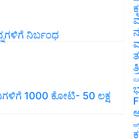
ಕ
ವ
ನ
ನಗಳಿಗೆ ನಿರ್ಬಂಧ
ಮ
ತ
ತ
ಸುದ
ಭ
ಿಗಳಿಗೆ 1000 ಕೋಟಿ- 50 ಲಕ್ಷ
F
ಅ
ಅಗ
ಕ