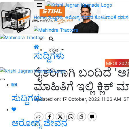
Home
ಸುದ್ದಿಗಳು
ಆರೋಗ್ಯ ಜೀವನ
ತೋಟಗಾರಿಕೆ
ಪಶುಸ
ಕನ್ನಡ
ಸುದ್ದಿಗಳು
MFOI 202
ರೈತರಿಗಾಗಿ ಬಂದಿದೆ 'ಅಗ್
ಮಾಹಿತಿಗೆ ಇಲ್ಲಿ ಕ್ಲಿಕ್ 
ಸುದ್ದಿಗಳು
Updated on: 17 October, 2022 11:06 AM IS
ಆರೋಗ್ಯ ಜೀವನ