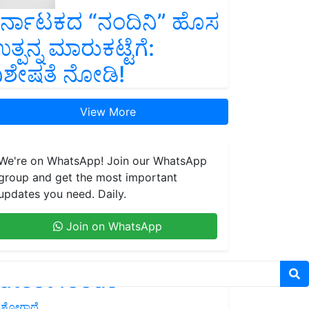
ರ್ನಾಟಕದ “ನಂದಿನಿ” ಹೊಸ
ತ್ಪನ್ನ ಮಾರುಕಟ್ಟೆಗೆ:
ಿಶೇಷತೆ ನೋಡಿ!
View More
We're on WhatsApp! Join our WhatsApp
group and get the most important
updates you need. Daily.
Join on WhatsApp
atest feeds
ಶೋಗಾಥೆ