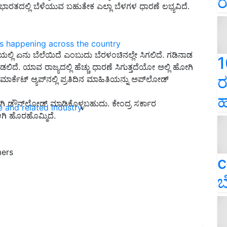
ರ
ಭಾರತದಲ್ಲಿ ಬೆಳೆಯುವ ಬಹುತೇಕ ಎಲ್ಲಾ ಬೆಳಗಳ ಧಾರಣೆ ಲಭ್ಯವಿದೆ.
ns happening across the country
ಟೆಯಲ್ಲಿ ಏನು ಬೆಲೆಯಿದೆ ಎಂಬುದು ಬೆರಳಂಚಿನಲ್ಲೇ ಸಿಗಲಿದೆ. ಗಡಿನಾಡ
1
ೆ. ಯಾವ ರಾಜ್ಯದಲ್ಲಿ ಹೆಚ್ಚು ಧಾರಣೆ ಸಿಗುತ್ತದೆಯೋ ಅಲ್ಲಿ ಹೋಗಿ
ರ
ಾರ್ಕೆಟ್ ಆ್ಯಪ್​ನಲ್ಲಿ ಪ್ರತಿದಿನ ಮಾಹಿತಿಯನ್ನು ಅಪ್‌ಲೋಡ್
ಹ
ವಾಗಿ ಡೌನ್‌ಲೋಡ್ ಮಾಡಿಕೊಳ್ಳಬಹುದು. ಕೇಂದ್ರ ಸರ್ಕಾರ
e and related industry
ಆಗಿ ಹೊರಹೊಮ್ಮಿದೆ.
mers
c
ಬ