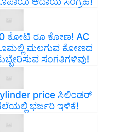
ೂಪಾಯಿ ಆದಾಯ ಸಂಗ್ರಹ!
0 ಕೋಟಿ ರೂ ಕೋಣ! AC
ೂಮಲ್ಲಿ ಮಲಗುವ ಕೋಣದ
ುಬ್ಬೇರಿಸುವ ಸಂಗತಿಗಳಿವು!
ylinder price ಸಿಲಿಂಡರ್‌
ೆಲೆಯಲ್ಲಿ ಭರ್ಜರಿ ಇಳಿಕೆ!