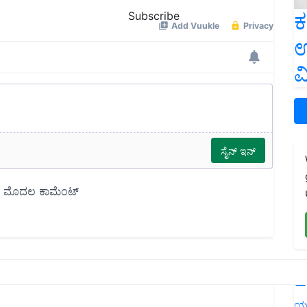
ಕ
Subscribe
ಉ
ವ
L
ಯ