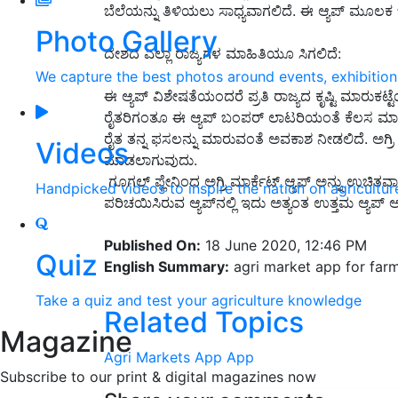
ಬೆಲೆಯನ್ನು ತಿಳಿಯಲು ಸಾಧ್ಯವಾಗಲಿದೆ. ಈ ಆ್ಯಪ್ ಮೂಲಕ 
Photo Gallery
ದೇಶದ ಎಲ್ಲಾ ರಾಜ್ಯಗಳ ಮಾಹಿತಿಯೂ ಸಿಗಲಿದೆ:
We capture the best photos around events, exhibitio
ಈ ಆ್ಯಪ್ ವಿಶೇಷತೆಯಂದರೆ ಪ್ರತಿ ರಾಜ್ಯದ ಕೃಷ್ಟಿ ಮಾರುಕಟ್
ರೈತರಿಗಂತೂ ಈ ಆ್ಯಪ್ ಬಂಪರ್ ಲಾಟರಿಯಂತೆ ಕೆಲಸ ಮಾಡಲಿದ
ರೈತ ತನ್ನ ಫಸಲನ್ನು ಮಾರುವಂತೆ ಅವಕಾಶ ನೀಡಲಿದೆ. ಅಗ್ರಿ ಮ
Videos
ಮಾಡಲಾಗುವುದು.
ಗೂಗಲ್ ಪ್ಲೇನಿಂದ ಅಗ್ರಿ ಮಾರ್ಕೆಟ್ ಆ್ಯಪ್ ಅನ್ನು ಉಚಿತ
Handpicked videos to inspire the nation on agricultur
ಪರಿಚಯಿಸಿರುವ ಆ್ಯಪ್​ನಲ್ಲಿ ಇದು ಅತ್ಯಂತ ಉತ್ತಮ ಆ್ಯಪ್ 
Published On:
18 June 2020, 12:46 PM
Quiz
English Summary:
agri market app for far
Take a quiz and test your agriculture knowledge
Related Topics
Magazine
Agri Markets App
App
Subscribe to our print & digital magazines now