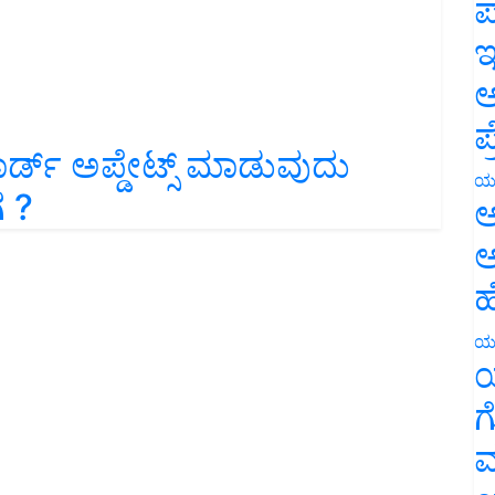
ಪ
ಇ
ಅ
ಪ
ಡ್‌ ಅಪ್ಡೇಟ್ಸ್‌ ಮಾಡುವುದು
ಯ
 ?
ಅ
ಅ
ಹ
ಯ
ಯ
ಗ
ಮ