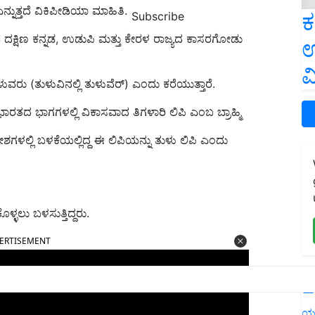
ನುತ್ತದೆ ವಿಕಿಪೀಡಿಯಾ ಮಾಹಿತಿ.
ಕ
Subscribe
ವ ದಕ್ಷಿಣ ಕನ್ನಡ, ಉಡುಪಿ ಮತ್ತು ಕೇರಳ ರಾಜ್ಯದ ಕಾಸರಗೋಡು
ಉ
ವ
ಳುವರು (ತುಳುವಿನಲ್ಲಿ ತುಳುವೆರ್) ಎಂದು ಕರೆಯುತ್ತಾರೆ.
ಾರತದ ಭಾಗಗಳಲ್ಲಿ ವಿಕಾಸವಾದ ತಿಗಳಾರಿ ಲಿಪಿ ಎಂಬ ಬ್ರಾಹ್ಮಿ
ಶಗಳಲ್ಲಿ ಬಳಕೆಯಲ್ಲಿದ್ದ ಈ ಲಿಪಿಯನ್ನು ತುಳು ಲಿಪಿ ಎಂದು
ಳ್ಳಲು ಬಳಸುತ್ತಿದ್ದರು.
ERTISEMENT
L
ಯ