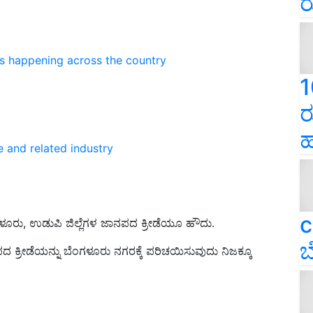
ರ
ns happening across the country
1
ರ
ಹ
e and related industry
c
ೂರು, ಉಡುಪಿ ಜಿಲ್ಲೆಗಳ ಜಾನಪದ ಕ್ರೀಡೆಯೂ ಹೌದು.
ಬ
ದ ಕ್ರೀಡೆಯನ್ನು ಬೆಂಗಳೂರು ನಗರಕ್ಕೆ ಪರಿಚಯಿಸುವುದು ನಿಜಕ್ಕೂ