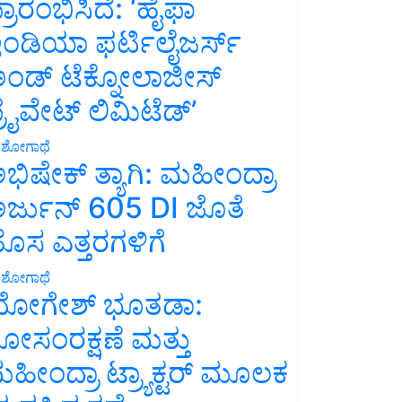
್ರಾರಂಭಿಸಿದೆ: ‘ಹೈಫಾ
ಂಡಿಯಾ ಫರ್ಟಿಲೈಜರ್ಸ್
ಂಡ್ ಟೆಕ್ನೋಲಾಜೀಸ್
್ರೈವೇಟ್ ಲಿಮಿಟೆಡ್’
ಶೋಗಾಥೆ
ಭಿಷೇಕ್ ತ್ಯಾಗಿ: ಮಹೀಂದ್ರಾ
ರ್ಜುನ್ 605 DI ಜೊತೆ
ೊಸ ಎತ್ತರಗಳಿಗೆ
ಶೋಗಾಥೆ
ೋಗೇಶ್ ಭೂತಡಾ:
ೋಸಂರಕ್ಷಣೆ ಮತ್ತು
ಹೀಂದ್ರಾ ಟ್ರ್ಯಾಕ್ಟರ್ ಮೂಲಕ