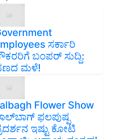
overnment
mployees ಸರ್ಕಾರಿ
ೌಕರರಿಗೆ ಬಂಪರ್‌ ಸುದ್ದಿ:
ಣದ ಮಳೆ!
albagh Flower Show
ಾಲ್‌ಬಾಗ್ ಫಲಪುಷ್ಪ
್ರದರ್ಶನ ಇಷ್ಟು ಕೋಟಿ