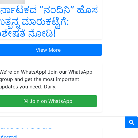
ರ್ನಾಟಕದ “ನಂದಿನಿ” ಹೊಸ
ತ್ಪನ್ನ ಮಾರುಕಟ್ಟೆಗೆ:
ಿಶೇಷತೆ ನೋಡಿ!
View More
We're on WhatsApp! Join our WhatsApp
group and get the most important
updates you need. Daily.
Join on WhatsApp
atest feeds
ಶೋಗಾಥೆ