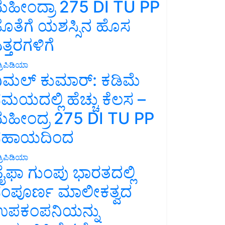
ಹೀಂದ್ರಾ 275 DI TU PP
ೊತೆಗೆ ಯಶಸ್ಸಿನ ಹೊಸ
ತ್ತರಗಳಿಗೆ
್ರಿಪಿಡಿಯಾ
ಿಮಲ್ ಕುಮಾರ್: ಕಡಿಮೆ
ಮಯದಲ್ಲಿ ಹೆಚ್ಚು ಕೆಲಸ –
ಹೀಂದ್ರ 275 DI TU PP
ಸಹಾಯದಿಂದ
್ರಿಪಿಡಿಯಾ
ೈಫಾ ಗುಂಪು ಭಾರತದಲ್ಲಿ
ಂಪೂರ್ಣ ಮಾಲೀಕತ್ವದ
ಪಕಂಪನಿಯನ್ನು