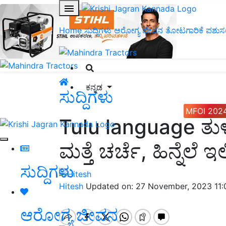
Home
ಸುದ್ದಿಗಳು
ಆರೋಗ್ಯ ಜೀವನ
ತೋಟಗಾರಿಕೆ
ಪಶುಸ
ಕನ್ನಡ
ಸುದ್ದಿಗಳು
MFOI 202
Tulu language ತುಳು 
ಮತ್ತೆ ಚರ್ಚೆ, ಹಿನ್ನೆಲೆ ಇಲ್
ಸುದ್ದಿಗಳು
Hitesh
Updated on: 27 November, 2023 11
ಆರೋಗ್ಯ ಜೀವನ