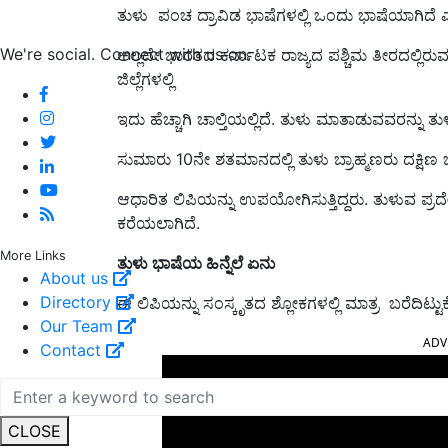
ತುಳು ಪಂಚ ದ್ರಾವಿಡ ಭಾಷೆಗಳಲ್ಲಿ ಒಂದು ಭಾಷೆಯಾಗಿದೆ ಎನ್
We're social. Connect with us on:
ಅಲ್ಲದೇ ಭಾರತದ ಕರ್ನಾಟಕ ರಾಜ್ಯದ ಪಶ್ಚಿಮ ತೀರದಲ್ಲಿರು
ಜಿಲ್ಲೆಗಳಲ್ಲಿ
ಇದು ಹೆಚ್ಚಾಗಿ ಚಾಲ್ತಿಯಲ್ಲಿದೆ. ತುಳು ಮಾತಾಡುವವರನ್ನು ತು
ಸುಮಾರು 10ನೇ ಶತಮಾನದಲ್ಲಿ ತುಳು ಬ್ರಾಹ್ಮಣರು ದಕ್ಷಿಣ ಭ
ಆಧಾರಿತ ಲಿಪಿಯನ್ನು ಉಪಯೋಗಿಸುತ್ತಿದ್ದರು. ತುಳುವ ಪ್ರದೇ
ಕರೆಯಲಾಗಿದೆ.
More Links
ತುಳು ಭಾಷೆಯ ಹಿನ್ನೆಲೆ ಏನು
About us
Directory
ಈ ಲಿಪಿಯನ್ನು ಸಂಸ್ಕೃತದ ಶ್ಲೋಕಗಳಲ್ಲಿ ಮಾತ್ರ ಬರೆದಿಟ್ಟುಕೊ
Our Team
ADV
Contact
CLOSE