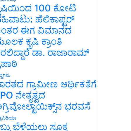
ೃಷಿಯಿಂದ 100 ಕೋಟಿ
ಹಿವಾಟು: ಹೆಲಿಕಾಪ್ಟರ್
ಂತರ ಈಗ ವಿಮಾನದ
ೂಲಕ ಕೃಷಿ ಕ್ರಾಂತಿ
ರಲಿದ್ದಾರೆ ಡಾ. ರಾಜಾರಾಮ್
್ರಿಪಾಠಿ
್ದಿಗಳು
ಾರತದ ಗ್ರಾಮೀಣ ಆರ್ಥಿಕತೆಗೆ
PO ನೇತೃತ್ವದ
ಗ್ರಿವೋಲ್ಟಾಯಿಕ್ಸ್‌ನ ಭರವಸೆ
್ರಿಪಿಡಿಯಾ
ಬ್ಬು ಬೆಳೆಯಲು ಸೂಕ್ತ