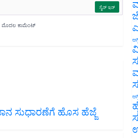
ಮ
ಜ
ಎ
ಅಗ
ವ
ಸ
ಮ
ಅಗ
ಹ
ಸುಧಾರಣೆಗೆ ಹೊಸ ಹೆಜ್ಜೆ
ಸ
ಉ