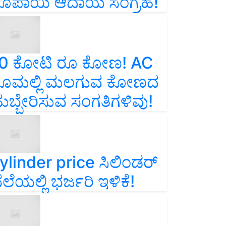
ೂಪಾಯಿ ಆದಾಯ ಸಂಗ್ರಹ!
0 ಕೋಟಿ ರೂ ಕೋಣ! AC
ೂಮಲ್ಲಿ ಮಲಗುವ ಕೋಣದ
ುಬ್ಬೇರಿಸುವ ಸಂಗತಿಗಳಿವು!
ylinder price ಸಿಲಿಂಡರ್‌
ೆಲೆಯಲ್ಲಿ ಭರ್ಜರಿ ಇಳಿಕೆ!