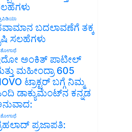
ಲಹೆಗಳು
್ರಿಪಿಡಿಯಾ
ವಾಮಾನ ಬದಲಾವಣೆಗೆ ತಕ್ಕ
ೃಷಿ ಸಲಹೆಗಳು
ಶೋಗಾಥೆ
ದೋ ಅಂಕಿತ್ ಪಾಟೀಲ್
ತ್ತು ಮಹೀಂದ್ರಾ 605
OVO ಟ್ರಾಕ್ಟರ್ ಬಗ್ಗೆ ನಿಮ್ಮ
ಿಂದಿ ಡಾಕ್ಯುಮೆಂಟ್‌ನ ಕನ್ನಡ
ನುವಾದ:
ಶೋಗಾಥೆ
್ರಹಲಾದ್ ಪ್ರಜಾಪತಿ: