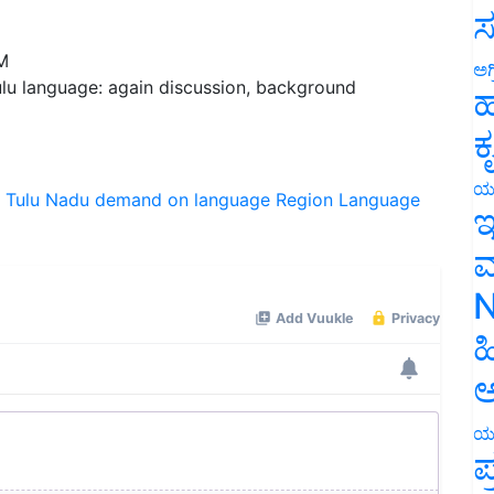
ಸ
M
ಅಗ
ulu language: again discussion, background
ಹ
ಕ
ಯ
Tulu Nadu
demand on language
Region Language
ಇ
ಮ
N
ಹ
ಅ
ಯ
ಪ