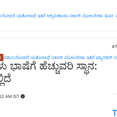
ಂಗೋಪನೆ
ಯಶೋಗಾಥೆ
ಇತರೆ
ಅಗ್ರಿಪೀಡಿಯಾ
ಸರ್ಕಾರಿ ಯೋಜನೆಗಳು
Quiz
ப
#T
4
ಪಶುಸಂಗೋಪನೆ
ಯಶೋಗಾಥೆ
ಸರ್ಕಾರಿ ಯೋಜನೆಗಳು
ಇತರೆ
ಮ್ಯಾಗಜಿನ್‌ ಸಬ್‌
ಭಾಷೆಗೆ ಹೆಚ್ಚುವರಿ ಸ್ಥಾನ:
ಲಿದೆ
:02 AM IST
T