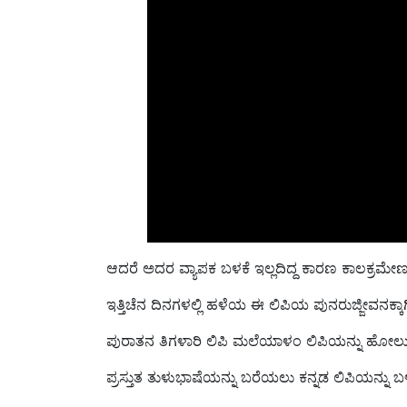
ಆದರೆ ಅದರ ವ್ಯಾಪಕ ಬಳಕೆ ಇಲ್ಲದಿದ್ದ ಕಾರಣ ಕಾಲಕ್ರಮೇಣ 
ಇತ್ತಿಚೆನ ದಿನಗಳಲ್ಲಿ ಹಳೆಯ ಈ ಲಿಪಿಯ ಪುನರುಜ್ಜೀವನಕ್ಕಾ
ಪುರಾತನ ತಿಗಳಾರಿ ಲಿಪಿ ಮಲೆಯಾಳಂ ಲಿಪಿಯನ್ನು ಹೋಲುತ್
ಪ್ರಸ್ತುತ ತುಳುಭಾಷೆಯನ್ನು ಬರೆಯಲು ಕನ್ನಡ ಲಿಪಿಯನ್ನು ಬಳಸ