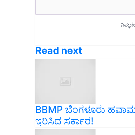
Read next
BBMP ಬೆಂಗಳೂರು ಹವಾಮಾನ 
ಇರಿಸಿದ ಸರ್ಕಾರ!