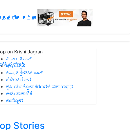
த்திரிகை சந்தா
op on Krishi Jagran
ಪಿ.ಎಂ. ಕಿಸಾನ್
ಸ್ಕ್ರಿಪ್ಷನ್‌ಗಾಗಿ
ಜೀವಾಮೃತ
ಕಿಸಾನ್ ಕ್ರೇಡಿಟ್ ಕಾರ್ಡ್
ಬೆಳೆಗಳ ರೋಗ
ಕೃಷಿ ಯಂತ್ರೋಪಕರಣಗಳ ಸಹಾಯಧನ
ಆಡು ಸಾಕಾಣಿಕೆ
ಉದ್ಯೋಗ
op Stories