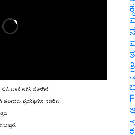
ಕ
ವ
ನ
ಮ
ತ
ತ
ಸುದ
ಭ
ಲಿಪಿ ಬಳಕೆ ನಶಿಸಿ ಹೋಗಿದೆ.
F
ಗಿ ಹಲವಾರು ಪ್ರಯತ್ನಗಳು ನಡೆದಿವೆ.
ಅ
ತದೆ.
ಅಗ
ುತ್ತಾರೆ.
ಕ