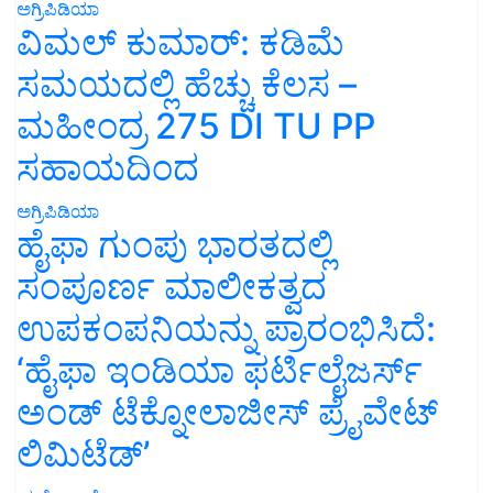
ಅಗ್ರಿಪಿಡಿಯಾ
ವಿಮಲ್ ಕುಮಾರ್: ಕಡಿಮೆ
ಸಮಯದಲ್ಲಿ ಹೆಚ್ಚು ಕೆಲಸ –
ಮಹೀಂದ್ರ 275 DI TU PP
ಸಹಾಯದಿಂದ
ಅಗ್ರಿಪಿಡಿಯಾ
ಹೈಫಾ ಗುಂಪು ಭಾರತದಲ್ಲಿ
ಸಂಪೂರ್ಣ ಮಾಲೀಕತ್ವದ
ಉಪಕಂಪನಿಯನ್ನು ಪ್ರಾರಂಭಿಸಿದೆ:
‘ಹೈಫಾ ಇಂಡಿಯಾ ಫರ್ಟಿಲೈಜರ್ಸ್
ಅಂಡ್ ಟೆಕ್ನೋಲಾಜೀಸ್ ಪ್ರೈವೇಟ್
ಲಿಮಿಟೆಡ್’