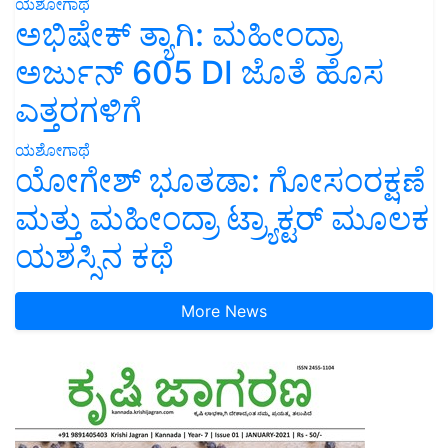
ಯಶೋಗಾಥೆ
ಅಭಿಷೇಕ್ ತ್ಯಾಗಿ: ಮಹೀಂದ್ರಾ
ಅರ್ಜುನ್ 605 DI ಜೊತೆ ಹೊಸ
ಎತ್ತರಗಳಿಗೆ
ಯಶೋಗಾಥೆ
ಯೋಗೇಶ್ ಭೂತಡಾ: ಗೋಸಂರಕ್ಷಣೆ
ಮತ್ತು ಮಹೀಂದ್ರಾ ಟ್ರ್ಯಾಕ್ಟರ್ ಮೂಲಕ
ಯಶಸ್ಸಿನ ಕಥೆ
More News