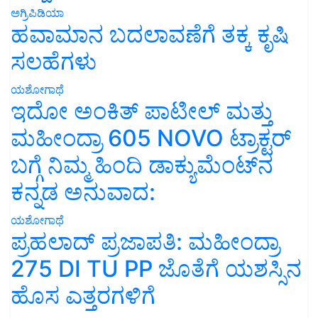
ಅಗ್ರಿಪಿಡಿಯಾ
ಹವಾಮಾನ ಬದಲಾವಣೆಗೆ ತಕ್ಕ ಕೃಷಿ
ಸಲಹೆಗಳು
ಯಶೋಗಾಥೆ
ಇದೋ ಅಂಕಿತ್ ಪಾಟೀಲ್ ಮತ್ತು
ಮಹೀಂದ್ರಾ 605 NOVO ಟ್ರಾಕ್ಟರ್
ಬಗ್ಗೆ ನಿಮ್ಮ ಹಿಂದಿ ಡಾಕ್ಯುಮೆಂಟ್‌ನ
ಕನ್ನಡ ಅನುವಾದ:
ಯಶೋಗಾಥೆ
ಪ್ರಹಲಾದ್ ಪ್ರಜಾಪತಿ: ಮಹೀಂದ್ರಾ
275 DI TU PP ಜೊತೆಗೆ ಯಶಸ್ಸಿನ
ಹೊಸ ಎತ್ತರಗಳಿಗೆ