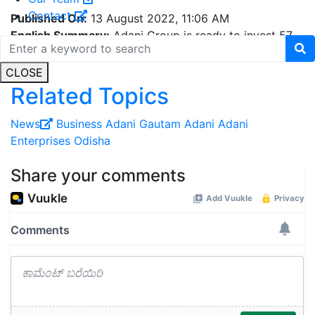
Contact
Published On:
13 August 2022, 11:06 AM
English Summary:
Adani Group is ready to invest 57
thousand crores in this state
CLOSE
Related Topics
News
Business
Adani
Gautam Adani
Adani
Enterprises
Odisha
Share your comments