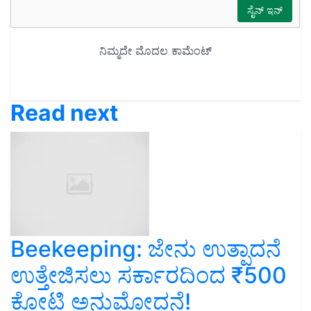
Read next
Beekeeping: ಜೇನು ಉತ್ಪಾದನೆ
ಉತ್ತೇಜಿಸಲು ಸರ್ಕಾರದಿಂದ ₹500
ಕೋಟಿ ಅನುಮೋದನೆ!