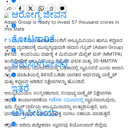
ಆರೋಗ್ಯ ಜೀವನ
Adani Group is ready to invest 57 thousand crores in
this state
ತೋಟಗಾರಿಕೆ
₹ 57,575 ಕೋಟಿ
ಹೂಡಿಕೆಯೊಂದಿಗೆ ಅಲ್ಯೂಮಿನಿಯಂ ಹಾಗೂ ಕಬ್ಬಿಣದ
ಅದಿರು ವ್ಯವಹಾರಕ್ಕೆ ಮುನ್ನುಗ್ಗುವುದಾಗಿ ಅದಾನಿ ಗ್ರೂಪ್‌ (Adani Group)
ತಿಳಿಸಿದೆ . ಕಂಪನಿಯು ವರ್ಷಕ್ಕೆ 4 ಮಿಲಿಯನ್ ಮೆಟ್ರಿಕ್ ಟನ್ (MMTPA)
ಪಶುಸಂಗೋಪನೆ
ಇಂಟಿಗ್ರೇಟೆಡ್ ಅಲ್ಯುಮಿನಿಯಂ ರಿಫೈನರಿ ಘಟಕ ಮತ್ತು 30-MMTPA
ಕಬ್ಬಿಣದ ಅದಿರು ಯೋಜನೆಯನ್ನು ಒಡಿಶಾದಲ್ಲಿ ಸ್ಥಾಪಿಸಲಿದೆ ಎಂದು ಅದಾನಿ
ಗ್ರೂಪ್‌ ಮಾಹಿತಿಯಲ್ಲಿ ತಿಳಿಸಿದೆ.ಒಡಿಶಾ ಭಾರತದ ಅರ್ಧದಷ್ಟು ಬಾಕ್ಸೈಟ್
ಮತ್ತು ಕಬ್ಬಿಣದ ಅದಿರಿನ ನಿಕ್ಷೇಪಗಳನ್ನು ಹೊಂದಿದೆ.
ಇತರೆ
ಅಲ್ಯೂಮಿನಿಯಂ ಸಂಸ್ಕರಣಾಗಾರ, ಸಂಭಾವ್ಯ ಬಾಕ್ಸೈಟ್ ನಿಕ್ಷೇಪಗಳು
ಅಥವಾ ಕಾರ್ಯಾಚರಣೆಯ
ಗಣಿಗಳ ಸಮೀಪದಲ್ಲಿ
ಸ್ಥಾಪಿಸಲಾಗುವುದು,
ಇದು ಸ್ಮೆಲ್ಟರ್ ದರ್ಜೆಯ ಅಲ್ಯೂಮಿನಾವನ್ನು ಉತ್ಪಾದಿಸುತ್ತದೆ, ಇದು
ಅಗ್ರಿಪೀಡಿಯಾ
ಭಾರತವು ಆಮದು ಪರ್ಯಾಯದತ್ತ ಸಾಗಲು ಸಹಾಯ ಮಾಡುತ್ತದೆ.
ಕಬ್ಬಿಣದ ಅದಿರು ಶುದ್ಧೀಕರಣ ಸ್ಥಾವರವು ಕಿಯೋಂಜಾರ್ ಜಿಲ್ಲೆಯ