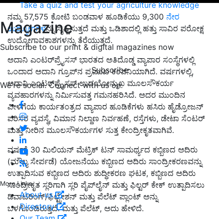
Take a quiz and test your agriculture knowledge
ನಮ್ಮ 57,575 ಕೋಟಿ ಬಂಡವಾಳ ಹೂಡಿಕೆಯು 9,300
ನೇರ
Magazine
ಉದ್ಯೋಗಗಳ
ನ್ನು ಸೃಷ್ಟಿಸುತ್ತದೆ ಮತ್ತು ಒಡಿಶಾದಲ್ಲಿ ಹತ್ತು ಸಾವಿರ ಪರೋಕ್ಷ
ಉದ್ಯೋಗಾವಕಾಶಗಳನ್ನು ತೆರೆಯುತ್ತದೆ.
Subscribe to our print & digital magazines now
ಅದಾನಿ ಎಂಟರ್‌ಪ್ರೈಸಸ್ ಭಾರತದ ಅತಿದೊಡ್ಡ ವ್ಯಾಪಾರ ಸಂಸ್ಥೆಗಳಲ್ಲಿ
Subscribe
ಒಂದಾದ ಅದಾನಿ ಗ್ರೂಪ್‌ನ ಪ್ರಮುಖ ಕಂಪನಿಯಾಗಿದೆ. ವರ್ಷಗಳಲ್ಲಿ,
ಅದಾನಿ ಎಂಟರ್‌ಪ್ರೈಸಸ್ ಉದಯೋನ್ಮುಖ ಮೂಲಸೌಕರ್ಯ
We're social. Connect with us on:
ವ್ಯವಹಾರಗಳನ್ನು ನಿರ್ಮಿಸುವತ್ತ ಗಮನಹರಿಸಿದೆ. ಅದರ ಮುಂದಿನ
ಪೀಳಿಗೆಯ ಕಾರ್ಯತಂತ್ರದ ವ್ಯಾಪಾರ ಹೂಡಿಕೆಗಳು ಹಸಿರು ಹೈಡ್ರೋಜನ್
ಪರಿಸರ ವ್ಯವಸ್ಥೆ, ವಿಮಾನ ನಿಲ್ದಾಣ ನಿರ್ವಹಣೆ, ರಸ್ತೆಗಳು, ಡೇಟಾ ಸೆಂಟರ್
ಮತ್ತು ನೀರಿನ ಮೂಲಸೌಕರ್ಯಗಳ ಸುತ್ತ ಕೇಂದ್ರೀಕೃತವಾಗಿವೆ.
ವರ್ಷಕ್ಕೆ 30 ಮಿಲಿಯನ್ ಮೆಟ್ರಿಕ್ ಟನ್ ಸಾಮರ್ಥ್ಯದ ಕಬ್ಬಿಣದ ಅದಿರು
(ಮೌಲ್ಯ ಸೇರ್ಪಡೆ) ಯೋಜನೆಯು ಕಬ್ಬಿಣದ ಅದಿರು ಸಾಂದ್ರೀಕರಣವನ್ನು
ಉತ್ಪಾದಿಸುವ ಕಬ್ಬಿಣದ ಅದಿರು ಶುದ್ಧೀಕರಣ ಘಟಕ, ಕಬ್ಬಿಣದ ಅದಿರು
More Links
ಸಾಂದ್ರೀಕೃತ ಸ್ಲರಿಗಾಗಿ ಸ್ಲರಿ ಪೈಪ್‌ಲೈನ್ ಮತ್ತು ಫಿಲ್ಟರ್ ಕೇಕ್ ಉತ್ಪಾದಿಸಲು
About us
ಡಿವಾಟರಿಂಗ್/ಫಿಲ್ಟ್ರೇಶನ್ ಮತ್ತು ಪೆಲೆಟ್ ಪ್ಲಾಂಟ್ ಅನ್ನು
Directory
ಒಳಗೊಂಡಿರುತ್ತದೆ. ಮತ್ತು ಪೆಲೆಟ್, ಅದು ಹೇಳಿದೆ.
Our Team