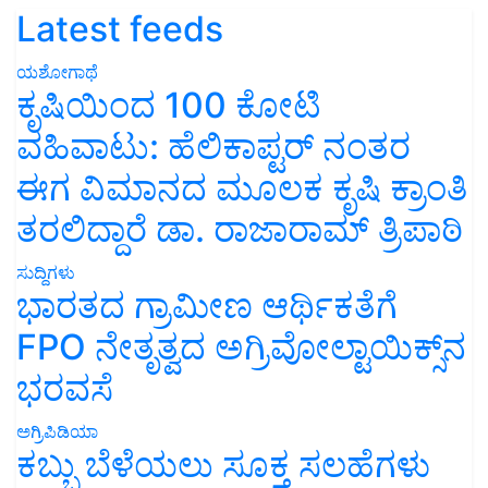
Latest feeds
ಯಶೋಗಾಥೆ
ಕೃಷಿಯಿಂದ 100 ಕೋಟಿ
ವಹಿವಾಟು: ಹೆಲಿಕಾಪ್ಟರ್ ನಂತರ
ಈಗ ವಿಮಾನದ ಮೂಲಕ ಕೃಷಿ ಕ್ರಾಂತಿ
ತರಲಿದ್ದಾರೆ ಡಾ. ರಾಜಾರಾಮ್ ತ್ರಿಪಾಠಿ
ಸುದ್ದಿಗಳು
ಭಾರತದ ಗ್ರಾಮೀಣ ಆರ್ಥಿಕತೆಗೆ
FPO ನೇತೃತ್ವದ ಅಗ್ರಿವೋಲ್ಟಾಯಿಕ್ಸ್‌ನ
ಭರವಸೆ
ಅಗ್ರಿಪಿಡಿಯಾ
ಕಬ್ಬು ಬೆಳೆಯಲು ಸೂಕ್ತ ಸಲಹೆಗಳು