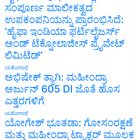
ಸಂಪೂರ್ಣ ಮಾಲೀಕತ್ವದ
ಉಪಕಂಪನಿಯನ್ನು ಪ್ರಾರಂಭಿಸಿದೆ:
‘ಹೈಫಾ ಇಂಡಿಯಾ ಫರ್ಟಿಲೈಜರ್ಸ್
ಅಂಡ್ ಟೆಕ್ನೋಲಾಜೀಸ್ ಪ್ರೈವೇಟ್
ಲಿಮಿಟೆಡ್’
ಯಶೋಗಾಥೆ
ಅಭಿಷೇಕ್ ತ್ಯಾಗಿ: ಮಹೀಂದ್ರಾ
ಅರ್ಜುನ್ 605 DI ಜೊತೆ ಹೊಸ
ಎತ್ತರಗಳಿಗೆ
ಯಶೋಗಾಥೆ
ಯೋಗೇಶ್ ಭೂತಡಾ: ಗೋಸಂರಕ್ಷಣೆ
ಮತ್ತು ಮಹೀಂದ್ರಾ ಟ್ರ್ಯಾಕ್ಟರ್ ಮೂಲಕ