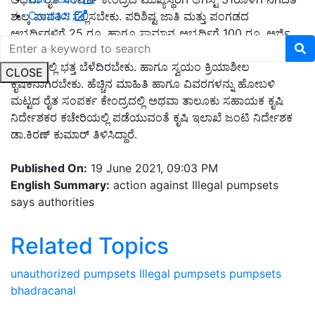
Contact
ಶುಲ್ಕ ಪಾವತಿಸಿ ಸಲ್ಲಿಸಬೇಕು. ಪರಿಶಿಷ್ಟ ಜಾತಿ ಮತ್ತು ಪಂಗಡದ
ಅಭ್ಯರ್ಥಿಗಳಿಗೆ 25 ರೂ. ಹಾಗೂ ಸಾಮಾನ್ಯ ಅಭ್ಯರ್ಥಿಗೆ 100 ರೂ. ಅರ್ಜಿ
ಶುಲ್ಕ ನಿಗದಿಪಡಿಸಲಾಗಿದೆ. ಅರ್ಜಿ ಸಲ್ಲಿಸುವ ರೈತರು ಕನಿಷ್ಠ ಒಂದು ಎಕರೆ
ಪ್ರದೇಶದಲ್ಲಿ ಭತ್ತ ಬೆಳೆದಿರಬೇಕು. ಹಾಗೂ ಸ್ವಯಂ ಕ್ರಿಯಾಶೀಲ
CLOSE
ಕೃಷಿಕನಾಗಿರಬೇಕು. ಹೆಚ್ಚಿನ ಮಾಹಿತಿ ಹಾಗೂ ವಿವರಗಳನ್ನು ಹೋಬಳಿ
ಮಟ್ಟದ ರೈತ ಸಂಪರ್ಕ ಕೇಂದ್ರದಲ್ಲಿ ಅಥವಾ ತಾಲೂಕು ಸಹಾಯಕ ಕೃಷಿ
ನಿರ್ದೇಶಕರ ಕಚೇರಿಯಲ್ಲಿ ಪಡೆಯುವಂತೆ ಕೃಷಿ ಇಲಾಖೆ ಜಂಟಿ ನಿರ್ದೇಶಕ
ಡಾ.ಕಿರಣ್ ಕುಮಾರ್ ತಿಳಿಸಿದ್ದಾರೆ.
Published On:
19 June 2021, 09:03 PM
English Summary:
action against Illegal pumpsets
says authorities
Related Topics
unauthorized pumpsets
Illegal pumpsets
pumpsets
bhadracanal