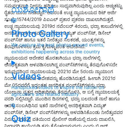
ಸಮರ್ಪಕವಾಗಿ ನೀರನ್ನು ಹರಿಸಲು ಸಾಧ್ಯವಾಗಿರುವುದಿಲ್ಲ ಎಂದು ಅಚ್ಚುಕಟ್ಟು
ಯಶೋಗಾಥೆ
ರೈತರು ದೂರು ನೀಡಿದ್ದಾರೆ. ಅದರಂತೆ ಉಚ್ಛ ನ್ಯಾಯಲಯದ ರಿಟ್ ಅರ್ಜಿ
ಸಂಖ್ಯೆ: 15744/2019 ಪಿಐಎಲ್ ಪ್ರಕಾರ ಪ್ರಕರಣ ದಾಖಲಾಗಿರುತ್ತದೆ.
ಉಚ್ಛ ನ್ಯಾಯಾಲಯವು 2019ರ ನವೆಂಬರ್ 4ರಂದು, ಭದ್ರಾ ಕಾಲುವೆಗಳಲ್ಲಿ
Photo Gallery
ಅನಧಿಕೃತವಾಗಿ ಅಳವಡಿಸಲಾಗಿರುವ ವಿದ್ಯುತ್ ಪಂಪ್‌ಸೆಟ್, ಡಿಸೇಲ್
ಪಂಪ್‌ಸೆಟ್ ಹಾಗೂ ಇತರೆ ನೀರೆತ್ತುವ ಸಲಕರಣೆ, ಯಂತ್ರಗಳನ್ನು
We capture the best photos around events,
ತೆರವುಗೊಳಿಸಲು ಕ್ರಮ ಕೈಗೊಳ್ಳುವಂತೆ ಆದೇಶಿಸಿದೆ.
exhibitions happening across the country
ನ್ಯಾಯಲಯದ ಆದೇಶದ ಹೊರತಾಗಿಯೂ ಭದ್ರಾ ನಾಲೆಗಳಲ್ಲಿ
ಅನಧಿಕೃತವಾಗಿ ಅಳವಡಿಸಲಾಗಿದ್ದ ಪಂಪ್‌ಸೆಟ್‌ಗಳನ್ನು ತೆರವುಗೊಳಿಸದೇ
ಇರುವುದರಿಂದ ನ್ಯಾಯಾಲಯವು 2021ರ ಮೇ 5ರಂದು ನ್ಯಾಯಾಂಗ
Videos
ನಿಂದನೆ ಆರೋಪದ ಆದೇಶವನ್ನು ಹೊರಡಿಸಿರುತ್ತದೆ. ಹೀಗಾಗಿ 2021ರ
ಮೇ 05ರವರೆಗೆ ಇದ್ದಂತಹ ಅನಧಿಕೃತ ಪಂಪ್‌ಸೆಟ್‌ಗಳನ್ನು ಭದ್ರಾ
Handpicked videos to inspire the nation on
ಯೋಜನಾ ವೃತ್ತದ ಅಧಿಕಾರಿಗಳು ತೆರವುಗೊಳಿಸಿ, ಆ ಬಗ್ಗೆ ನ್ಯಾಯಾಲಯಕ್ಕೆ
agriculture and related industry
ವರದಿ ಸಲ್ಲಿಸಿದ್ದಾರೆ. ಮುಂದಿನ ದಿನಗಳಲ್ಲಿ ಭದ್ರಾ ಬಲದಂಡೆ ನಾಲೆ ಹಾಗೂ
ಅದಕ್ಕೆ ಸಂಬAಧಿಸಿದ ಇತರೆ ನಾಲೆಗಳಲ್ಲಿ ಅನಧಿಕೃತವಾಗಿ ವಿದ್ಯುತ್
ಪಂಪ್‌ಸೆಟ್, ಡಿಸೇಲ್ ಪಂಪ್‌ಸೆಟ್‌ಗಳನ್ನು ಅಳವಡಿಸಿಕೊಂಡು ನೀರೆತ್ತುವವರ
Quiz
ವಿರುದ್ಧ ನಿಗಮದ ವತಿಯಿಂದ ಪೊಲೀಸ್ ಠಾಣೆಯಲ್ಲಿ ದೂರು ದಾಖಲಿಸಿ,
ನೀರಾವರಿ ಕಾಯ್ದೆಯಡಿ ಕ್ರಮ ಕೈಗೊಳ್ಳಲಾಗುವುದು ಎಂದು ಬಿ.ಆರ್.