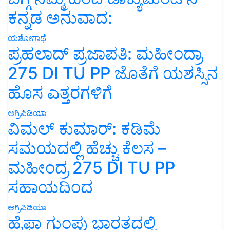
ಕನ್ನಡ ಅನುವಾದ:
ಯಶೋಗಾಥೆ
ಪ್ರಹಲಾದ್ ಪ್ರಜಾಪತಿ: ಮಹೀಂದ್ರಾ
275 DI TU PP ಜೊತೆಗೆ ಯಶಸ್ಸಿನ
ಹೊಸ ಎತ್ತರಗಳಿಗೆ
ಅಗ್ರಿಪಿಡಿಯಾ
ವಿಮಲ್ ಕುಮಾರ್: ಕಡಿಮೆ
ಸಮಯದಲ್ಲಿ ಹೆಚ್ಚು ಕೆಲಸ –
ಮಹೀಂದ್ರ 275 DI TU PP
ಸಹಾಯದಿಂದ
ಅಗ್ರಿಪಿಡಿಯಾ
ಹೈಫಾ ಗುಂಪು ಭಾರತದಲ್ಲಿ