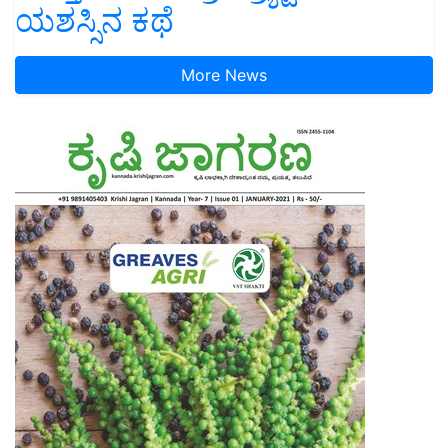
ಯಶಸ್ಸಿನ ಕಥೆ
More News