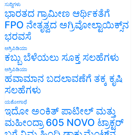
ಸುದ್ದಿಗಳು
ಭಾರತದ ಗ್ರಾಮೀಣ ಆರ್ಥಿಕತೆಗೆ
FPO ನೇತೃತ್ವದ ಅಗ್ರಿವೋಲ್ಟಾಯಿಕ್ಸ್‌ನ
ಭರವಸೆ
ಅಗ್ರಿಪಿಡಿಯಾ
ಕಬ್ಬು ಬೆಳೆಯಲು ಸೂಕ್ತ ಸಲಹೆಗಳು
ಅಗ್ರಿಪಿಡಿಯಾ
ಹವಾಮಾನ ಬದಲಾವಣೆಗೆ ತಕ್ಕ ಕೃಷಿ
ಸಲಹೆಗಳು
ಯಶೋಗಾಥೆ
ಇದೋ ಅಂಕಿತ್ ಪಾಟೀಲ್ ಮತ್ತು
ಮಹೀಂದ್ರಾ 605 NOVO ಟ್ರಾಕ್ಟರ್
ಬಗ್ಗೆ ನಿಮ್ಮ ಹಿಂದಿ ಡಾಕ್ಯುಮೆಂಟ್‌ನ