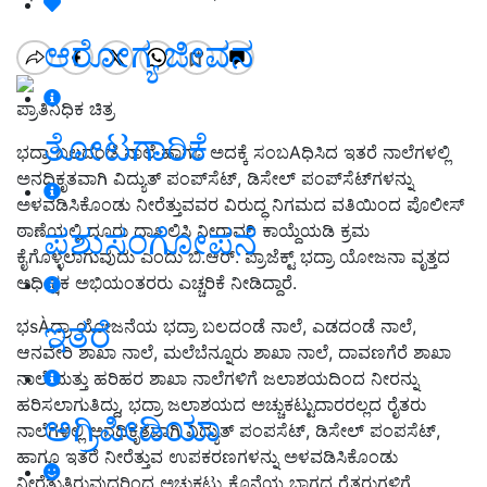
ಆರೋಗ್ಯ ಜೀವನ
ಪ್ರಾತಿನಿಧಿಕ ಚಿತ್ರ
ತೋಟಗಾರಿಕೆ
ಭದ್ರಾ ಬಲದಂಡೆ ನಾಲೆ ಹಾಗೂ ಅದಕ್ಕೆ ಸಂಬAಧಿಸಿದ ಇತರೆ ನಾಲೆಗಳಲ್ಲಿ
ಅನಧಿಕೃತವಾಗಿ ವಿದ್ಯುತ್ ಪಂಪ್‌ಸೆಟ್, ಡಿಸೇಲ್ ಪಂಪ್‌ಸೆಟ್‌ಗಳನ್ನು
ಅಳವಡಿಸಿಕೊಂಡು ನೀರೆತ್ತುವವರ ವಿರುದ್ಧ ನಿಗಮದ ವತಿಯಿಂದ ಪೊಲೀಸ್
ಠಾಣೆಯಲ್ಲಿ ದೂರು ದಾಖಲಿಸಿ ನೀರಾವರಿ ಕಾಯ್ದೆಯಡಿ ಕ್ರಮ
ಪಶುಸಂಗೋಪನೆ
ಕೈಗೊಳ್ಳಲಾಗುವುದು ಎಂದು ಬಿ.ಆರ್. ಪ್ರಾಜೆಕ್ಟ್ ಭದ್ರಾ ಯೋಜನಾ ವೃತ್ತದ
ಅಧೀಕ್ಷಕ ಅಭಿಯಂತರರು ಎಚ್ಚರಿಕೆ ನೀಡಿದ್ದಾರೆ.
ಇತರೆ
ಭsÀದ್ರಾ ಯೋಜನೆಯ ಭದ್ರಾ ಬಲದಂಡೆ ನಾಲೆ, ಎಡದಂಡೆ ನಾಲೆ,
ಆನವೇರಿ ಶಾಖಾ ನಾಲೆ, ಮಲೆಬೆನ್ನೂರು ಶಾಖಾ ನಾಲೆ, ದಾವಣಗೆರೆ ಶಾಖಾ
ನಾಲೆ ಮತ್ತು ಹರಿಹರ ಶಾಖಾ ನಾಲೆಗಳಿಗೆ ಜಲಾಶಯದಿಂದ ನೀರನ್ನು
ಹರಿಸಲಾಗುತಿದ್ದು, ಭದ್ರಾ ಜಲಾಶಯದ ಅಚ್ಚುಕಟ್ಟುದಾರರಲ್ಲದ ರೈತರು
ಅಗ್ರಿಪೀಡಿಯಾ
ನಾಲೆಗಳಲ್ಲಿ ಅನಧಿಕೃತವಾಗಿ ವಿದ್ಯುತ್ ಪಂಪಸೆಟ್, ಡಿಸೇಲ್ ಪಂಪಸೆಟ್,
ಹಾಗೂ ಇತರೆ ನೀರೆತ್ತುವ ಉಪಕರಣಗಳನ್ನು ಅಳವಡಿಸಿಕೊಂಡು
ನೀರೆತ್ತುತ್ತಿರುವುದರಿಂದ ಅಚ್ಚುಕಟ್ಟು ಕೊನೆಯ ಭಾಗದ ರೈತರುಗಳಿಗೆ