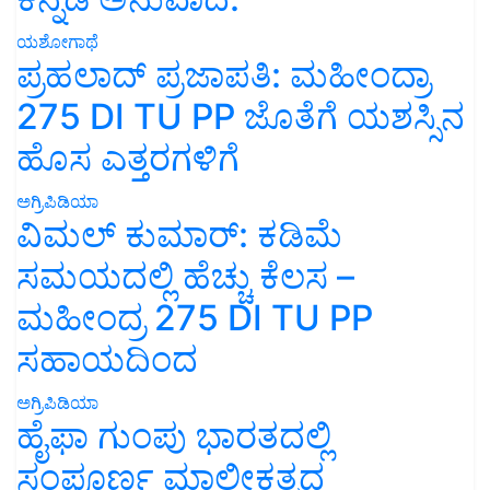
ಯಶೋಗಾಥೆ
ಪ್ರಹಲಾದ್ ಪ್ರಜಾಪತಿ: ಮಹೀಂದ್ರಾ
275 DI TU PP ಜೊತೆಗೆ ಯಶಸ್ಸಿನ
ಹೊಸ ಎತ್ತರಗಳಿಗೆ
ಅಗ್ರಿಪಿಡಿಯಾ
ವಿಮಲ್ ಕುಮಾರ್: ಕಡಿಮೆ
ಸಮಯದಲ್ಲಿ ಹೆಚ್ಚು ಕೆಲಸ –
ಮಹೀಂದ್ರ 275 DI TU PP
ಸಹಾಯದಿಂದ
ಅಗ್ರಿಪಿಡಿಯಾ
ಹೈಫಾ ಗುಂಪು ಭಾರತದಲ್ಲಿ
ಸಂಪೂರ್ಣ ಮಾಲೀಕತ್ವದ