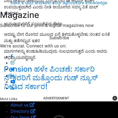
ಎಲ್ಲಾ ರೀತಿಯ ಡೇಟಾವನ್ನು ಸಂಗ್ರಹಿಸಲು ಈ ಆಧಾರ್ ಕಾರ್ಡ್
Take a quiz and test your agriculture knowledge
ಉಪಯುಕ್ತವಾಗಿದೆ ಎಂದು ನೀತಿ ಆಯೋಗದ ಸದಸ್ಯ ವಿಕೆ ಪಾಲ್
Magazine
ಹೇಳಿದರು.
ಜಾನುವಾರುಗಳಿಗೆ ಸಂಬಂಧಿಸಿದ ಡೇಟಾ
Subscribe to our print & digital magazines now
ಆದಷ್ಟು ಬೇಗ ರೋಗದ ಮೂಲದ ಬಗ್ಗೆ ತಿಳಿದುಕೊಳ್ಳಬೇಕು ನಂತರ
ಲಸಿಕೆ
Subscribe
ಮತ್ತು ತಡೆಗಟ್ಟುವ ಇತರ
We're social. Connect with us on:
ಮಾರ್ಗಗಳನ್ನು ಕಂಡುಹಿಡಿಯುವುದು ಸುಲಭವಾಗುತ್ತದೆ
ಎಂದು ಅವರು
ಅಭಿಪ್ರಾಯಪಟ್ಟಿದ್ದಾರೆ.
Pension ಹಳೇ ಪಿಂಚಣೆ: ಸರ್ಕಾರಿ
ನೌಕರರಿಗೆ ಮತ್ತೊಂದು ಗುಡ್‌ ನ್ಯೂಸ್‌
ನೀಡಿದ ಸರ್ಕಾರ!
ADVERTISEMENT
More Links
About us
Directory
Our Team