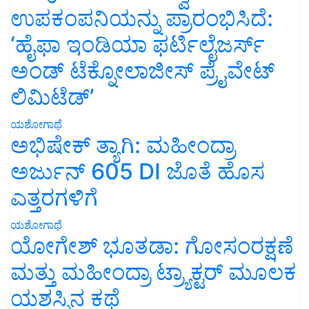
ಉಪಕಂಪನಿಯನ್ನು ಪ್ರಾರಂಭಿಸಿದೆ:
‘ಹೈಫಾ ಇಂಡಿಯಾ ಫರ್ಟಿಲೈಜರ್ಸ್
ಅಂಡ್ ಟೆಕ್ನೋಲಾಜೀಸ್ ಪ್ರೈವೇಟ್
ಲಿಮಿಟೆಡ್’
ಯಶೋಗಾಥೆ
ಅಭಿಷೇಕ್ ತ್ಯಾಗಿ: ಮಹೀಂದ್ರಾ
ಅರ್ಜುನ್ 605 DI ಜೊತೆ ಹೊಸ
ಎತ್ತರಗಳಿಗೆ
ಯಶೋಗಾಥೆ
ಯೋಗೇಶ್ ಭೂತಡಾ: ಗೋಸಂರಕ್ಷಣೆ
ಮತ್ತು ಮಹೀಂದ್ರಾ ಟ್ರ್ಯಾಕ್ಟರ್ ಮೂಲಕ
ಯಶಸ್ಸಿನ ಕಥೆ