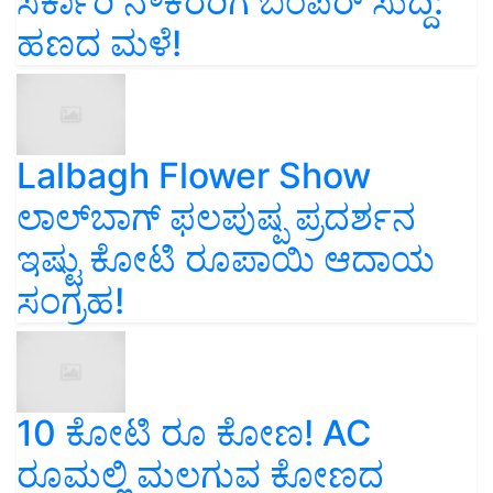
ಸರ್ಕಾರಿ ನೌಕರರಿಗೆ ಬಂಪರ್‌ ಸುದ್ದಿ:
ಹಣದ ಮಳೆ!
Lalbagh Flower Show
ಲಾಲ್‌ಬಾಗ್ ಫಲಪುಷ್ಪ ಪ್ರದರ್ಶನ
ಇಷ್ಟು ಕೋಟಿ ರೂಪಾಯಿ ಆದಾಯ
ಸಂಗ್ರಹ!
10 ಕೋಟಿ ರೂ ಕೋಣ! AC
ರೂಮಲ್ಲಿ ಮಲಗುವ ಕೋಣದ