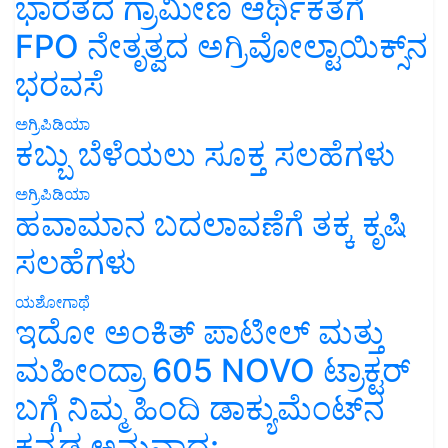
ಭಾರತದ ಗ್ರಾಮೀಣ ಆರ್ಥಿಕತೆಗೆ
FPO ನೇತೃತ್ವದ ಅಗ್ರಿವೋಲ್ಟಾಯಿಕ್ಸ್‌ನ
ಭರವಸೆ
ಅಗ್ರಿಪಿಡಿಯಾ
ಕಬ್ಬು ಬೆಳೆಯಲು ಸೂಕ್ತ ಸಲಹೆಗಳು
ಅಗ್ರಿಪಿಡಿಯಾ
ಹವಾಮಾನ ಬದಲಾವಣೆಗೆ ತಕ್ಕ ಕೃಷಿ
ಸಲಹೆಗಳು
ಯಶೋಗಾಥೆ
ಇದೋ ಅಂಕಿತ್ ಪಾಟೀಲ್ ಮತ್ತು
ಮಹೀಂದ್ರಾ 605 NOVO ಟ್ರಾಕ್ಟರ್
ಬಗ್ಗೆ ನಿಮ್ಮ ಹಿಂದಿ ಡಾಕ್ಯುಮೆಂಟ್‌ನ
ಕನ್ನಡ ಅನುವಾದ: