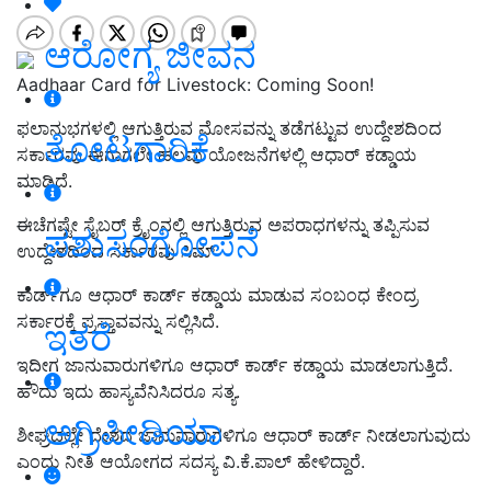
ಆರೋಗ್ಯ ಜೀವನ
Aadhaar Card for Livestock: Coming Soon!
ಫಲಾನುಭಗಳಲ್ಲಿ ಆಗುತ್ತಿರುವ ಮೋಸವನ್ನು ತಡೆಗಟ್ಟುವ ಉದ್ದೇಶದಿಂದ
ತೋಟಗಾರಿಕೆ
ಸರ್ಕಾರವು ಈಗಾಗಲೇ ಹಲವು ಯೋಜನೆಗಳಲ್ಲಿ ಆಧಾರ್‌ ಕಡ್ಡಾಯ
ಮಾಡಿದೆ.
ಈಚೆಗಷ್ಟೇ ಸೈಬರ್‌ ಕ್ರೈಂನಲ್ಲಿ ಆಗುತ್ತಿರುವ ಅಪರಾಧಗಳನ್ನು ತಪ್ಪಿಸುವ
ಪಶುಸಂಗೋಪನೆ
ಉದ್ದೇಶದಿಂದ ಸರ್ಕಾರವು ಸಿಮ್‌
ಕಾರ್ಡ್‌ಗೂ ಆಧಾರ್‌ ಕಾರ್ಡ್‌ ಕಡ್ಡಾಯ ಮಾಡುವ ಸಂಬಂಧ ಕೇಂದ್ರ
ಸರ್ಕಾರಕ್ಕೆ ಪ್ರಸ್ತಾವವನ್ನು ಸಲ್ಲಿಸಿದೆ.
ಇತರೆ
ಇದೀಗ ಜಾನುವಾರುಗಳಿಗೂ ಆಧಾರ್‌ ಕಾರ್ಡ್‌ ಕಡ್ಡಾಯ ಮಾಡಲಾಗುತ್ತಿದೆ.
ಹೌದು ಇದು ಹಾಸ್ಯವೆನಿಸಿದರೂ ಸತ್ಯ.
ಅಗ್ರಿಪೀಡಿಯಾ
ಶೀಘ್ರದಲ್ಲೇ ದೇಶದ ಜಾನುವಾರುಗಳಿಗೂ ಆಧಾರ್ ಕಾರ್ಡ್ ನೀಡಲಾಗುವುದು
ಎಂದು ನೀತಿ ಆಯೋಗದ ಸದಸ್ಯ ವಿ.ಕೆ.ಪಾಲ್ ಹೇಳಿದ್ದಾರೆ.