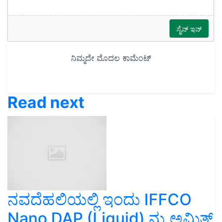
Read next
ನವದೆಹಲಿಯಲ್ಲಿ ಇಂದು IFFCO
Nano DAP (Liquid) ನ್ನು ಅಮಿತ್