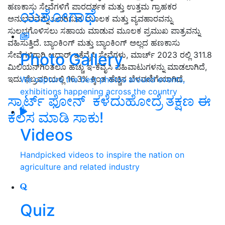
ಹಣಕಾಸು ಸೇವೆಗಳಿಗೆ ಪಾರದರ್ಶಕ ಮತ್ತು ಉತ್ತಮ ಗ್ರಾಹಕರ
ಯಶೋಗಾಥೆ
ಅನುಭವವನ್ನು ಒದಗಿಸುವ ಮೂಲಕ ಮತ್ತು ವ್ಯವಹಾರವನ್ನು
ಸುಲಭಗೊಳಿಸಲು ಸಹಾಯ ಮಾಡುವ ಮೂಲಕ ಪ್ರಮುಖ ಪಾತ್ರವನ್ನು
ವಹಿಸುತ್ತಿದೆ. ಬ್ಯಾಂಕಿಂಗ್ ಮತ್ತು ಬ್ಯಾಂಕಿಂಗ್ ಅಲ್ಲದ ಹಣಕಾಸು
Photo Gallery
ಸೇವೆಗಳಿಗಾಗಿ ಆಧಾರ್ ಇಕೆವೈಸಿ ಸೇವೆಗಳು, ಮಾರ್ಚ್ 2023 ರಲ್ಲಿ 311.8
ಮಿಲಿಯನ್‌ಗಿಂತಲೂ ಹೆಚ್ಚು ಇ-ಕೆವೈಸಿ ವಹಿವಾಟುಗಳನ್ನು ಮಾಡಲಾಗಿದೆ,
ಇದು ಫೆಬ್ರವರಿಯಲ್ಲಿ 16.3% ಕ್ಕಿಂತ ಹೆಚ್ಚಿನ ಬೆಳವಣಿಗೆಯಾಗಿದೆ.
We capture the best photos around events,
exhibitions happening across the country
ಸ್ಮಾರ್ಟ್‌ ಫೋನ್‌ ಕಳೆದುಹೋದ್ರೆ ತಕ್ಷಣ ಈ
ಕೆಲಸ ಮಾಡಿ ಸಾಕು!
Videos
Handpicked videos to inspire the nation on
agriculture and related industry
Quiz