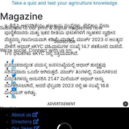
Take a quiz and test your agriculture knowledge
Magazine
ಇ-ಕೆವೈಸಿ ಅಳವಡಿಕೆಯು ಹಣಕಾಸು ಸಂಸ್ಥೆಗಳು, ಟೆಲಿಕಾಂ ಸೇವಾ
Subscribe to our print & digital magazines now
ಪೂರೈಕೆದಾರರು ಮತ್ತು ಇತರ ರೀತಿಯ ಘಟಕಗಳಿಗೆ ಗ್ರಾಹಕರ ಸ್ವಾಧೀನ
ವೆಚ್ಚವನ್ನು ಗಣನೀಯವಾಗಿ ಕಡಿಮೆ ಮಾಡಿದೆ. ಮಾರ್ಚ್ 2023 ರ ಅಂತ್ಯದ
Subscribe
ವೇಳೆಗೆ ಆಧಾರ್ eKYC ವಹಿವಾಟುಗಳ ಸಂಖ್ಯೆ 14.7 ಶತಕೋಟಿ ದಾಟಿದೆ.
We're social. Connect with us on:
175 ಘಟಕಗಳು eKYC ನಲ್ಲಿ ಸಕ್ರಿಯವಾಗಿವೆ.
ಪ್ರಪಂಚದಾದ್ಯಂತ ವಯಸ್ಕ ಜನಸಂಖ್ಯೆಯಲ್ಲಿ ಆಧಾರ್ ಶುದ್ಧತ್ವವು
ಸರಿಸುಮಾರು ಒಂದೇ ಆಗಿರುತ್ತದೆ. ಮಾರ್ಚ್ ತಿಂಗಳಲ್ಲಿ, ನಿವಾಸಿಗಳಿಂದ
ವಿನಂತಿಗಳನ್ನು ಅನುಸರಿಸಿ 21.47 ಮಿಲಿಯನ್ ಆಧಾರ್ ಅನ್ನು
ನವೀಕರಿಸಲಾಗಿದೆ, ಆದರೆ ಫೆಬ್ರವರಿ 2023 ರಲ್ಲಿ ಈ ಸಂಖ್ಯೆ 16.8
ಮಿಲಿಯನ್ ಆಗಿತ್ತು.
ADVERTISEMENT
More Links
About us
Directory
Our Team