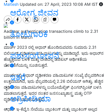
Maltesh
Updated on: 27 April, 2023 10:08 AM IST
ಆರೋಗ್ಯ ಜೀವನ
Aadhaar authentication transactions climb to 2.31
ತೋಟಗಾರಿಕೆ
billion in March
ಮಾರ್ಚ್ 2023 ರಲ್ಲಿ ಆಧಾರ್ ಹೊಂದಿರುವವರು ಸುಮಾರು 2.31
ಪಶುಸಂಗೋಪನೆ
ಬಿಲಿಯನ್ ದೃಢೀಕರಣ ವಹಿವಾಟುಗಳನ್ನು ಮಾಡಿದ್ದಾರೆ. ಇದು ಆಧಾರ್‌ನ
ಹೆಚ್ಚುತ್ತಿರುವ ಬಳಕೆ ಮತ್ತು ದೇಶದಲ್ಲಿ ಡಿಜಿಟಲ್ ಆರ್ಥಿಕತೆಯ
ಬೆಳವಣಿಗೆಯನ್ನು ಸೂಚಿಸುತ್ತದೆ.
ಇತರೆ
ಮಾರ್ಚ್‌ನಲ್ಲಿ ಆಧಾರ್ ದೃಢೀಕರಣ ವಹಿವಾಟುಗಳ ಸಂಖ್ಯೆ ಫೆಬ್ರವರಿಗಿಂತ
ಉತ್ತಮವಾಗಿದೆ, ಇದು ಫೆಬ್ರವರಿಯಲ್ಲಿ 2.26 ಬಿಲಿಯನ್ ಆಗಿತ್ತು. ಹೆಚ್ಚಿನ
ದೃಢೀಕರಣ ವಹಿವಾಟುಗಳನ್ನು ಬಯೋಮೆಟ್ರಿಕ್ ಫಿಂಗರ್‌ಪ್ರಿಂಟ್ ಬಳಸಿ
ಮಾಡಲಾಗುತ್ತದೆ. ಇದರ ನಂತರ ಜನಸಂಖ್ಯಾಶಾಸ್ತ್ರ ಮತ್ತು OTP
ಅಗ್ರಿಪೀಡಿಯಾ
ದೃಢೀಕರಣ ಮಾಡಲಾಗುತ್ತದೆ.
ಆಧಾರ್ ಇ-ಕೆವೈಸಿ ಸೇವೆಯು ಬ್ಯಾಂಕಿಂಗ್ ಮತ್ತು ಬ್ಯಾಂಕಿಂಗ್ ಅಲ್ಲದ