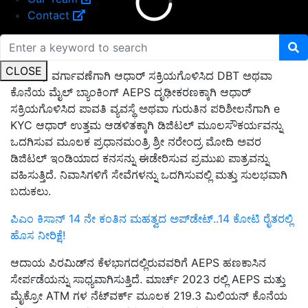
Contact
CLOSE
ನೇರ ನಿಧಿ ವರ್ಗಾವಣೆಗಾಗಿ ಆಧಾರ್ ಸಕ್ರಿಯಗೊಳಿಸಿದ DBT ಅಥವಾ
ಕೊನೆಯ ಮೈಲ್ ಬ್ಯಾಂಕಿಂಗ್ AEPS ದೃಢೀಕರಣಕ್ಕಾಗಿ ಆಧಾರ್
ಸಕ್ರಿಯಗೊಳಿಸಿದ ಪಾವತಿ ವ್ಯವಸ್ಥೆ ಅಥವಾ ಗುರುತಿನ ಪರಿಶೀಲನೆಗಾಗಿ e
KYC ಆಧಾರ್ ಉತ್ತಮ ಆಡಳಿತಕ್ಕಾಗಿ ಡಿಜಿಟಲ್ ಮೂಲಸೌಕರ್ಯವನ್ನು
ಒದಗಿಸುವ ಮೂಲಕ ಪ್ರಧಾನಮಂತ್ರಿ ಶ್ರೀ ನರೇಂದ್ರ ಮೋದಿ ಅವರ
ಡಿಜಿಟಲ್ ಇಂಡಿಯಾದ ಕನಸನ್ನು ಈಡೇರಿಸುವ ಪ್ರಮುಖ ಪಾತ್ರವನ್ನು
ವಹಿಸುತ್ತಿದೆ. ನಿವಾಸಿಗಳಿಗೆ ಸೇವೆಗಳನ್ನು ಒದಗಿಸುವಲ್ಲಿ ಮತ್ತು ಸುಲಭವಾಗಿ
ಬದುಕಲು.
ಪಿಎಂ ಕಿಸಾನ್ 14 ನೇ ಕಂತಿನ ಮಹತ್ವದ ಅಪ್‌ಡೇಟ್‌..14 ಕೋಟಿ ರೈತರಲ್ಲಿ
ಹೊಸ ನೀರಿಕ್ಷೆ!
ಆದಾಯ ಪಿರಮಿಡ್‌ನ ಕೆಳಭಾಗದಲ್ಲಿರುವವರಿಗೆ AEPS ಹಣಕಾಸಿನ
ಸೇರ್ಪಡೆಯನ್ನು ಸಾಧ್ಯವಾಗಿಸುತ್ತಿದೆ. ಮಾರ್ಚ್ 2023 ರಲ್ಲಿ AEPS ಮತ್ತು
ಮೈಕ್ರೋ ATM ಗಳ ನೆಟ್‌ವರ್ಕ್ ಮೂಲಕ 219.3 ಮಿಲಿಯನ್ ಕೊನೆಯ