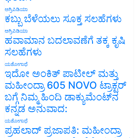
ಅಗ್ರಿಪಿಡಿಯಾ
ಕಬ್ಬು ಬೆಳೆಯಲು ಸೂಕ್ತ ಸಲಹೆಗಳು
ಅಗ್ರಿಪಿಡಿಯಾ
ಹವಾಮಾನ ಬದಲಾವಣೆಗೆ ತಕ್ಕ ಕೃಷಿ
ಸಲಹೆಗಳು
ಯಶೋಗಾಥೆ
ಇದೋ ಅಂಕಿತ್ ಪಾಟೀಲ್ ಮತ್ತು
ಮಹೀಂದ್ರಾ 605 NOVO ಟ್ರಾಕ್ಟರ್
ಬಗ್ಗೆ ನಿಮ್ಮ ಹಿಂದಿ ಡಾಕ್ಯುಮೆಂಟ್‌ನ
ಕನ್ನಡ ಅನುವಾದ:
ಯಶೋಗಾಥೆ
ಪ್ರಹಲಾದ್ ಪ್ರಜಾಪತಿ: ಮಹೀಂದ್ರಾ