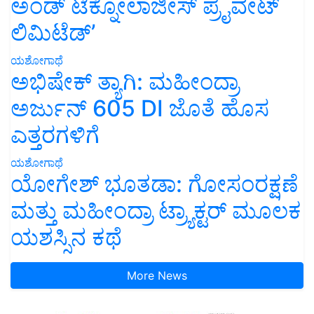
ಅಂಡ್ ಟೆಕ್ನೋಲಾಜೀಸ್ ಪ್ರೈವೇಟ್
ಲಿಮಿಟೆಡ್’
ಯಶೋಗಾಥೆ
ಅಭಿಷೇಕ್ ತ್ಯಾಗಿ: ಮಹೀಂದ್ರಾ
ಅರ್ಜುನ್ 605 DI ಜೊತೆ ಹೊಸ
ಎತ್ತರಗಳಿಗೆ
ಯಶೋಗಾಥೆ
ಯೋಗೇಶ್ ಭೂತಡಾ: ಗೋಸಂರಕ್ಷಣೆ
ಮತ್ತು ಮಹೀಂದ್ರಾ ಟ್ರ್ಯಾಕ್ಟರ್ ಮೂಲಕ
ಯಶಸ್ಸಿನ ಕಥೆ
More News