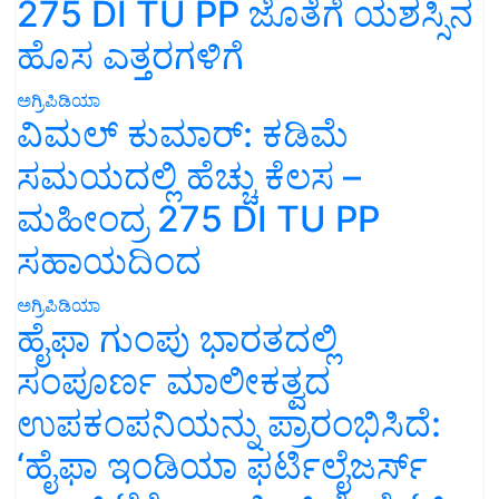
275 DI TU PP ಜೊತೆಗೆ ಯಶಸ್ಸಿನ
ಹೊಸ ಎತ್ತರಗಳಿಗೆ
ಅಗ್ರಿಪಿಡಿಯಾ
ವಿಮಲ್ ಕುಮಾರ್: ಕಡಿಮೆ
ಸಮಯದಲ್ಲಿ ಹೆಚ್ಚು ಕೆಲಸ –
ಮಹೀಂದ್ರ 275 DI TU PP
ಸಹಾಯದಿಂದ
ಅಗ್ರಿಪಿಡಿಯಾ
ಹೈಫಾ ಗುಂಪು ಭಾರತದಲ್ಲಿ
ಸಂಪೂರ್ಣ ಮಾಲೀಕತ್ವದ
ಉಪಕಂಪನಿಯನ್ನು ಪ್ರಾರಂಭಿಸಿದೆ:
‘ಹೈಫಾ ಇಂಡಿಯಾ ಫರ್ಟಿಲೈಜರ್ಸ್