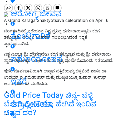
ಆರೋಗ್ಯ ಜೀವನ
A Grand Karaga Shaktyotsava celebration on April 6
ಬೆಂಗಳೂರಿನಲ್ಲಿ ನಡೆಯುವ ವಿಶ್ವ ಪ್ರಸಿದ್ಧ ಧರ್ಮರಾಯಸ್ವಾಮಿ ಕರಗ
ತೋಟಗಾರಿಕೆ
ಶಕ್ತ್ಯೋತ್ಸವ ಅದ್ಧೂರಿ ಆಚರಣೆಗೆ ಸಂಬಂಧಿಸಿದಂತೆ ಸಿದ್ಧತೆ
ಪ್ರಾರಂಭವಾಗಿದೆ.
ವಿಶ್ವ ವಿಖ್ಯಾತ ಶ್ರೀ ದ್ರೌಪದಿದೇವಿ ಕರಗ ಶಕ್ತ್ಯೋತ್ಸವ ಮತ್ತು ಶ್ರೀ ಧರ್ಮರಾಯ
ಪಶುಸಂಗೋಪನೆ
ಸ್ವಾಮಿ ರಥೋತ್ಸವ ಏಪ್ರಿಲ್‌ 6ರಂದು ಚೈತ್ರ ಪೂರ್ಣಿಮೆಯಂದು ನಡೆಯಲಿದೆ.
ಇದರ ಪೂರ್ವಭಾವಿಯಾಗಿ ಆಹ್ವಾನ ಪತ್ರಿಕೆಯನ್ನು ಚಿಕ್ಕಪೇಟೆ ಶಾಸಕ ಡಾ.
ಉದಯ್ ಬಿ. ಗರುಡಾಚಾರ್ ಮತ್ತು ಮುಖ್ಯಆಯುಕ್ತ ತುಷಾರ್ ಗಿರಿನಾಥ್
ಇತರೆ
ಅವರು ಬಿಡುಗಡೆ ಮಾಡಿದರು.
Gold Price Today ಚಿನ್ನ- ಬೆಳ್ಳಿ
ಅಗ್ರಿಪೀಡಿಯಾ
ಬೆಲೆಯಲ್ಲಿ ಏರಿಳಿತ, ಹೇಗಿದೆ ಇಂದಿನ
ಚಿನ್ನದ ದರ?