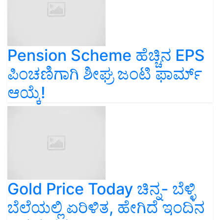
Pension Scheme ಹೆಚ್ಚಿನ EPS
ಪಿಂಚಣಿಗಾಗಿ ಶೀಘ್ರ ಜಂಟಿ ಫಾರ್ಮ್‌
ಆಯ್ಕೆ!
Gold Price Today ಚಿನ್ನ- ಬೆಳ್ಳಿ
ಬೆಲೆಯಲ್ಲಿ ಏರಿಳಿತ, ಹೇಗಿದೆ ಇಂದಿನ