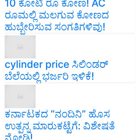
10 ಕೋಟಿ ರೂ ಕೋಣ! AC
ರೂಮಲ್ಲಿ ಮಲಗುವ ಕೋಣದ
ಹುಬ್ಬೇರಿಸುವ ಸಂಗತಿಗಳಿವು!
cylinder price ಸಿಲಿಂಡರ್‌
ಬೆಲೆಯಲ್ಲಿ ಭರ್ಜರಿ ಇಳಿಕೆ!
ಕರ್ನಾಟಕದ “ನಂದಿನಿ” ಹೊಸ
ಉತ್ಪನ್ನ ಮಾರುಕಟ್ಟೆಗೆ: ವಿಶೇಷತೆ
ನೋಡಿ!