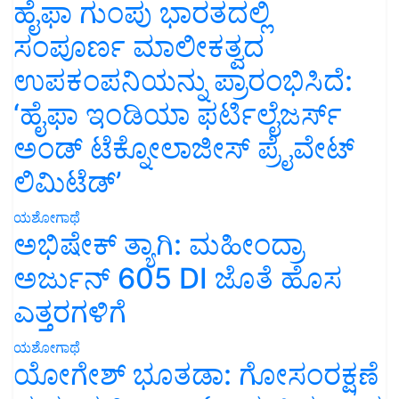
ಹೈಫಾ ಗುಂಪು ಭಾರತದಲ್ಲಿ
ಸಂಪೂರ್ಣ ಮಾಲೀಕತ್ವದ
ಉಪಕಂಪನಿಯನ್ನು ಪ್ರಾರಂಭಿಸಿದೆ:
‘ಹೈಫಾ ಇಂಡಿಯಾ ಫರ್ಟಿಲೈಜರ್ಸ್
ಅಂಡ್ ಟೆಕ್ನೋಲಾಜೀಸ್ ಪ್ರೈವೇಟ್
ಲಿಮಿಟೆಡ್’
ಯಶೋಗಾಥೆ
ಅಭಿಷೇಕ್ ತ್ಯಾಗಿ: ಮಹೀಂದ್ರಾ
ಅರ್ಜುನ್ 605 DI ಜೊತೆ ಹೊಸ
ಎತ್ತರಗಳಿಗೆ
ಯಶೋಗಾಥೆ
ಯೋಗೇಶ್ ಭೂತಡಾ: ಗೋಸಂರಕ್ಷಣೆ