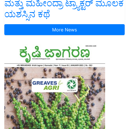
ಮತ್ತು ಮಹೀಂದ್ರಾ ಟ್ರ್ಯಾಕ್ಟರ್ ಮೂಲಕ
ಯಶಸ್ಸಿನ ಕಥೆ
More News