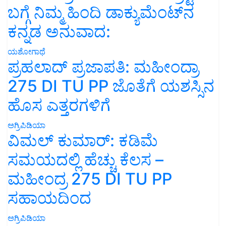
ಬಗ್ಗೆ ನಿಮ್ಮ ಹಿಂದಿ ಡಾಕ್ಯುಮೆಂಟ್‌ನ
ಕನ್ನಡ ಅನುವಾದ:
ಯಶೋಗಾಥೆ
ಪ್ರಹಲಾದ್ ಪ್ರಜಾಪತಿ: ಮಹೀಂದ್ರಾ
275 DI TU PP ಜೊತೆಗೆ ಯಶಸ್ಸಿನ
ಹೊಸ ಎತ್ತರಗಳಿಗೆ
ಅಗ್ರಿಪಿಡಿಯಾ
ವಿಮಲ್ ಕುಮಾರ್: ಕಡಿಮೆ
ಸಮಯದಲ್ಲಿ ಹೆಚ್ಚು ಕೆಲಸ –
ಮಹೀಂದ್ರ 275 DI TU PP
ಸಹಾಯದಿಂದ
ಅಗ್ರಿಪಿಡಿಯಾ