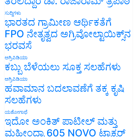
ತರಲಿದ್ದಾರೆ ಡಾ. ರಾಜಾರಾಮ್ ತ್ರಿಪಾಠಿ
ಸುದ್ದಿಗಳು
ಭಾರತದ ಗ್ರಾಮೀಣ ಆರ್ಥಿಕತೆಗೆ
FPO ನೇತೃತ್ವದ ಅಗ್ರಿವೋಲ್ಟಾಯಿಕ್ಸ್‌ನ
ಭರವಸೆ
ಅಗ್ರಿಪಿಡಿಯಾ
ಕಬ್ಬು ಬೆಳೆಯಲು ಸೂಕ್ತ ಸಲಹೆಗಳು
ಅಗ್ರಿಪಿಡಿಯಾ
ಹವಾಮಾನ ಬದಲಾವಣೆಗೆ ತಕ್ಕ ಕೃಷಿ
ಸಲಹೆಗಳು
ಯಶೋಗಾಥೆ
ಇದೋ ಅಂಕಿತ್ ಪಾಟೀಲ್ ಮತ್ತು
ಮಹೀಂದ್ರಾ 605 NOVO ಟ್ರಾಕ್ಟರ್