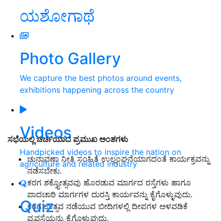
ಯಶೋಗಾಥೆ
Photo Gallery
We capture the best photos around events,
exhibitions happening across the country
Videos
ಸಭೆಯಲ್ಲಿ ಚರ್ಚೆಯಾದ ಪ್ರಮುಖ ಅಂಶಗಳು
Handpicked videos to inspire the nation on
ಚುನಾವಣಾ ನೀತಿ ಸಂಹಿತೆ ಉಲ್ಲಂಘನೆಯಾಗದಂತೆ ಕಾರ್ಯಕ್ರವನ್ನು
agriculture and related industry
ನಡೆಸಬೇಕು.
ಕರಗ ಶಕ್ತ್ಯೋತ್ಸವವು ಹೊರಡುವ ಮಾರ್ಗದ ರಸ್ತೆಗಳು ಹಾಗೂ
ಪಾದಚಾರಿ ಮಾರ್ಗಗಳ ದುರಸ್ತಿ ಕಾರ್ಯವನ್ನು ಕೈಗೊಳ್ಳುವುದು.
Quiz
ಕರಗ ಉತ್ಸವ ನಡೆಯುವ ಬೀದಿಗಳಲ್ಲಿ ದೀಪಗಳ ಅಳವಡಿಕೆ
ವ್ಯವಸ್ಥೆಯನ್ನು ಕೈಗೊಳ್ಳುವುದು.