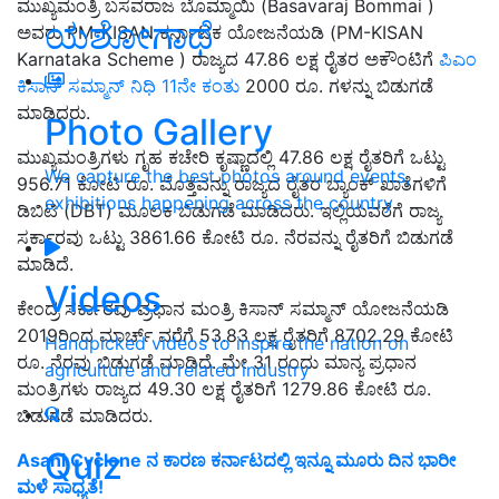
ಮುಖ್ಯಮಂತ್ರಿ ಬಸವರಾಜ ಬೊಮ್ಮಾಯಿ (Basavaraj Bommai )
ಯಶೋಗಾಥೆ
ಅವರು PM-KISAN ಕರ್ನಾಟಕ ಯೋಜನೆಯಡಿ (PM-KISAN
Karnataka Scheme ) ರಾಜ್ಯದ 47.86 ಲಕ್ಷ ರೈತರ ಅಕೌಂಟಿಗೆ
ಪಿಎಂ
ಕಿಸಾನ್‌ ಸಮ್ಮಾನ್‌ ನಿಧಿ 11ನೇ ಕಂತು
2000 ರೂ. ಗಳನ್ನು ಬಿಡುಗಡೆ
ಮಾಡಿದರು.
Photo Gallery
ಮುಖ್ಯಮಂತ್ರಿಗಳು ಗೃಹ ಕಚೇರಿ ಕೃಷ್ಣಾದಲ್ಲಿ 47.86 ಲಕ್ಷ ರೈತರಿಗೆ ಒಟ್ಟು
We capture the best photos around events,
956.71 ಕೋಟಿ ರೂ. ಮೊತ್ತವನ್ನು ರಾಜ್ಯದ ರೈತರ ಬ್ಯಾಂಕ್ ಖಾತೆಗಳಿಗೆ
exhibitions happening across the country
ಡಿಬಿಟಿ (DBT) ಮೂಲಕ ಬಿಡುಗಡೆ ಮಾಡಿದರು. ಇಲ್ಲಿಯವರೆಗೆ ರಾಜ್ಯ
ಸರ್ಕಾರವು ಒಟ್ಟು 3861.66 ಕೋಟಿ ರೂ. ನೆರವನ್ನು ರೈತರಿಗೆ ಬಿಡುಗಡೆ
ಮಾಡಿದೆ.
Videos
ಕೇಂದ್ರ ಸರ್ಕಾರವು ಪ್ರಧಾನ ಮಂತ್ರಿ ಕಿಸಾನ್ ಸಮ್ಮಾನ್ ಯೋಜನೆಯಡಿ
2019ರಿಂದ ಮಾರ್ಚ್ ವರೆಗೆ 53.83 ಲಕ್ಷ ರೈತರಿಗೆ 8702.29 ಕೋಟಿ
Handpicked videos to inspire the nation on
ರೂ. ನೆರವು ಬಿಡುಗಡೆ ಮಾಡಿದೆ. ಮೇ 31 ರಂದು ಮಾನ್ಯ ಪ್ರಧಾನ
agriculture and related industry
ಮಂತ್ರಿಗಳು ರಾಜ್ಯದ 49.30 ಲಕ್ಷ ರೈತರಿಗೆ 1279.86 ಕೋಟಿ ರೂ.
ಬಿಡುಗಡೆ ಮಾಡಿದರು.
Quiz
Asani Cyclone ನ ಕಾರಣ ಕರ್ನಾಟದಲ್ಲಿ ಇನ್ನೂ ಮೂರು ದಿನ ಭಾರೀ
ಮಳೆ ಸಾಧ್ಯತೆ!