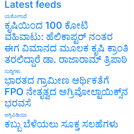
Latest feeds
ಯಶೋಗಾಥೆ
ಕೃಷಿಯಿಂದ 100 ಕೋಟಿ
ವಹಿವಾಟು: ಹೆಲಿಕಾಪ್ಟರ್ ನಂತರ
ಈಗ ವಿಮಾನದ ಮೂಲಕ ಕೃಷಿ ಕ್ರಾಂತಿ
ತರಲಿದ್ದಾರೆ ಡಾ. ರಾಜಾರಾಮ್ ತ್ರಿಪಾಠಿ
ಸುದ್ದಿಗಳು
ಭಾರತದ ಗ್ರಾಮೀಣ ಆರ್ಥಿಕತೆಗೆ
FPO ನೇತೃತ್ವದ ಅಗ್ರಿವೋಲ್ಟಾಯಿಕ್ಸ್‌ನ
ಭರವಸೆ
ಅಗ್ರಿಪಿಡಿಯಾ
ಕಬ್ಬು ಬೆಳೆಯಲು ಸೂಕ್ತ ಸಲಹೆಗಳು