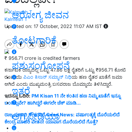
ಆರೋಗ್ಯ ಜೀವನ
Kalmesh T
Updated on: 17 October, 2022 11:07 AM IST
ತೋಟಗಾರಿಕೆ
₹ 956.71 crore is credited farmers
ಪಶುಸಂಗೋಪನೆ
ಕರ್ನಾಟಕ ರಾಜ್ಯದಲ್ಲಿ ಒಟ್ಟು 47.86 ಲಕ್ಷ ರೈತರಿಗೆ ಒಟ್ಟು ₹956.71 ಕೋಟಿ
ರೂಪಾಯಿ
ಪಿಎಂ ಕಿಸಾನ್‌ ಸಮ್ಮಾನ್‌ ನಿಧಿ
ಯ ಹಣ ರೈತರ ಖಾತೆಗೆ ಜಮಾ
ಆಗಿದೆ ಎಂದು ಮುಖ್ಯಮಂತ್ರಿ ಬಸವರಾಜ ಬೊಮ್ಮಾಯಿ ತಿಳಿಸಿದ್ದಾರೆ.
ಇತರೆ
ಇದನ್ನೂ ಓದಿರಿ:
PM Kisan 11 ನೇ ಕಂತಿನ ಹಣ ನಿಮ್ಮ ಖಾತೆಗೆ ಇನ್ನೂ
ಬಂದಿಲ್ಲವೇ? ಹಾಗಿದ್ದರೆ ಈಗಲೇ ಚೆಕ್‌ ಮಾಡಿ...
ಅಗ್ರಿಪೀಡಿಯಾ
ರಾಜ್ಯ ಸರ್ಕಾರಿ ನೌಕರರಿಗೆ Good News: ವರ್ಷಾಂತ್ಯಕ್ಕೆ ದೊರೆಯಲಿದೆ
ಕೇಂದ್ರ ಮಾದರಿ ವೇತನ! ಯಾವಾಗ ದೊರೆಯಲಿದೆ ಗೊತ್ತೆ?