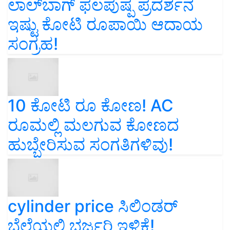
ಲಾಲ್‌ಬಾಗ್ ಫಲಪುಷ್ಪ ಪ್ರದರ್ಶನ
ಇಷ್ಟು ಕೋಟಿ ರೂಪಾಯಿ ಆದಾಯ
ಸಂಗ್ರಹ!
10 ಕೋಟಿ ರೂ ಕೋಣ! AC
ರೂಮಲ್ಲಿ ಮಲಗುವ ಕೋಣದ
ಹುಬ್ಬೇರಿಸುವ ಸಂಗತಿಗಳಿವು!
cylinder price ಸಿಲಿಂಡರ್‌
ಬೆಲೆಯಲ್ಲಿ ಭರ್ಜರಿ ಇಳಿಕೆ!