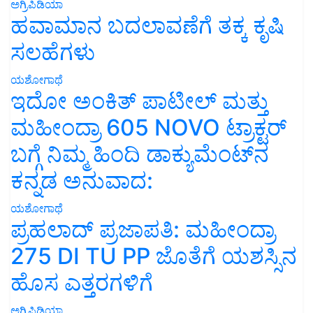
ಅಗ್ರಿಪಿಡಿಯಾ
ಹವಾಮಾನ ಬದಲಾವಣೆಗೆ ತಕ್ಕ ಕೃಷಿ
ಸಲಹೆಗಳು
ಯಶೋಗಾಥೆ
ಇದೋ ಅಂಕಿತ್ ಪಾಟೀಲ್ ಮತ್ತು
ಮಹೀಂದ್ರಾ 605 NOVO ಟ್ರಾಕ್ಟರ್
ಬಗ್ಗೆ ನಿಮ್ಮ ಹಿಂದಿ ಡಾಕ್ಯುಮೆಂಟ್‌ನ
ಕನ್ನಡ ಅನುವಾದ:
ಯಶೋಗಾಥೆ
ಪ್ರಹಲಾದ್ ಪ್ರಜಾಪತಿ: ಮಹೀಂದ್ರಾ
275 DI TU PP ಜೊತೆಗೆ ಯಶಸ್ಸಿನ
ಹೊಸ ಎತ್ತರಗಳಿಗೆ
ಅಗ್ರಿಪಿಡಿಯಾ