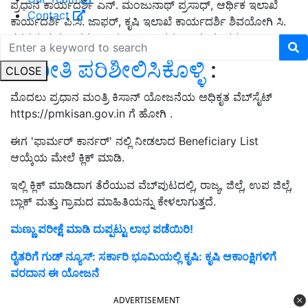
ಪ್ರಧಾನ ಕಾರ್ಯದರ್ಶಿ ಎನ್. ಮಂಜುನಾಥ್ ಪ್ರಸಾಧ್, ಆರ್ಥಿಕ ಇಲಾಖೆ
Contact
ಕಾರ್ಯದರ್ಶಿ ಪಿ.ಸಿ. ಜಾಫರ್, ಕೃಷಿ ಇಲಾಖೆ ಕಾರ್ಯದರ್ಶಿ ಶಿವಯೋಗಿ ಸಿ.
ಕಳಸದ ಮತ್ತು ಇತರ ಹಿರಿಯ ಅಧಿಕಾರಿಗಳು ಉಪಸ್ಥಿತರಿದ್ದರು.
ಈ ರೀತಿ ಪರಿಶೀಲಿಸಿಕೊಳ್ಳಿ
:
CLOSE
ಮೊದಲು ಪ್ರಧಾನ ಮಂತ್ರಿ ಕಿಸಾನ್ ಯೋಜನೆಯ ಅಧಿಕೃತ ವೆಬ್‌ಸೈಟ್
https://pmkisan.gov.in ಗೆ ಹೋಗಿ .
ಈಗ 'ಫಾರ್ಮರ್ ಕಾರ್ನರ್' ನಲ್ಲಿ ನೀಡಲಾದ Beneficiary List
ಆಯ್ಕೆಯ ಮೇಲೆ ಕ್ಲಿಕ್ ಮಾಡಿ.
ಇಲ್ಲಿ ಕ್ಲಿಕ್ ಮಾಡಿದಾಗ ತೆರೆಯುವ ವೆಬ್‌ಪುಟದಲ್ಲಿ, ರಾಜ್ಯ, ಜಿಲ್ಲೆ, ಉಪ ಜಿಲ್ಲೆ,
ಬ್ಲಾಕ್ ಮತ್ತು ಗ್ರಾಮದ ಮಾಹಿತಿಯನ್ನು ಕೇಳಲಾಗುತ್ತದೆ.
ಮಣ್ಣು ಪರೀಕ್ಷೆ ಮಾಡಿ ದುಪ್ಪಟ್ಟು ಲಾಭ ಪಡೆಯಿರಿ!
ರೈತರಿಗೆ ಗುಡ್ ನ್ಯೂಸ್: ಸರ್ಕಾರಿ ಭೂಮಿಯಲ್ಲಿ ಕೃಷಿ: ಕೃಷಿ ಆಕಾಂಕ್ಷಿಗಳಿಗೆ
ವರದಾನ ಈ ಯೋಜನೆ
ADVERTISEMENT