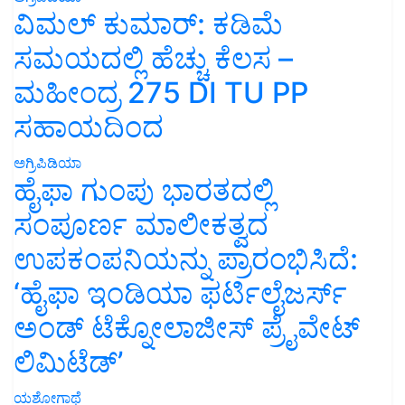
ವಿಮಲ್ ಕುಮಾರ್: ಕಡಿಮೆ
ಸಮಯದಲ್ಲಿ ಹೆಚ್ಚು ಕೆಲಸ –
ಮಹೀಂದ್ರ 275 DI TU PP
ಸಹಾಯದಿಂದ
ಅಗ್ರಿಪಿಡಿಯಾ
ಹೈಫಾ ಗುಂಪು ಭಾರತದಲ್ಲಿ
ಸಂಪೂರ್ಣ ಮಾಲೀಕತ್ವದ
ಉಪಕಂಪನಿಯನ್ನು ಪ್ರಾರಂಭಿಸಿದೆ:
‘ಹೈಫಾ ಇಂಡಿಯಾ ಫರ್ಟಿಲೈಜರ್ಸ್
ಅಂಡ್ ಟೆಕ್ನೋಲಾಜೀಸ್ ಪ್ರೈವೇಟ್
ಲಿಮಿಟೆಡ್’
ಯಶೋಗಾಥೆ