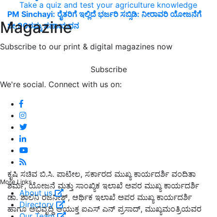
Take a quiz and test your agriculture knowledge
PM Sinchayi: ರೈತರಿಗೆ ಇಲ್ಲಿದೆ ಭರ್ಜರಿ ಸಬ್ಸಿಡಿ: ನೀರಾವರಿ ಯೋಜನೆಗೆ
Magazine
ಶೇ.90ರಷ್ಟು ಸಹಾಯಧನ
Subscribe to our print & digital magazines now
Subscribe
We're social. Connect with us on:
ಕೃಷಿ ಸಚಿವ ಬಿ.ಸಿ. ಪಾಟೀಲ, ಸರ್ಕಾರದ ಮುಖ್ಯ ಕಾರ್ಯದರ್ಶಿ ವಂದಿತಾ
More Links
ಶರ್ಮ, ಯೋಜನೆ ಮತ್ತು ಸಾಂಖ್ಯಿಕ ಇಲಾಖೆ ಅಪರ ಮುಖ್ಯ ಕಾರ್ಯದರ್ಶಿ
About us
ಡಾ. ಶಾಲಿನಿ ರಜನೀಶ್, ಆರ್ಥಿಕ ಇಲಾಖೆ ಅಪರ ಮುಖ್ಯ ಕಾರ್ಯದರ್ಶಿ
Directory
ಹಾಗೂ ಅಭಿವೃದ್ಧಿ ಆಯುಕ್ತ ಐಎಸ್ ಎನ್ ಪ್ರಸಾದ್, ಮುಖ್ಯಮಂತ್ರಿಯವರ
Our Team