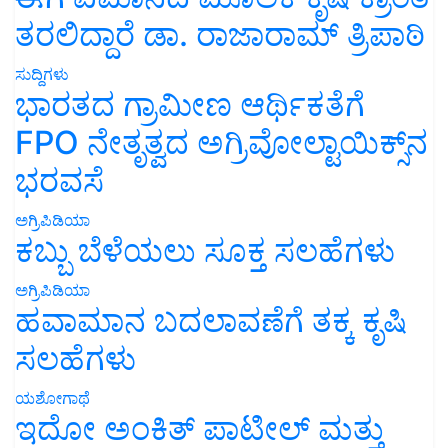
ತರಲಿದ್ದಾರೆ ಡಾ. ರಾಜಾರಾಮ್ ತ್ರಿಪಾಠಿ
ಸುದ್ದಿಗಳು
ಭಾರತದ ಗ್ರಾಮೀಣ ಆರ್ಥಿಕತೆಗೆ
FPO ನೇತೃತ್ವದ ಅಗ್ರಿವೋಲ್ಟಾಯಿಕ್ಸ್‌ನ
ಭರವಸೆ
ಅಗ್ರಿಪಿಡಿಯಾ
ಕಬ್ಬು ಬೆಳೆಯಲು ಸೂಕ್ತ ಸಲಹೆಗಳು
ಅಗ್ರಿಪಿಡಿಯಾ
ಹವಾಮಾನ ಬದಲಾವಣೆಗೆ ತಕ್ಕ ಕೃಷಿ
ಸಲಹೆಗಳು
ಯಶೋಗಾಥೆ
ಇದೋ ಅಂಕಿತ್ ಪಾಟೀಲ್ ಮತ್ತು