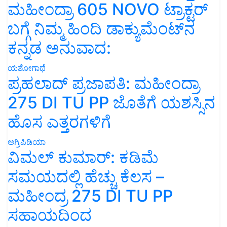
ಮಹೀಂದ್ರಾ 605 NOVO ಟ್ರಾಕ್ಟರ್
ಬಗ್ಗೆ ನಿಮ್ಮ ಹಿಂದಿ ಡಾಕ್ಯುಮೆಂಟ್‌ನ
ಕನ್ನಡ ಅನುವಾದ:
ಯಶೋಗಾಥೆ
ಪ್ರಹಲಾದ್ ಪ್ರಜಾಪತಿ: ಮಹೀಂದ್ರಾ
275 DI TU PP ಜೊತೆಗೆ ಯಶಸ್ಸಿನ
ಹೊಸ ಎತ್ತರಗಳಿಗೆ
ಅಗ್ರಿಪಿಡಿಯಾ
ವಿಮಲ್ ಕುಮಾರ್: ಕಡಿಮೆ
ಸಮಯದಲ್ಲಿ ಹೆಚ್ಚು ಕೆಲಸ –
ಮಹೀಂದ್ರ 275 DI TU PP
ಸಹಾಯದಿಂದ