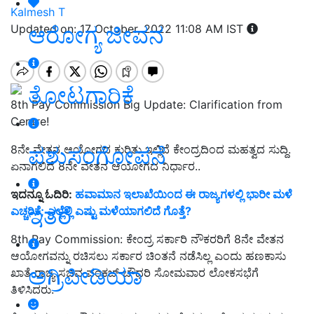
Kalmesh T
ಆರೋಗ್ಯ ಜೀವನ
Updated on: 17 October, 2022 11:08 AM IST
ತೋಟಗಾರಿಕೆ
8th Pay Commission Big Update: Clarification from
Centre!
ಪಶುಸಂಗೋಪನೆ
8ನೇ ವೇತನ ಆಯೋಗದ ಕುರಿತು ಇಲ್ಲಿದೆ ಕೇಂದ್ರದಿಂದ ಮಹತ್ವದ ಸುದ್ದಿ.
ಏನಾಗಲಿದೆ 8ನೇ ವೇತನ ಆಯೋಗದ ನಿರ್ಧಾರ..
ಇದನ್ನೂ ಓದಿರಿ:
ಹವಾಮಾನ ಇಲಾಖೆಯಿಂದ ಈ ರಾಜ್ಯಗಳಲ್ಲಿ ಭಾರೀ ಮಳೆ
ಇತರೆ
ಎಚ್ಚರಿಕೆ; ಎಲ್ಲೆಲ್ಲಿ ಎಷ್ಟು ಮಳೆಯಾಗಲಿದೆ ಗೊತ್ತೆ?
8th Pay Commission: ಕೇಂದ್ರ ಸರ್ಕಾರಿ ನೌಕರರಿಗೆ 8ನೇ ವೇತನ
ಆಯೋಗವನ್ನು ರಚಿಸಲು ಸರ್ಕಾರ ಚಿಂತನೆ ನಡೆಸಿಲ್ಲ ಎಂದು ಹಣಕಾಸು
ಅಗ್ರಿಪೀಡಿಯಾ
ಖಾತೆ ರಾಜ್ಯ ಸಚಿವ ಪಂಕಜ್ ಚೌಧರಿ ಸೋಮವಾರ ಲೋಕಸಭೆಗೆ
ತಿಳಿಸಿದರು.