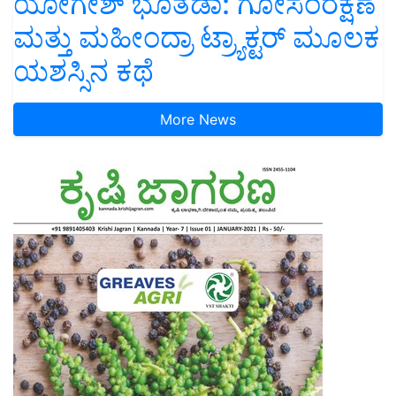
ಯೋಗೇಶ್ ಭೂತಡಾ: ಗೋಸಂರಕ್ಷಣೆ
ಮತ್ತು ಮಹೀಂದ್ರಾ ಟ್ರ್ಯಾಕ್ಟರ್ ಮೂಲಕ
ಯಶಸ್ಸಿನ ಕಥೆ
More News