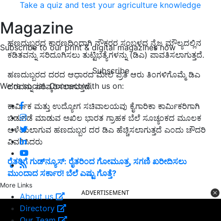
Take a quiz and test your agriculture knowledge
Magazine
ಹಣದುಬ್ಬರದ ಕಾರಣದಿಂದಾಗಿ ನೌಕರರ ಸಂಬಳದ ನೈಜ ಮೌಲ್ಯದಲ್ಲಿನ
Subscribe to our print & digital magazines now
ಕಡಿತವನ್ನು ಸರಿದೂಗಿಸಲು ತುಟ್ಟಿಭತ್ಯೆಗಳನ್ನು (ಡಿಎ) ಪಾವತಿಸಲಾಗುತ್ತದೆ.
Subscribe
ಹಣದುಬ್ಬರದ ದರದ ಆಧಾರದ ಮೇಲೆ ಪ್ರತಿ ಆರು ತಿಂಗಳಿಗೊಮ್ಮೆ ಡಿಎ
We're social. Connect with us on:
ದರವನ್ನು ಪರಿಷ್ಕರಿಸಲಾಗುತ್ತದೆ.
ಕಾರ್ಮಿಕ ಮತ್ತು ಉದ್ಯೋಗ ಸಚಿವಾಲಯವು ಕೈಗಾರಿಕಾ ಕಾರ್ಮಿಕರಿಗಾಗಿ
ಬಿಡುಗಡೆ ಮಾಡುವ ಅಖಿಲ ಭಾರತ ಗ್ರಾಹಕ ಬೆಲೆ ಸೂಚ್ಯಂಕದ ಮೂಲಕ
ಅಳೆಯಲಾಗುವ ಹಣದುಬ್ಬರ ದರ ಡಿಎ ಹೆಚ್ಚಿಸಲಾಗುತ್ತದೆ ಎಂದು ಚೌದರಿ
ವಿವರಿಸಿದರು
ರೈತರಿಗೆ ಗುಡ್‌ನ್ಯೂಸ್‌: ರೈತರಿಂದ ಗೋಮೂತ್ರ, ಸಗಣಿ ಖರೀದಿಸಲು
ಮುಂದಾದ ಸರ್ಕಾರ! ಬೆಲೆ ಎಷ್ಟು ಗೊತ್ತೆ?
More Links
ADVERTISEMENT
About us
Directory
Our Team