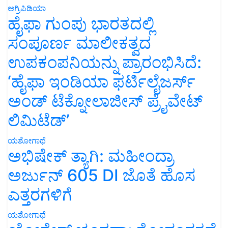
ಅಗ್ರಿಪಿಡಿಯಾ
ಹೈಫಾ ಗುಂಪು ಭಾರತದಲ್ಲಿ
ಸಂಪೂರ್ಣ ಮಾಲೀಕತ್ವದ
ಉಪಕಂಪನಿಯನ್ನು ಪ್ರಾರಂಭಿಸಿದೆ:
‘ಹೈಫಾ ಇಂಡಿಯಾ ಫರ್ಟಿಲೈಜರ್ಸ್
ಅಂಡ್ ಟೆಕ್ನೋಲಾಜೀಸ್ ಪ್ರೈವೇಟ್
ಲಿಮಿಟೆಡ್’
ಯಶೋಗಾಥೆ
ಅಭಿಷೇಕ್ ತ್ಯಾಗಿ: ಮಹೀಂದ್ರಾ
ಅರ್ಜುನ್ 605 DI ಜೊತೆ ಹೊಸ
ಎತ್ತರಗಳಿಗೆ
ಯಶೋಗಾಥೆ