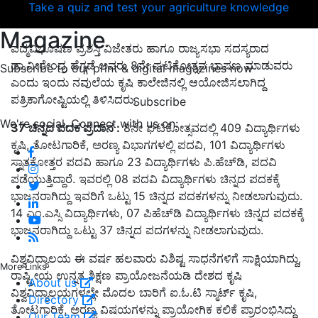
Take a quiz and test your agriculture knowledge
Magazine
ಪದ್ಮವಿಭೂಷಣ ಪ್ರಶಸ್ತಿ ವಿಜೇತರು ಹಾಗೂ ರಾಜ್ಯಸಭಾ ಸದಸ್ಯರಾದ
ಡಾ.ವೀರೇಂದ್ರ ಹೆಗ್ಗಡೆ ಅವರು 8ನೇ ಘಟಿಕೋತ್ಸವ ಭಾಷಣ ಮಾಡುವರು
Subscribe to our print & digital magazines now
ಎಂದು ಇಂದು ನವುಲೆಯ ಕೃಷಿ ಕಾಲೇಜಿನಲ್ಲಿ ಆಯೋಜಿಸಲಾಗಿದ್ದ
ಪತ್ರಿಕಾಗೋಷ್ಟಿಯಲ್ಲಿ ತಿಳಿಸಿದರು.
Subscribe
We're social. Connect with us on:
37
ಚಿನ್ನದ
ಪದಕ
ಪ್ರದಾನ :
8ನೇ ಘಟಿಕೋತ್ಸವದಲ್ಲಿ 409 ವಿದ್ಯಾರ್ಥಿಗಳು
ಕೃಷಿ, ತೋಟಗಾರಿಕೆ, ಅರಣ್ಯ ವಿಭಾಗಗಳಲ್ಲಿ ಪದವಿ, 101 ವಿದ್ಯಾರ್ಥಿಗಳು
ಸ್ನಾತಕೋತ್ತರ ಪದವಿ ಹಾಗೂ 23 ವಿದ್ಯಾರ್ಥಿಗಳು ಪಿ.ಹೆಚ್‍ಡಿ, ಪದವಿ
ಪಡೆಯುತ್ತಿದ್ದಾರೆ. ಇವರಲ್ಲಿ 08 ಪದವಿ ವಿದ್ಯಾರ್ಥಿಗಳು ಚಿನ್ನದ ಪದಕಕ್ಕೆ
ಭಾಜನರಾಗಿದ್ದು ಇವರಿಗೆ ಒಟ್ಟು 15 ಚಿನ್ನದ ಪದಕಗಳನ್ನು ನೀಡಲಾಗುವುದು.
14 ಎಂ.ಎಸ್ಸಿ ವಿದ್ಯಾರ್ಥಿಗಳು, 07 ಪಿಹೆಚ್‍ಡಿ ವಿದ್ಯಾರ್ಥಿಗಳು ಚಿನ್ನದ ಪದಕಕ್ಕೆ
ಭಾಜನರಾಗಿದ್ದು ಒಟ್ಟು 37 ಚಿನ್ನದ ಪದಗಳನ್ನು ನೀಡಲಾಗುವುದು.
ವಿಶ್ವವಿದ್ಯಾಲಯ ಈ ವರ್ಷ ಹಲವಾರು ವಿಶಿಷ್ಟ ಸಾಧನೆಗಳಿಗೆ ಸಾಕ್ಷಿಯಾಗಿದ್ದು,
More Links
ರಾಷ್ಟ್ರೀಯ ಉನ್ನತ ಶಿಕ್ಷಣ ಪ್ರಾಯೋಜನೆಯಡಿ ದೇಶದ ಕೃಷಿ
About us
ವಿಶ್ವವಿದ್ಯಾಲಯಗಳಲ್ಲೇ ಮೊದಲ ಬಾರಿಗೆ ಐ.ಓ.ಟಿ ಸ್ಮಾರ್ಟ್ ಕೃಷಿ,
Directory
ತೋಟಗಾರಿಕೆ, ಅರಣ್ಯ ವಿಷಯಗಳನ್ನು ಪ್ರಾಯೋಗಿಕ ಕಲಿಕೆ ಪ್ರಾರಂಭಿಸಿದ್ದು
Our Team