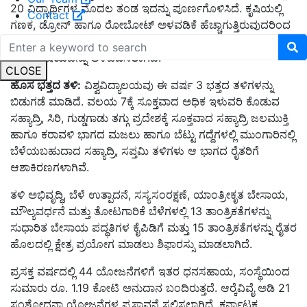
20 ವಿದ್ಯಾರ್ಥಿಗಳ ಮೊದಲ ತಂಡ ಇದನ್ನು ಪೂರ್ಣಗೊಳಿಸಿದೆ. ಕೃಷಿಯಲ್ಲಿ
Contact
ಗಣಕ, ಡ್ರೋನ್ ಹಾಗೂ ರೋಬೋಟ್ ಅಳವಡಿಕೆ ಹೆಚ್ಚಾಗುತ್ತಿರುವುದರಿಂದ
ಮೊದಲ ಬಾರಿಗೆ ಪೆÇ್ರೀಗ್ರಾಮಿಂಗ್ ಫಾರ್ ಕೃಷಿ, ತೋಟಗಾರಿಕೆ, ಅರಣ್ಯ
ಎಂಬ ವಿಷಯವನ್ನು ಅಳವಡಿಸಲಾಗಿದೆ.
CLOSE
ಹೊಸ
ಭತ್ತದ
ತಳಿ:
ವಿಶ್ವವಿದ್ಯಾಲಯವು ಈ ವರ್ಷ 3 ಭತ್ತದ ತಳಿಗಳನ್ನು
ಬಿಡುಗಡೆ ಮಾಡಿದೆ. ವಲಯ 7ಕ್ಕೆ ಸೂಕ್ತವಾದ ಅಧಿಕ ಇಳುವರಿ ಕೊಡುವ
ಸಹ್ಯಾದ್ರಿ, ಸಿರಿ, ಗುಡ್ಡಗಾಡು ತಗ್ಗು ಪ್ರದೇಶಕ್ಕೆ ಸೂಕ್ತವಾದ ಸಹ್ಯಾದ್ರಿ ಜಲಮುಕ್ತಿ
ಹಾಗೂ ಕರಾವಳಿ ಭಾಗದ ಮಜಲು ಹಾಗೂ ಬೆಟ್ಟು ಗದ್ದೆಗಳಲ್ಲಿ ಮುಂಗಾರಿನಲ್ಲಿ
ಬೆಳೆಯಬಹುದಾದ ಸಹ್ಯಾದ್ರಿ, ಸಪ್ತಮಿ ತಳಿಗಳು ಆ ಭಾಗದ ರೈತರಿಗೆ
ಆಶಾಕಿರಣಗಳಾಗಿವೆ.
ತಳಿ ಅಭಿವೃದ್ಧಿ, ಬೆಳೆ ಉತ್ಪಾದನೆ, ಸಸ್ಯಸಂರಕ್ಷಣೆ, ಯಾಂತ್ರೀಕೃತ ಬೇಸಾಯ,
ಮೌಲ್ಯವರ್ಧನೆ ಮತ್ತು ತೋಟಗಾರಿಕೆ ಬೆಳೆಗಳಲ್ಲಿ 13 ತಾಂತ್ರಿಕತೆಗಳನ್ನು
ಸುಧಾರಿತ ಬೇಸಾಯ ಪದ್ಧತಿಗಳ ಕೈಪಿಡಿಗೆ ಮತ್ತು 15 ತಾಂತ್ರಿಕತೆಗಳನ್ನು ರೈತರ
ಹೊಲದಲ್ಲಿ ಕ್ಷೇತ್ರ ಪ್ರಯೋಗ ಮಾಡಲು ಶಿಫಾರಸ್ಸು ಮಾಡಲಾಗಿದೆ.
ಪ್ರಸಕ್ತ ವರ್ಷದಲ್ಲಿ 44 ಯೋಜನೆಗಳಿಗೆ ಇತರ ಧನಸಹಾಯ, ಸಂಸ್ಥೆಯಿಂದ
ಸುಮಾರು ರೂ. 1.19 ಕೋಟಿ ಅನುದಾನ ಬಂದಿರುತ್ತದೆ. ಆರ್‍ಕೆವಿವೈ ಅಡಿ 21
ಸಂಶೋಧನಾ ಯೋಜನೆಗಳ ಪ್ರಸ್ತಾವನೆ ಸಲ್ಲಿಸಲಾಗಿದೆ. ಕರ್ನಾಟಕ