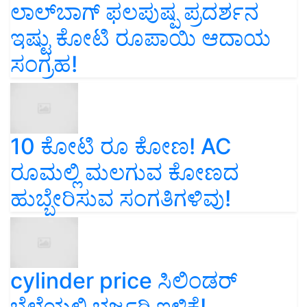
ಲಾಲ್‌ಬಾಗ್ ಫಲಪುಷ್ಪ ಪ್ರದರ್ಶನ
ಇಷ್ಟು ಕೋಟಿ ರೂಪಾಯಿ ಆದಾಯ
ಸಂಗ್ರಹ!
10 ಕೋಟಿ ರೂ ಕೋಣ! AC
ರೂಮಲ್ಲಿ ಮಲಗುವ ಕೋಣದ
ಹುಬ್ಬೇರಿಸುವ ಸಂಗತಿಗಳಿವು!
cylinder price ಸಿಲಿಂಡರ್‌
ಬೆಲೆಯಲ್ಲಿ ಭರ್ಜರಿ ಇಳಿಕೆ!