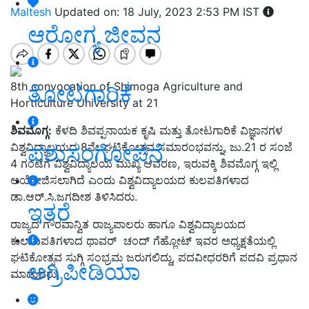
Maltesh
Updated on: 18 July, 2023 2:53 PM IST
ಆರೋಗ್ಯ ಜೀವನ
8th convocation of Shimoga Agriculture and
ತೋಟಗಾರಿಕೆ
Horticulture University at 21
ಶಿವಮೊಗ್ಗ:
ಕೆಳದಿ ಶಿವಪ್ಪನಾಯಕ ಕೃಷಿ ಮತ್ತು ತೋಟಗಾರಿಕೆ ವಿಜ್ಞಾನಗಳ
ಪಶುಸಂಗೋಪನೆ
ವಿಶ್ವವಿದ್ಯಾಲಯದ 8ನೇ ಘಟಿಕೋತ್ಸವ ಸಮಾರಂಭವನ್ನು, ಜು.21 ರ ಸಂಜೆ
4 ಗಂಟೆಗೆ ವಿಶ್ವವಿದ್ಯಾಲಯ ಮುಖ್ಯ ಆವರಣ, ಇರುವಕ್ಕಿ ಶಿವಮೊಗ್ಗ ಇಲ್ಲಿ
ಆಯೋಜಿಸಲಾಗಿದೆ ಎಂದು ವಿಶ್ವವಿದ್ಯಾಲಯದ ಕುಲಪತಿಗಳಾದ
ಡಾ.ಆರ್.ಸಿ.ಜಗದೀಶ ತಿಳಿಸಿದರು.
ಇತರೆ
ರಾಜ್ಯದ ಗೌರವಾನ್ವಿತ ರಾಜ್ಯಪಾಲರು ಹಾಗೂ ವಿಶ್ವವಿದ್ಯಾಲಯದ
ಕುಲಾದಿಪತಿಗಳಾದ ಥಾವರ್‌ ಚಂದ್ ಗೆಹ್ಲೋಟ್ ಇವರ ಅಧ್ಯಕ್ಷತೆಯಲ್ಲಿ
ಘಟಿಕೋತ್ಸವ ಸುಗ್ಗಿ ಸಂಭ್ರಮ ಜರುಗಲಿದ್ದು, ಪದವೀಧರರಿಗೆ ಪದವಿ ಪ್ರಧಾನ
ಅಗ್ರಿಪೀಡಿಯಾ
ಮಾಡುವರು.