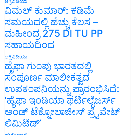
ಅಗ್ರಿಪಿಡಿಯಾ
ವಿಮಲ್ ಕುಮಾರ್: ಕಡಿಮೆ
ಸಮಯದಲ್ಲಿ ಹೆಚ್ಚು ಕೆಲಸ –
ಮಹೀಂದ್ರ 275 DI TU PP
ಸಹಾಯದಿಂದ
ಅಗ್ರಿಪಿಡಿಯಾ
ಹೈಫಾ ಗುಂಪು ಭಾರತದಲ್ಲಿ
ಸಂಪೂರ್ಣ ಮಾಲೀಕತ್ವದ
ಉಪಕಂಪನಿಯನ್ನು ಪ್ರಾರಂಭಿಸಿದೆ:
‘ಹೈಫಾ ಇಂಡಿಯಾ ಫರ್ಟಿಲೈಜರ್ಸ್
ಅಂಡ್ ಟೆಕ್ನೋಲಾಜೀಸ್ ಪ್ರೈವೇಟ್
ಲಿಮಿಟೆಡ್’
ಯಶೋಗಾಥೆ