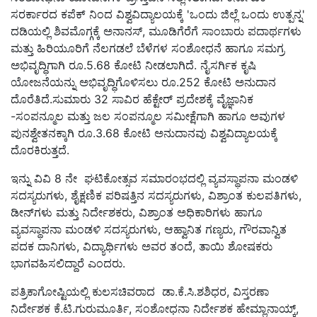
ಸರರ್ಕಾರದ ಕಪೆಕ್ ನಿಂದ ವಿಶ್ವವಿದ್ಯಾಲಯಕ್ಕೆ 'ಒಂದು ಜಿಲ್ಲೆ ಒಂದು ಉತ್ಪನ್ನ'
ದಡಿಯಲ್ಲಿ ಶಿವಮೊಗ್ಗಕ್ಕೆ ಅನಾನಸ್, ಮೂಡಿಗೆರೆಗೆ ಸಾಂಬಾರು ಪದಾರ್ಥಗಳು
ಮತ್ತು ಹಿರಿಯೂರಿಗೆ ನೆಲಗಡಲೆ ಬೆಳೆಗಳ ಸಂಶೋಧನೆ ಹಾಗೂ ಸಮಗ್ರ
ಅಭಿವೃದ್ಧಿಗಾಗಿ ರೂ.5.68 ಕೋಟಿ ನೀಡಲಾಗಿದೆ. ನೈಸರ್ಗಿಕ ಕೃಷಿ
ಯೋಜನೆಯನ್ನು ಅಭಿವೃದ್ಧಿಗೊಳಿಸಲು ರೂ.252 ಕೋಟಿ ಅನುದಾನ
ದೊರೆತಿದೆ.ಸುಮಾರು 32 ಸಾವಿರ ಹೆಕ್ಟೇರ್ ಪ್ರದೇಶಕ್ಕೆ ವೈಜ್ಞಾನಿಕ
-ಸಂಪನ್ಮೂಲ ಮತ್ತು ಜಲ ಸಂಪನ್ಮೂಲ ಸಮೀಕ್ಷೆಗಾಗಿ ಹಾಗೂ ಅವುಗಳ
ಪುನಶ್ವೇತನಕ್ಕಾಗಿ ರೂ.3.68 ಕೋಟಿ ಅನುದಾನವು ವಿಶ್ವವಿದ್ಯಾಲಯಕ್ಕೆ
ದೊರಕಿರುತ್ತದೆ.
ಇನ್ನು ವಿವಿ 8 ನೇ ಘಟಿಕೋತ್ಸವ ಸಮಾರಂಭದಲ್ಲಿ ವ್ಯವಸ್ಥಾಪನಾ ಮಂಡಳಿ
ಸದಸ್ಯರುಗಳು, ಶೈಕ್ಷಣಿಕ ಪರಿಷತ್ತಿನ ಸದಸ್ಯರುಗಳು, ವಿಶ್ರಾಂತ ಕುಲಪತಿಗಳು,
ಡೀನ್‍ಗಳು ಮತ್ತು ನಿರ್ದೇಶಕರು, ವಿಶ್ರಾಂತ ಅಧಿಕಾರಿಗಳು ಹಾಗೂ
ವ್ಯವಸ್ಥಾಪನಾ ಮಂಡಳಿ ಸದಸ್ಯರುಗಳು, ಆಹ್ವಾನಿತ ಗಣ್ಯರು, ಗೌರವಾನ್ವಿತ
ಪದಕ ದಾನಿಗಳು, ವಿದ್ಯಾರ್ಥಿಗಳು ಅವರ ತಂದೆ, ತಾಯಿ ಶೋಷಕರು
ಭಾಗವಹಿಸಲಿದ್ದಾರೆ ಎಂದರು.
ಪತ್ರಿಕಾಗೋಷ್ಟಿಯಲ್ಲಿ ಕುಲಸಚಿವರಾದ ಡಾ.ಕೆ.ಸಿ.ಶಶಿಧರ, ವಿಸ್ತರಣಾ
ನಿರ್ದೇಶಕ ಕೆ.ಟಿ.ಗುರುಮೂರ್ತಿ, ಸಂಶೋಧನಾ ನಿರ್ದೇಶಕ ಹೇಮ್ಲಾನಾಯ್ಕ್,