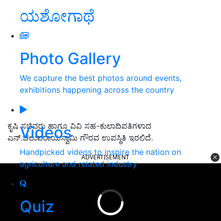
ಯಶೋಗಾಥೆ
Photo Gallery
We capture the best photos around events,
exhibitions happening across the country
ಕೃಷಿ ಸಚಿವರು ಹಾಗೂ ವಿವಿ ಸಹ-ಕುಲಾದಿಪತಿಗಳಾದ
Videos
ಎನ್.ಚಲುವರಾಯಸ್ವಾಮಿ ಗೌರವ ಉಪಸ್ಥಿತಿ ಇರಲಿದೆ.
Handpicked videos to inspire the nation on
ADVERTISEMENT
agriculture and related industry
Quiz