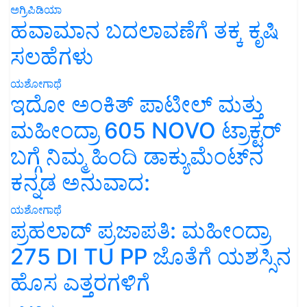
ಅಗ್ರಿಪಿಡಿಯಾ
ಹವಾಮಾನ ಬದಲಾವಣೆಗೆ ತಕ್ಕ ಕೃಷಿ
ಸಲಹೆಗಳು
ಯಶೋಗಾಥೆ
ಇದೋ ಅಂಕಿತ್ ಪಾಟೀಲ್ ಮತ್ತು
ಮಹೀಂದ್ರಾ 605 NOVO ಟ್ರಾಕ್ಟರ್
ಬಗ್ಗೆ ನಿಮ್ಮ ಹಿಂದಿ ಡಾಕ್ಯುಮೆಂಟ್‌ನ
ಕನ್ನಡ ಅನುವಾದ:
ಯಶೋಗಾಥೆ
ಪ್ರಹಲಾದ್ ಪ್ರಜಾಪತಿ: ಮಹೀಂದ್ರಾ
275 DI TU PP ಜೊತೆಗೆ ಯಶಸ್ಸಿನ
ಹೊಸ ಎತ್ತರಗಳಿಗೆ