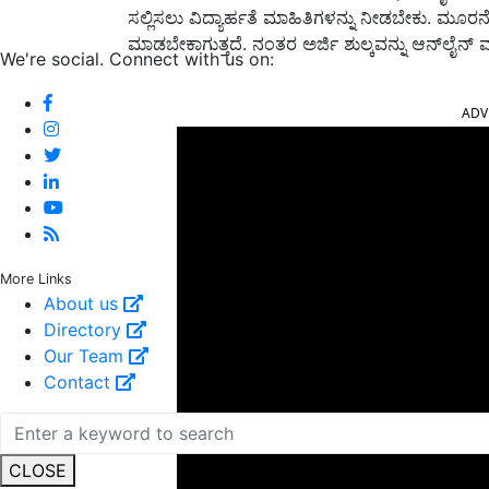
ಸಲ್ಲಿಸಲು ವಿದ್ಯಾರ್ಹತೆ ಮಾಹಿತಿಗಳನ್ನು ನೀಡಬೇಕು. ಮೂರನ
ಮಾಡಬೇಕಾಗುತ್ತದೆ. ನಂತರ ಅರ್ಜಿ ಶುಲ್ಕವನ್ನು ಆನ್‌ಲೈನ
We're social. Connect with us on:
ADV
More Links
About us
Directory
Our Team
Contact
CLOSE