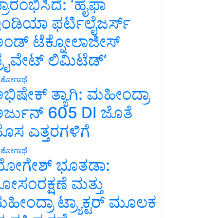
್ರಾರಂಭಿಸಿದೆ: ‘ಹೈಫಾ
ಂಡಿಯಾ ಫರ್ಟಿಲೈಜರ್ಸ್
ಂಡ್ ಟೆಕ್ನೋಲಾಜೀಸ್
್ರೈವೇಟ್ ಲಿಮಿಟೆಡ್’
ಶೋಗಾಥೆ
ಭಿಷೇಕ್ ತ್ಯಾಗಿ: ಮಹೀಂದ್ರಾ
ರ್ಜುನ್ 605 DI ಜೊತೆ
ೊಸ ಎತ್ತರಗಳಿಗೆ
ಶೋಗಾಥೆ
ೋಗೇಶ್ ಭೂತಡಾ:
ೋಸಂರಕ್ಷಣೆ ಮತ್ತು
ಹೀಂದ್ರಾ ಟ್ರ್ಯಾಕ್ಟರ್ ಮೂಲಕ