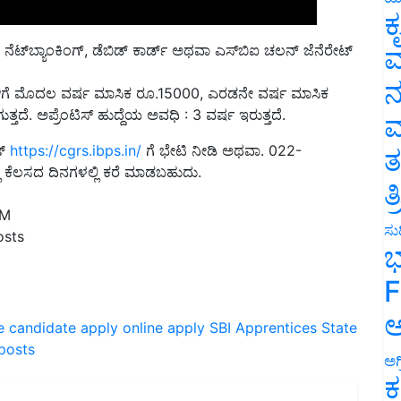
ಕ
್, ನೆಟ್‌ಬ್ಯಾಂಕಿಂಗ್, ಡೆಬಿಡ್ ಕಾರ್ಡ್‌ ಅಥವಾ ಎಸ್‌ಬಿಐ ಚಲನ್ ಜೆನೆರೇಟ್
ವ
್ಥಿಗಳಿಗೆ ಮೊದಲ ವರ್ಷ ಮಾಸಿಕ ರೂ.15000, ಎರಡನೇ ವರ್ಷ ಮಾಸಿಕ
ನ
ೆ. ಅಪ್ರೆಂಟಿಸ್ ಹುದ್ದೆಯ ಅವಧಿ : 3 ವರ್ಷ ಇರುತ್ತದೆ.
ಮ
ಟ್
https://cgrs.ibps.in/
ಗೆ ಭೇಟಿ ನೀಡಿ ಅಥವಾ. 022-
ಕೆಲಸದ ದಿನಗಳಲ್ಲಿ ಕರೆ ಮಾಡಬಹುದು.
ತ
ತ
AM
osts
ಸುದ
ಭ
F
e candidate apply
online apply
SBI Apprentices
State
ಅ
posts
ಅಗ
ಕ