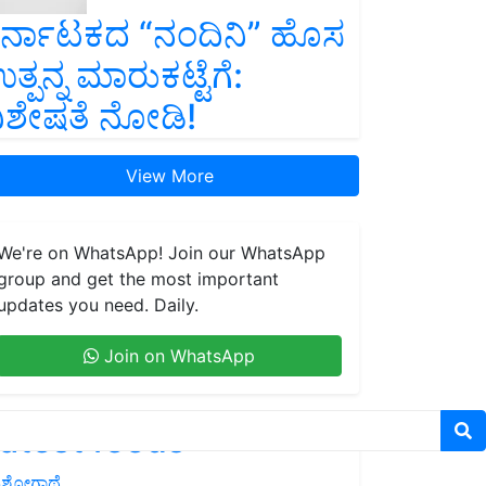
ರ್ನಾಟಕದ “ನಂದಿನಿ” ಹೊಸ
ತ್ಪನ್ನ ಮಾರುಕಟ್ಟೆಗೆ:
ಿಶೇಷತೆ ನೋಡಿ!
View More
We're on WhatsApp! Join our WhatsApp
group and get the most important
updates you need. Daily.
Join on WhatsApp
atest feeds
ಶೋಗಾಥೆ