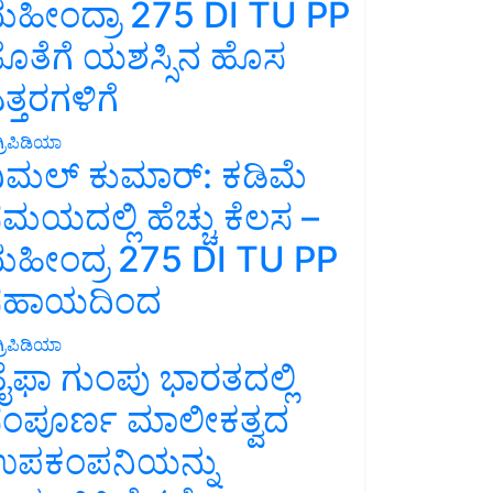
ಹೀಂದ್ರಾ 275 DI TU PP
ೊತೆಗೆ ಯಶಸ್ಸಿನ ಹೊಸ
ತ್ತರಗಳಿಗೆ
್ರಿಪಿಡಿಯಾ
ಿಮಲ್ ಕುಮಾರ್: ಕಡಿಮೆ
ಮಯದಲ್ಲಿ ಹೆಚ್ಚು ಕೆಲಸ –
ಹೀಂದ್ರ 275 DI TU PP
ಸಹಾಯದಿಂದ
್ರಿಪಿಡಿಯಾ
ೈಫಾ ಗುಂಪು ಭಾರತದಲ್ಲಿ
ಂಪೂರ್ಣ ಮಾಲೀಕತ್ವದ
ಪಕಂಪನಿಯನ್ನು