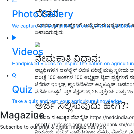
ವೇತನ:
Photo Gallery
ಎಸ್‌ಬಿಐ ಕ್ಲರ್ಕ್ ಹುದ್ದೆಗಳಿಗೆ ಆಯ್ಕೆಯಾದ ಅಭ್ಯರ್ಥಿಗಳ
We capture the best photos around events, exhibitio
ನೀಡಲಾಗುವುದು.
Videos
ನೇಮಕಾತಿ ವಿಧಾನ:
Handpicked videos to inspire the nation on agricultur
ಅಭ್ಯರ್ಥಿಗಳಿಗೆ ಆನ್‌ಲೈನ್ ಲಿಖಿತ ಪರೀಕ್ಷೆ ಮತ್ತು ಸ್ಥಳೀಯ ಭ
ಪರೀಕ್ಷೆ 100 ಅಂಕಗಳ 100 ಆಬ್ಜೆಕ್ಟಿವ್ ಟೈಪ್‌ ಪ್ರಶ್ನೆಗಳಿಗೆ
ಜೆನೆರಲ್ ಇಂಗ್ಲಿಷ್, ಕ್ವಾಂಟಿಟೇಟಿವ್ ಆಪ್ಟಿಟ್ಯೂಡ್, ರೀಸನಿಂ
Quiz
ನಡೆಸಲಾಗುತ್ತದೆ. ಪ್ರತಿ ಸೆಕ್ಷನ್‌ನಲ್ಲಿ 25 ಪ್ರಶ್ನೆಗಳು ಮತ್ತು
Take a quiz and test your agriculture knowledge
ಅರ್ಜಿ ಸಲ್ಲಿಸುವುದು ಹೇಗೆ?:
Magazine
ಎಸ್‌ಬಿಐ ನ ಅಧಿಕೃತ ವೆಬ್‌ಸೈಟ್‌ https://nsdcindia
or http://bfsissc.com or https://bank.sbi/car
Subscribe to our print & digital magazines now
ನೀಡಬೇಕು. ಬೇಸಿಕ್ ಮಾಹಿತಿಗಳಾದ ಹೆಸರು, ಮೊಬೈಲ್‌ ನಂ