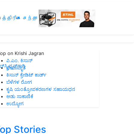
த்திரிகை சந்தா
op on Krishi Jagran
ಪಿ.ಎಂ. ಕಿಸಾನ್
ಸ್ಕ್ರಿಪ್ಷನ್‌ಗಾಗಿ
ಜೀವಾಮೃತ
ಕಿಸಾನ್ ಕ್ರೇಡಿಟ್ ಕಾರ್ಡ್
ಬೆಳೆಗಳ ರೋಗ
ಕೃಷಿ ಯಂತ್ರೋಪಕರಣಗಳ ಸಹಾಯಧನ
ಆಡು ಸಾಕಾಣಿಕೆ
ಉದ್ಯೋಗ
op Stories