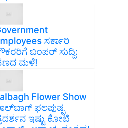
overnment
mployees ಸರ್ಕಾರಿ
ೌಕರರಿಗೆ ಬಂಪರ್‌ ಸುದ್ದಿ:
ಣದ ಮಳೆ!
albagh Flower Show
ಾಲ್‌ಬಾಗ್ ಫಲಪುಷ್ಪ
್ರದರ್ಶನ ಇಷ್ಟು ಕೋಟಿ