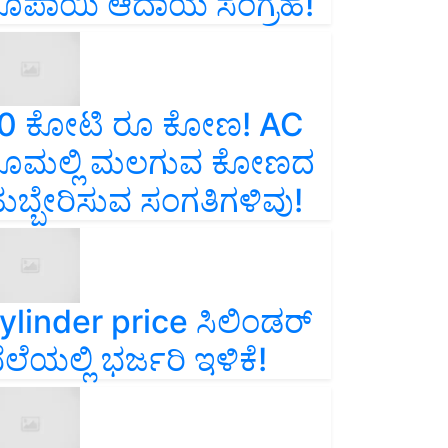
ೂಪಾಯಿ ಆದಾಯ ಸಂಗ್ರಹ!
0 ಕೋಟಿ ರೂ ಕೋಣ! AC
ೂಮಲ್ಲಿ ಮಲಗುವ ಕೋಣದ
ುಬ್ಬೇರಿಸುವ ಸಂಗತಿಗಳಿವು!
ylinder price ಸಿಲಿಂಡರ್‌
ೆಲೆಯಲ್ಲಿ ಭರ್ಜರಿ ಇಳಿಕೆ!