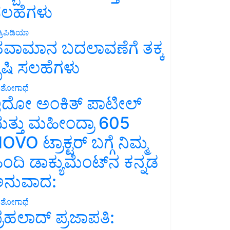
ಲಹೆಗಳು
್ರಿಪಿಡಿಯಾ
ವಾಮಾನ ಬದಲಾವಣೆಗೆ ತಕ್ಕ
ೃಷಿ ಸಲಹೆಗಳು
ಶೋಗಾಥೆ
ದೋ ಅಂಕಿತ್ ಪಾಟೀಲ್
ತ್ತು ಮಹೀಂದ್ರಾ 605
OVO ಟ್ರಾಕ್ಟರ್ ಬಗ್ಗೆ ನಿಮ್ಮ
ಿಂದಿ ಡಾಕ್ಯುಮೆಂಟ್‌ನ ಕನ್ನಡ
ನುವಾದ:
ಶೋಗಾಥೆ
್ರಹಲಾದ್ ಪ್ರಜಾಪತಿ: