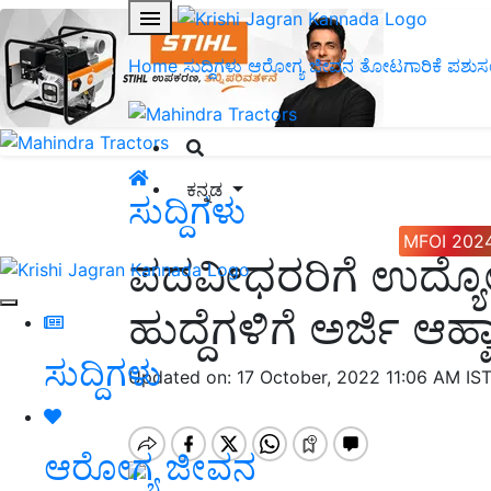
Home
ಸುದ್ದಿಗಳು
ಆರೋಗ್ಯ ಜೀವನ
ತೋಟಗಾರಿಕೆ
ಪಶುಸ
ಕನ್ನಡ
ಸುದ್ದಿಗಳು
MFOI 202
ಪದವೀಧರರಿಗೆ ಉದ್ಯ
ಹುದ್ದೆಗಳಿಗೆ ಅರ್ಜಿ ಆಹ್
ಸುದ್ದಿಗಳು
Updated on: 17 October, 2022 11:06 AM IS
ಆರೋಗ್ಯ ಜೀವನ