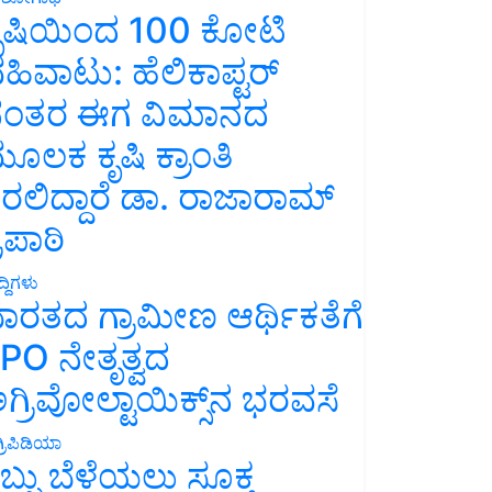
ೃಷಿಯಿಂದ 100 ಕೋಟಿ
ಹಿವಾಟು: ಹೆಲಿಕಾಪ್ಟರ್
ಂತರ ಈಗ ವಿಮಾನದ
ೂಲಕ ಕೃಷಿ ಕ್ರಾಂತಿ
ರಲಿದ್ದಾರೆ ಡಾ. ರಾಜಾರಾಮ್
್ರಿಪಾಠಿ
್ದಿಗಳು
ಾರತದ ಗ್ರಾಮೀಣ ಆರ್ಥಿಕತೆಗೆ
PO ನೇತೃತ್ವದ
ಗ್ರಿವೋಲ್ಟಾಯಿಕ್ಸ್‌ನ ಭರವಸೆ
್ರಿಪಿಡಿಯಾ
ಬ್ಬು ಬೆಳೆಯಲು ಸೂಕ್ತ