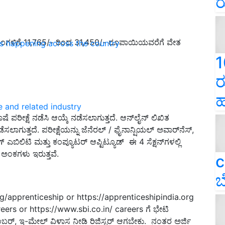
ರ
ಿಗೆ ತಿಂಗಳಿಗೆ 11,765/- ರಿಂದ 31,450/- ರೂಪಾಯಿಯವರೆಗೆ ವೇತ
ns happening across the country
1
ರ
ಹ
e and related industry
ಾಷೆ ಪರೀಕ್ಷೆ ನಡೆಸಿ ಆಯ್ಕೆ ನಡೆಸಲಾಗುತ್ತದೆ. ಆನ್‌ಲೈನ್ ಲಿಖಿತ
 ನಡೆಸಲಾಗುತ್ತದೆ. ಪರೀಕ್ಷೆಯನ್ನು ಜೆನೆರಲ್ / ಫೈನಾನ್ಷಿಯಲ್ ಅವಾರ್‌ನೆಸ್,
ಗ್ ಎಬಿಲಿಟಿ ಮತ್ತು ಕಂಪ್ಯೂಟರ್ ಆಪ್ಟಿಟ್ಯೂಡ್ ಈ 4 ಸೆಕ್ಷನ್‌ಗಳಲ್ಲಿ
 25 ಅಂಕಗಳು ಇರುತ್ತವೆ.
c
ಬ
.org/apprenticeship or https://apprenticeshipindia.org
eers or https://www.sbi.co.in/ careers ಗೆ ಭೇಟಿ
ಬರ್, ಇ-ಮೇಲ್ ವಿಳಾಸ ನೀಡಿ ರಿಜಿಸ್ಟರ್ ಆಗಬೇಕು. ನಂತರ ಅರ್ಜಿ