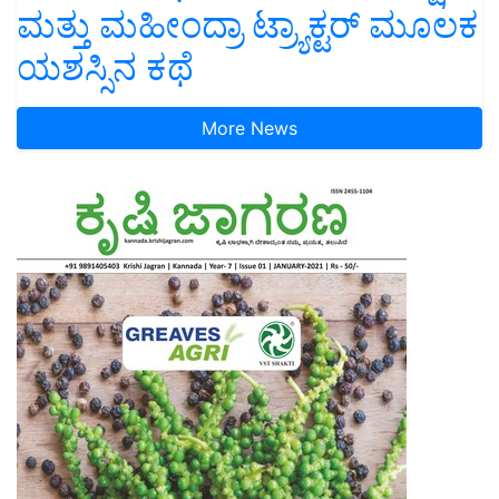
ಮತ್ತು ಮಹೀಂದ್ರಾ ಟ್ರ್ಯಾಕ್ಟರ್ ಮೂಲಕ
ಯಶಸ್ಸಿನ ಕಥೆ
More News