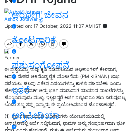
ಆರೋಗ್ಯ ಜೀವನ
Ashok Jotawar
Updated on: 17 October, 2022 11:07 AM IST
ತೋಟಗಾರಿಕೆ
Farmer
ಪಶುಸಂಗೋಪನೆ
ಈ ಪ್ರಶ್ನೆಯನ್ನು ನಾವು ಕೃಷಿ ಸಚಿವಾಲಯದ ಅಧಿಕಾರಿಗಳಿಗೆ ಕೇಳಿದಾಗ,
ಅವರು ದೇಶದ ಅತಿದೊಡ್ಡ ರೈತ ಯೋಜನೆಯ (PM KISNAN) ಲಾಭ
ಪಡೆಯಲು ಹಲವು ವಿಶೇಷ ವಿಷಯಗಳನ್ನು ಕಾಳಜಿ ವಹಿಸಬೇಕು ಎಂದು
ಇತರೆ
ಹೇಳಿದರು. ಫಾರ್ಮ್ ಅನ್ನು ಭರ್ತಿ ಮಾಡುವಾಗ ಸರಿಯಾದ ದಾಖಲೆಗಳನ್ನು
ಹೊಂದಿರುವುದು ಮುಖ್ಯ. ಇಲ್ಲದಿದ್ದರೆ ಅರ್ಜಿ ಸಲ್ಲಿಸಿದರೂ ಹಣ ಬರುವುದಿಲ್ಲ.
ಒಂದು ಸಣ್ಣ ತಪ್ಪು ನಿಮ್ಮನ್ನು ಈ ಪ್ರಯೋಜನದಿಂದ ಹೊರಹಾಕುತ್ತದೆ.
ಅಗ್ರಿಪೀಡಿಯಾ
(1) ಕೃಷಿ ಸಚಿವಾಲಯದ ಅಧಿಕಾರಿಗಳು ಯೋಜನೆಯಡಿಯಲ್ಲಿ
ಆನ್‌ಲೈನ್‌ನಲ್ಲಿ ಅರ್ಜಿ ಸಲ್ಲಿಸುವಾಗ, ಫಾರ್ಮ್ ಅನ್ನು ಸಂಪೂರ್ಣವಾಗಿ ಭರ್ತಿ
ಮಾಡಿ ಎಂದು ಹೇಳುತ್ತಾರೆ. ಮತ್ತು ಈ ಅರ್ಜಿಯನ್ನು ತುಂಬುವಾಗ ನೀವು