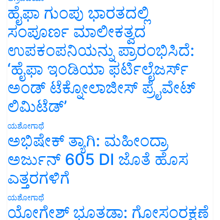
ಹೈಫಾ ಗುಂಪು ಭಾರತದಲ್ಲಿ
ಸಂಪೂರ್ಣ ಮಾಲೀಕತ್ವದ
ಉಪಕಂಪನಿಯನ್ನು ಪ್ರಾರಂಭಿಸಿದೆ:
‘ಹೈಫಾ ಇಂಡಿಯಾ ಫರ್ಟಿಲೈಜರ್ಸ್
ಅಂಡ್ ಟೆಕ್ನೋಲಾಜೀಸ್ ಪ್ರೈವೇಟ್
ಲಿಮಿಟೆಡ್’
ಯಶೋಗಾಥೆ
ಅಭಿಷೇಕ್ ತ್ಯಾಗಿ: ಮಹೀಂದ್ರಾ
ಅರ್ಜುನ್ 605 DI ಜೊತೆ ಹೊಸ
ಎತ್ತರಗಳಿಗೆ
ಯಶೋಗಾಥೆ
ಯೋಗೇಶ್ ಭೂತಡಾ: ಗೋಸಂರಕ್ಷಣೆ