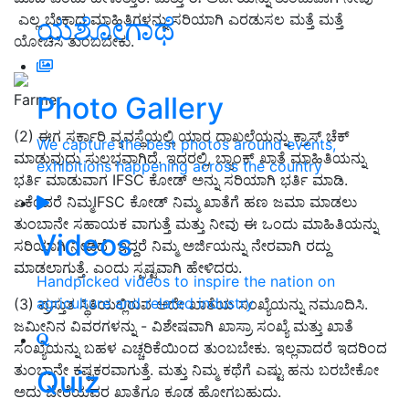
ಎಲ್ಲ ಬೇಕಾದ ಮಾಹಿತಿಗಳನ್ನು ಸರಿಯಾಗಿ ಎರಡುಸಲ ಮತ್ತೆ ಮತ್ತೆ
ಯಶೋಗಾಥೆ
ಯೋಚಿಸಿ ತುಂಬಬೇಕು.
Photo Gallery
Farmer
(2) ಈಗ ಸರ್ಕಾರಿ ವ್ಯವಸ್ಥೆಯಲ್ಲಿ ಯಾರ ದಾಖಲೆಯನ್ನು ಕ್ರಾಸ್ ಚೆಕ್
We capture the best photos around events,
ಮಾಡುವುದು ಸುಲಭವಾಗಿದೆ. ಇದರಲ್ಲಿ, ಬ್ಯಾಂಕ್ ಖಾತೆ ಮಾಹಿತಿಯನ್ನು
exhibitions happening across the country
ಭರ್ತಿ ಮಾಡುವಾಗ IFSC ಕೋಡ್ ಅನ್ನು ಸರಿಯಾಗಿ ಭರ್ತಿ ಮಾಡಿ.
ಏಕೆಂದರೆ ನಿಮ್ಮIFSC ಕೋಡ್ ನಿಮ್ಮ ಖಾತೆಗೆ ಹಣ ಜಮಾ ಮಾಡಲು
ತುಂಬಾನೇ ಸಹಾಯಕ ವಾಗುತ್ತೆ ಮತ್ತು ನೀವು ಈ ಒಂದು ಮಾಹಿತಿಯನ್ನು
Videos
ಸರಿಯಾಗಿ ನೀಡದೆ ಇದ್ದರೆ ನಿಮ್ಮ ಅರ್ಜಿಯನ್ನು ನೇರವಾಗಿ ರದ್ದು
ಮಾಡಲಾಗುತ್ತೆ. ಎಂದು ಸ್ಪಷ್ಟವಾಗಿ ಹೇಳಿದರು.
Handpicked videos to inspire the nation on
agriculture and related industry
(3) ಪ್ರಸ್ತುತ ಸ್ಥಿತಿಯಲ್ಲಿರುವ ಅದೇ ಖಾತೆಯ ಸಂಖ್ಯೆಯನ್ನು ನಮೂದಿಸಿ.
ಜಮೀನಿನ ವಿವರಗಳನ್ನು - ವಿಶೇಷವಾಗಿ ಖಾಸ್ರಾ ಸಂಖ್ಯೆ ಮತ್ತು ಖಾತೆ
ಸಂಖ್ಯೆಯನ್ನು ಬಹಳ ಎಚ್ಚರಿಕೆಯಿಂದ ತುಂಬಬೇಕು. ಇಲ್ಲವಾದರೆ ಇದರಿಂದ
ತುಂಬಾನೇ ಕಷ್ಟಕರವಾಗುತ್ತೆ. ಮತ್ತು ನಿಮ್ಮ ಕಥೆಗೆ ಎಷ್ಟು ಹನು ಬರಬೇಕೋ
Quiz
ಅದು ಬೇರೆಯವರ ಖಾತೆಗೂ ಕೂಡ ಹೋಗಬಹುದು.