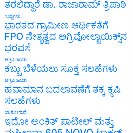
ತರಲಿದ್ದಾರೆ ಡಾ. ರಾಜಾರಾಮ್ ತ್ರಿಪಾಠಿ
ಸುದ್ದಿಗಳು
ಭಾರತದ ಗ್ರಾಮೀಣ ಆರ್ಥಿಕತೆಗೆ
FPO ನೇತೃತ್ವದ ಅಗ್ರಿವೋಲ್ಟಾಯಿಕ್ಸ್‌ನ
ಭರವಸೆ
ಅಗ್ರಿಪಿಡಿಯಾ
ಕಬ್ಬು ಬೆಳೆಯಲು ಸೂಕ್ತ ಸಲಹೆಗಳು
ಅಗ್ರಿಪಿಡಿಯಾ
ಹವಾಮಾನ ಬದಲಾವಣೆಗೆ ತಕ್ಕ ಕೃಷಿ
ಸಲಹೆಗಳು
ಯಶೋಗಾಥೆ
ಇದೋ ಅಂಕಿತ್ ಪಾಟೀಲ್ ಮತ್ತು
ಮಹೀಂದ್ರಾ 605 NOVO ಟ್ರಾಕ್ಟರ್