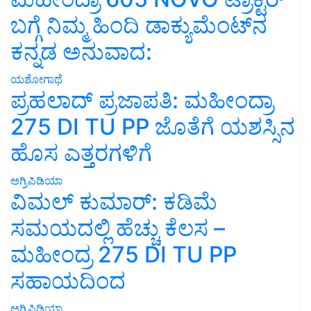
ಬಗ್ಗೆ ನಿಮ್ಮ ಹಿಂದಿ ಡಾಕ್ಯುಮೆಂಟ್‌ನ
ಕನ್ನಡ ಅನುವಾದ:
ಯಶೋಗಾಥೆ
ಪ್ರಹಲಾದ್ ಪ್ರಜಾಪತಿ: ಮಹೀಂದ್ರಾ
275 DI TU PP ಜೊತೆಗೆ ಯಶಸ್ಸಿನ
ಹೊಸ ಎತ್ತರಗಳಿಗೆ
ಅಗ್ರಿಪಿಡಿಯಾ
ವಿಮಲ್ ಕುಮಾರ್: ಕಡಿಮೆ
ಸಮಯದಲ್ಲಿ ಹೆಚ್ಚು ಕೆಲಸ –
ಮಹೀಂದ್ರ 275 DI TU PP
ಸಹಾಯದಿಂದ
ಅಗ್ರಿಪಿಡಿಯಾ