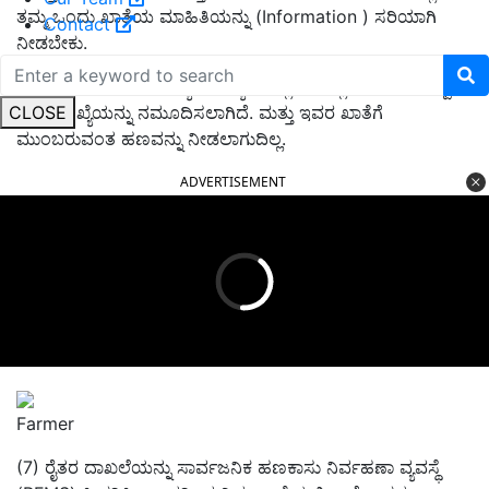
ತಮ್ಮ ಒಂದು ಖಾತೆಯ ಮಾಹಿತಿಯನ್ನು (Information ) ಸರಿಯಾಗಿ
Contact
ನೀಡಬೇಕು.
(6) ನೀಡಲಾದ ಖಾತೆ ಸಂಖ್ಯೆಯು ಬ್ಯಾಂಕಿನಲ್ಲಿ ಇರಲಿಲ್ಲ. ಇದರರ್ಥ ತಪ್ಪು
CLOSE
ಖಾತೆ ಸಂಖ್ಯೆಯನ್ನು ನಮೂದಿಸಲಾಗಿದೆ. ಮತ್ತು ಇವರ ಖಾತೆಗೆ
ಮುಂಬರುವಂತ ಹಣವನ್ನು ನೀಡಲಾಗುದಿಲ್ಲ.
ADVERTISEMENT
Farmer
(7) ರೈತರ ದಾಖಲೆಯನ್ನು ಸಾರ್ವಜನಿಕ ಹಣಕಾಸು ನಿರ್ವಹಣಾ ವ್ಯವಸ್ಥೆ