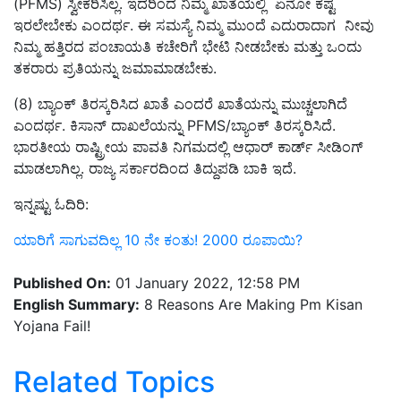
(PFMS) ಸ್ವೀಕರಿಸಿಲ್ಲ. ಇದರಿಂದ ನಿಮ್ಮ ಖಾತೆಯಲ್ಲಿ ಏನೋ ಕಷ್ಟ
ಇರಲೇಬೇಕು ಎಂದರ್ಥ. ಈ ಸಮಸ್ಯೆ ನಿಮ್ಮ ಮುಂದೆ ಎದುರಾದಾಗ ನೀವು
ನಿಮ್ಮ ಹತ್ತಿರದ ಪಂಚಾಯತಿ ಕಚೇರಿಗೆ ಭೇಟಿ ನೀಡಬೇಕು ಮತ್ತು ಒಂದು
ತಕರಾರು ಪ್ರತಿಯನ್ನು ಜಮಾಮಾಡಬೇಕು.
(8) ಬ್ಯಾಂಕ್ ತಿರಸ್ಕರಿಸಿದ ಖಾತೆ ಎಂದರೆ ಖಾತೆಯನ್ನು ಮುಚ್ಚಲಾಗಿದೆ
ಎಂದರ್ಥ. ಕಿಸಾನ್ ದಾಖಲೆಯನ್ನು PFMS/ಬ್ಯಾಂಕ್ ತಿರಸ್ಕರಿಸಿದೆ.
ಭಾರತೀಯ ರಾಷ್ಟ್ರೀಯ ಪಾವತಿ ನಿಗಮದಲ್ಲಿ ಆಧಾರ್ ಕಾರ್ಡ್ ಸೀಡಿಂಗ್
ಮಾಡಲಾಗಿಲ್ಲ. ರಾಜ್ಯ ಸರ್ಕಾರದಿಂದ ತಿದ್ದುಪಡಿ ಬಾಕಿ ಇದೆ.
ಇನ್ನಷ್ಟು ಓದಿರಿ:
ಯಾರಿಗೆ ಸಾಗುವದಿಲ್ಲ 10 ನೇ ಕಂತು! 2000 ರೂಪಾಯಿ?
Published On:
01 January 2022, 12:58 PM
English Summary:
8 Reasons Are Making Pm Kisan
Yojana Fail!
Related Topics